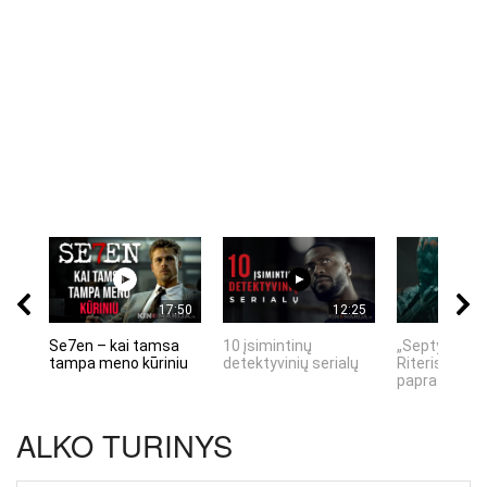
17:50
12:25
Se7en – kai tamsa
10 įsimintinų
„Septynių Ka
tampa meno kūriniu
detektyvinių serialų
Riteris" – kai
paprastumas
ALKO TURINYS