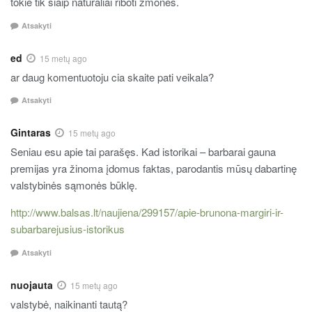
tokie tik šiaip natūraliai riboti žmonės.
Atsakyti
ed
15 metų ago
ar daug komentuotoju cia skaite pati veikala?
Atsakyti
Gintaras
15 metų ago
Seniau esu apie tai parašęs. Kad istorikai – barbarai gauna
premijas yra žinoma įdomus faktas, parodantis mūsų dabartinę
valstybinės sąmonės būklę.
http://www.balsas.lt/naujiena/299157/apie-brunona-margiri-ir-
subarbarejusius-istorikus
Atsakyti
nuojauta
15 metų ago
valstybė, naikinanti tautą?