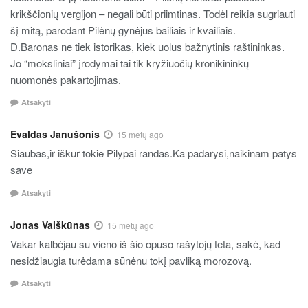
krikščionių vergijon – negali būti priimtinas. Todėl reikia sugriauti
šį mitą, parodant Pilėnų gynėjus bailiais ir kvailiais.
D.Baronas ne tiek istorikas, kiek uolus bažnytinis raštininkas.
Jo “moksliniai” įrodymai tai tik kryžiuočių kronikininkų
nuomonės pakartojimas.
Atsakyti
Evaldas Janušonis
15 metų ago
Siaubas,ir iškur tokie Pilypai randas.Ka padarysi,naikinam patys
save
Atsakyti
Jonas Vaiškūnas
15 metų ago
Vakar kalbėjau su vieno iš šio opuso rašytojų teta, sakė, kad
nesidžiaugia turėdama sūnėnu tokį pavliką morozovą.
Atsakyti