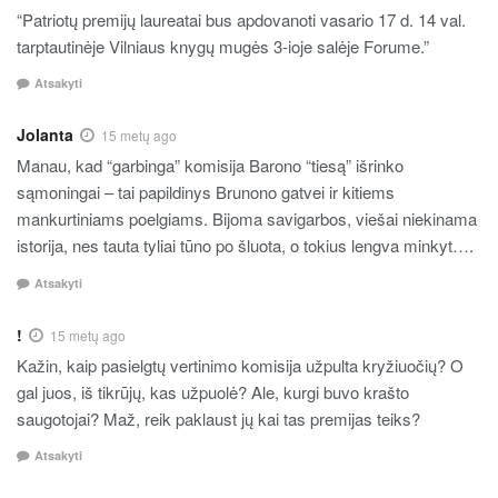
“Patriotų premijų laureatai bus apdovanoti vasario 17 d. 14 val.
tarptautinėje Vilniaus knygų mugės 3-ioje salėje Forume.”
Atsakyti
Jolanta
15 metų ago
Manau, kad “garbinga” komisija Barono “tiesą” išrinko
sąmoningai – tai papildinys Brunono gatvei ir kitiems
mankurtiniams poelgiams. Bijoma savigarbos, viešai niekinama
istorija, nes tauta tyliai tūno po šluota, o tokius lengva minkyt….
Atsakyti
!
15 metų ago
Kažin, kaip pasielgtų vertinimo komisija užpulta kryžiuočių? O
gal juos, iš tikrūjų, kas užpuolė? Ale, kurgi buvo krašto
saugotojai? Maž, reik paklaust jų kai tas premijas teiks?
Atsakyti