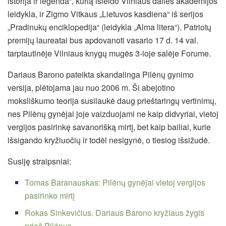
istorija ir legenda“, kurią išleido Vilniaus dailės akademijos
leidykla, ir Zigmo Vitkaus „Lietuvos kasdiena“ iš serijos
„Pradinukų enciklopedija“ (leidykla „Alma litera“). Patriotų
premijų laureatai bus apdovanoti vasario 17 d. 14 val.
tarptautinėje Vilniaus knygų mugės 3-ioje salėje Forume.
Dariaus Barono pateikta skandalinga Pilėnų gynimo
versija, plėtojama jau nuo 2006 m. Ši abejotino
moksliškumo teorija susilaukė daug prieštaringų vertinimų,
nes Pilėnų gynėjai joje vaizduojami ne kaip didvyriai, vietoj
vergijos pasirinkę savanorišką mirtį, bet kaip bailiai, kurie
išsigando kryžiuočių ir todėl nesigynė, o tiesiog išsižudė.
Susiję straipsniai:
Tomas Baranauskas: Pilėnų gynėjai vietoj vergijos
pasirinko mirtį
Rokas Sinkevičius. Dariaus Barono kryžiaus žygis
prieš Pilėnus