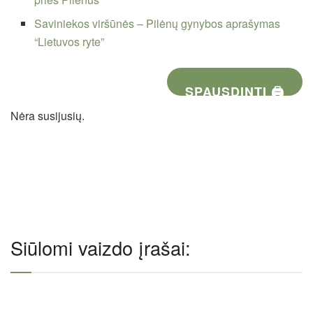
Saviniekos viršūnės – Pilėnų gynybos aprašymas
“Lietuvos ryte”
SPAUSDINTI 🖨
Nėra susijusių.
Siūlomi vaizdo įrašai: