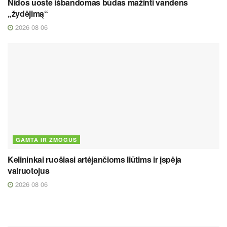
Nidos uoste išbandomas būdas mažinti vandens
„žydėjimą“
2026 08 06
GAMTA IR ŽMOGUS
Kelininkai ruošiasi artėjančioms liūtims ir įspėja
vairuotojus
2026 08 06