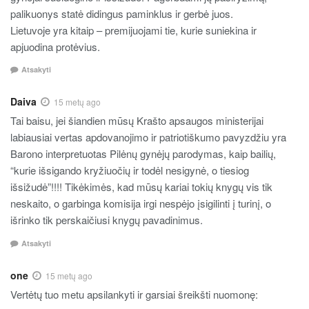
palikuonys statė didingus paminklus ir gerbė juos.
Lietuvoje yra kitaip – premijuojami tie, kurie suniekina ir
apjuodina protėvius.
Atsakyti
Daiva
15 metų ago
Tai baisu, jei šiandien mūsų Krašto apsaugos ministerijai
labiausiai vertas apdovanojimo ir patriotiškumo pavyzdžiu yra
Barono interpretuotas Pilėnų gynėjų parodymas, kaip bailių,
“kurie išsigando kryžiuočių ir todėl nesigynė, o tiesiog
išsižudė”!!!! Tikėkimės, kad mūsų kariai tokių knygų vis tik
neskaito, o garbinga komisija irgi nespėjo įsigilinti į turinį, o
išrinko tik perskaičiusi knygų pavadinimus.
Atsakyti
one
15 metų ago
Vertėtų tuo metu apsilankyti ir garsiai šreikšti nuomonę: