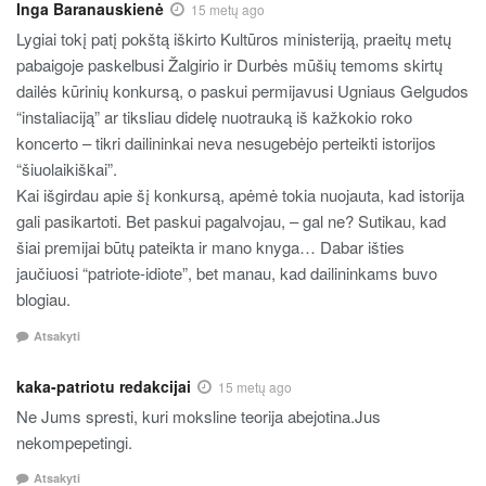
Inga Baranauskienė
15 metų ago
Lygiai tokį patį pokštą iškirto Kultūros ministeriją, praeitų metų
pabaigoje paskelbusi Žalgirio ir Durbės mūšių temoms skirtų
dailės kūrinių konkursą, o paskui permijavusi Ugniaus Gelgudos
“instaliaciją” ar tiksliau didelę nuotrauką iš kažkokio roko
koncerto – tikri dailininkai neva nesugebėjo perteikti istorijos
“šiuolaikiškai”.
Kai išgirdau apie šį konkursą, apėmė tokia nuojauta, kad istorija
gali pasikartoti. Bet paskui pagalvojau, – gal ne? Sutikau, kad
šiai premijai būtų pateikta ir mano knyga… Dabar išties
jaučiuosi “patriote-idiote”, bet manau, kad dailininkams buvo
blogiau.
Atsakyti
kaka-patriotu redakcijai
15 metų ago
Ne Jums spresti, kuri moksline teorija abejotina.Jus
nekompepetingi.
Atsakyti