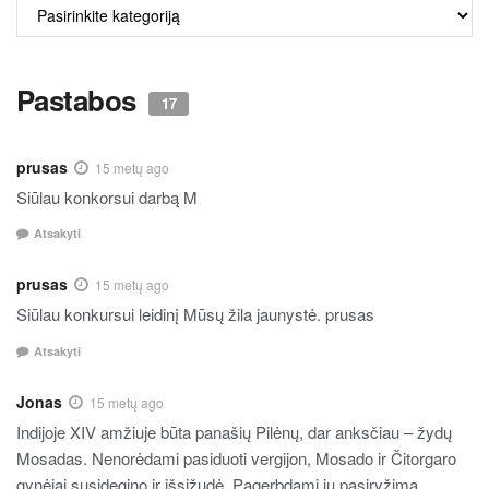
ALKO
TURINYS
Pastabos
17
prusas
15 metų ago
Siūlau konkorsui darbą M
Atsakyti
prusas
15 metų ago
Siūlau konkursui leidinį Mūsų žila jaunystė. prusas
Atsakyti
Jonas
15 metų ago
Indijoje XIV amžiuje būta panašių Pilėnų, dar anksčiau – žydų
Mosadas. Nenorėdami pasiduoti vergijon, Mosado ir Čitorgaro
gynėjai susidegino ir išsižudė. Pagerbdami jų pasiryžimą,