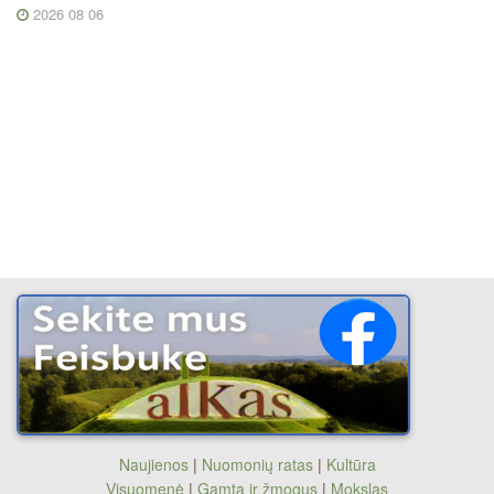
2026 08 06
Naujienos
|
Nuomonių ratas
|
Kultūra
Visuomenė
|
Gamta ir žmogus
|
Mokslas