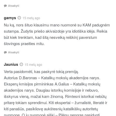
Atsakyti
garnys
15 metų ago
Nu ką, nors šituo klausimu mano nuomonė su KAM padugnėm
sutampa. Žudytis priešo akivaizdoje yra idiotiška idėja. Reikia
būt kiek trenktam, kad šitą nesveiką reiškinį paverstum
šlovingos praeities mitu.
Atsakyti
Jaunius
15 metų ago
Verta pasidomėti, kas paskyrė tokią premiją.
Autorius D.Baronas – Katalikų mokslų akademijos narys.
Eksperų kmisijos pirmininkas A.Galius – Katalikų mokslų
akademijos narys. Daugiau istorikų komisijoje ir nebuvo,
išskyrus vieną, mažai kam žinomą. Rimtesni istorikai nebūtų
pritarę tokiam sprendimui. Kiti ekspertai – žurnalistė, literatė ir
kiti panašūs, pasikliovę aukštesnių katalikiškų autoritetų
nuomone. O jų nuomonė aiški – Pilėnų nenoras pasiduoti