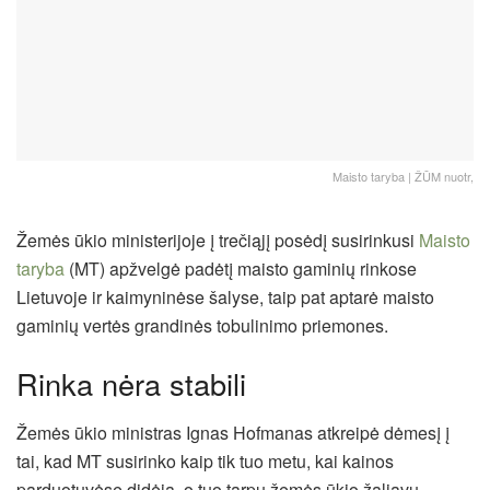
Maisto taryba | ŽŪM nuotr,
Žemės ūkio ministerijoje į trečiąjį posėdį susirinkusi
Maisto
taryba
(MT) apžvelgė padėtį maisto gaminių rinkose
Lietuvoje ir kaimyninėse šalyse, taip pat aptarė maisto
gaminių vertės grandinės tobulinimo priemones.
Rinka nėra stabili
Žemės ūkio ministras Ignas Hofmanas atkreipė dėmesį į
tai, kad MT susirinko kaip tik tuo metu, kai kainos
parduotuvėse didėja, o tuo tarpu žemės ūkio žaliavų