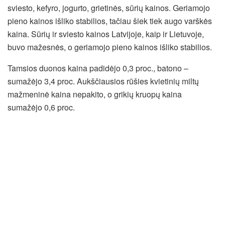
sviesto, kefyro, jogurto, grietinės, sūrių kainos. Geriamojo
pieno kainos išliko stabilios, tačiau šiek tiek augo varškės
kaina. Sūrių ir sviesto kainos Latvijoje, kaip ir Lietuvoje,
buvo mažesnės, o geriamojo pieno kainos išliko stabilios.
Tamsios duonos kaina padidėjo 0,3 proc., batono –
sumažėjo 3,4 proc. Aukščiausios rūšies kvietinių miltų
mažmeninė kaina nepakito, o grikių kruopų kaina
sumažėjo 0,6 proc.