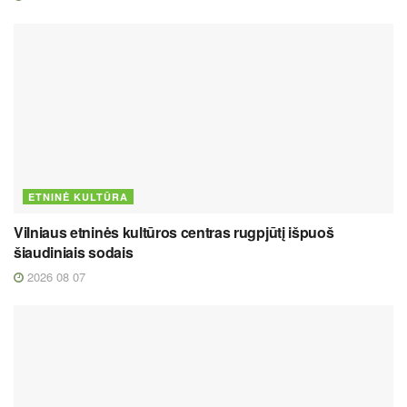
ETNINĖ KULTŪRA
Vilniaus etninės kultūros centras rugpjūtį išpuoš
šiaudiniais sodais
2026 08 07