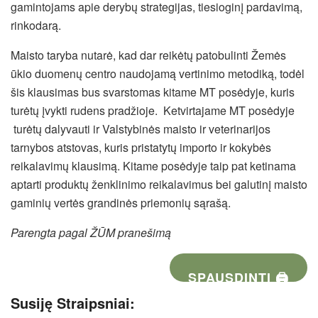
gamintojams apie derybų strategijas, tiesioginį pardavimą,
rinkodarą.
Maisto taryba nutarė, kad dar reikėtų patobulinti Žemės
ūkio duomenų centro naudojamą vertinimo metodiką, todėl
šis klausimas bus svarstomas kitame MT posėdyje, kuris
turėtų įvykti rudens pradžioje. Ketvirtajame MT posėdyje
turėtų dalyvauti ir Valstybinės maisto ir veterinarijos
tarnybos atstovas, kuris pristatytų importo ir kokybės
reikalavimų klausimą. Kitame posėdyje taip pat ketinama
aptarti produktų ženklinimo reikalavimus bei galutinį maisto
gaminių vertės grandinės priemonių sąrašą.
Parengta pagal ŽŪM pranešimą
SPAUSDINTI 🖨
Susiję Straipsniai: