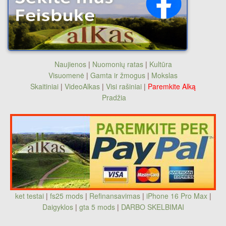
Naujienos
|
Nuomonių ratas
|
Kultūra
Visuomenė
|
Gamta ir žmogus
|
Mokslas
Skaitiniai
|
VideoAlkas
|
Visi rašiniai
|
Paremkite Alką
Pradžia
ket testai
|
fs25 mods
|
Refinansavimas
|
iPhone 16 Pro Max
|
Daigyklos
|
gta 5 mods
|
DARBO SKELBIMAI