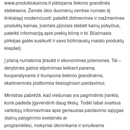
www.produktukainos.lt plėtojama tiekimo grandinės
stebėsena. Žemės ūkio duomenų centras numato šį
tinklalapį modernizuoti: pateikti didmenines ir mažmenines
produktų kainas, įvairiais pjūviais stebėti kainų pokyčius,
pateikti informaciją apie prekių kilmę ir kt. Būsimasis
pirkėjas galės susikurti ir savo būtiniausių maisto produktų
krepšelį.
Į planą numatoma įtraukti ir ekonomines priemones. Tai –
derybinės galios stiprinimas teikiant paramą
kooperatyvams ir trumpoms tiekimo grandinėms,
skaitmeninės platformos tiesioginiam pardavimui.
Ministras pabrėžė, kad viešumas yra pagrindinis įrankis,
kuris padeda įgyvendinti daug tikslų. Todėl labai svarbus
vartotojų informavimas apie geriausias pardavimo sąlygas
(kainų palyginimo svetainės ar
programėlės), mokymai ūkininkams ir smulkiems