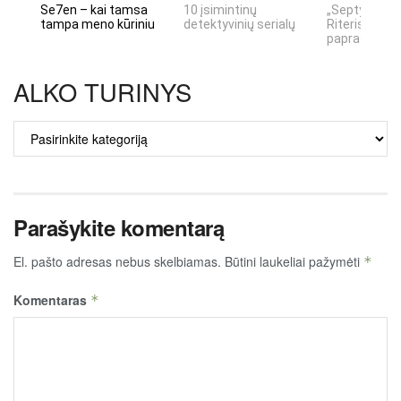
Se7en – kai tamsa
10 įsimintinų
„Septynių Ka
tampa meno kūriniu
detektyvinių serialų
Riteris" – kai
paprastumas
ALKO TURINYS
ALKO
TURINYS
Parašykite komentarą
El. pašto adresas nebus skelbiamas.
Būtini laukeliai pažymėti
*
Komentaras
*