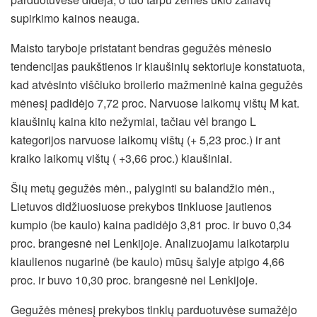
supirkimo kainos neauga.
Maisto taryboje pristatant bendras gegužės mėnesio
tendencijas paukštienos ir kiaušinių sektoriuje konstatuota,
kad atvėsinto viščiuko broilerio mažmeninė kaina gegužės
mėnesį padidėjo 7,72 proc. Narvuose laikomų vištų M kat.
kiaušinių kaina kito nežymiai, tačiau vėl brango L
kategorijos narvuose laikomų vištų (+ 5,23 proc.) ir ant
kraiko laikomų vištų ( +3,66 proc.) kiaušiniai.
Šių metų gegužės mėn., palyginti su balandžio mėn.,
Lietuvos didžiuosiuose prekybos tinkluose jautienos
kumpio (be kaulo) kaina padidėjo 3,81 proc. ir buvo 0,34
proc. brangesnė nei Lenkijoje. Analizuojamu laikotarpiu
kiaulienos nugarinė (be kaulo) mūsų šalyje atpigo 4,66
proc. ir buvo 10,30 proc. brangesnė nei Lenkijoje.
Gegužės mėnesį prekybos tinklų parduotuvėse sumažėjo