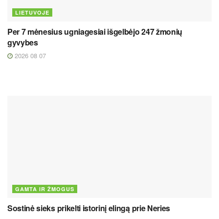
LIETUVOJE
Per 7 mėnesius ugniagesiai išgelbėjo 247 žmonių
gyvybes
2026 08 07
GAMTA IR ŽMOGUS
Sostinė sieks prikelti istorinį elingą prie Neries