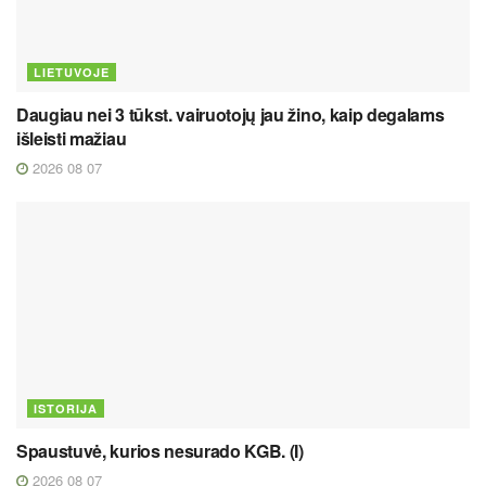
LIETUVOJE
Daugiau nei 3 tūkst. vairuotojų jau žino, kaip degalams
išleisti mažiau
2026 08 07
ISTORIJA
Spaustuvė, kurios nesurado KGB. (I)
2026 08 07