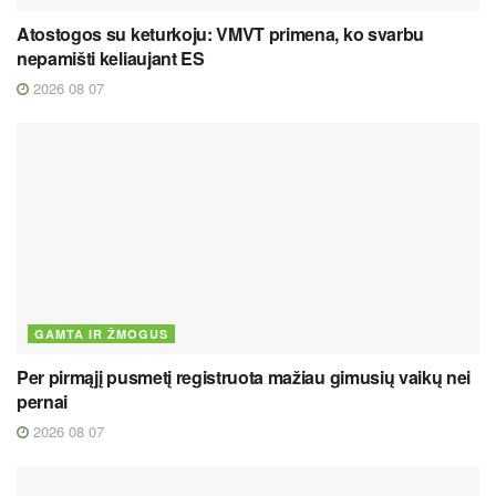
Atostogos su keturkoju: VMVT primena, ko svarbu
nepamišti keliaujant ES
2026 08 07
GAMTA IR ŽMOGUS
Per pirmąjį pusmetį registruota mažiau gimusių vaikų nei
pernai
2026 08 07