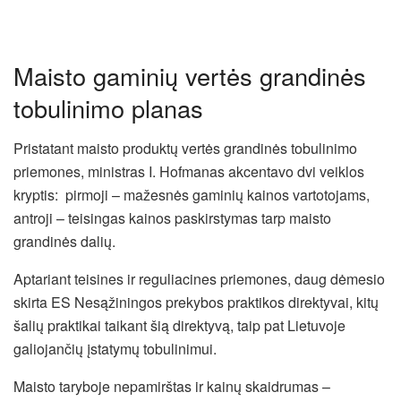
Maisto gaminių vertės grandinės
tobulinimo planas
Pristatant maisto produktų vertės grandinės tobulinimo
priemones, ministras I. Hofmanas akcentavo dvi veiklos
kryptis: pirmoji – mažesnės gaminių kainos vartotojams,
antroji – teisingas kainos paskirstymas tarp maisto
grandinės dalių.
Aptariant teisines ir reguliacines priemones, daug dėmesio
skirta ES Nesąžiningos prekybos praktikos direktyvai, kitų
šalių praktikai taikant šią direktyvą, taip pat Lietuvoje
galiojančių įstatymų tobulinimui.
Maisto taryboje nepamirštas ir kainų skaidrumas –