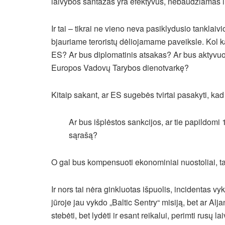
laivybos šantažas yra efektyvus, nebaudžiamas ir 
Ir tai – tikrai ne vieno neva pasiklydusio tanklaiv
bjauriame teroristų dėliojamame paveiksle. Kol kas t
ES? Ar bus diplomatinis atsakas? Ar bus aktyvuo
Europos Vadovų Tarybos dienotvarkę?
Kitaip sakant, ar ES sugebės tvirtai pasakyti, k
Ar bus išplėstos sankcijos, ar tie papildomi 
sąrašą?
O gal bus kompensuoti ekonominiai nuostoliai, tai
Ir nors tai nėra ginkluotas išpuolis, incidentas 
jūroje jau vykdo „Baltic Sentry“ misiją, bet ar Alj
stebėti, bet lydėti ir esant reikalui, perimti rusų la