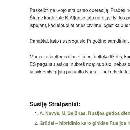
Paskelbti ne 5-ojo straipsnio operaciją. Pradėti 
Šiame kontekste iš Aljanso taip norėtųsi tvirtos 
įspėjant, kad išpuoliai prieš civilinę logistiką bus 
Panašiai, kaip nusprogusio Prigožino samdiniai, k
Mums, rašantiems šias eilutes, belieka tikėtis, ka
ES pagaliau aiškiai nubrėš ribą: nuo šiol nebus 
taisyklėmis grįstą pasaulio tvarką – nei driskių tan
Susiję Straipsniai:
A. Navys, M. Sėjūnas. Rusijos gėdos die
Grūdai – hibridinio karo ginklas Rusijos