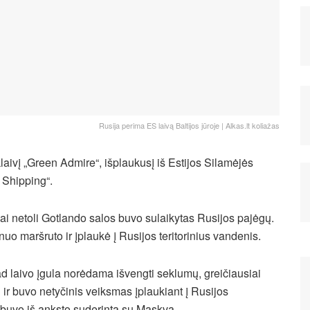
Rusija perima ES laivą Baltijos jūroje | Alkas.lt koliažas
aivį „Green Admire“, išplaukusį iš Estijos Silamėjės
 Shipping“.
i netoli Gotlando salos buvo sulaikytas Rusijos pajėgų.
o maršruto ir įplaukė į Rusijos teritorinius vandenis.
d laivo įgula norėdama išvengti seklumų, greičiausiai
 ir buvo netyčinis veiksmas įplaukiant į Rusijos
ė buvo iš anksto suderinta su Maskva.