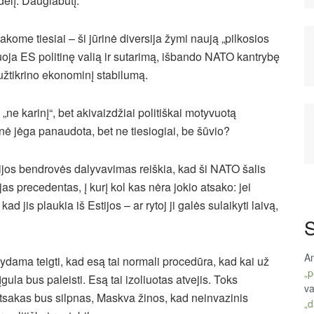
dėlį. Daugiabutį.
kome tiesiai – ši jūrinė diversija žymi naują „pilkosios
uoja ES politinę valią ir sutarimą, išbando NATO kantrybę
l užtikrino ekonominį stabilumą.
„ne karinį“, bet akivaizdžiai politiškai motyvuotą
ė jėga panaudota, bet ne tiesiogiai, be šūvio?
kijos bendrovės dalyvavimas reiškia, kad ši NATO šalis
as precedentas, į kurį kol kas nėra jokio atsako: jei
ad jis plaukia iš Estijos – ar rytoj ji galės sulaikyti laivą,
S
An
ama teigti, kad esą tai normali procedūra, kad kai už
„p
la bus paleisti. Esą tai izoliuotas atvejis. Toks
va
atsakas bus silpnas, Maskva žinos, kad neinvazinis
„d