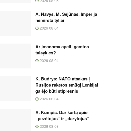
2026 08 05
A. Navys, M. Sėjūnas. Imperija
nemiršta tyliai
2026 08 04
Ar įmanoma apeiti gamtos
taisykles?
2026 08 04
K. Budrys: NATO atsakas į
Rusijos raketos smūgį Lenkijai
galėjo būti stipresnis
2026 08 04
A. Kumpis. Dar kartą apie
„pezėtojus“ ir „darytojus“
2026 08 03