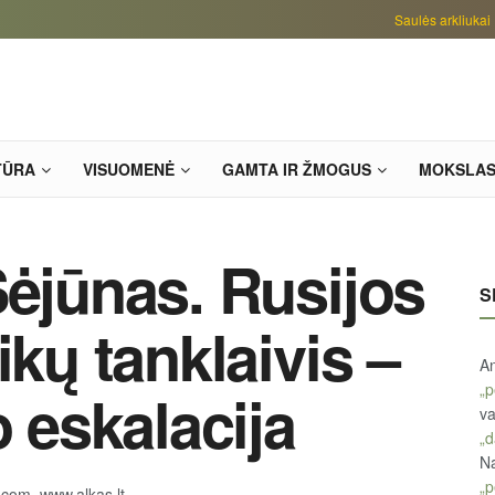
Saulės arkliukai
TŪRA
VISUOMENĖ
GAMTA IR ŽMOGUS
MOKSLA
Sėjūnas. Rusijos
S
ikų tanklaivis –
An
„p
o eskalacija
va
„d
Na
„p
com, www.alkas.lt