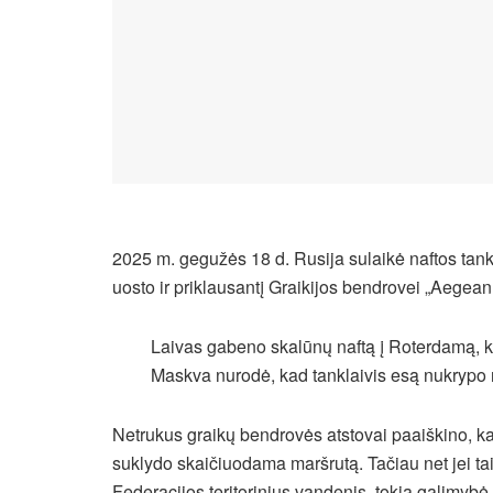
2025 m. gegužės 18 d. Rusija sulaikė naftos tankl
uosto ir priklausantį Graikijos bendrovei „Aegean
Laivas gabeno skalūnų naftą į Roterdamą, ka
Maskva nurodė, kad tanklaivis esą nukrypo nu
Netrukus graikų bendrovės atstovai paaiškino, ka
suklydo skaičiuodama maršrutą. Tačiau net jei tai
Federacijos teritorinius vandenis, tokia galimyb