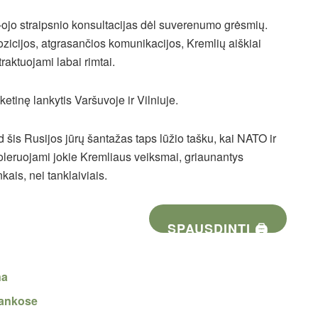
4-ojo straipsnio konsultacijas dėl suverenumo grėsmių.
pozicijos, atgrasančios komunikacijos, Kremlių aiškiai
traktuojami labai rimtai.
etinę lankytis Varšuvoje ir Vilniuje.
d šis Rusijos jūrų šantažas taps lūžio tašku, kai NATO ir
toleruojami jokie Kremliaus veiksmai, griaunantys
kais, nei tanklaiviais.
SPAUSDINTI 🖨
na
 rankose