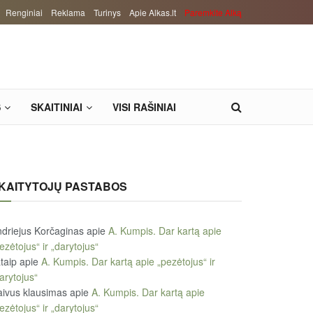
Renginiai
Reklama
Turinys
Apie Alkas.lt
Paremkite Alką
S
SKAITINIAI
VISI RAŠINIAI
KAITYTOJŲ PASTABOS
driejus Korčaginas
apie
A. Kumpis. Dar kartą apie
ezėtojus“ ir „darytojus“
taip
apie
A. Kumpis. Dar kartą apie „pezėtojus“ ir
arytojus“
ivus klausimas
apie
A. Kumpis. Dar kartą apie
ezėtojus“ ir „darytojus“