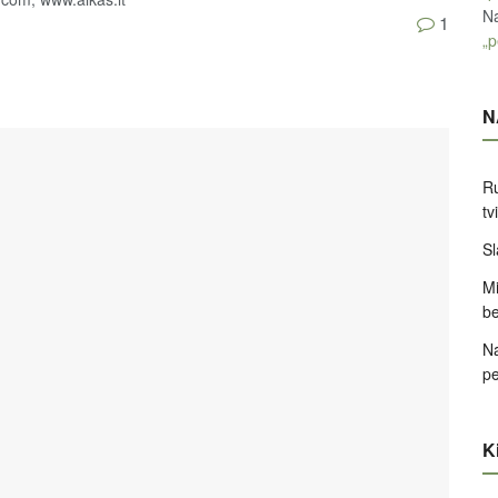
Na
1
„p
N
Ru
tv
Sl
Mi
be
Na
pe
Ki