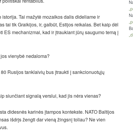
politiškai rentabilus.
Na
„p
Na
io istorija. Tai mažytė mozaikos dalis dideliame ir
„p
ai tik Graikijos, ir, galbūt, Estijos reikalas. Bet kaip dėl
Ba
ti ES mechanizmai, kad ir įtraukiant jūrų saugumo temą į
„d
ad jos vienybė nedaloma?
180 Rusijos tanklaivių bus įtraukti į sankcionuotųjų
p siunčiant signalą verslui, kad jis nėra vienas?
vyksta didesnės karinės įtampos kontekste. NATO Baltijos
ansas išdrįs žengti dar vieną žingsnį toliau? Ne vien
ivus.