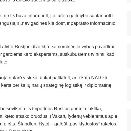
ne tik buvo informuoti, jie turėjo galimybę suplanuoti ir
žengusią ir „navigacinės klaidos“, ir paprasto informacinio
kai atvira Rusijos diversija, komercinės laivybos pavertimo
ir garbiems karo ekspertams, suskubusiems tvirtinti, kad
lute.
ja nutarė visiškai bukai patikrinti, ar ir kaip NATO ir
erta per šalių narių strateginę logistiką ir diplomatinę
bolševikinta, iš imperinės Rusijos perimta taktika,
ti kieto atsako bruožus, į Vakarų lyderių veblenimus apie
iu pirštu. Šiandien. Rytoj – galbūt „pasiklydusios“ raketos