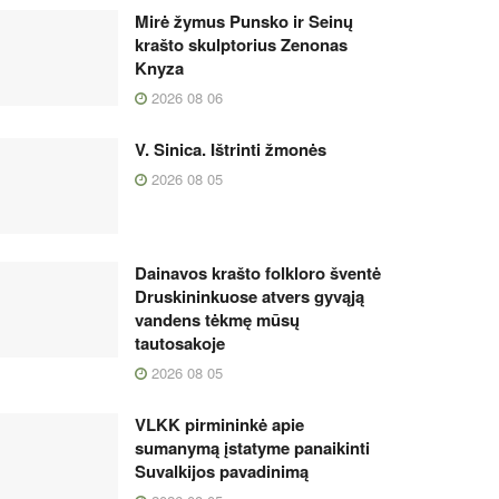
Mirė žymus Punsko ir Seinų
krašto skulptorius Zenonas
Knyza
2026 08 06
V. Sinica. Ištrinti žmonės
2026 08 05
Dainavos krašto folkloro šventė
Druskininkuose atvers gyvąją
vandens tėkmę mūsų
tautosakoje
2026 08 05
VLKK pirmininkė apie
sumanymą įstatyme panaikinti
Suvalkijos pavadinimą