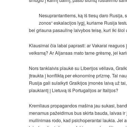
smūgiu į karinį dalinį, pašto siuntų rūšiavimo san
Nesuprantantiems, ką iš tiesų daro Rusija, sa
zonos“ eskalacijos lygį, kuriame Rusija test
bei griauna pasaulinę laivybos teisę, kuri iki šio
Klausimai čia labai paprasti: ar Vakarai reaguos į 
veiksmą? Ar Aljansas mato tame grėsmę, jei karin
Nors tanklaivis plaukė su Liberijos vėliava, Grai
įtraukta į konfliktą per ekonominę prizmę. Tai nauj
Rusija gali sulaikyti Graikijos įmonės laivą už tai, k
plaukiantį į Lietuvą iš Portugalijos ar Italijos?
Kremliaus propagandos mašina jau sukasi, bandyd
menamus pažeidimus bus skirta bauda, laivas ir įgu
muilinimas rodo, kad psichoperantai laukia. Jei 