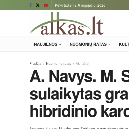
Ketvirtadienis, 6 rugpjūčio, 2026
NAUJIENOS
NUOMONIŲ RATAS
KUL
Pradžia
Nuomonių ratas
Akiračiai
A. Navys. M. 
sulaikytas gra
hibridinio kar
Aurimas Navys, Mindaugas Sėjūnas, www.visagentura.