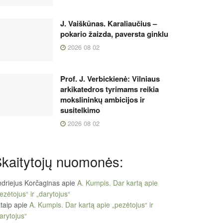
J. Vaiškūnas. Karaliaučius –
pokario žaizda, paversta ginklu
2026 08 02
Prof. J. Verbickienė: Vilniaus
arkikatedros tyrimams reikia
mokslininkų ambicijos ir
susitelkimo
2026 08 02
kaitytojų nuomonės:
driejus Korčaginas
apie
A. Kumpis. Dar kartą apie
ezėtojus“ ir „darytojus“
taip
apie
A. Kumpis. Dar kartą apie „pezėtojus“ ir
arytojus“