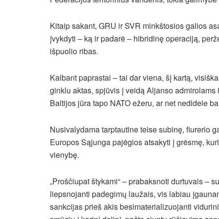
Kitaip sakant, GRU ir SVR minkštosios galios asai 
įvykdyti – ką ir padarė – hibridinę operaciją, per
išpuolio ribas.
Kalbant paprastai – tai dar viena, šį kartą, visiš
ginklu aktas, spjūvis į veidą Aljanso admirolams 
Baltijos jūra tapo NATO ežeru, ar net nedidele ba
Nusivalydama tarptautine teise subinę, fiurerio gau
Europos Sąjunga pajėgios atsakyti į grėsmę, kuri k
vienybę.
„Proščiupat štykami“ – prabaksnoti durtuvais – su
liepsnojanti padegimų laužais, vis labiau įgaunan
sankcijas prieš akis besimaterializuojanti vidurin