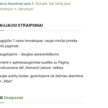
ivus klausimas
apie
A. Kumpis. Dar kartą apie
ezėtojus“ ir „darytojus“
AUJAUSI STRAIPSNIAI
gpjūčio 7-osios horoskopas: naujai minčiai prireiks
irto pagrindo
augytojams – daugiau savarankiškumo
nistrė ir aplinkosaugininkai susitiko su Pagirių
ndruomene dėl „Homanit Lietuva“ veiklos
ujas sukčių būdas: gyventojams vis dažniau skambina
r „Viber“
ti
Straipsniai