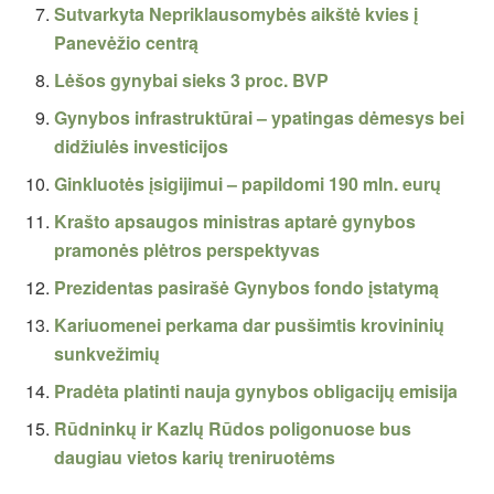
Sutvarkyta Nepriklausomybės aikštė kvies į
Panevėžio centrą
Lėšos gynybai sieks 3 proc. BVP
Gynybos infrastruktūrai – ypatingas dėmesys bei
didžiulės investicijos
Ginkluotės įsigijimui – papildomi 190 mln. eurų
Krašto apsaugos ministras aptarė gynybos
pramonės plėtros perspektyvas
Prezidentas pasirašė Gynybos fondo įstatymą
Kariuomenei perkama dar pusšimtis krovininių
sunkvežimių
Pradėta platinti nauja gynybos obligacijų emisija
Rūdninkų ir Kazlų Rūdos poligonuose bus
daugiau vietos karių treniruotėms