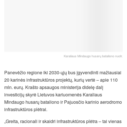
Karaliaus Mindaugo husarų bataliono nuotr.
Panevėžio regione iki 2030-ųjų bus įgyvendinti mažiausiai
20 karinės infrastruktūros projektų, kurių vertė – apie 110
mln. eurų. Krašto apsaugos ministerija didelę dalį
investicijų skyrė Lietuvos kariuomenės Karaliaus
Mindaugo husarų bataliono ir Pajuosčio karinio aerodromo
infrastruktūros plėtrai.
„Greita, racionali ir skaidri infrastruktūros plėtra – tai vienas