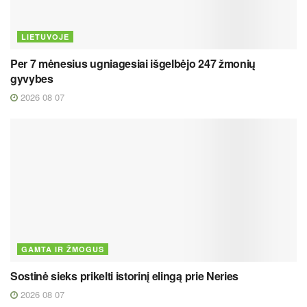
LIETUVOJE
Per 7 mėnesius ugniagesiai išgelbėjo 247 žmonių
gyvybes
2026 08 07
GAMTA IR ŽMOGUS
Sostinė sieks prikelti istorinį elingą prie Neries
2026 08 07