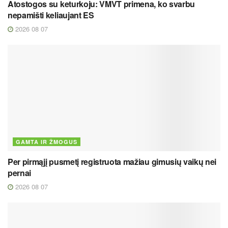
Atostogos su keturkoju: VMVT primena, ko svarbu
nepamišti keliaujant ES
2026 08 07
GAMTA IR ŽMOGUS
Per pirmąjį pusmetį registruota mažiau gimusių vaikų nei
pernai
2026 08 07