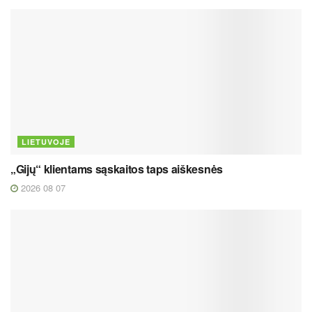
LIETUVOJE
„Gijų“ klientams sąskaitos taps aiškesnės
2026 08 07