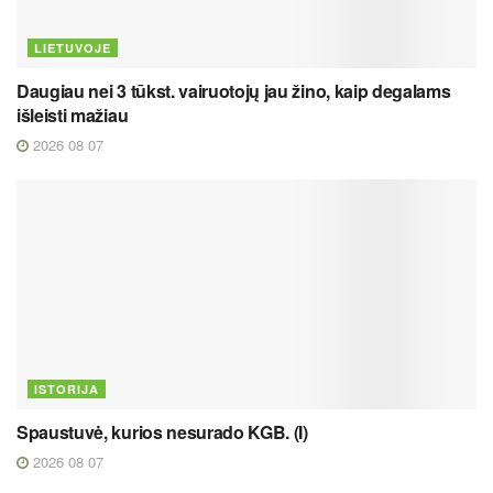
LIETUVOJE
Daugiau nei 3 tūkst. vairuotojų jau žino, kaip degalams
išleisti mažiau
2026 08 07
ISTORIJA
Spaustuvė, kurios nesurado KGB. (I)
2026 08 07