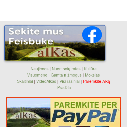
Naujienos
|
Nuomonių ratas
|
Kultūra
Visuomenė
|
Gamta ir žmogus
|
Mokslas
Skaitiniai
|
VideoAlkas
|
Visi rašiniai
|
Paremkite Alką
Pradžia