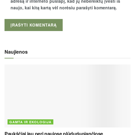
adresą ir interneto puslapį, kad jų nebereiktų įvesti iš
naujo, kai kitą kartą vėl norėsiu parašyti komentarą.
Naujienos
GAMTA IR EKOLOGIJA
Paukščiai jau peri naujose plūduriuojančiose