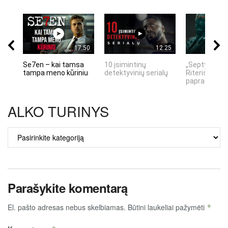
17:50
12:25
Se7en – kai tamsa
10 įsimintinų
„Septynių Ka
tampa meno kūriniu
detektyvinių serialų
Riteris" – kai
paprastumas
ALKO TURINYS
ALKO
TURINYS
Parašykite komentarą
El. pašto adresas nebus skelbiamas.
Būtini laukeliai pažymėti
*