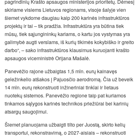
pagrindinių Krašto apsaugos ministerijos prioritetų. Dėmesį
skiriame visiems Lietuvos regionams, visoje šalyje vien
šiemet vykdome daugiau kaip 200 karinės infrastruktūros
projektų ir tai – tik pradžia. Infrastruktūra yra būtina tiek
mūsų, tiek sąjungininkų kariams, o kartu jos vystymas yra
galimybė augti verslams, iš kurių tikimės kokybiško ir greito
darbo“, – sako infrastruktūros klausimus kuruojanti krašto
apsaugos viceministrė Orijana Mašalė.
Panevėžio rajone užbaigtas 1,5 mln. eurų kainavęs
geležinkelio atšakos į Pajuosčio aerodromą. Čia už beveik
14 mln. eurų rekonstruoti inžineriniai tinklai ir lietaus
nuotekų sistemos. Panevėžio regione taip pat kuriamos
tinkamos sąlygos karinės technikos priežiūrai bei karinių
atsargų saugojimui.
Šiemet planuojama užbaigti tilto per Juostą, skirto kelių
transportui, rekonstravimą, o 2027-aisiais – rekonstruoti