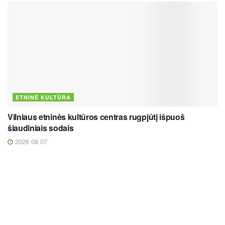
ETNINĖ KULTŪRA
Vilniaus etninės kultūros centras rugpjūtį išpuoš
šiaudiniais sodais
2026 08 07