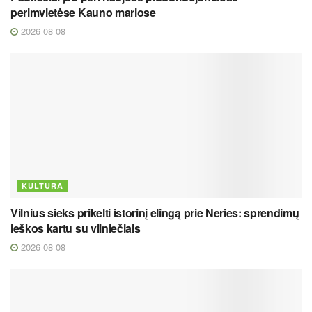
perimvietėse Kauno mariose
2026 08 08
KULTŪRA
Vilnius sieks prikelti istorinį elingą prie Neries: sprendimų
ieškos kartu su vilniečiais
2026 08 08