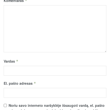
Komentaras
*
Vardas
*
El. pašto adresas
*
Noriu savo interneto naršyklėje išsaugoti vardą, el. pašto