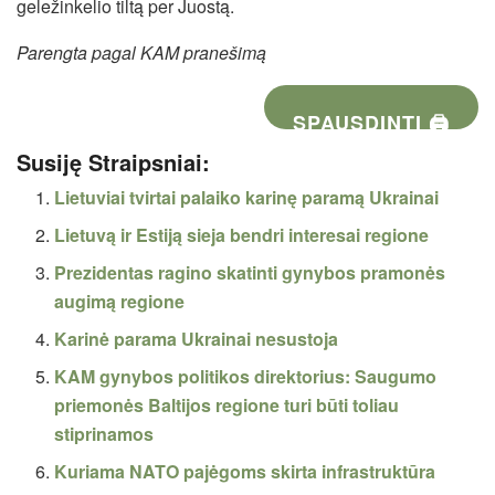
geležinkelio tiltą per Juostą.
Parengta pagal KAM pranešimą
SPAUSDINTI 🖨
Susiję Straipsniai:
Lietuviai tvirtai palaiko karinę paramą Ukrainai
Lietuvą ir Estiją sieja bendri interesai regione
Prezidentas ragino skatinti gynybos pramonės
augimą regione
Karinė parama Ukrainai nesustoja
KAM gynybos politikos direktorius: Saugumo
priemonės Baltijos regione turi būti toliau
stiprinamos
Kuriama NATO pajėgoms skirta infrastruktūra