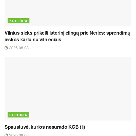
KULTŪRA
Vilnius sieks prikelti istorinį elingą prie Neries: sprendimų
ieškos kartu su vilniečiais
2026 08 08
ISTORIJA
Spaustuvė, kurios nesurado KGB (II)
2026 08 08