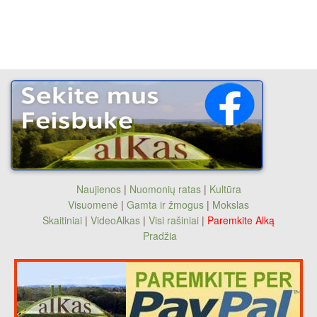
Naujienos
|
Nuomonių ratas
|
Kultūra
Visuomenė
|
Gamta ir žmogus
|
Mokslas
Skaitiniai
|
VideoAlkas
|
Visi rašiniai
|
Paremkite Alką
Pradžia