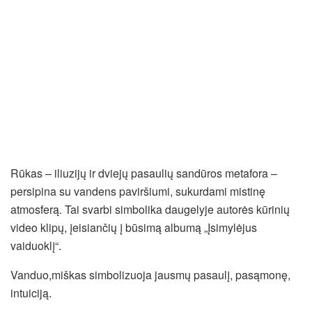
Rūkas – iliuzijų ir dviejų pasaulių sandūros metafora –
persipina su vandens paviršiumi, sukurdami mistinę
atmosferą. Tai svarbi simbolika daugelyje autorės kūrinių
video klipų, įeisiančių į būsimą albumą „Įsimylėjus
vaiduoklį“.
Vanduo,miškas simbolizuoja jausmų pasaulį, pasąmonę,
intuiciją.