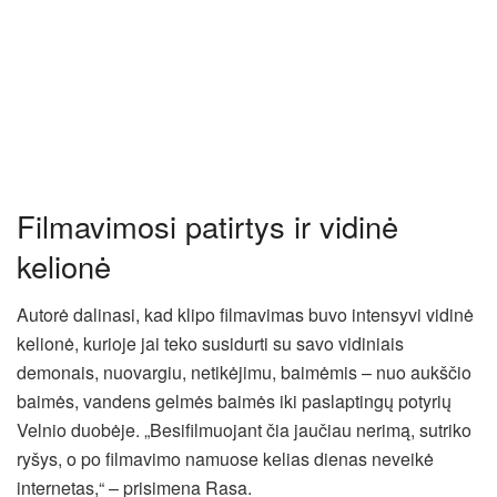
Filmavimosi patirtys ir vidinė
kelionė
Autorė dalinasi, kad klipo filmavimas buvo intensyvi vidinė
kelionė, kurioje jai teko susidurti su savo vidiniais
demonais, nuovargiu, netikėjimu, baimėmis – nuo aukščio
baimės, vandens gelmės baimės iki paslaptingų potyrių
Velnio duobėje. „Besifilmuojant čia jaučiau nerimą, sutriko
ryšys, o po filmavimo namuose kelias dienas neveikė
internetas,“ – prisimena Rasa.