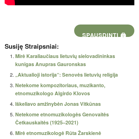
SPAUSDINTI 🖨
Susiję Straipsniai:
Mirė Karaliaučiaus lietuvių sielovadininkas
kunigas Anupras Gauronskas
„Aktualioji istorija“: Senovės lietuvių religija
Netekome kompozitoriaus, muzikanto,
etnomuzikologo Algirdo Klovos
Iškeliavo amžinybėn Jonas Vitkūnas
Netekome etnomuzikologės Genovaitės
Četkauskaitės (1925–2021)
Mirė etnomuzikologė Rūta Žarskienė