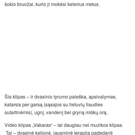
šokio bruožai, kurio ji mokėsi kelerius metus.
Šis klipas – ir dvasinio tyrumo paieška, apsivalymas,
katarsis per garsą (sąsajos su lietuvių liaudies
sutartinėmis), ugnį, vandenį bei gryną miškų orą.
Video klipas „Vakaras“ – tai daugiau nei muzikos klipas.
Tai – dvasinė kelionė, jausminė terapija padedanti