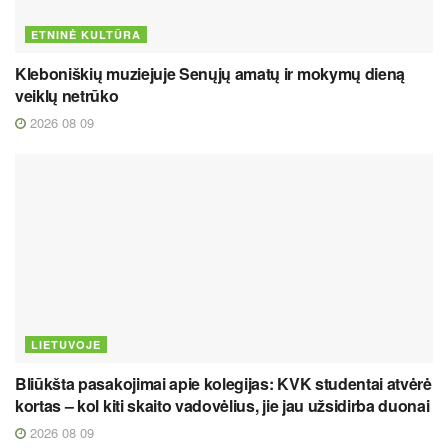
ETNINĖ KULTŪRA
Kleboniškių muziejuje Senųjų amatų ir mokymų dieną
veiklų netrūko
2026 08 09
LIETUVOJE
Bliūkšta pasakojimai apie kolegijas: KVK studentai atvėrė
kortas – kol kiti skaito vadovėlius, jie jau užsidirba duonai
2026 08 09