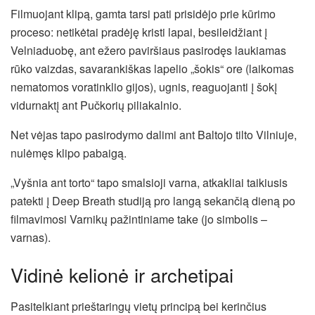
Filmuojant klipą, gamta tarsi pati prisidėjo prie kūrimo
proceso: netikėtai pradėję kristi lapai, besileidžiant į
Velniaduobę, ant ežero paviršiaus pasirodęs laukiamas
rūko vaizdas, savarankiškas lapelio „šokis“ ore (laikomas
nematomos voratinklio gijos), ugnis, reaguojanti į šokį
vidurnaktį ant Pučkorių piliakalnio.
Net vėjas tapo pasirodymo dalimi ant Baltojo tilto Vilniuje,
nulėmęs klipo pabaigą.
„Vyšnia ant torto“ tapo smalsioji varna, atkakliai taikiusis
patekti į Deep Breath studiją pro langą sekančią dieną po
filmavimosi Varnikų pažintiniame take (jo simbolis –
varnas).
Vidinė kelionė ir archetipai
Pasitelkiant prieštaringų vietų principą bei kerinčius