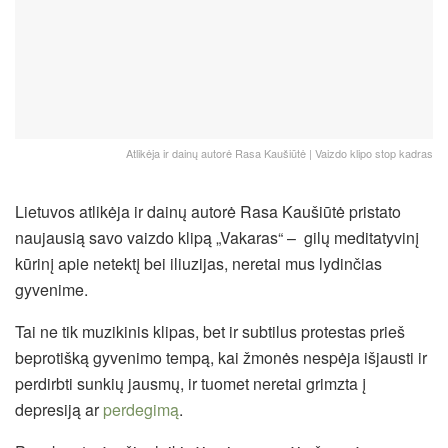
Atlikėja ir dainų autorė Rasa Kaušiūtė | Vaizdo klipo stop kadras
Lietuvos atlikėja ir dainų autorė Rasa Kaušiūtė pristato
naujausią savo vaizdo klipą „Vakaras“ – gilų meditatyvinį
kūrinį apie netektį bei iliuzijas, neretai mus lydinčias
gyvenime.
Tai ne tik muzikinis klipas, bet ir subtilus protestas prieš
beprotišką gyvenimo tempą, kai žmonės nespėja išjausti ir
perdirbti sunkių jausmų, ir tuomet neretai grimzta į
depresiją ar
perdegimą
.