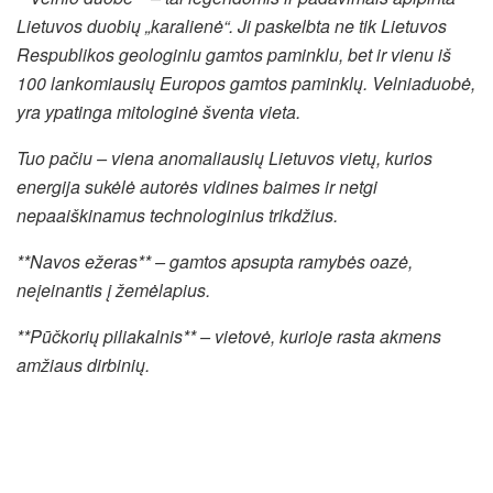
Lietuvos duobių „karalienė“. Ji paskelbta ne tik Lietuvos
Respublikos geologiniu gamtos paminklu, bet ir vienu iš
100 lankomiausių Europos gamtos paminklų. Velniaduobė,
yra ypatinga mitologinė šventa vieta.
Tuo pačiu – viena anomaliausių Lietuvos vietų, kurios
energija sukėlė autorės vidines baimes ir netgi
nepaaiškinamus technologinius trikdžius.
**Navos ežeras** – gamtos apsupta ramybės oazė,
neįeinantis į žemėlapius.
**Pūčkorių piliakalnis** – vietovė, kurioje rasta akmens
amžiaus dirbinių.