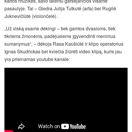
kartos muzikės, savo talentu garsėjančios visame
pasaulyje. Tai – Giedra Julija Tutkutė (arfa) bei Rugilė
Juknevičiūtė (violončelė) .
„Už viską esame dėkingi – tiek gamtos dvasioms, tiek
tikriems žmonėms, padėjusiems įgyvendinti meninius
sumanymus“, – dėkoja Rasa Kaušiūtė ir klipo operatorius
Ignas Skudrickas bei kviečia žiūrėti video klipą, kuris jau
yra prieinamas youtube kanale: