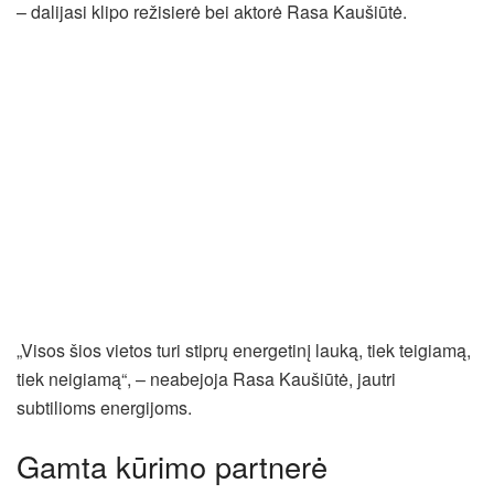
– dalijasi klipo režisierė bei aktorė Rasa Kaušiūtė.
„Visos šios vietos turi stiprų energetinį lauką, tiek teigiamą,
tiek neigiamą“, – neabejoja Rasa Kaušiūtė, jautri
subtilioms energijoms.
Gamta kūrimo partnerė