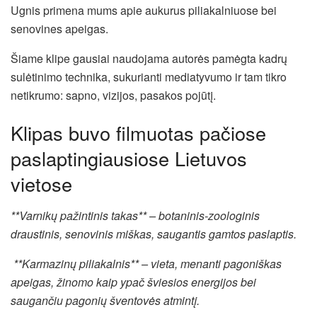
Ugnis primena mums apie aukurus piliakalniuose bei
senovines apeigas.
Šiame klipe gausiai naudojama autorės pamėgta kadrų
sulėtinimo technika, sukurianti mediatyvumo ir tam tikro
netikrumo: sapno, vizijos, pasakos pojūtį.
Klipas buvo filmuotas pačiose
paslaptingiausiose Lietuvos
vietose
**Varnikų pažintinis takas** – botaninis-zoologinis
draustinis, senovinis miškas, saugantis gamtos paslaptis.
**Karmazinų piliakalnis** – vieta, menanti pagoniškas
apeigas, žinomo kaip ypač šviesios energijos bei
saugančiu pagonių šventovės atmintį.