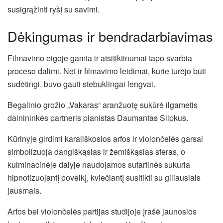
susigrąžinti ryšį su savimi.
Dėkingumas ir bendradarbiavimas
Filmavimo eigoje gamta ir atsitiktinumai tapo svarbia
proceso dalimi. Net ir filmavimo leidimai, kurie turėjo būti
sudėtingi, buvo gauti stebuklingai lengvai.
Begalinio grožio „Vakaras“ aranžuotę sukūrė ilgametis
dainininkės partneris pianistas Daumantas Slipkus.
Kūrinyje girdimi karališkosios arfos ir violončelės garsai
simbolizuoja dangiškąsias ir žemiškąsias sferas, o
kulminacinėje dalyje naudojamos sutartinės sukuria
hipnotizuojantį poveikį, kviečiantį susitikti su giliausiais
jausmais.
Arfos bei violončelės partijas studijoje įrašė jaunosios