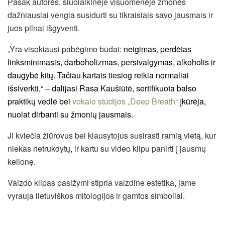
Pasak autorės, šiuolaikinėje visuomenėje žmonės
dažniausiai vengia susidurti su tikraisiais savo jausmais ir
juos pilnai išgyventi.
„Yra visokiausi pabėgimo būdai:
neigimas, perdėtas
linksminimasis, darboholizmas, persivalgymas, alkoholis ir
daugybė kitų. Tačiau kartais tiesiog reikia normaliai
išsiverkti,“ – dalijasi Rasa Kaušiūtė, sertifikuota balso
praktikų vedlė bei
vokalo studijos „Deep Breath“
įkūrėja,
nuolat dirbanti su žmonių jausmais.
Ji kviečia žiūrovus bei klausytojus susirasti ramią vietą, kur
niekas netrukdytų, ir kartu su video klipu panirti į jausmų
kelionę.
Vaizdo klipas pasižymi stipria vaizdine estetika, jame
vyrauja lietuviškos mitologijos ir gamtos simboliai.