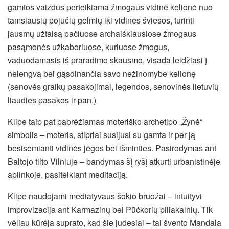
gamtos vaizdus perteikiama žmogaus vidinė kelionė nuo
tamsiausių pojūčių gelmių iki vidinės šviesos, turinti
jausmų užtaisą pačiuose archaiškiausiose žmogaus
pasąmonės užkaboriuose, kuriuose žmogus,
vaduodamasis iš praradimo skausmo, visada leidžiasi į
nelengvą bei gąsdinančia savo nežinomybe kelionę
(senovės graikų pasakojimai, legendos, senovinės lietuvių
liaudies pasakos ir pan.)
Klipe taip pat pabrėžiamas moteriško archetipo „Žynė“
simbolis – moteris, stipriai susijusi su gamta ir per ją
besisemianti vidinės jėgos bei išminties. Pasirodymas ant
Baltojo tilto Vilniuje – bandymas šį ryšį atkurti urbanistinėje
aplinkoje, pasitelkiant meditaciją.
Klipe naudojami mediatyvaus šokio bruožai – intuityvi
improvizacija ant Karmazinų bei Pūčkorių piliakalnių. Tik
vėliau kūrėja suprato, kad šie judesiai – tai švento Mandala