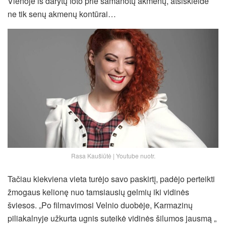
Vienoje iš darytų foto prie samanotų akmenų, atsiskleidė
ne tik senų akmenų kontūrai…
Rasa Kaušiūtė | Youtube nuotr.
Tačiau kiekviena vieta turėjo savo paskirtį, padėjo perteikti
žmogaus kelionę nuo tamsiausių gelmių iki vidinės
šviesos. „Po filmavimosi Velnio duobėje, Karmazinų
piliakalnyje užkurta ugnis suteikė vidinės šilumos jausmą „