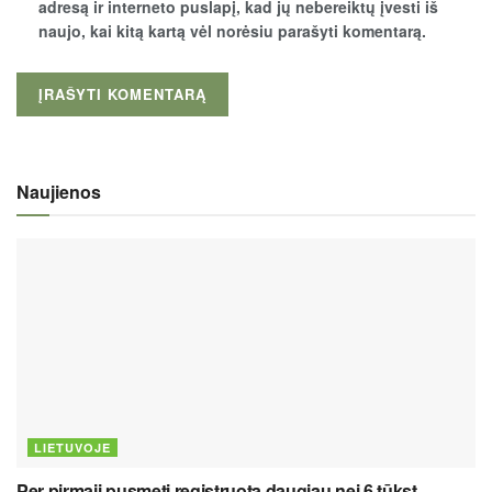
adresą ir interneto puslapį, kad jų nebereiktų įvesti iš
naujo, kai kitą kartą vėl norėsiu parašyti komentarą.
Naujienos
LIETUVOJE
Per pirmąjį pusmetį registruota daugiau nei 6 tūkst.