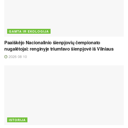
GAMTA IR EKOLOGIJA
Paaiškėjo Nacionalinio šienpjovių čempionato
nugalėtojai: renginyje triumfavo šienpjovė iš Vilniaus
2026 08 10
ISTORIJA