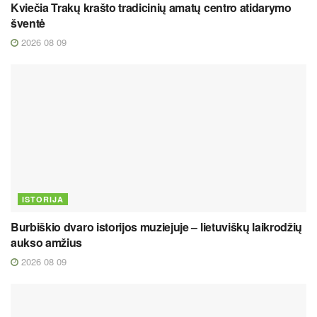
Kviečia Trakų krašto tradicinių amatų centro atidarymo
šventė
2026 08 09
ISTORIJA
Burbiškio dvaro istorijos muziejuje – lietuviškų laikrodžių
aukso amžius
2026 08 09