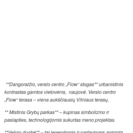
**Dangoraižio, verslo centro „Flow“ stogas** urbanistinis
kontrastas gamtos vietovėms, naujovė. Verslo centro
„Flow“ terasa – viena aukščiausių Vilniaus terasų.
** Mistinis Grybų parkas** – kupinas simbolizmo ir
paslapties, technologijomis sukurtas meno projektas.
**Velnio duobė** – tai legendomis ir padavimais apipinta