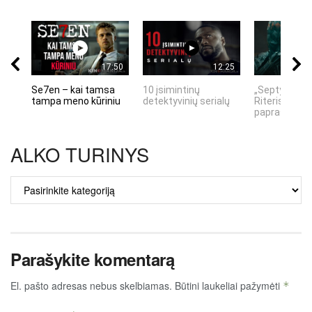
17:50
12:25
Se7en – kai tamsa
10 įsimintinų
„Septynių Ka
tampa meno kūriniu
detektyvinių serialų
Riteris" – kai
paprastumas
ALKO TURINYS
ALKO
TURINYS
Parašykite komentarą
El. pašto adresas nebus skelbiamas.
Būtini laukeliai pažymėti
*