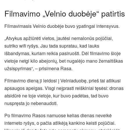
Filmavimo „Velnio duobėje“ patirtis
Filmavimasis Velnio duobėje buvo ypatingai intensyvus.
„Atvykus apžiūrėti vietos, jautėsi nemalonūs pojūčiai,
sutriko wifi ryšys. Jau tada supratau, kad lauks
išbandymas, kuriam reikia pasiruošti. Dėl filmavimo šioje
vietoje netgi kilo abejonių, bet nugalėjo mano žemaitiškas
užsispyrimas“, – prisimena Rasa.
Filmavimo dieną ji leidosi į Velniaduobę, prieš tai atlikusi
apsaugos apeigas. Visgi neįprasti reiškiniai tęsėsi: dronas
atsidūrė ne toje vietoje, kur buvo padėtas, tad buvo
nuspręsta jo nebenaudoti.
Po filmavimo Rasos namuose kelias dienas neveikė
interneto ryšys, o pačia atlikėją kankino keisti pojūčiai.