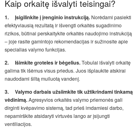
Kaip orkaitę išvalyti teisingai?
1.
Įsigilinkite į įrenginio instrukciją.
Norėdami pasiekti
efektyviausią rezultatą ir išvengti orkaitės sugadinimo
rizikos, būtinai perskaitykite orkaitės naudojimo instrukciją
– joje rasite gamintojo rekomendacijas ir sužinosite apie
specialias valymo funkcijas.
2.
Išimkite groteles ir bėgelius.
Tobulai išvalyti orkaitę
galima tik išėmus visus priedus. Juos išplaukite atskirai
naudodami šiltą muiluotą vandenį.
3.
Valymo darbais užsiimkite tik užtikrindami tinkamą
vėdinimą.
Agresyvios orkaitės valymo priemonės gali
dirginti kvėpavimo sistemą, tad prieš imdamiesi darbo,
nepamirškite atsidaryti virtuvės lango ar įsijungti
ventiliacijos.