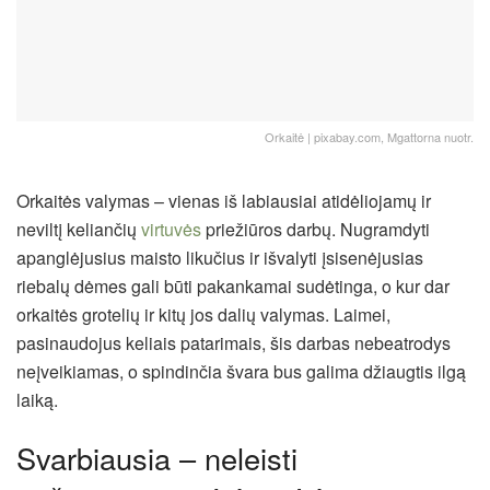
Orkaitė | pixabay.com, Mgattorna nuotr.
Orkaitės valymas – vienas iš labiausiai atidėliojamų ir
neviltį keliančių
virtuvės
priežiūros darbų. Nugramdyti
apanglėjusius maisto likučius ir išvalyti įsisenėjusias
riebalų dėmes gali būti pakankamai sudėtinga, o kur dar
orkaitės grotelių ir kitų jos dalių valymas. Laimei,
pasinaudojus keliais patarimais, šis darbas nebeatrodys
neįveikiamas, o spindinčia švara bus galima džiaugtis ilgą
laiką.
Svarbiausia – neleisti