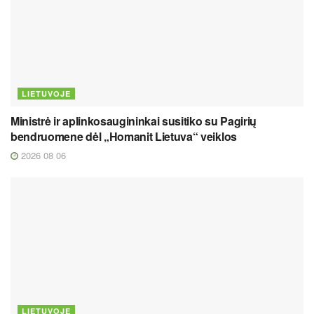
LIETUVOJE
Ministrė ir aplinkosaugininkai susitiko su Pagirių
bendruomene dėl „Homanit Lietuva“ veiklos
2026 08 06
LIETUVOJE