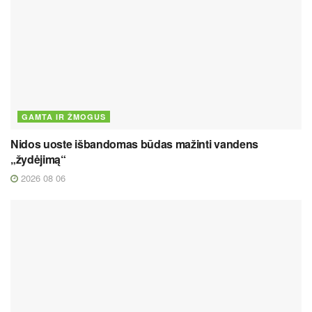
GAMTA IR ŽMOGUS
Nidos uoste išbandomas būdas mažinti vandens
„žydėjimą“
2026 08 06