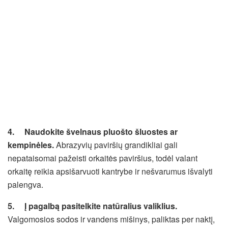
4.
Naudokite švelnaus pluošto šluostes ar
kempinėles.
Abrazyvių paviršių grandikliai gali
nepataisomai pažeisti orkaitės paviršius, todėl valant
orkaitę reikia apsišarvuoti kantrybe ir nešvarumus išvalyti
palengva.
5.
Į pagalbą pasitelkite natūralius valiklius.
Valgomosios sodos ir vandens mišinys, paliktas per naktį,