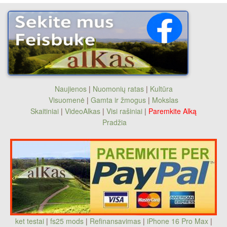
Naujienos
|
Nuomonių ratas
|
Kultūra
Visuomenė
|
Gamta ir žmogus
|
Mokslas
Skaitiniai
|
VideoAlkas
|
Visi rašiniai
|
Paremkite Alką
Pradžia
ket testai
|
fs25 mods
|
Refinansavimas
|
iPhone 16 Pro Max
|