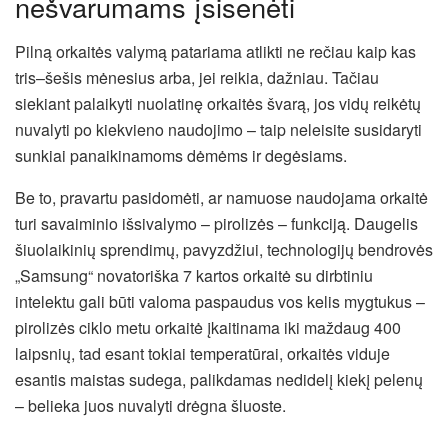
nešvarumams įsisenėti
Pilną orkaitės valymą patariama atlikti ne rečiau kaip kas
tris–šešis mėnesius arba, jei reikia, dažniau. Tačiau
siekiant palaikyti nuolatinę orkaitės švarą, jos vidų reikėtų
nuvalyti po kiekvieno naudojimo – taip neleisite susidaryti
sunkiai panaikinamoms dėmėms ir degėsiams.
Be to, pravartu pasidomėti, ar namuose naudojama orkaitė
turi savaiminio išsivalymo – pirolizės – funkciją. Daugelis
šiuolaikinių sprendimų, pavyzdžiui, technologijų bendrovės
„Samsung“ novatoriška 7 kartos orkaitė su dirbtiniu
intelektu gali būti valoma paspaudus vos kelis mygtukus –
pirolizės ciklo metu orkaitė įkaitinama iki maždaug 400
laipsnių, tad esant tokiai temperatūrai, orkaitės viduje
esantis maistas sudega, palikdamas nedidelį kiekį pelenų
– belieka juos nuvalyti drėgna šluoste.