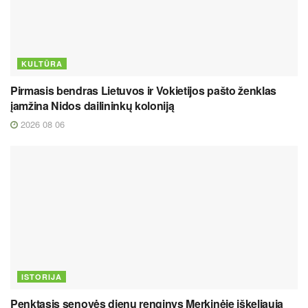
KULTŪRA
Pirmasis bendras Lietuvos ir Vokietijos pašto ženklas
įamžina Nidos dailininkų koloniją
2026 08 06
ISTORIJA
Penktasis senovės dienų renginys Merkinėje iškeliauja