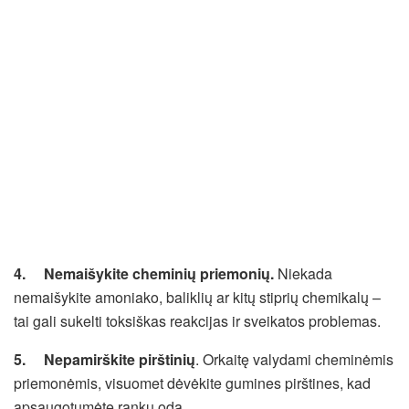
4.
Nemaišykite cheminių priemonių
.
Niekada
nemaišykite amoniako, baliklių ar kitų stiprių chemikalų –
tai gali sukelti toksiškas reakcijas ir sveikatos problemas.
5.
Nepamirškite pirštinių
. Orkaitę valydami cheminėmis
priemonėmis, visuomet dėvėkite gumines pirštines, kad
apsaugotumėte rankų odą.