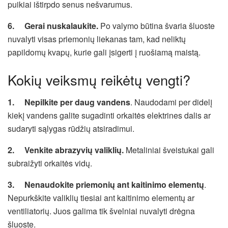
puikiai ištirpdo senus nešvarumus.
6.
Gerai nuskalaukite.
Po valymo būtina švaria šluoste
nuvalyti visas priemonių liekanas tam, kad neliktų
papildomų kvapų, kurie gali įsigerti į ruošiamą maistą.
Kokių veiksmų reikėtų vengti?
1.
Nepilkite per daug vandens
. Naudodami per didelį
kiekį vandens galite sugadinti orkaitės elektrines dalis ar
sudaryti sąlygas rūdžių atsiradimui.
2.
Venkite abrazyvių valiklių
.
Metaliniai šveistukai gali
subraižyti orkaitės vidų.
3.
Nenaudokite priemonių ant kaitinimo elementų
.
Nepurkškite valiklių tiesiai ant kaitinimo elementų ar
ventiliatorių. Juos galima tik švelniai nuvalyti drėgna
šluoste.