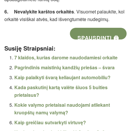
6.
Nevalykite karštos orkaitės
. Visuomet palaukite, kol
orkaitė visiškai atvės, kad išvengtumėte nudegimų.
SPAUSDINTI 🖨
Susiję Straipsniai:
7 klaidos, kurias darome naudodamiesi orkaite
Pagrindinis maistinių kandžių priešas – švara
Kaip palaikyti švarą keliaujant automobiliu?
Kada paskutinį kartą valėte šiuos 5 buities
prietaisus?
Kokie valymo prietaisai naudojami atliekant
kruopštų namų valymą?
Kaip greičiau sutvarkyti virtuvę?