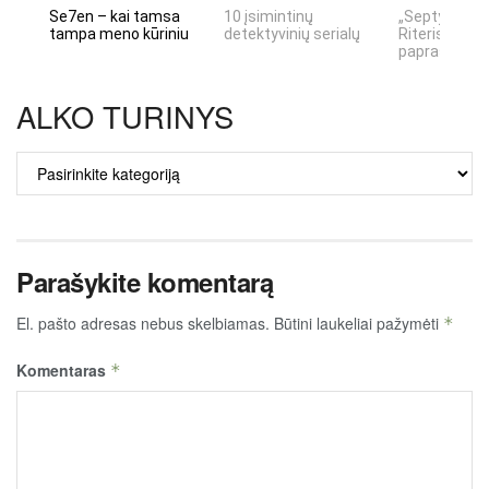
Se7en – kai tamsa
10 įsimintinų
„Septynių Ka
tampa meno kūriniu
detektyvinių serialų
Riteris" – kai
paprastumas
ALKO TURINYS
ALKO
TURINYS
Parašykite komentarą
El. pašto adresas nebus skelbiamas.
Būtini laukeliai pažymėti
*
Komentaras
*