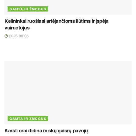
GAMTA IR ŽMOGUS
Kelininkai ruošiasi artėjančioms liūtims ir įspėja
vairuotojus
2026 08 06
GAMTA IR ŽMOGUS
Karšti orai didina miškų gaisrų pavojų