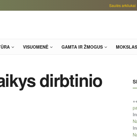
Saulės arkliukai
TŪRA
VISUOMENĖ
GAMTA IR ŽMOGUS
MOKSLA
aikys dirbtinio
S
+
pa
In
Na
In
Na