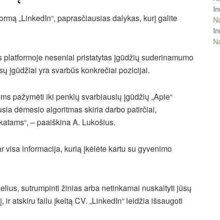
In
formą „LinkedIn“, paprasčiausias dalykas, kurį galite
Na
In
Na
es platformoje neseniai pristatytas įgūdžių suderinamumo
sų įgūdžiai yra svarbūs konkrečiai pozicijai.
ms pažymėti iki penkių svarbiausių įgūdžių „Apie“
iausia dėmesio algoritmas skiria darbo patirčiai,
ikatams“, – paaiškina A. Lukošius.
ar visa informacija, kurią įkėlėte kartu su gyvenimo
kelius, sutrumpinti žinias arba netinkamai nuskaityti jūsų
į, ir atskiru failu įkeltą CV. „LinkedIn“ leidžia išsaugoti