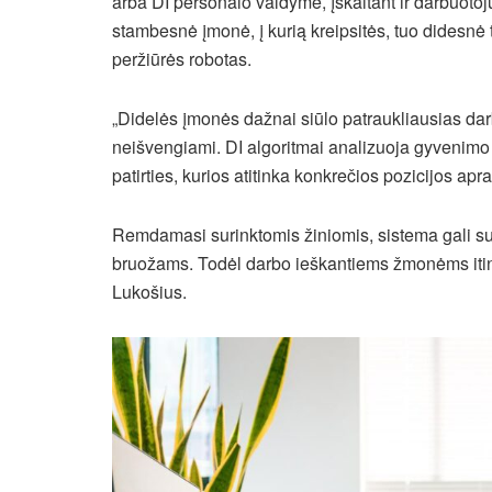
arba DI personalo valdyme, įskaitant ir darbuotoj
stambesnė įmonė, į kurią kreipsitės, tuo didesn
peržiūrės robotas.
„Didelės įmonės dažnai siūlo patraukliausias dar
neišvengiami. DI algoritmai analizuoja gyvenimo 
patirties, kurios atitinka konkrečios pozicijos ap
Remdamasi surinktomis žiniomis, sistema gali sud
bruožams. Todėl darbo ieškantiems žmonėms itin s
Lukošius.