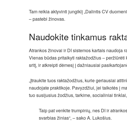
Tam reikia aktyvinti jungiklį „Dalintis CV duomeni
– pastebi žinovas.
Naudokite tinkamus rakt
Atrankos žinovai ir DI sistemos kartais naudoja r
Vienas būdas pritaikyti raktažodžius – peržiūrėti
sritį, ir atkreipti dėmesį į dažniausiai pasikartoja
„Įtraukite tuos raktažodžius, kurie geriausiai atitin
naudojate praktikoje. Pavyzdžiui, jei taikotės į 
tuo susijusius žodžius, tarkime, socialiniai tinkla
Taip pat venkite trumpinių, nes DI ir atranko
svarbias žinias“, – sako A. Lukošius.