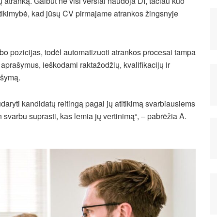
ų atranką. Galbūt ne visi verslai naudoja DI, tačiau kuo
ė tikimybė, kad jūsų CV pirmajame atrankos žingsnyje
bo pozicijas, todėl automatizuoti atrankos procesai tampa
aprašymus, ieškodami raktažodžių, kvalifikacijų ir
rašymą.
aryti kandidatų reitingą pagal jų atitikimą svarbiausiems
varbu suprasti, kas lemia jų vertinimą“, – pabrėžia A.