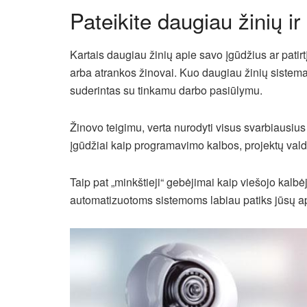
Pateikite daugiau žinių ir 
Kartais daugiau žinių apie savo įgūdžius ar patirt
arba atrankos žinovai. Kuo daugiau žinių sistema 
suderintas su tinkamu darbo pasiūlymu.
Žinovo teigimu, verta nurodyti visus svarbiausius 
įgūdžiai kaip programavimo kalbos, projektų valdy
Taip pat „minkštieji“ gebėjimai kaip viešojo kalbė
automatizuotoms sistemoms labiau patiks jūsų 