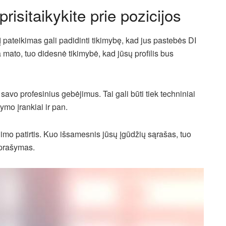
prisitaikykite prie pozicijos
į pateikimas gali padidinti tikimybę, kad jus pastebės DI
mato, tuo didesnė tikimybė, kad jūsų profilis bus
savo profesinius gebėjimus. Tai gali būti tiek techniniai
mo įrankiai ir pan.
jimo patirtis. Kuo išsamesnis jūsų įgūdžių sąrašas, tuo
aprašymas.