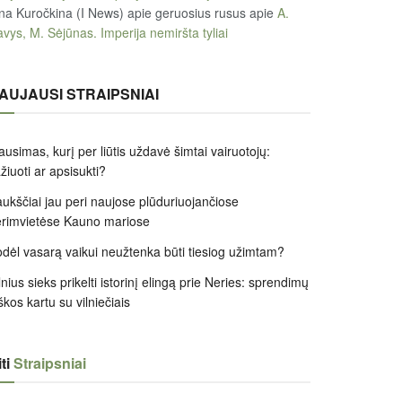
na Kuročkina (I News) apie geruosius rusus
apie
A.
vys, M. Sėjūnas. Imperija nemiršta tyliai
AUJAUSI STRAIPSNIAI
ausimas, kurį per liūtis uždavė šimtai vairuotojų:
žiuoti ar apsisukti?
ukščiai jau peri naujose plūduriuojančiose
rimvietėse Kauno mariose
dėl vasarą vaikui neužtenka būti tiesiog užimtam?
lnius sieks prikelti istorinį elingą prie Neries: sprendimų
škos kartu su vilniečiais
ti
Straipsniai