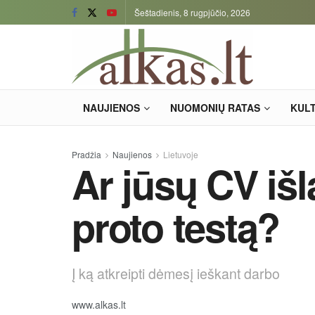
Šeštadienis, 8 rugpjūčio, 2026
NAUJIENOS
NUOMONIŲ RATAS
KUL
Pradžia
Naujienos
Lietuvoje
Ar jūsų CV išl
proto testą?
Į ką atkreipti dėmesį ieškant darbo
www.alkas.lt