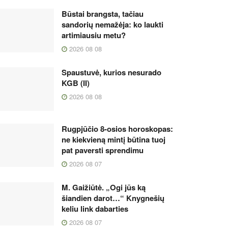
Būstai brangsta, tačiau
sandorių nemažėja: ko laukti
artimiausiu metu?
2026 08 08
Spaustuvė, kurios nesurado
KGB (II)
2026 08 08
Rugpjūčio 8-osios horoskopas:
ne kiekvieną mintį būtina tuoj
pat paversti sprendimu
2026 08 07
M. Gaižiūtė. „Ogi jūs ką
šiandien darot…“ Knygnešių
keliu link dabarties
2026 08 07