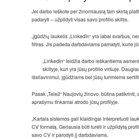
Jei darbo ieškote per žinomiausią tam skirtą plat
padaryti – užpildyti visas savo profilio skiltis.
„Įgūdžių laukelis „LinkedIn“ yra labai svarbus, n
filtras. Jis padeda darbdaviams pamatyti, kurie jū
„LinkedIn“ leidžia darbo ieškantiems asmeni
skiltyje, kuri yra jūsų profilio viršuje. Daug
išsilavinimui, įgūdžiams bei jūsų turimiems sertif
Pasak „Tele2“ Naujovių žinovo, būtina patikrinti, 
aprašymu tinkamai atrodo jūsų profilyje.
„Kartais sistemos gali klaidingai interpretuoti lau
CV formatą. Geriausia būti turėti ir užpildytą profil
savo CV ir parodyti jį darbdaviams.