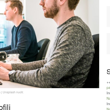
S
+
pa
 | Unsplash nuotr.
In
Na
In
filį
Na