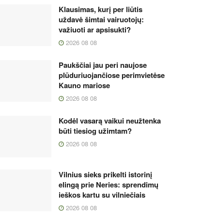
Klausimas, kurį per liūtis
uždavė šimtai vairuotojų:
važiuoti ar apsisukti?
2026 08 08
Paukščiai jau peri naujose
plūduriuojančiose perimvietėse
Kauno mariose
2026 08 08
Kodėl vasarą vaikui neužtenka
būti tiesiog užimtam?
2026 08 08
Vilnius sieks prikelti istorinį
elingą prie Neries: sprendimų
ieškos kartu su vilniečiais
2026 08 08