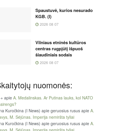
Spaustuvė, kurios nesurado
KGB. (I)
2026 08 07
Vilniaus etninės kultūros
centras rugpjūtį išpuoš
šiaudiniais sodais
2026 08 07
kaitytojų nuomonės:
++
apie
A. Medalinskas. Ar Putinas lauks, kol NATO
sirengs?
na Kuročkina (I News) apie geruosius rusus
apie
A.
vys, M. Sėjūnas. Imperija nemiršta tyliai
na Kuročkina (I News) apie geruosius rusus
apie
A.
vys, M. Sėjūnas. Imperija nemiršta tyliai