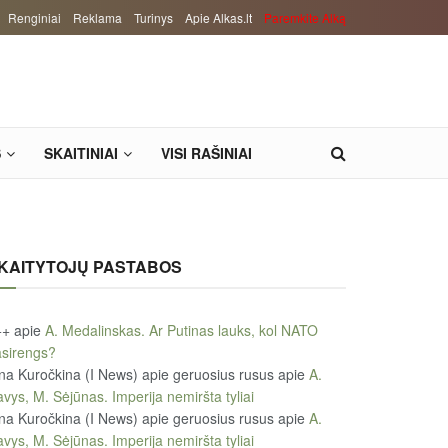
Renginiai
Reklama
Turinys
Apie Alkas.lt
Paremkite Alką
S
SKAITINIAI
VISI RAŠINIAI
KAITYTOJŲ PASTABOS
++
apie
A. Medalinskas. Ar Putinas lauks, kol NATO
sirengs?
na Kuročkina (I News) apie geruosius rusus
apie
A.
vys, M. Sėjūnas. Imperija nemiršta tyliai
na Kuročkina (I News) apie geruosius rusus
apie
A.
vys, M. Sėjūnas. Imperija nemiršta tyliai