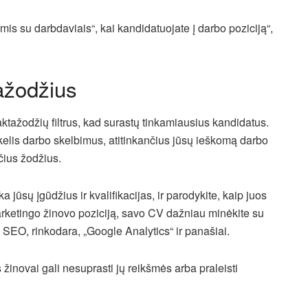
mis su darbdaviais“, kai kandidatuojate į darbo poziciją“,
ažodžius
aktažodžių filtrus, kad surastų tinkamiausius kandidatus.
 kelis darbo skelbimus, atitinkančius jūsų ieškomą darbo
nčius žodžius.
ka jūsų įgūdžius ir kvalifikacijas, ir parodykite, kaip juos
marketingo žinovo poziciją, savo CV dažniau minėkite su
i, SEO, rinkodara, „Google Analytics“ ir panašiai.
s žinovai gali nesuprasti jų reikšmės arba praleisti