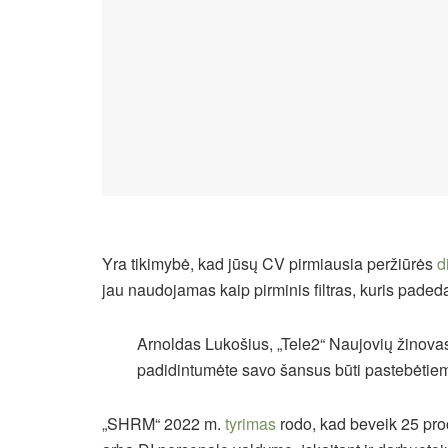
Yra tikimybė, kad jūsų CV pirmiausia peržiūrės
d
jau naudojamas kaip pirminis filtras, kuris pade
Arnoldas Lukošius, „Tele2“ Naujovių žinovas, t
padidintumėte savo šansus būti pastebėtie
„SHRM“ 2022 m.
tyrimas
rodo, kad beveik 25 pro