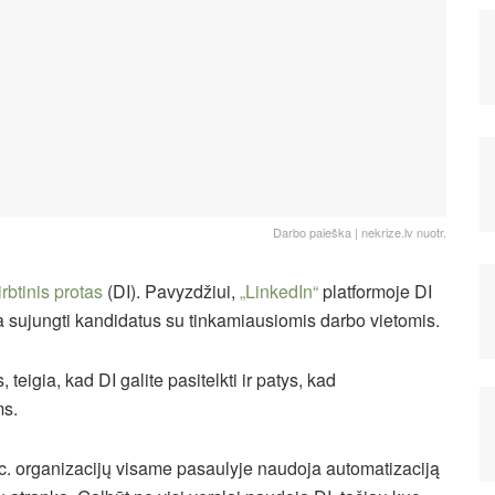
Darbo paieška | nekrize.lv nuotr.
irbtinis protas
(DI). Pavyzdžiui,
„LinkedIn“
platformoje DI
da sujungti kandidatus su tinkamiausiomis darbo vietomis.
eigia, kad DI galite pasitelkti ir patys, kad
ms.
c. organizacijų visame pasaulyje naudoja automatizaciją