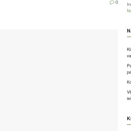
0
In
Na
N
Kl
va
Pa
pe
Ko
Vi
ie
Ki