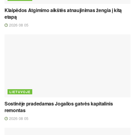
Klaipėdos Atgimimo aikštės atnaujinimas žengia į kitą
etapą
2026 08 05
LIETUVOJE
Sostinėje pradedamas Jogailos gatvės kapitalinis
remontas
2026 08 05