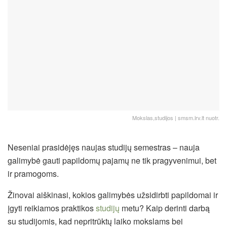
Mokslas,studijos | smsm.lrv.lt nuotr.
Neseniai prasidėjęs naujas studijų semestras – nauja
galimybė gauti papildomų pajamų ne tik pragyvenimui, bet
ir pramogoms.
Žinovai aiškinasi, kokios galimybės užsidirbti papildomai ir
įgyti reikiamos praktikos
studijų
metu? Kaip derinti darbą
su studijomis, kad nepritrūktų laiko mokslams bei