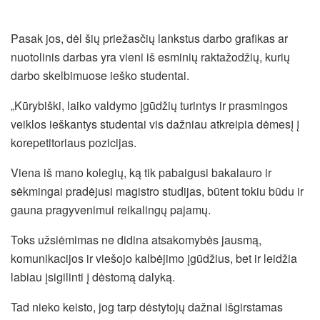
Pasak jos, dėl šių priežasčių lankstus darbo grafikas ar
nuotolinis darbas yra vieni iš esminių raktažodžių, kurių
darbo skelbimuose ieško studentai.
„Kūrybiški, laiko valdymo įgūdžių turintys ir prasmingos
veiklos ieškantys studentai vis dažniau atkreipia dėmesį į
korepetitoriaus pozicijas.
Viena iš mano kolegių, ką tik pabaigusi bakalauro ir
sėkmingai pradėjusi magistro studijas, būtent tokiu būdu ir
gauna pragyvenimui reikalingų pajamų.
Toks užsiėmimas ne didina atsakomybės jausmą,
komunikacijos ir viešojo kalbėjimo įgūdžius, bet ir leidžia
labiau įsigilinti į dėstomą dalyką.
Tad nieko keisto, jog tarp dėstytojų dažnai išgirstamas