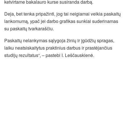
ketvirtame bakalauro kurse susiranda darbą.
Deja, bet tenka pripažinti, jog tai neigiamai veikia paskaitų
lankomumą, ypač jei darbo grafikas sunkiai suderinamas
su paskaitų tvarkaraščiu.
Paskaitų nelankymas sąlygoja žinių ir įgūdžių spragas,
laiku neatsiskaitytus praktinius darbus ir prastėjančius
studijų rezultatus“, – pastebi I. Leščauskienė.