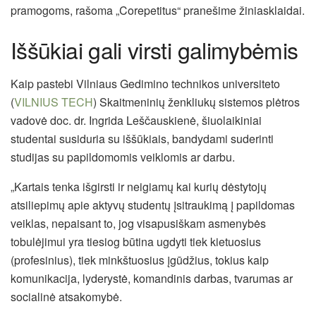
pramogoms, rašoma „Corepetitus“ pranešime žiniasklaidai.
Iššūkiai gali virsti galimybėmis
Kaip pastebi Vilniaus Gedimino technikos universiteto
(
VILNIUS TECH
) Skaitmeninių ženkliukų sistemos plėtros
vadovė doc. dr. Ingrida Leščauskienė, šiuolaikiniai
studentai susiduria su iššūkiais, bandydami suderinti
studijas su papildomomis veiklomis ar darbu.
„Kartais tenka išgirsti ir neigiamų kai kurių dėstytojų
atsiliepimų apie aktyvų studentų įsitraukimą į papildomas
veiklas, nepaisant to, jog visapusiškam asmenybės
tobulėjimui yra tiesiog būtina ugdyti tiek kietuosius
(profesinius), tiek minkštuosius įgūdžius, tokius kaip
komunikacija, lyderystė, komandinis darbas, tvarumas ar
socialinė atsakomybė.