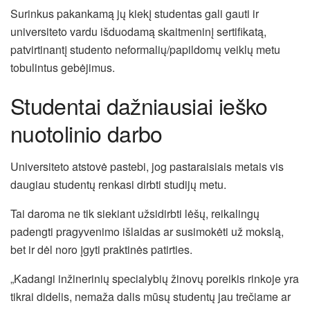
Surinkus pakankamą jų kiekį studentas gali gauti ir
universiteto vardu išduodamą skaitmeninį sertifikatą,
patvirtinantį studento neformalių/papildomų veiklų metu
tobulintus gebėjimus.
Studentai dažniausiai ieško
nuotolinio darbo
Universiteto atstovė pastebi, jog pastaraisiais metais vis
daugiau studentų renkasi dirbti studijų metu.
Tai daroma ne tik siekiant užsidirbti lėšų, reikalingų
padengti pragyvenimo išlaidas ar susimokėti už mokslą,
bet ir dėl noro įgyti praktinės patirties.
„Kadangi inžinerinių specialybių žinovų poreikis rinkoje yra
tikrai didelis, nemaža dalis mūsų studentų jau trečiame ar