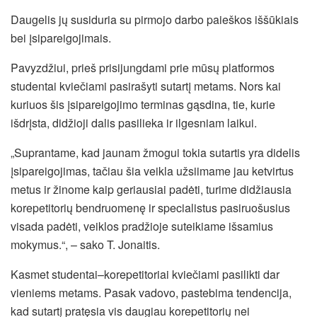
Daugelis jų susiduria su pirmojo darbo paieškos iššūkiais
bei įsipareigojimais.
Pavyzdžiui, prieš prisijungdami prie mūsų platformos
studentai kviečiami pasirašyti sutartį metams. Nors kai
kuriuos šis įsipareigojimo terminas gąsdina, tie, kurie
išdrįsta, didžioji dalis pasilieka ir ilgesniam laikui.
„Suprantame, kad jaunam žmogui tokia sutartis yra didelis
įsipareigojimas, tačiau šia veikla užsiimame jau ketvirtus
metus ir žinome kaip geriausiai padėti, turime didžiausia
korepetitorių bendruomenę ir specialistus pasiruošusius
visada padėti, veiklos pradžioje suteikiame išsamius
mokymus.“, – sako T. Jonaitis.
Kasmet studentai–korepetitoriai kviečiami pasilikti dar
vieniems metams. Pasak vadovo, pastebima tendencija,
kad sutartį pratęsia vis daugiau korepetitorių nei