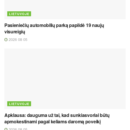
LIETUVOJE
Pasieniečių automobilių parką papildė 19 naujų
visureigių
2026 08 05
LIETUVOJE
Apklausa: dauguma už tai, kad sunkiasvoriai būtų
apmokestinami pagal keliams daromą poveikį
2026 08 05