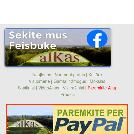
Naujienos
|
Nuomonių ratas
|
Kultūra
Visuomenė
|
Gamta ir žmogus
|
Mokslas
Skaitiniai
|
VideoAlkas
|
Visi rašiniai
|
Paremkite Alką
Pradžia