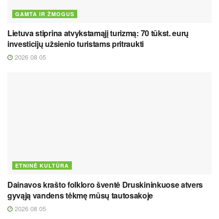
GAMTA IR ŽMOGUS
Lietuva stiprina atvykstamąjį turizmą: 70 tūkst. eurų
investicijų užsienio turistams pritraukti
2026 08 05
ETNINĖ KULTŪRA
Dainavos krašto folkloro šventė Druskininkuose atvers
gyvąją vandens tėkmę mūsų tautosakoje
2026 08 05