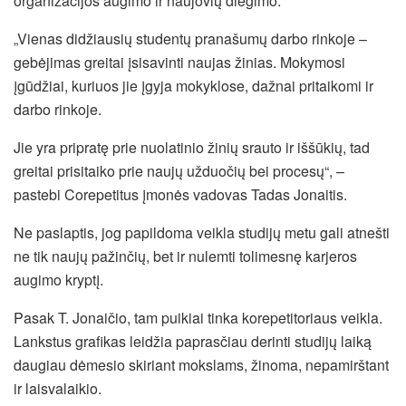
organizacijos augimo ir naujovių diegimo.
„Vienas didžiausių studentų pranašumų darbo rinkoje –
gebėjimas greitai įsisavinti naujas žinias. Mokymosi
įgūdžiai, kuriuos jie įgyja mokyklose, dažnai pritaikomi ir
darbo rinkoje.
Jie yra pripratę prie nuolatinio žinių srauto ir iššūkių, tad
greitai prisitaiko prie naujų užduočių bei procesų“, –
pastebi Corepetitus įmonės vadovas Tadas Jonaitis.
Ne paslaptis, jog papildoma veikla studijų metu gali atnešti
ne tik naujų pažinčių, bet ir nulemti tolimesnę karjeros
augimo kryptį.
Pasak T. Jonaičio, tam puikiai tinka korepetitoriaus veikla.
Lankstus grafikas leidžia paprasčiau derinti studijų laiką
daugiau dėmesio skiriant mokslams, žinoma, nepamirštant
ir laisvalaikio.