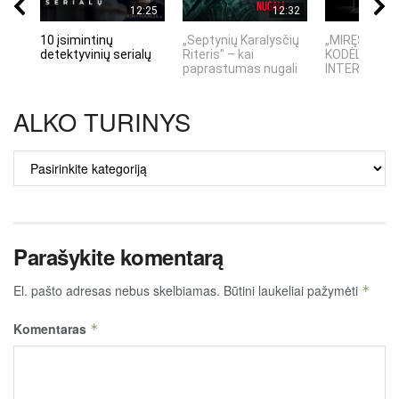
12:25
12:32
10 įsimintinų
„Septynių Karalysčių
„MIRĘS INTE
detektyvinių serialų
Riteris" – kai
KODĖL DIDŽIO
paprastumas nugali
INTERNETO N
ALKO TURINYS
ALKO
TURINYS
Parašykite komentarą
El. pašto adresas nebus skelbiamas.
Būtini laukeliai pažymėti
*
Komentaras
*