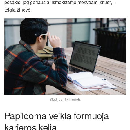
posakis, jog geriausiai išmokstame mokydami kitus“, –
teigia žinovė.
Studijos | lrv.lt nuotr.
Papildoma veikla formuoja
karjeros kelią