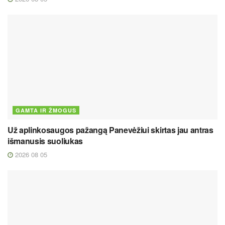
GAMTA IR ŽMOGUS
Už aplinkosaugos pažangą Panevėžiui skirtas jau antras
išmanusis suoliukas
2026 08 05