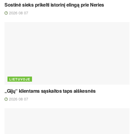
Sostinė sieks prikelti istorinį elingą prie Neries
2026 08 07
LIETUVOJE
„Gijų“ klientams sąskaitos taps aiškesnės
2026 08 07