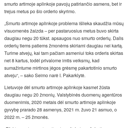
smurto artimoje aplinkoje pavojų patiriančio asmens, bet ir
trejus metus po šio orderio skyrimo.
„Smurto artimoje aplinkoje problema išlieka skaudžia mūsų
visuomenės žaizda – per pastaruosius metus buvo skirta
daugiau negu 20 tūkst. apsaugos nuo smurto orderių. Dalis
orderių tiems patiems žmonėms skiriami daugiau nei kartą.
Turime atvejų, kai tam pačiam asmeniui toks orderis skirtas
net 8 kartus, todėl privalome imtis veiksmų, kad
sumažintume mirtinos jėgos grėsmę pakartotinio smurto
atveju“, – sako Seimo narė I. Pakarklytė.
Lietuvoje dėl smurto artimoje aplinkoje kasmet žūsta
daugiau negu 20 žmonių. Valstybinės duomenų agentūros
duomenimis, 2020 metais dėl smurto artimoje aplinkoje
gyvybę prarado 28 asmenys, 2021 m. žuvo 21 asmuo, o
2022 m. – 25 žmonės.