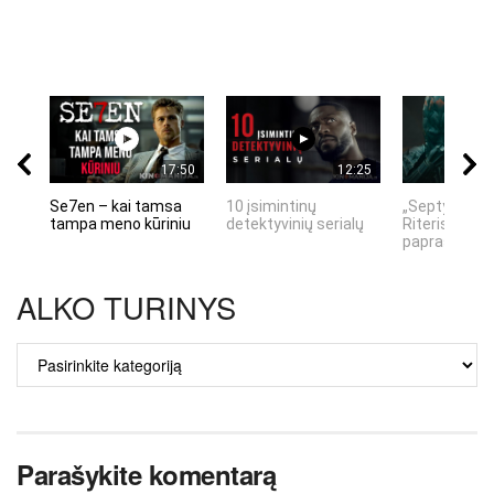
17:50
12:25
Se7en – kai tamsa
10 įsimintinų
„Septynių Ka
tampa meno kūriniu
detektyvinių serialų
Riteris" – kai
paprastumas
ALKO TURINYS
ALKO
TURINYS
Parašykite komentarą