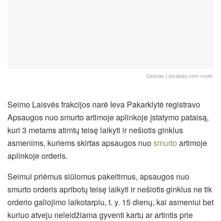
Ginklas | pixabay.com nuotr.
Seimo Laisvės frakcijos narė Ieva Pakarklytė registravo
Apsaugos nuo smurto artimoje aplinkoje įstatymo pataisą,
kuri 3 metams atimtų teisę laikyti ir nešiotis ginklus
asmenims, kuriems skirtas apsaugos nuo
smurto
artimoje
aplinkoje orderis.
Seimui priėmus siūlomus pakeitimus, apsaugos nuo
smurto orderis apribotų teisę laikyti ir nešiotis ginklus ne tik
orderio galiojimo laikotarpiu, t. y. 15 dienų, kai asmeniui bet
kuriuo atveju neleidžiama gyventi kartu ar artintis prie