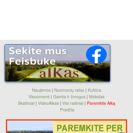
Naujienos
|
Nuomonių ratas
|
Kultūra
Visuomenė
|
Gamta ir žmogus
|
Mokslas
Skaitiniai
|
VideoAlkas
|
Visi rašiniai
|
Paremkite Alką
Pradžia