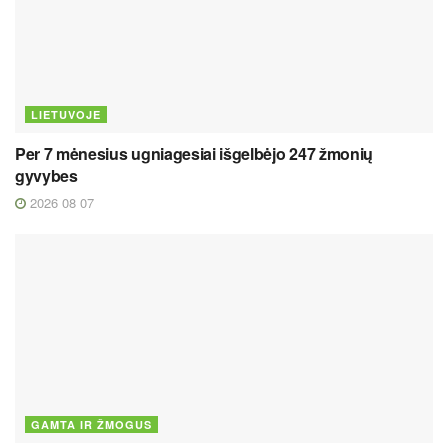
LIETUVOJE
Per 7 mėnesius ugniagesiai išgelbėjo 247 žmonių
gyvybes
2026 08 07
GAMTA IR ŽMOGUS