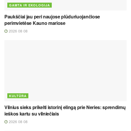
GAMTA IR EKOLOGIJA
Paukščiai jau peri naujose plūduriuojančiose
perimvietėse Kauno mariose
2026 08 08
KULTŪRA
Vilnius sieks prikelti istorinį elingą prie Neries: sprendimų
ieškos kartu su vilniečiais
2026 08 08