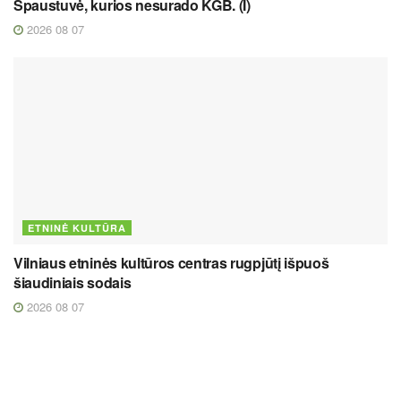
Spaustuvė, kurios nesurado KGB. (I)
2026 08 07
ETNINĖ KULTŪRA
Vilniaus etninės kultūros centras rugpjūtį išpuoš
šiaudiniais sodais
2026 08 07