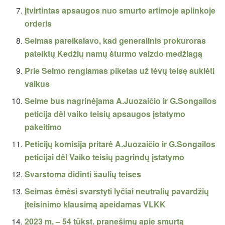
Įtvirtintas apsaugos nuo smurto artimoje aplinkoje
orderis
Seimas pareikalavo, kad generalinis prokuroras
pateiktų Kedžių namų šturmo vaizdo medžiagą
Prie Seimo rengiamas piketas už tėvų teisę auklėti
vaikus
Seime bus nagrinėjama A.Juozaičio ir G.Songailos
peticija dėl vaiko teisių apsaugos įstatymo
pakeitimo
Peticijų komisija pritarė A.Juozaičio ir G.Songailos
peticijai dėl Vaiko teisių pagrindų įstatymo
Svarstoma didinti šaulių teises
Seimas ėmėsi svarstyti lyčiai neutralių pavardžių
įteisinimo klausimą apeidamas VLKK
2023 m. – 54 tūkst. pranešimų apie smurtą