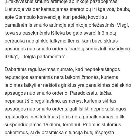
„Efektyvesnis smurto artimoje aplinkoje pažabojimas
Lietuvoje vis dar kamuojamas stereotipų ir išgalvotų baubų
apie Stambulo konvenciją, kuri padėtų kovoti su
pamatinėmis smurto artimoje aplinkoje priežastimis. Visgi,
kova su pasekmėmis išlieka be galo svarbi ir 3 metų
pertrauka nuo ginklo laikymo tiems, kam buvo skirtas
apsaugos nuo smurto orderis, padėtų sumažinti nužudymų
riziką“, – teigia parlamentarė.
Dabartinis reguliavimas numato, kad nepriekaištingos
reputacijos asmenimis nėra laikomi žmonės, kuriems
leidimas laikyti ar nešiotis ginklus yra panaikintas dėl skirto
apsaugos nuo smurto orderio. Paradoksalu, tačiau
nepaisant šio reguliavimo, asmenys, kuriems skirtas
apsaugos nuo smurto orderis, gali išlikti nepriekaištingos
reputacijos, nes leidimas jiems nėra panaikinamas, o tik
suspenduojamas 15 dienų terminui. Priėmus siūlomus
pakeitimus, ši dviprasmiška situacija būtų išspręsta.