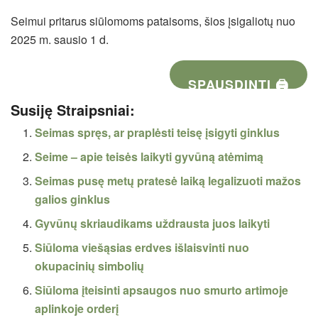
Seimui pritarus siūlomoms pataisoms, šios įsigaliotų nuo
2025 m. sausio 1 d.
SPAUSDINTI 🖨
Susiję Straipsniai:
Seimas spręs, ar praplėsti teisę įsigyti ginklus
Seime – apie teisės laikyti gyvūną atėmimą
Seimas pusę metų pratesė laiką legalizuoti mažos
galios ginklus
Gyvūnų skriaudikams uždrausta juos laikyti
Siūloma viešąsias erdves išlaisvinti nuo
okupacinių simbolių
Siūloma įteisinti apsaugos nuo smurto artimoje
aplinkoje orderį