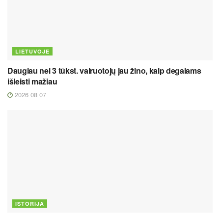
LIETUVOJE
Daugiau nei 3 tūkst. vairuotojų jau žino, kaip degalams
išleisti mažiau
2026 08 07
ISTORIJA