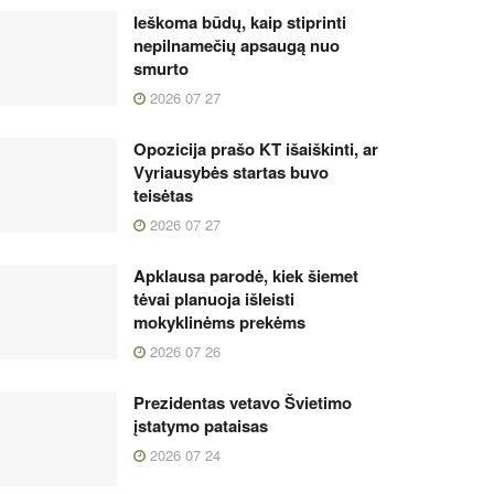
Ieškoma būdų, kaip stiprinti
nepilnamečių apsaugą nuo
smurto
2026 07 27
Opozicija prašo KT išaiškinti, ar
Vyriausybės startas buvo
teisėtas
2026 07 27
Apklausa parodė, kiek šiemet
tėvai planuoja išleisti
mokyklinėms prekėms
2026 07 26
Prezidentas vetavo Švietimo
įstatymo pataisas
2026 07 24