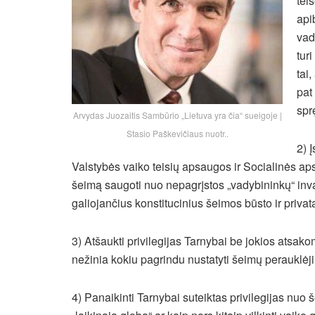
tei
api
vad
turi
tai
pat
spr
Arvydas Juozaitis Sambūrio „Lietuva yra čia“ sueigoje |
Stasio Paškevičiaus nuotr..
2) 
Valstybės vaiko teisių apsaugos ir Socialinės aps
šeimą saugoti nuo nepagrįstos „vadybininkų“ invazi
galiojančius konstitucinius šeimos būsto ir priv
3) Atšaukti privilegijas Tarnybai be jokios atsako
nežinia kokiu pagrindu nustatyti šeimų perauklėji
4) Panaikinti Tarnybai suteiktas privilegijas nuo 