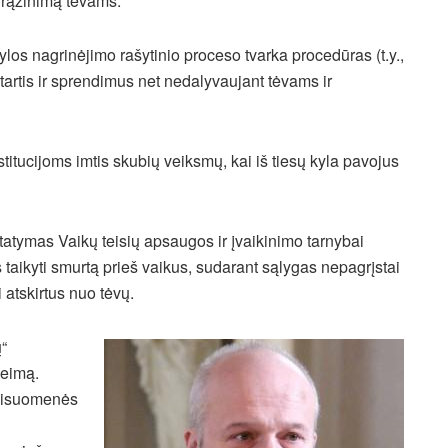
o grąžinimą tėvams.
ylos nagrinėjimo rašytinio proceso tvarka procedūras (t.y.,
artis ir sprendimus net nedalyvaujant tėvams ir
stitucijoms imtis skubių veiksmų, kai iš tiesų kyla pavojus
statymas Vaikų teisių apsaugos ir įvaikinimo tarnybai
s taikyti smurtą prieš vaikus, sudarant sąlygas nepagrįstai
 atskirtus nuo tėvų.
“
šeimą.
a visuomenės