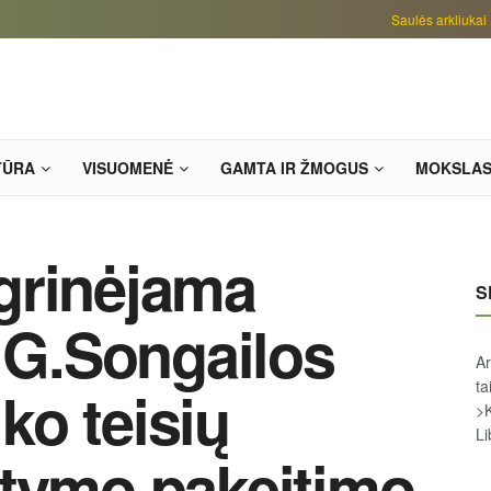
Saulės arkliukai
TŪRA
VISUOMENĖ
GAMTA IR ŽMOGUS
MOKSLA
grinėjama
S
r G.Songailos
Ar
ta
iko teisių
>
Li
atymo pakeitimo