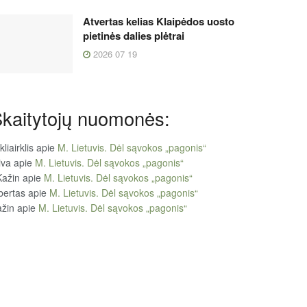
Atvertas kelias Klaipėdos uosto
pietinės dalies plėtrai
2026 07 19
kaitytojų nuomonės:
kliairklis
apie
M. Lietuvis. Dėl sąvokos „pagonis“
iva
apie
M. Lietuvis. Dėl sąvokos „pagonis“
Kažin
apie
M. Lietuvis. Dėl sąvokos „pagonis“
bertas
apie
M. Lietuvis. Dėl sąvokos „pagonis“
žin
apie
M. Lietuvis. Dėl sąvokos „pagonis“