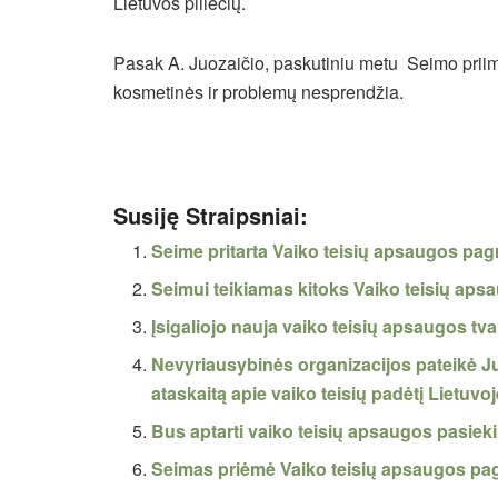
Lietuvos piliečių.
Pasak A. Juozaičio, paskutiniu metu Seimo priim
kosmetinės ir problemų nesprendžia.
Susiję Straipsniai:
Seime pritarta Vaiko teisių apsaugos pag
Seimui teikiamas kitoks Vaiko teisių aps
Įsigaliojo nauja vaiko teisių apsaugos tv
Nevyriausybinės organizacijos pateikė Jun
ataskaitą apie vaiko teisių padėtį Lietuvo
Bus aptarti vaiko teisių apsaugos pasiekim
Seimas priėmė Vaiko teisių apsaugos pa