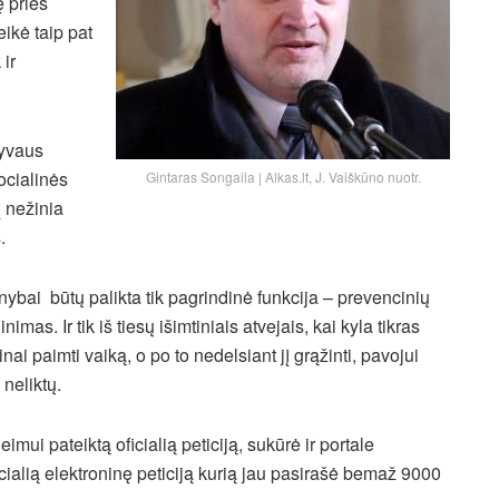
ę prieš
eikė taip pat
 ir
tyvaus
ocialinės
Gintaras Songaila | Alkas.lt, J. Vaiškūno nuotr.
 nežinia
.
nybai būtų palikta tik pagrindinė funkcija – prevencinių
s. Ir tik iš tiesų išimtiniais atvejais, kai kyla tikras
nai paimti vaiką, o po to nedelsiant jį grąžinti, pavojui
neliktų.
imui pateiktą oficialią peticiją, sukūrė ir portale
icialią elektroninę peticiją kurią jau pasirašė bemaž 9000