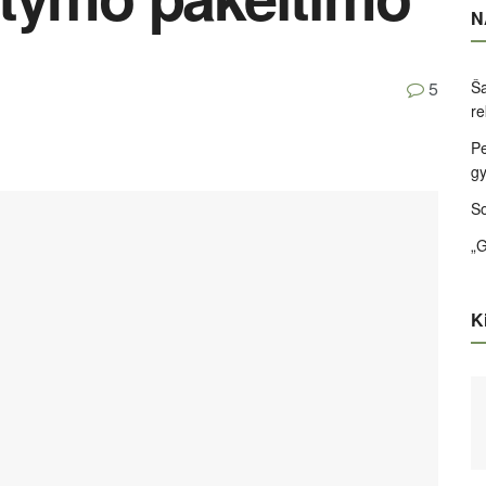
N
Ša
5
re
Pe
g
So
„G
Ki