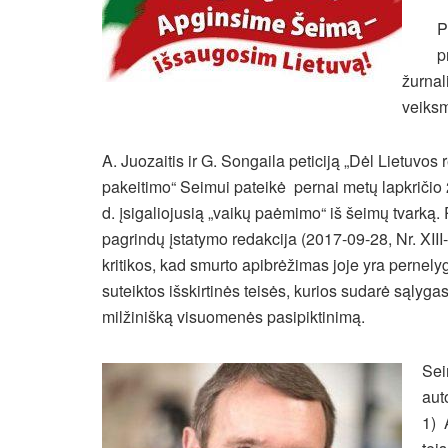
P
p
žurnal
veiksm
A. Juozaitis ir G. Songaila peticiją „Dėl Lietuvo
pakeitimo“ Seimui pateikė pernai metų lapkričio 2
d. įsigaliojusią „vaikų paėmimo“ iš šeimų tvarką.
pagrindų įstatymo redakcija (2017-09-28, Nr. XIII
kritikos, kad smurto apibrėžimas joje yra pernelyg
suteiktos išskirtinės teisės, kurios sudarė sąlyg
milžinišką visuomenės pasipiktinimą.
Sei
aut
1) 