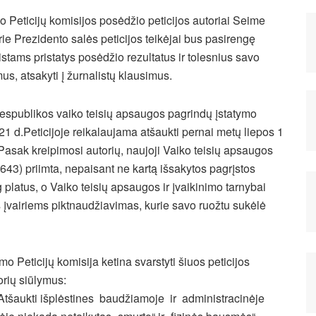
o Peticijų komisijos posėdžio peticijos autoriai Seime
rie Prezidento salės peticijos teikėjai bus pasirengę
istams pristatys posėdžio rezultatus ir tolesnius savo
us, atsakyti į žurnalistų klausimus.
s respublikos vaiko teisių apsaugos pagrindų įstatymo
1 d.Peticijoje reikalaujama atšaukti pernai metų liepos 1
 Pasak kreipimosi autorių, naujoji Vaiko teisių apsaugos
-643) priimta, nepaisant ne kartą išsakytos pagrįstos
 platus, o Vaiko teisių apsaugos ir įvaikinimo tarnybai
as įvairiems piktnaudžiavimas, kurie savo ruožtu sukėlė
mo Peticijų komisija ketina svarstyti šiuos peticijos
orių siūlymus:
Atšaukti išplėstines baudžiamoje ir administracinėje