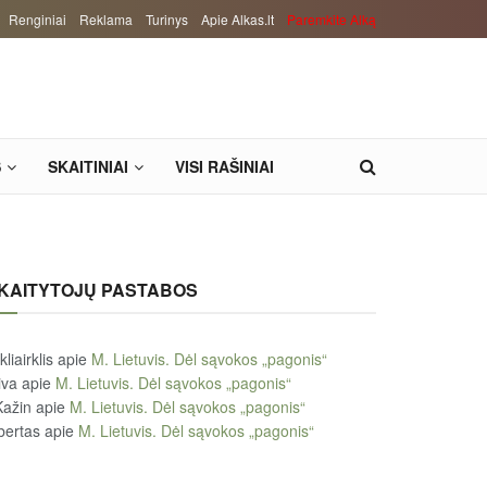
Renginiai
Reklama
Turinys
Apie Alkas.lt
Paremkite Alką
S
SKAITINIAI
VISI RAŠINIAI
KAITYTOJŲ PASTABOS
kliairklis
apie
M. Lietuvis. Dėl sąvokos „pagonis“
iva
apie
M. Lietuvis. Dėl sąvokos „pagonis“
Kažin
apie
M. Lietuvis. Dėl sąvokos „pagonis“
bertas
apie
M. Lietuvis. Dėl sąvokos „pagonis“