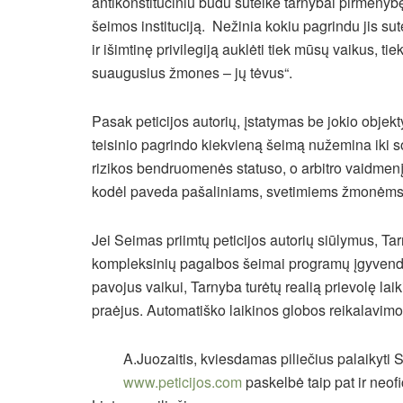
antikonstituciniu būdu suteikė tarnybai pirmenyb
šeimos instituciją. Nežinia kokiu pagrindu jis sut
ir išimtinę privilegiją auklėti tiek mūsų vaikus, tiek
suaugusius žmones – jų tėvus“.
Pasak peticijos autorių, įstatymas be jokio objek
teisinio pagrindo kiekvieną šeimą nužemina iki s
rizikos bendruomenės statuso, o arbitro vaidmenį
kodėl paveda pašaliniams, svetimiems žmonėms
Jei Seimas priimtų peticijos autorių siūlymus, Tar
kompleksinių pagalbos šeimai programų įgyvendinima
pavojus vaikui, Tarnyba turėtų realią prievolę laiki
praėjus. Automatiško laikinos globos reikalavimo 
A.Juozaitis, kviesdamas piliečius palaikyti Se
www.peticijos.com
paskelbė taip pat ir neof