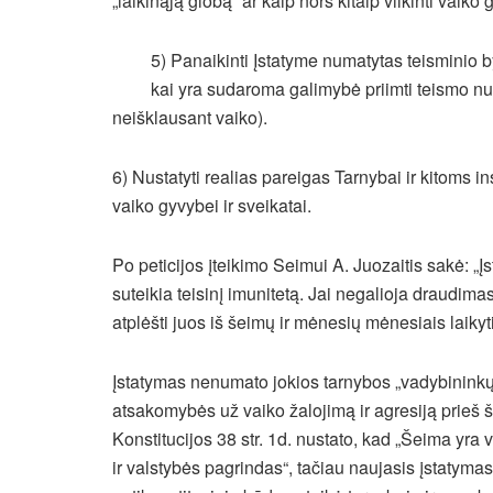
„laikinąją globą“ ar kaip nors kitaip vilkinti vaik
5) Panaikinti Įstatyme numatytas teisminio b
kai yra sudaroma galimybė priimti teismo nut
neišklausant vaiko).
6) Nustatyti realias pareigas Tarnybai ir kitoms in
vaiko gyvybei ir sveikatai.
Po peticijos įteikimo Seimui A. Juozaitis sakė: „Į
suteikia teisinį imunitetą. Jai negalioja draudima
atplėšti juos iš šeimų ir mėnesių mėnesiais laikyti
Įstatymas nenumato jokios tarnybos „vadybininkų
atsakomybės už vaiko žalojimą ir agresiją prieš 
Konstitucijos 38 str. 1d. nustato, kad „Šeima yr
ir valstybės pagrindas“, tačiau naujasis įstatymas