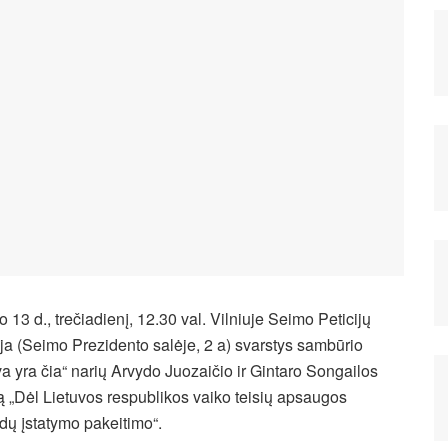
o 13 d., trečiadienį, 12.30 val. Vilniuje Seimo Peticijų
ja (Seimo Prezidento salėje, 2 a) svarstys sambūrio
va yra čia“ narių Arvydo Juozaičio ir Gintaro Songailos
ją „Dėl Lietuvos respublikos vaiko teisių apsaugos
dų įstatymo pakeitimo“.