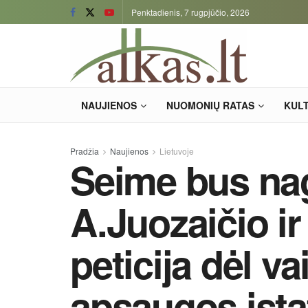
Penktadienis, 7 rugpjūčio, 2026
NAUJIENOS
NUOMONIŲ RATAS
KUL
Pradžia
Naujienos
Lietuvoje
Seime bus na
A.Juozaičio i
peticija dėl va
apsaugos įst