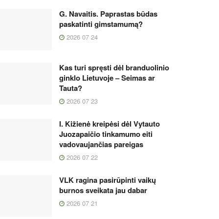
G. Navaitis. Paprastas būdas
paskatinti gimstamumą?
2026 07 24
Kas turi spręsti dėl branduolinio
ginklo Lietuvoje – Seimas ar
Tauta?
2026 07 23
I. Kižienė kreipėsi dėl Vytauto
Juozapaičio tinkamumo eiti
vadovaujančias pareigas
2026 07 22
VLK ragina pasirūpinti vaikų
burnos sveikata jau dabar
2026 07 21