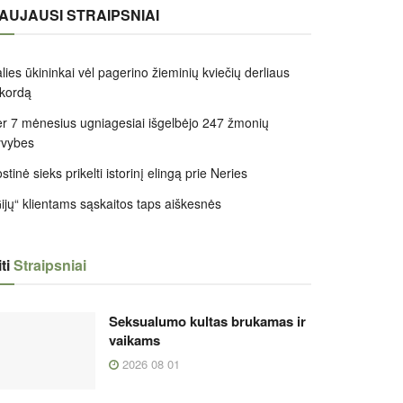
AUJAUSI STRAIPSNIAI
lies ūkininkai vėl pagerino žieminių kviečių derliaus
kordą
r 7 mėnesius ugniagesiai išgelbėjo 247 žmonių
yvybes
stinė sieks prikelti istorinį elingą prie Neries
ijų“ klientams sąskaitos taps aiškesnės
ti
Straipsniai
Seksualumo kultas brukamas ir
vaikams
2026 08 01