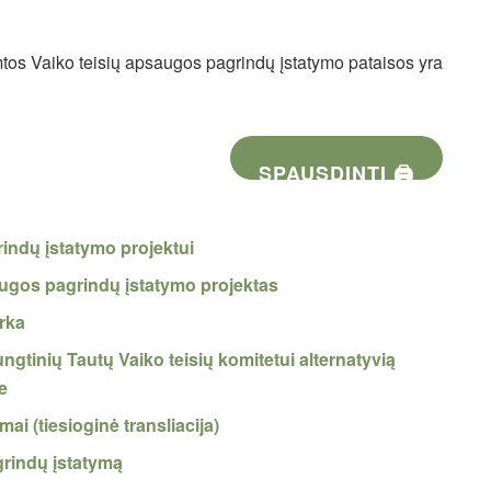
tos Vaiko teisių apsaugos pagrindų įstatymo pataisos yra
SPAUSDINTI 🖨
rindų įstatymo projektui
augos pagrindų įstatymo projektas
arka
gtinių Tautų Vaiko teisių komitetui alternatyvią
je
ai (tiesioginė transliacija)
grindų įstatymą