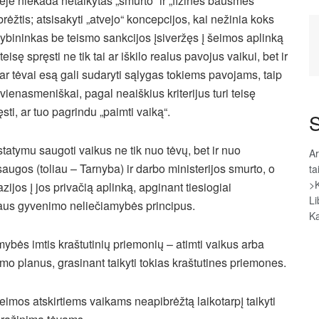
sėje niekada netaikytas „smurto“ ir „fizinės bausmės“
brėžtis; atsisakyti „atvejo“ koncepcijos, kai nežinia koks
ybininkas be teismo sankcijos įsiveržęs į šeimos aplinką
 teisę spręsti ne tik tai ar iškilo realus pavojus vaikui, bet ir
, ar tėvai esą gali sudaryti sąlygas tokiems pavojams, taip
 vienasmeniškai, pagal neaiškius kriterijus turi teisę
ęsti, ar tuo pagrindu „paimti vaiką“.
S
Įstatymu saugoti vaikus ne tik nuo tėvų, bet ir nuo
Ar
augos (toliau – Tarnyba) ir darbo ministerijos smurto, o
ta
>
jos į jos privačią aplinką, apginant tiesiogiai
Li
ataus gyvenimo neliečiamybės principus.
Ka
mybės imtis kraštutinių priemonių – atimti vaikus arba
mo planus, grasinant taikyti tokias kraštutines priemones.
šeimos atskirtiems vaikams neapibrėžtą laikotarpį taikyti