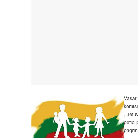
Vasari
komisi
„Lietu
petici
pagrin