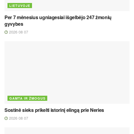
LIETUVOJE
Per 7 mėnesius ugniagesiai išgelbėjo 247 žmonių
gyvybes
2026 08 07
GAMTA IR ŽMOGUS
Sostinė sieks prikelti istorinį elingą prie Neries
2026 08 07