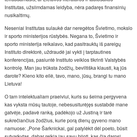
Institutas, užsiimdamas leidyba, nėra padaręs finansinių
nusikaltimų.
Neseniai Institutas sulaukė dar neregėtos Švietimo, mokslo
ir sporto ministerijos rūstybės. Negana to, Švietimo ir
sporto ministerija reikalavo, kad pasitrauktų iš pareigų
Instituto direktorė, uždraudė jai vykti į tarptautines
konferencijas, pasiuntė Instituto veiklos tikrinti Valstybės
kontrolę. Man jau trūksta žodžių, beviltiška klausti, ką jūs
darote? Kieno kito eilė, tavo, mano, jūsų, brangi tu mano
Lietuva!
O tam intelektualiam praeiviui, kuris su šeima pergyvena
kas vyksta mūsų tautoje, nebesusiturėjęs sustabdė mane
gatvėje, padavė ranką, padėkojo už Justiną ir tarė
sukrečiančius žodžius, kurie porą dienų gyveno mano
namuose: „Pone Šarknickai, gal patylėkit dėl poeto, būsit
sutvarkytas, dabar reikia jau savų bijoti, kas čia darosi