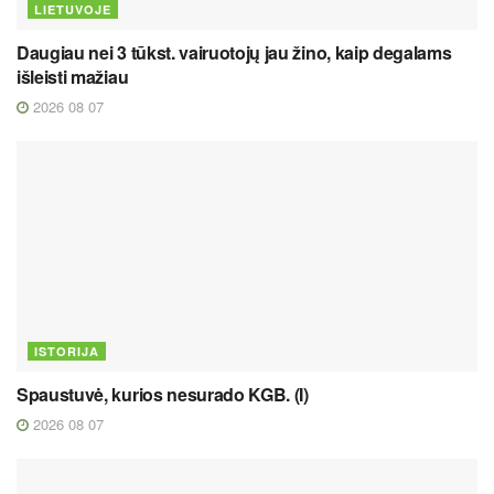
LIETUVOJE
Daugiau nei 3 tūkst. vairuotojų jau žino, kaip degalams
išleisti mažiau
2026 08 07
ISTORIJA
Spaustuvė, kurios nesurado KGB. (I)
2026 08 07