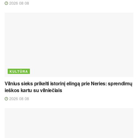
2026 08 08
KULTŪRA
Vilnius sieks prikelti istorinį elingą prie Neries: sprendimų
ieškos kartu su vilniečiais
2026 08 08