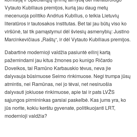
Vytauto Kubiliaus premijos, kurią jau daug metų
mecenuoja politiko Andrius Kubilius, o teikia Lietuvių
literatūros ir tautosakos institutas. Bet tai jau būtų viso ko
viršūnė, tai tik pamąstymui dėl šviesių asmenybių: Justino
Marcinkevičiaus „Raštų“, ir dėl Vytauto Kubiliaus premijos.
Dabartinė modernioji valdžia pasiuntė eilinį kartą
pažemindami jau kitus žmones po kunigo Ričardo
Doveikos, tai Ramūno Karbauskio tėvus, neva jie
dalyvauja būsimuose Seimo rinkimuose. Negi trumpa jūsų
atmintis, nei Ramūnas, nei jo tėvai, net nesiruošia
dalyvauti jokiuose rinkimuose, apie tai ir pats LVŽS
sąjungos pirmininkas garsiai paskelbė. Kas jums yra, ko
jūs norite, kokiu kerštu gyvenate, politikuojanti LRT,
modernioji valdžia?