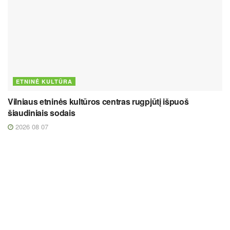
ETNINĖ KULTŪRA
Vilniaus etninės kultūros centras rugpjūtį išpuoš
šiaudiniais sodais
2026 08 07