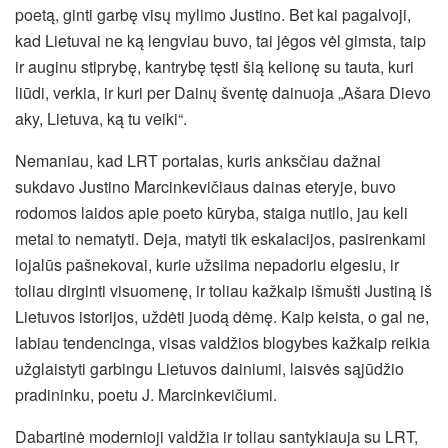
poetą, ginti garbę visų mylimo Justino. Bet kai pagalvoji,
kad Lietuvai ne ką lengviau buvo, tai jėgos vėl gimsta, taip
ir auginu stiprybę, kantrybę tęsti šią kelionę su tauta, kuri
liūdi, verkia, ir kuri per Dainų šventę dainuoja „Ašara Dievo
aky, Lietuva, ką tu veiki“.
Nemaniau, kad LRT portalas, kuris anksčiau dažnai
sukdavo Justino Marcinkevičiaus dainas eteryje, buvo
rodomos laidos apie poeto kūryba, staiga nutilo, jau keli
metai to nematyti. Deja, matyti tik eskalacijos, pasirenkami
lojalūs pašnekovai, kurie užsiima nepadoriu elgesiu, ir
toliau dirginti visuomenę, ir toliau kažkaip išmušti Justiną iš
Lietuvos istorijos, uždėti juodą dėmę. Kaip keista, o gal ne,
labiau tendencinga, visas valdžios blogybes kažkaip reikia
užglaistyti garbingu Lietuvos dainiumi, laisvės sąjūdžio
pradininku, poetu J. Marcinkevičiumi.
Dabartinė modernioji valdžia ir toliau santykiauja su LRT,