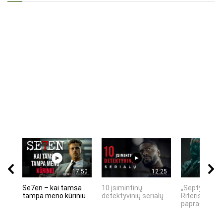
17:50
12:25
Se7en – kai tamsa
10 įsimintinų
„Septynių Ka
tampa meno kūriniu
detektyvinių serialų
Riteris" – kai
paprastumas