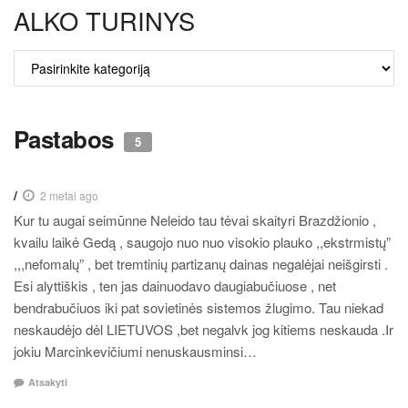
ALKO TURINYS
ALKO
TURINYS
Pastabos
5
/
2 metai ago
Kur tu augai seimūnne Neleido tau tėvai skaityri Brazdžionio ,
kvailu laikė Gedą , saugojo nuo nuo visokio plauko ,,ekstrmistų”
,,,nefomalų” , bet tremtinių partizanų dainas negalėjai neišgirsti .
Esi alyttiškis , ten jas dainuodavo daugiabučiuose , net
bendrabučiuos iki pat sovietinės sistemos žlugimo. Tau niekad
neskaudėjo dėl LIETUVOS ,bet negalvk jog kitiems neskauda .Ir
jokiu Marcinkevičiumi nenuskausminsi…
Atsakyti