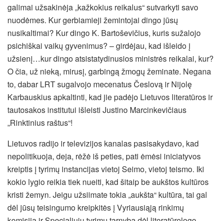
galimai užsakinėja „kažkokius reikalus“ sutvarkyti savo
nuodėmes. Kur gerbiamieji žemintojai dingo jūsų
nusikaltimai? Kur dingo K. Bartoševičius, kuris sužalojo
psichiškai vaikų gyvenimus? – girdėjau, kad išleido į
užsienį…kur dingo atsistatydinusios ministrės reikalai, kur?
O čia, už nieką, mirusį, garbingą žmogų žeminate. Negana
to, dabar LRT sugalvojo mecenatus Česlovą ir Nijolę
Karbauskius apkaltinti, kad jie padėjo Lietuvos literatūros ir
tautosakos institutui išleisti Justino Marcinkevičiaus
„Rinktinius raštus“!
Lietuvos radijo ir televizijos kanalas pasisakydavo, kad
nepolitikuoja, deja, rėžė iš peties, pati ėmėsi iniciatyvos
kreiptis į tyrimų instancijas vietoj Seimo, vietoj teismo. Iki
kokio lygio reikia tiek nueiti, kad šitaip be aukštos kultūros
kristi žemyn. Jeigu užsiimate tokia „aukšta“ kultūra, tai gal
dėl jūsų teisingumo kreipkitės į Vyriausiąją rinkimų
komisiją ir Specialiųjų tyrimų tarnybą dėl literatūrologo