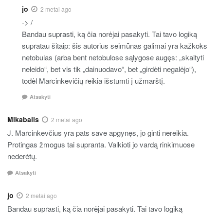
jo
2 metai ago
-> /
Bandau suprasti, ką čia norėjai pasakyti. Tai tavo logiką
supratau šitaip: šis autorius seimūnas galimai yra kažkoks
netobulas (arba bent netobulose sąlygose augęs: „skaityti
neleido“, bet vis tik „dainuodavo“, bet „girdėti negalėjo“),
todėl Marcinkevičių reikia išstumti į užmarštį.
Atsakyti
Mikabalis
2 metai ago
J. Marcinkevčius yra pats save apgynęs, jo ginti nereikia.
Protingas žmogus tai supranta. Valkioti jo vardą rinkimuose
nederėtų.
Atsakyti
jo
2 metai ago
Bandau suprasti, ką čia norėjai pasakyti. Tai tavo logiką