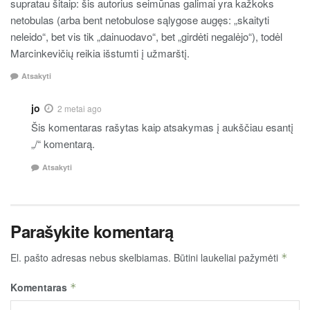
supratau šitaip: šis autorius seimūnas galimai yra kažkoks
netobulas (arba bent netobulose sąlygose augęs: „skaityti
neleido“, bet vis tik „dainuodavo“, bet „girdėti negalėjo“), todėl
Marcinkevičių reikia išstumti į užmarštį.
Atsakyti
jo
2 metai ago
Šis komentaras rašytas kaip atsakymas į aukščiau esantį
„/“ komentarą.
Atsakyti
Parašykite komentarą
El. pašto adresas nebus skelbiamas.
Būtini laukeliai pažymėti
*
Komentaras
*