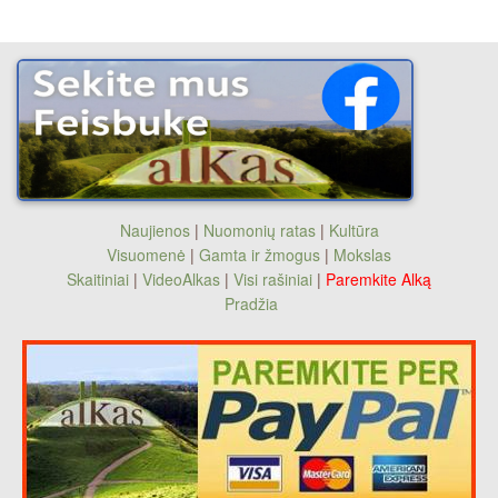
Naujienos
|
Nuomonių ratas
|
Kultūra
Visuomenė
|
Gamta ir žmogus
|
Mokslas
Skaitiniai
|
VideoAlkas
|
Visi rašiniai
|
Paremkite Alką
Pradžia