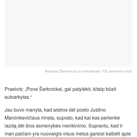
Robertas Šarknickas su moksleiviais | FB, asmeninė nuotr.
Praeivis: „Pone Šarknickai, gal patylėkit, kitaip būsit
sutvarkytas.“
Jau buvo manyta, kad aistros dėl poeto Justino
Marcinkevičiaus rimsta, suprato, kad kai kas perlenkė
lazdą dėl šios asmenybės menkinimo.
Suprantu, kad ir
man pačiam yra nuovargis visus metus garsiai kalbėti apie