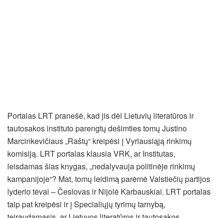
Portalas LRT pranešė, kad jis dėl Lietuvių literatūros ir
tautosakos instituto parengtų dešimties tomų Justino
Marcinkevičiaus „Raštų“ kreipėsi į Vyriausiąją rinkimų
komisiją. LRT portalas klausia VRK, ar Institutas,
leisdamas šias knygas, „nedalyvauja politinėje rinkimų
kampanijoje“? Mat, tomų leidimą parėmė Valstiečių partijos
lyderio tėvai – Česlovas ir Nijolė Karbauskiai. LRT portalas
taip pat kreipėsi ir į Specialiųjų tyrimų tarnybą,
teiraudamasis, ar Lietuvos literatūros ir tautosakos