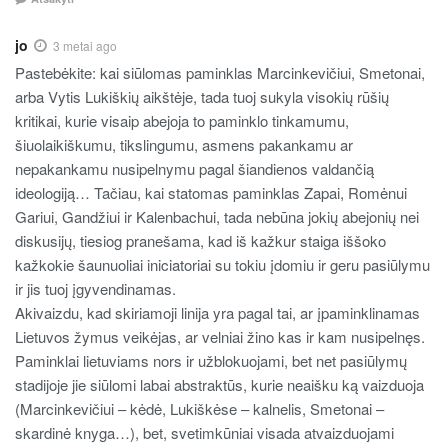
jo
3 metai ago
Pastebėkite: kai siūlomas paminklas Marcinkevičiui, Smetonai,
arba Vytis Lukiškių aikštėje, tada tuoj sukyla visokių rūšių
kritikai, kurie visaip abejoja to paminklo tinkamumu,
šiuolaikiškumu, tikslingumu, asmens pakankamu ar
nepakankamu nusipelnymu pagal šiandienos valdančią
ideologiją… Tačiau, kai statomas paminklas Zapai, Romėnui
Gariui, Gandžiui ir Kalenbachui, tada nebūna jokių abejonių nei
diskusijų, tiesiog pranešama, kad iš kažkur staiga iššoko
kažkokie šaunuoliai iniciatoriai su tokiu įdomiu ir geru pasiūlymu
ir jis tuoj įgyvendinamas.
Akivaizdu, kad skiriamoji linija yra pagal tai, ar įpaminklinamas
Lietuvos žymus veikėjas, ar velniai žino kas ir kam nusipelnęs.
Paminklai lietuviams nors ir užblokuojami, bet net pasiūlymų
stadijoje jie siūlomi labai abstraktūs, kurie neaišku ką vaizduoja
(Marcinkevičiui – kėdė, Lukiškėse – kalnelis, Smetonai –
skardinė knyga…), bet, svetimkūniai visada atvaizduojami