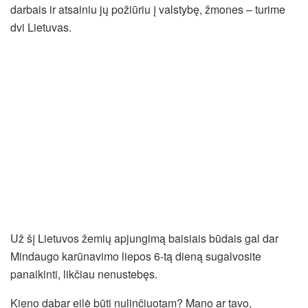
darbais ir atsainiu jų požiūriu į valstybę, žmones – turime
dvi Lietuvas.
Už šį Lietuvos žemių apjungimą baisiais būdais gal dar
Mindaugo karūnavimo liepos 6-tą dieną sugalvosite
panaikinti, likčiau nenustebęs.
Kieno dabar eilė būti nulinčiuotam? Mano ar tavo,