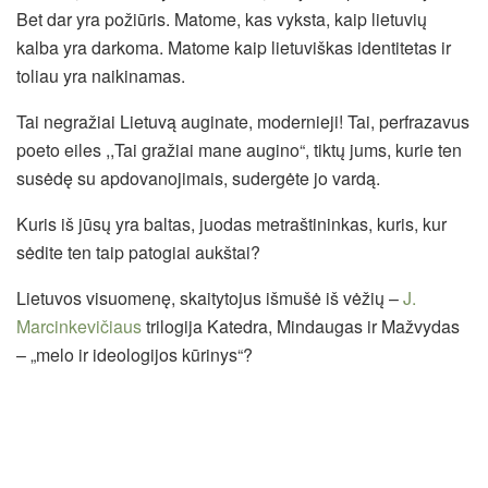
Bet dar yra požiūris. Matome, kas vyksta, kaip lietuvių
kalba yra darkoma. Matome kaip lietuviškas identitetas ir
toliau yra naikinamas.
Tai negražiai Lietuvą auginate, modernieji! Tai, perfrazavus
poeto eiles ,,Tai gražiai mane augino“, tiktų jums, kurie ten
susėdę su apdovanojimais, sudergėte jo vardą.
Kuris iš jūsų yra baltas, juodas metraštininkas, kuris, kur
sėdite ten taip patogiai aukštai?
Lietuvos visuomenę, skaitytojus išmušė iš vėžių –
J.
Marcinkevičiaus
trilogija Katedra, Mindaugas ir Mažvydas
– „melo ir ideologijos kūrinys“?