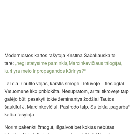
Moderniosios kartos rašytoja Kristina Sabaliauskaitė
tarė:
„negi statysime paminklą Marcinkevičiaus trilogijai,
kuri yra melo ir propagandos kūrinys?“
Tai čia ir nutilo vėjas, karštis smogė Lietuvoje – tiesiogiai.
Visuomenė liko priblokšta. Nesupratom, ar tai tikrovėje taip
galėjo būti pasakyti tokie žeminantys žodžiai Tautos
šaukliui J. Marcinkevičiui. Pasirodo taip. Su tokia „pagarba“
kalba rašytoja.
Norint pakenkti žmogui, išgalvoti bet kokias nebūtas