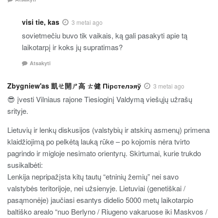
visi tie, kas
3 metai ago
sovietmečiu buvo tik vaikais, ką gali pasakyti apie tą
laikotarpį ir koks jų supratimas?
Atsakyti
Zbygniew'as 凱ㄝ開ㄕ高 ㄊ健 Пірстелэяў
3 metai ago
😎 įvesti Vilniaus rajone Tiesioginį Valdymą viešųjų užrašų
srityje.
Lietuvių ir lenkų diskusijos (valstybių ir atskirų asmenų) primena
klaidžiojimą po pelkėtą lauką rūke – po kojomis nėra tvirto
pagrindo ir migloje nesimato orientyrų. Skirtumai, kurie trukdo
susikalbėti:
Lenkija nepripažįsta kitų tautų “etninių žemių” nei savo
valstybės teritorijoje, nei užsienyje. Lietuviai (genetiškai /
pasąmonėje) jaučiasi esantys didelio 5000 metų laikotarpio
baltiško arealo “nuo Berlyno / Riugeno vakaruose iki Maskvos /