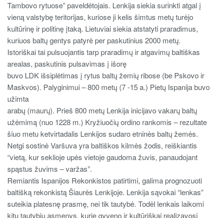
Tambovo rytuose” paveldėtojais. Lenkija siekia surinkti atgal į
vieną valstybę teritorijas, kuriose ji kelis šimtus metų turėjo
kultūrinę ir politinę įtaką. Lietuviai siekia atstatyti praradimus,
kuriuos baltų gentys patyrė per paskutinius 2000 metų.
Istoriškai tai pulsuojantis tarp praradimų ir atgavimų baltiškas
arealas, paskutinis pulsavimas į išorę
buvo LDK išsiplėtimas į rytus baltų žemių ribose (be Pskovo ir
Maskvos). Palyginimui – 800 metų (7 -15 a.) Pietų Ispanija buvo
užimta
arabų (maurų). Prieš 800 metų Lenkija inicijavo vakarų baltų
užėmimą (nuo 1228 m.) Kryžiuočių ordino rankomis – rezultate
šiuo metu ketvirtadalis Lenkijos sudaro etninės baltų žemės.
Netgi sostinė Varšuva yra baltiškos kilmės žodis, reiškiantis
“vietą, kur seklioje upės vietoje gaudoma žuvis, panaudojant
spąstus žuvims – varžas”.
Remiantis Ispanijos Rekonkistos patirtimi, galima prognozuoti
baltišką rekonkistą Šiaurės Lenkijoje. Lenkija sąvokai “lenkas”
suteikia platesnę prasmę, nei tik tautybė. Todėl lenkais laikomi
kitų tautybių asmenys, kurie gyveno ir kultūriškai realizavosi