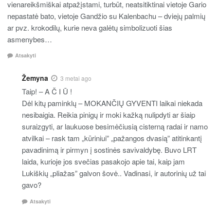
vienareikšmiškai atpažįstami, turbūt, neatsitiktinai vietoje Gario
nepastatė bato, vietoje Gandžio su Kalenbachu – dviejų palmių
ar pvz. krokodilų, kurie neva galėtų simbolizuoti šias
asmenybes…
Atsakyti
Žemyna
3 metai ago
Taip! – A Č I Ū !
Dėl kitų paminklų – MOKANČIŲ GYVENTI laikai niekada
nesibaigia. Reikia pinigų ir moki kažką nulipdyti ar šiaip
suraizgyti, ar laukuose besimėčiusią cisterną radai ir namo
atvilkai – rask tam „kūriniui” „pažangos dvasią” atitinkantį
pavadinimą ir pirmyn į sostinės savivaldybę. Buvo LRT
laida, kurioje jos svečias pasakojo apie tai, kaip jam
Lukiškių „pliažas” galvon šovė.. Vadinasi, ir autorinių už tai
gavo?
Atsakyti