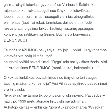
galima laikyti lietuvius, gyvenančius Vilniaus ir Šalčininkų
rajonuose, kur reikia saugoti nuo išnykimo lietuviškus
toponimus ir hidronimus, išsaugoti vietinius etnografinius
elementus (tautiniai rūbai, tarmiškos dainos ir t.t.) Todėl
nesusipratimu galima laikyti Tautinių mažumų apsaugos
konvencijos ratifikavimą Seime. Būtina šią konvenciją
DENONSUOTI.
Tautinės MAŽUMOS pavyzdys Latvijoje – lyviai. Jų gyvenamos
vietovės yra lyvių kilmės, todėl
saugomi lyviški pavadinimai. “Ryga” taip pat lyviškas žodis. Visi
kiti yra tautinės BENDRIJOS (rusai, lenkai, baltarusiai ir t.t.).
O kokius lenkiškus pavadinimus nuo išnykimo turi saugoti
tautinių mažumų konvencija? Visi Vilniaus apylinkių pavadinimai
yra lietuviški,
“lenkiškais” jie tampa tik po privalomo iškraipymo. Pavyzdys –
nauji, po 1939 metų atsiradę lietuviški pavadinimai :
Aukštojo kalnas – lenkiškai “gora Auksztocka” arba “Wysoka”.