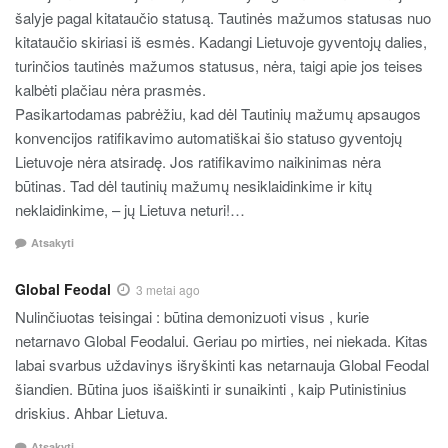
šalyje pagal kitataučio statusą. Tautinės mažumos statusas nuo
kitataučio skiriasi iš esmės. Kadangi Lietuvoje gyventojų dalies,
turinčios tautinės mažumos statusus, nėra, taigi apie jos teises
kalbėti plačiau nėra prasmės.
Pasikartodamas pabrėžiu, kad dėl Tautinių mažumų apsaugos
konvencijos ratifikavimo automatiškai šio statuso gyventojų
Lietuvoje nėra atsiradę. Jos ratifikavimo naikinimas nėra
būtinas. Tad dėl tautinių mažumų nesiklaidinkime ir kitų
neklaidinkime, – jų Lietuva neturi!…
Atsakyti
Global Feodal
3 metai ago
Nulinčiuotas teisingai : būtina demonizuoti visus , kurie
netarnavo Global Feodalui. Geriau po mirties, nei niekada. Kitas
labai svarbus uždavinys išryškinti kas netarnauja Global Feodal
šiandien. Būtina juos išaiškinti ir sunaikinti , kaip Putinistinius
driskius. Ahbar Lietuva.
Atsakyti