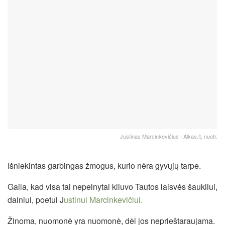
Justinas Marcinkevičius | Alkas.lt, nuotr.
Išniekintas garbingas žmogus, kurio nėra gyvųjų tarpe.
Gaila, kad visa tai nepelnytai kliuvo Tautos laisvės šaukliui,
dainiui, poetui J
ustinui Marcinkevičiui.
Žinoma, nuomonė yra nuomonė, dėl jos neprieštaraujama.