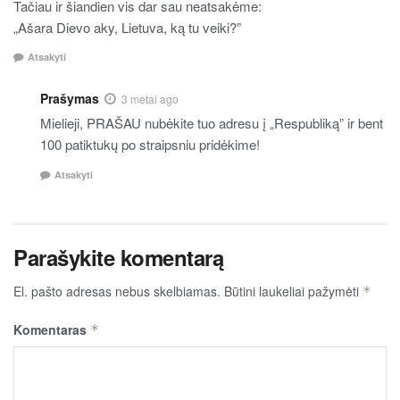
Tačiau ir šiandien vis dar sau neatsakėme:
„Ašara Dievo aky, Lietuva, ką tu veiki?”
Atsakyti
Prašymas
3 metai ago
Mielieji, PRAŠAU nubėkite tuo adresu į „Respubliką” ir bent
100 patiktukų po straipsniu pridėkime!
Atsakyti
Parašykite komentarą
El. pašto adresas nebus skelbiamas.
Būtini laukeliai pažymėti
*
Komentaras
*