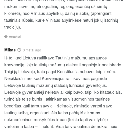
mokomi svetimų etnografinių regionų, esančių už šimtų
kilometrų nuo Vilniaus apylinkių, dainų ir šokių (aprengiant
tautiniais rūbais, kurie Vilniaus apylinkėse neturi jokių istorinių
tradicijų).
Atsakyti
Mikas
3 metai ago
Iš to, kad Lietuva ratifikavo Tautinių mažumų apsaugos
konvenciją, joje tautinių mažumų atsirasti negalėjo ir neatsirado.
Taigi jų Lietuvoje, kaip pagal Konstituciją nebuvo, taip ir nėra.
Nesiklaidinime, kad Konvencijos ratifikavimas pagimdė
Lietuvoje tautinių mažumų statusą turinčius gyventojus.
Lietuvoje gyvenantieji nelietuviai kaip buvo, taip liko kitataučiais,
turinčiais teisę burtis į atitinkamas visuomenines tautines
bendrijas, gali tarpusavyje – šeimoje, giminėje vartoti savo
tautinę kalbą, organizuoti šia kalba pačių išlaikomas
sekmadienines mokyklėles ir pan.(teisių tapti valstybėje
vartojama kalba – ji neturi). Visa tai yra galima demokratinėje