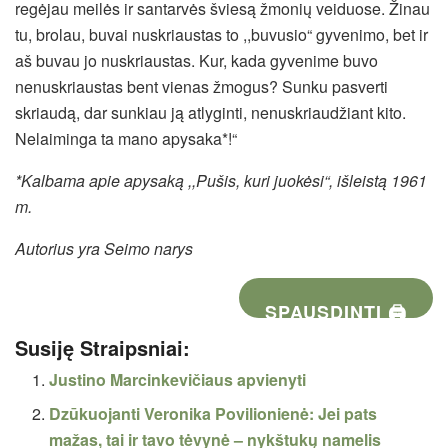
regėjau meilės ir santarvės šviesą žmonių veiduose. Žinau
tu, brolau, buvai nuskriaustas to ,,buvusio“ gyvenimo, bet ir
aš buvau jo nuskriaustas. Kur, kada gyvenime buvo
nenuskriaustas bent vienas žmogus? Sunku pasverti
skriaudą, dar sunkiau ją atlyginti, nenuskriaudžiant kito.
Nelaiminga ta mano apysaka*!“
*Kalbama apie apysaką ,,Pušis, kuri juokėsi“, išleistą 1961
m.
Autorius yra Seimo narys
SPAUSDINTI 🖨
Susiję Straipsniai:
Justino Marcinkevičiaus apvienyti
Dzūkuojanti Veronika Povilionienė: Jei pats
mažas, tai ir tavo tėvynė – nykštukų namelis