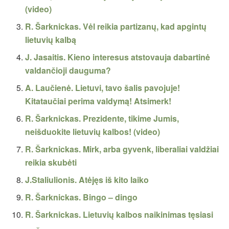
(video)
R. Šarknickas. Vėl reikia partizanų, kad apgintų
lietuvių kalbą
J. Jasaitis. Kieno interesus atstovauja dabartinė
valdančioji dauguma?
A. Laučienė. Lietuvi, tavo šalis pavojuje!
Kitataučiai perima valdymą! Atsimerk!
R. Šarknickas. Prezidente, tikime Jumis,
neišduokite lietuvių kalbos! (video)
R. Šarknickas. Mirk, arba gyvenk, liberaliai valdžiai
reikia skubėti
J.Staliulionis. Atėjęs iš kito laiko
R. Šarknickas. Bingo – dingo
R. Šarknickas. Lietuvių kalbos naikinimas tęsiasi