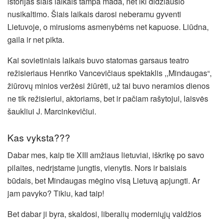
istorijas šiais laikais tampa mada, net iki didžiausio
nusikaltimo. Šiais laikais darosi neberamu gyventi
Lietuvoje, o mirusioms asmenybėms net kapuose. Liūdna,
gaila ir net pikta.
Kai sovietiniais laikais buvo statomas garsaus teatro
režisieriaus Henriko Vancevičiaus spektaklis ,,Mindaugas“,
žiūrovų minios veržėsi žiūrėti, už tai buvo neramios dienos
ne tik režisieriui, aktoriams, bet ir pačiam rašytojui, laisvės
šaukliui J. Marcinkevičiui.
Kas vyksta???
Dabar mes, kaip tie XIII amžiaus lietuviai, iškrikę po savo
pilaites, nedrįstame jungtis, vienytis. Nors ir baisiais
būdais, bet Mindaugas mėgino visą Lietuvą apjungti. Ar
jam pavyko? Tikiu, kad taip!
Bet dabar ji byra, skaldosi, liberalių moderniųjų valdžios