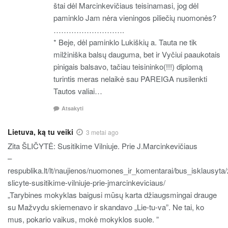
štai dėl Marcinkevičiaus teisinamasi, jog dėl
paminklo Jam nėra vieningos piliečių nuomonės?
……………………….
* Beje, dėl paminklo Lukiškių a. Tauta ne tik
milžiniška balsų dauguma, bet ir Vyčiui paaukotais
pinigais balsavo, tačiau teisininko(!!!) diplomą
turintis meras nelaikė sau PAREIGA nusilenkti
Tautos valiai…
Atsakyti
Lietuva, ką tu veiki
3 metai ago
Zita ŠLIČYTĖ: Susitikime Vilniuje. Prie J.Marcinkevičiaus
–
respublika.lt/lt/naujienos/nuomones_ir_komentarai/bus_isklausyta/z
slicyte-susitikime-vilniuje-prie-jmarcinkeviciaus/
„Tarybines mokyklas baigusi mūsų karta džiaugsmingai drauge
su Mažvydu skiemenavo ir skandavo „Lie-tu-va”. Ne tai, ko
mus, pokario vaikus, mokė mokyklos suole. ”