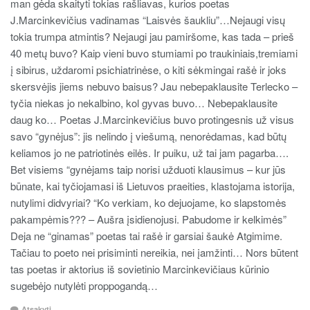
man gėda skaityti tokias rašliavas, kurios poetas
J.Marcinkevičius vadinamas “Laisvės šaukliu”…Nejaugi visų
tokia trumpa atmintis? Nejaugi jau pamiršome, kas tada – prieš
40 metų buvo? Kaip vieni buvo stumiami po traukiniais,tremiami
į sibirus, uždaromi psichiatrinėse, o kiti sėkmingai rašė ir joks
skersvėjis jiems nebuvo baisus? Jau nebepaklausite Terlecko –
tyčia niekas jo nekalbino, kol gyvas buvo… Nebepaklausite
daug ko… Poetas J.Marcinkevičius buvo protingesnis už visus
savo “gynėjus”: jis nelindo į viešumą, nenorėdamas, kad būtų
keliamos jo ne patriotinės eilės. Ir puiku, už tai jam pagarba….
Bet visiems “gynėjams taip norisi užduoti klausimus – kur jūs
būnate, kai tyčiojamasi iš Lietuvos praeities, klastojama istorija,
nutylimi didvyriai? “Ko verkiam, ko dejuojame, ko slapstomės
pakampėmis??? – Aušra įsidienojusi. Pabudome ir kelkimės”
Deja ne “ginamas” poetas tai rašė ir garsiai šaukė Atgimime.
Tačiau to poeto nei prisiminti nereikia, nei įamžinti… Nors būtent
tas poetas ir aktorius iš sovietinio Marcinkevičiaus kūrinio
sugebėjo nutylėti proppogandą…
Atsakyti