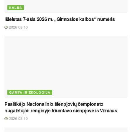
KALBA
Išleistas 7-asis 2026 m. „Gimtosios kalbos“ numeris
2026 08 10
GAMTA IR EKOLOGIJA
Paaiškėjo Nacionalinio šienpjovių čempionato
nugalėtojai: renginyje triumfavo šienpjovė iš Vilniaus
2026 08 10