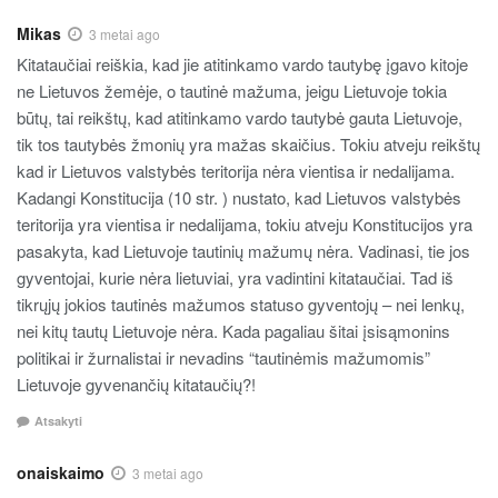
Mikas
3 metai ago
Kitataučiai reiškia, kad jie atitinkamo vardo tautybę įgavo kitoje
ne Lietuvos žemėje, o tautinė mažuma, jeigu Lietuvoje tokia
būtų, tai reikštų, kad atitinkamo vardo tautybė gauta Lietuvoje,
tik tos tautybės žmonių yra mažas skaičius. Tokiu atveju reikštų
kad ir Lietuvos valstybės teritorija nėra vientisa ir nedalijama.
Kadangi Konstitucija (10 str. ) nustato, kad Lietuvos valstybės
teritorija yra vientisa ir nedalijama, tokiu atveju Konstitucijos yra
pasakyta, kad Lietuvoje tautinių mažumų nėra. Vadinasi, tie jos
gyventojai, kurie nėra lietuviai, yra vadintini kitataučiai. Tad iš
tikrųjų jokios tautinės mažumos statuso gyventojų – nei lenkų,
nei kitų tautų Lietuvoje nėra. Kada pagaliau šitai įsisąmonins
politikai ir žurnalistai ir nevadins “tautinėmis mažumomis”
Lietuvoje gyvenančių kitataučių?!
Atsakyti
onaiskaimo
3 metai ago