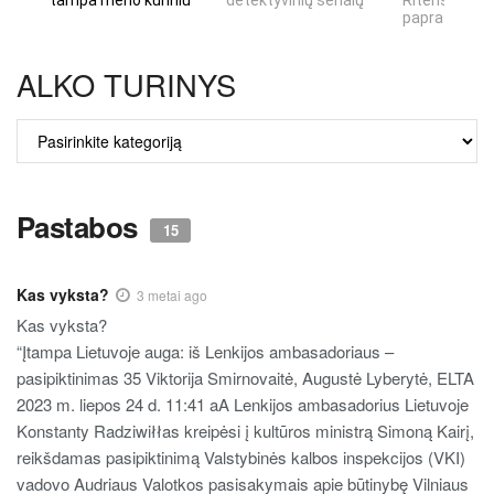
tampa meno kūriniu
detektyvinių serialų
Riteris" – kai
paprastumas
ALKO TURINYS
ALKO
TURINYS
Pastabos
15
Kas vyksta?
3 metai ago
Kas vyksta?
“Įtampa Lietuvoje auga: iš Lenkijos ambasadoriaus –
pasipiktinimas 35 Viktorija Smirnovaitė, Augustė Lyberytė, ELTA
2023 m. liepos 24 d. 11:41 aA Lenkijos ambasadorius Lietuvoje
Konstanty Radziwiłłas kreipėsi į kultūros ministrą Simoną Kairį,
reikšdamas pasipiktinimą Valstybinės kalbos inspekcijos (VKI)
vadovo Audriaus Valotkos pasisakymais apie būtinybę Vilniaus