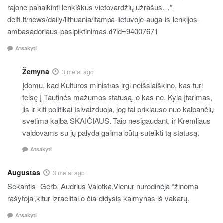
rajone panaikinti lenkiškus vietovardžių užrašus…”-
delfi.lt/news/daily/lithuania/itampa-lietuvoje-auga-is-lenkijos-
ambasadoriaus-pasipiktinimas.d?id=94007671
Atsakyti
Žemyna
3 metai ago
Įdomu, kad Kultūros ministras irgi neišsiaiškino, kas turi
teisę į Tautinės mažumos statusą, o kas ne. Kyla įtarimas,
jis ir kiti politikai įsivaizduoja, jog tai priklauso nuo kalbančių
svetima kalba SKAIČIAUS. Taip nesigaudant, ir Kremliaus
valdovams su jų palyda galima būtų suteikti tą statusą.
Atsakyti
Augustas
3 metai ago
Sekantis- Gerb. Audrius Valotka.Vienur nurodinėja “žinoma
rašytoja’,kitur-izraelitai,o čia-didysis kaimynas iš vakarų.
Atsakyti