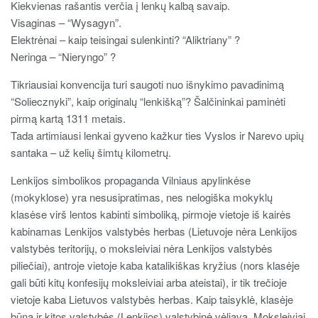
Kiekvienas rašantis verčia į lenkų kalbą savaip.
Visaginas – “Wysagyn”.
Elektrėnai – kaip teisingai sulenkinti? “Aliktriany” ?
Neringa – “Nieryngo” ?
Tikriausiai konvencija turi saugoti nuo išnykimo pavadinimą
“Soliecznyki”, kaip originalų “lenkišką”? Šalčininkai paminėti
pirmą kartą 1311 metais.
Tada artimiausi lenkai gyveno kažkur ties Vyslos ir Narevo upių
santaka – už kelių šimtų kilometrų.
Lenkijos simbolikos propaganda Vilniaus apylinkėse
(mokyklose) yra nesusipratimas, nes nelogiška mokyklų
klasėse virš lentos kabinti simboliką, pirmoje vietoje iš kairės
kabinamas Lenkijos valstybės herbas (Lietuvoje nėra Lenkijos
valstybės teritorijų, o moksleiviai nėra Lenkijos valstybės
piliečiai), antroje vietoje kaba katalikiškas kryžius (nors klasėje
gali būti kitų konfesijų moksleiviai arba ateistai), ir tik trečioje
vietoje kaba Lietuvos valstybės herbas. Kaip taisyklė, klasėje
būna ir kitos valstybės (Lenkijos) valstybinė vėliava. Moksleiviai