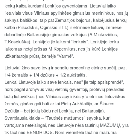
lenkų kalba kurdami Lenkijos gyventojams. Lietuviai laiko
lietuviais visus Vilniaus apylinkėse gimusius menininkus, nes jų
šaknys baltiškos, taip pat Žemaitijos bajorus, kalbėjusius lenkų
kalba (Pilsudskis, Oginskis ir t.t.) ir etninėse lietuvių žemėse
dabartinėje Baltarusijoje gimusius veikėjus (A.Mickevičius,
T.Kosciuška). Lenkijoje jie laikomi “lenkais”. Lenkijoje lenku
laikomas netgi prūsas M.Kopernikas, nes jis kūrė Lenkijos
užkariautoje prūsų žemėje “Varmė”.
Lietuviai žino savo tėvų ir senelių procentinę etninę sudėtį, pvz.
1/4 žemaitis + 1/4 dzūkas + 1/2 aukštaitis.
Lenkai Lietuvoje laiko save lenkais, nes” jie taip apsisprendė”,
nors pagal archyvus visų vietinių gyventojų protėvių pavardės
būtų lietuviškos (nes Vilniaus apylinkės yra etninės lietuviškos
žemės, ginčas gali būti ar tai Pietų Aukštaitija, ar Šiaurės
Dzūkija – bet jokių būdu nei Lenkija, nei Baltarusija).
Svarbiausia klaida – “Tautinės mažumos” sąvoka, kuri
vartojama neteisingai, nes Lietuvoje nėra tautinių MAŽUMŲ, yra
tik tautinės BENDRIJOS. Nors vienintele tautine mažuma