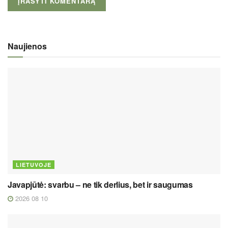
Naujienos
LIETUVOJE
Javapjūtė: svarbu – ne tik derlius, bet ir saugumas
2026 08 10