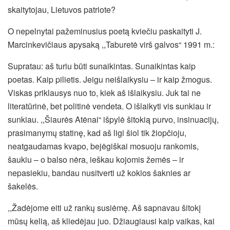
skaitytojau, Lietuvos patriote?
O nepelnytai pažeminusius poetą kviečiu paskaityti J.
Marcinkevičiaus apysaką ,,Taburetė virš galvos“ 1991 m.:
Supratau: aš turiu būti sunaikintas. Sunaikintas kaip
poetas. Kaip pilietis. Jeigu neišlaikysiu – ir kaip žmogus.
Viskas priklausys nuo to, kiek aš išlaikysiu. Juk tai ne
literatūrinė, bet politinė vendeta. O išlaikyti vis sunkiau ir
sunkiau. ,,Šiaurės Atėnai“ išpylė šitokią purvo, insinuacijų,
prasimanymų statinę, kad aš ligi šiol tik žiopčioju,
neatgaudamas kvapo, bejėgiškai mosuoju rankomis,
šaukiu – o balso nėra, ieškau kojomis žemės – ir
nepasiekiu, bandau nusitverti už kokios šaknies ar
šakelės.
,,Žadėjome eiti už rankų susiėmę. Aš sapnavau šitokį
mūsų kelią, aš kliedėjau juo. Džiaugiausi kaip vaikas, kai