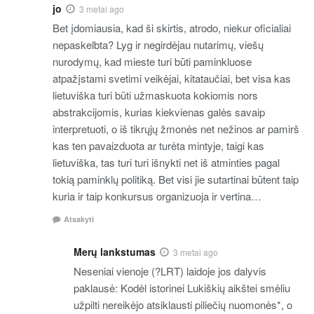
jo
3 metai ago
Bet įdomiausia, kad ši skirtis, atrodo, niekur oficialiai
nepaskelbta? Lyg ir negirdėjau nutarimų, viešų
nurodymų, kad mieste turi būti paminkluose
atpažįstami svetimi veikėjai, kitataučiai, bet visa kas
lietuviška turi būti užmaskuota kokiomis nors
abstrakcijomis, kurias kiekvienas galės savaip
interpretuoti, o iš tikrųjų žmonės net nežinos ar pamirš
kas ten pavaizduota ar turėta mintyje, taigi kas
lietuviška, tas turi turi išnykti net iš atminties pagal
tokią paminklų politiką. Bet visi jie sutartinai būtent taip
kuria ir taip konkursus organizuoja ir vertina…
Atsakyti
Merų lankstumas
3 metai ago
Neseniai vienoje (?LRT) laidoje jos dalyvis
paklausė: Kodėl istorinei Lukiškių aikštei smėliu
užpilti nereikėjo atsiklausti piliečių nuomonės*, o