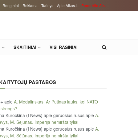
Renginiai
Reklama
Turinys
Apie Alkas.lt
Paremkite Alką
S
SKAITINIAI
VISI RAŠINIAI
KAITYTOJŲ PASTABOS
++
apie
A. Medalinskas. Ar Putinas lauks, kol NATO
sirengs?
na Kuročkina (I News) apie geruosius rusus
apie
A.
vys, M. Sėjūnas. Imperija nemiršta tyliai
na Kuročkina (I News) apie geruosius rusus
apie
A.
vys, M. Sėjūnas. Imperija nemiršta tyliai