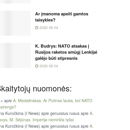
Ar įmanoma apeiti gamtos
taisykles?
2026 08 04
K. Budrys: NATO atsakas į
Rusijos raketos smūgį Lenkijai
galėjo būti stipresnis
2026 08 04
kaitytojų nuomonės:
++
apie
A. Medalinskas. Ar Putinas lauks, kol NATO
sirengs?
na Kuročkina (I News) apie geruosius rusus
apie
A.
vys, M. Sėjūnas. Imperija nemiršta tyliai
na Kuročkina (I News) apie geruosius rusus
apie
A.