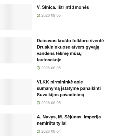
V. Sinica. Ištrinti žmonės
2026 08 05
Dainavos krašto folkloro šventė
Druskininkuose atvers gyvąją
vandens tėkmę mūsų
tautosakoje
2026 08 05
VLKK pirmininkė apie
sumanymą įstatyme panaikinti
Suvalkijos pavadinimą
2026 08 05
A. Navys, M. Sėjūnas. Imperija
nemiršta tyliai
2026 08 04