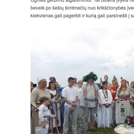
beveik po šešių šimtmečių nuo krikščionybės įve
kiekvienas gali pagerbti ir kurią gali parsinešti į