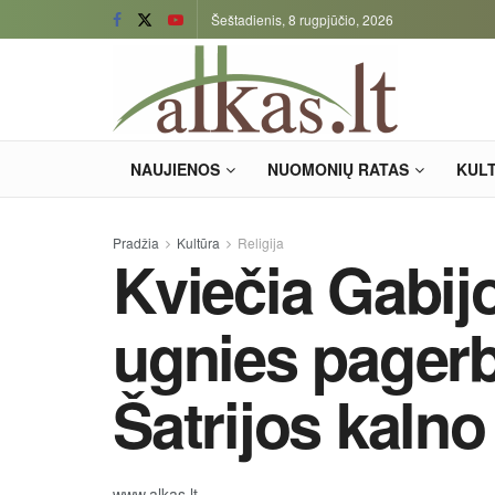
Šeštadienis, 8 rugpjūčio, 2026
NAUJIENOS
NUOMONIŲ RATAS
KUL
Pradžia
Kultūra
Religija
Kviečia Gabij
ugnies pagerb
Šatrijos kalno
www.alkas.lt