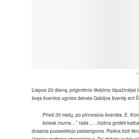
G
Liepos 20 dieną, prigimtinio tikėjimo išpažinėjai ir
švęs šventos ugnies deivės Gabijos šventę ant Ša
Prieš 30 metų, po pirmosios šventės, E. Kor
šviesk mums…‟ rašė „ …liūdna girdėti kalba
dvasios puoselėtojo pastangoms. Reikia būti tik
Ugnies gerbimo atgaivinimui. Tai didelis įvykis ne