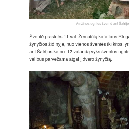
Amžinos ugnies šventė ant Šatrijo
Šventė prasidės 11 val. Žemaičių karaliaus Rin
žynyčios židinyje, nuo vienos šventės iki kitos,
ant Šatrijos kalno. 12 valandą vyks šventos ugni
vėl bus parvežama atgal į dvaro žynyčią.