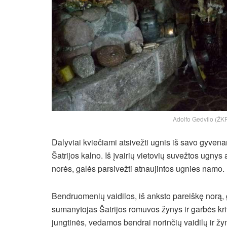
Adolfo Gedvilo (ŽKR
Dalyviai kviečiami atsivežti ugnis iš savo gyvena
Šatrijos kalno. Iš įvairių vietovių suvežtos ugny
norės, galės parsivežti atnaujintos ugnies namo.
Bendruomenių vaidilos, iš anksto pareiškę norą, 
sumanytojas Šatrijos romuvos žynys ir garbės kr
jungtinės, vedamos bendrai norinčių vaidilų ir žy