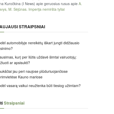
na Kuročkina (I News) apie geruosius rusus
apie
A.
vys, M. Sėjūnas. Imperija nemiršta tyliai
AUJAUSI STRAIPSNIAI
dėl automobilyje nereikėtų iškart jungti didžiausio
ėsinimo?
ausimas, kurį per liūtis uždavė šimtai vairuotojų:
žiuoti ar apsisukti?
ukščiai jau peri naujose plūduriuojančiose
rimvietėse Kauno mariose
dėl vasarą vaikui neužtenka būti tiesiog užimtam?
ti
Straipsniai