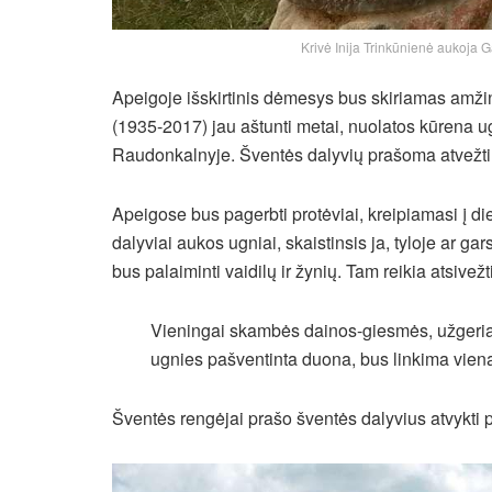
Krivė Inija Trinkūnienė aukoja G
Apeigoje išskirtinis dėmesys bus skiriamas amžin
(1935-2017) jau aštunti metai, nuolatos kūrena
Raudonkalnyje. Šventės dalyvių prašoma atvežti
Apeigose bus pagerbti protėviai, kreipiamasi į d
dalyviai aukos ugniai, skaistinsis ja, tyloje ar gar
bus palaiminti vaidilų ir žynių. Tam reikia atsivež
Vieningai skambės dainos-giesmės, užgeriant
ugnies pašventinta duona, bus linkima viena
Šventės rengėjai prašo šventės dalyvius atvykti pa