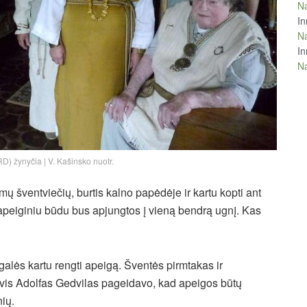
Na
In
Na
In
Na
D) žynyčia | V. Kašinsko nuotr.
mų šventviečių, burtis kalno papėdėje ir kartu kopti ant
s apeiginiu būdu bus apjungtos į vieną bendrą ugnį. Kas
galės kartu rengti apeigą. Šventės pirmtakas ir
ivis Adolfas Gedvilas pageidavo, kad apeigos būtų
nių.