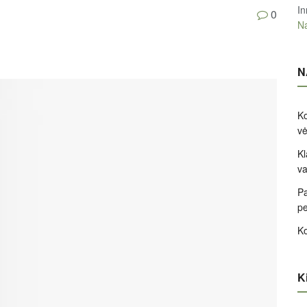
In
0
Na
N
Ko
v
Kl
va
Pa
pe
Ko
Ki