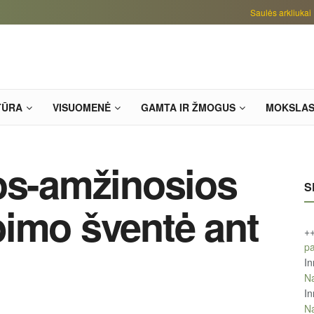
Saulės arkliukai
TŪRA
VISUOMENĖ
GAMTA IR ŽMOGUS
MOKSLA
os-amžinosios
S
imo šventė ant
+
pa
In
Na
In
Na