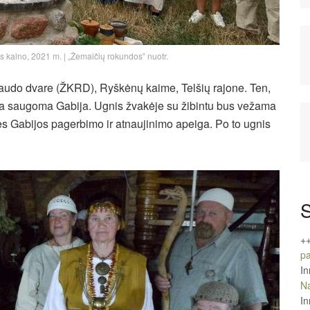
s kalno, 2021 m. | „Žemaičių rokundos‟ nuotr.
gaudo dvare (ŽKRD), Ryškėnų kaime, Telšių rajone. Ten,
 yra saugoma Gabija. Ugnis žvakėje su žibintu bus vežama
es Gabijos pagerbimo ir atnaujinimo apeiga. Po to ugnis
S
+
pa
In
Na
In