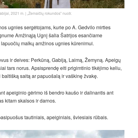
abijai, 2021 m. | „Žemaičių rokundos‟ nuotr.
os ugnies sergėtojams, kurie po A. Gedvilo mirties
 ugnume Amžinąją Ugnį šalia Šatrijos esančiame
 lapuočių malkų amžinos ugnies kūrenimui.
ievus ir deives: Perkūną, Gabiją, Laimą, Žemyną. Apeigų
siai tars norus. Apsisprendę eiti prigimtinio tikėjimo keliu,
ti baltišką saitą ar papuošalą ir vaškinę žvakę.
 apeiginio gėrimo iš bendro kaušo ir dalinantis ant
s kitam skalsos ir darnos.
sipuošus tautiniais, apeiginiais, šviesiais rūbais.