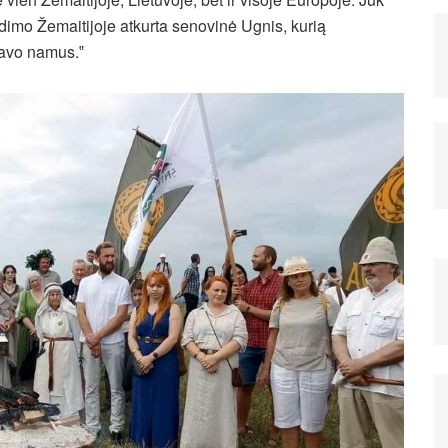
dimo Žemaitijoje atkurta senovinė Ugnis, kurią
 savo namus.‟