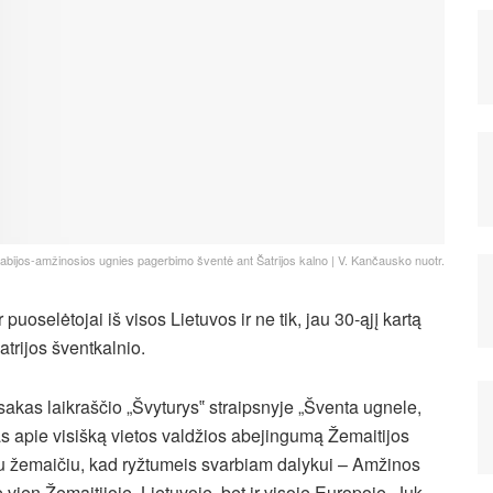
abijos-amžinosios ugnies pagerbimo šventė ant Šatrijos kalno | V. Kančausko nuotr.
 puoselėtojai iš visos Lietuvos ir ne tik, jau 30-ąjį kartą
trijos šventkalnio.
sakas laikraščio „Švyturys‟ straipsnyje „Šventa ugnele,
s apie visišką vietos valdžios abejingumą Žemaitijos
ru žemaičiu, kad ryžtumeis svarbiam dalykui – Amžinos
 vien Žemaitijoje, Lietuvoje, bet ir visoje Europoje. Juk