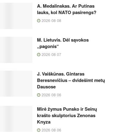
A. Medalinskas. Ar Putinas
lauks, kol NATO pasirengs?
2026 08 08
M. Lietuvis. Dėl sąvokos
„pagonis“
2026 08 07
J. Vaiškūnas. Gintaras
Beresnevičius – dvidešimt metų
Dausose
2026 08 06
Mirė žymus Punsko ir Seinų
krašto skulptorius Zenonas
Knyza
2026 08 06