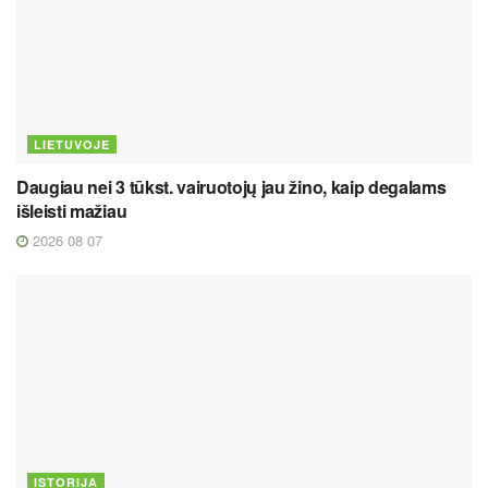
LIETUVOJE
Daugiau nei 3 tūkst. vairuotojų jau žino, kaip degalams
išleisti mažiau
2026 08 07
ISTORIJA