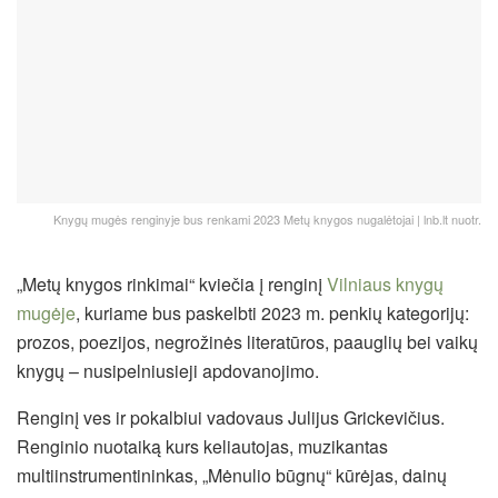
Knygų mugės renginyje bus renkami 2023 Metų knygos nugalėtojai | lnb.lt nuotr.
„Metų knygos rinkimai“ kviečia į renginį
Vilniaus knygų
mugėje
, kuriame bus paskelbti 2023 m. penkių kategorijų:
prozos, poezijos, negrožinės literatūros, paauglių bei vaikų
knygų – nusipelniusieji apdovanojimo.
Renginį ves ir pokalbiui vadovaus Julijus Grickevičius.
Renginio nuotaiką kurs keliautojas, muzikantas
multiinstrumentininkas, „Mėnulio būgnų“ kūrėjas, dainų