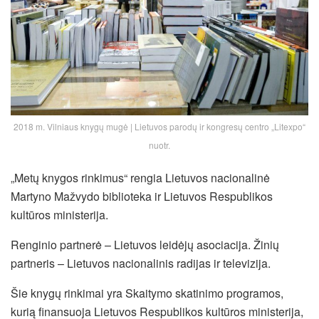
2018 m. Vilniaus knygų mugė | Lietuvos parodų ir kongresų centro „Litexpo“
nuotr.
„Metų knygos rinkimus“ rengia Lietuvos nacionalinė
Martyno Mažvydo biblioteka ir Lietuvos Respublikos
kultūros ministerija.
Renginio partnerė – Lietuvos leidėjų asociacija. Žinių
partneris – Lietuvos nacionalinis radijas ir televizija.
Šie knygų rinkimai yra Skaitymo skatinimo programos,
kurią finansuoja Lietuvos Respublikos kultūros ministerija,