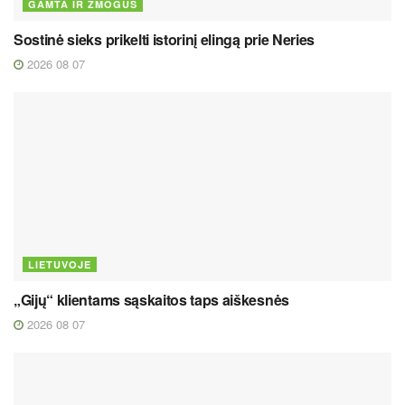
GAMTA IR ŽMOGUS
Sostinė sieks prikelti istorinį elingą prie Neries
2026 08 07
LIETUVOJE
„Gijų“ klientams sąskaitos taps aiškesnės
2026 08 07