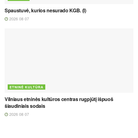
Spaustuvė, kurios nesurado KGB. (I)
2026 08 07
ETNINĖ KULTŪRA
Vilniaus etninės kultūros centras rugpjūtį išpuoš
šiaudiniais sodais
2026 08 07