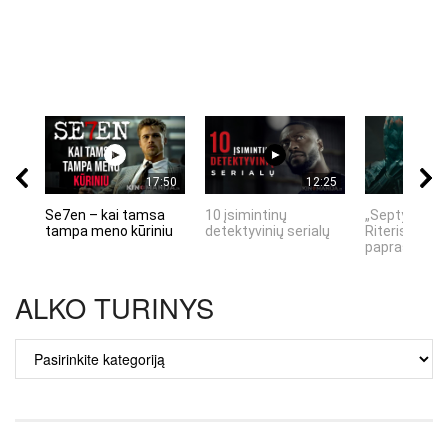
17:50
12:25
Se7en – kai tamsa
10 įsimintinų
„Septynių Ka
tampa meno kūriniu
detektyvinių serialų
Riteris" – kai
paprastumas
ALKO TURINYS
ALKO
TURINYS