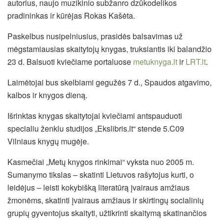
autorius, naujo muzikinio subžanro dzūkodelikos
pradininkas ir kūrėjas Rokas Kašėta.
Paskelbus nusipelniusius, prasidės balsavimas už
mėgstamiausias skaitytojų knygas, truksiantis iki balandžio
23 d. Balsuoti kviečiame portaluose
metuknyga.lt
ir
LRT.lt
.
Laimėtojai bus skelbiami gegužės 7 d., Spaudos atgavimo,
kalbos ir knygos dieną.
Išrinktas knygas skaitytojai kviečiami antspauduoti
specialiu ženklu studijos „Ekslibris.lt“ stende 5.C09
Vilniaus knygų mugėje.
Kasmečiai „Metų knygos rinkimai“ vyksta nuo 2005 m.
Sumanymo tikslas – skatinti Lietuvos rašytojus kurti, o
leidėjus – leisti kokybišką literatūrą įvairaus amžiaus
žmonėms, skatinti įvairaus amžiaus ir skirtingų socialinių
grupių gyventojus skaityti, užtikrinti skaitymą skatinančios