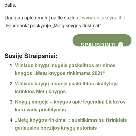
dalis.
Daugiau apie renginį galite sužinoti
www.metuknyga.lt
ir
„Facebook“ paskyroje „Metų knygos rinkimai“.
SPAUSDINTI 🖨
Susiję Straipsniai:
Vilniaus knygų mugėje paskelbtos atrinktos
knygos „Metų knygos rinkimams 2021“
Vilniaus knygų mugėje paskelbtos skaitytojų
išrinktos Metų knygos
Knygų mugėje – knygos apie legendinį Lietuvos
karo vadą pristatymas
„Metų knygos rinkimai“: susitikimas su išrinktais
geriausios poezijos knygų autoriais