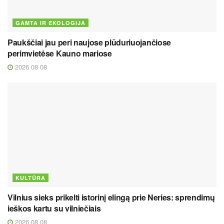
GAMTA IR EKOLOGIJA
Paukščiai jau peri naujose plūduriuojančiose
perimvietėse Kauno mariose
2026 08 08
KULTŪRA
Vilnius sieks prikelti istorinį elingą prie Neries: sprendimų
ieškos kartu su vilniečiais
2026 08 08