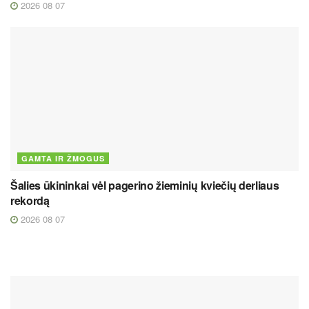
2026 08 07
GAMTA IR ŽMOGUS
Šalies ūkininkai vėl pagerino žieminių kviečių derliaus
rekordą
2026 08 07