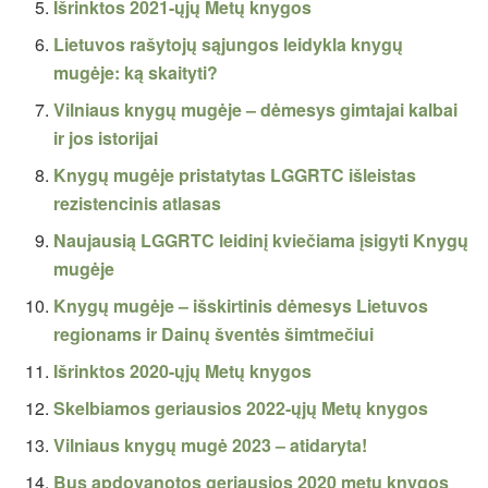
Išrinktos 2021-ųjų Metų knygos
Lietuvos rašytojų sąjungos leidykla knygų
mugėje: ką skaityti?
Vilniaus knygų mugėje – dėmesys gimtajai kalbai
ir jos istorijai
Knygų mugėje pristatytas LGGRTC išleistas
rezistencinis atlasas
Naujausią LGGRTC leidinį kviečiama įsigyti Knygų
mugėje
Knygų mugėje – išskirtinis dėmesys Lietuvos
regionams ir Dainų šventės šimtmečiui
Išrinktos 2020-ųjų Metų knygos
Skelbiamos geriausios 2022-ųjų Metų knygos
Vilniaus knygų mugė 2023 – atidaryta!
Bus apdovanotos geriausios 2020 metų knygos