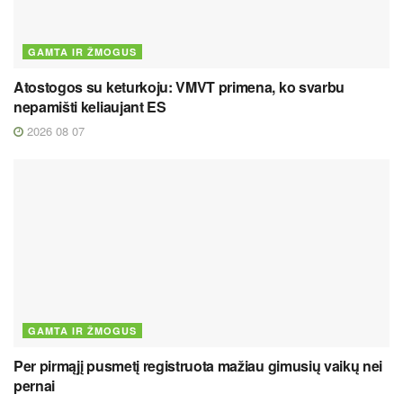
GAMTA IR ŽMOGUS
Atostogos su keturkoju: VMVT primena, ko svarbu
nepamišti keliaujant ES
2026 08 07
GAMTA IR ŽMOGUS
Per pirmąjį pusmetį registruota mažiau gimusių vaikų nei
pernai