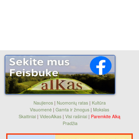
Naujienos
|
Nuomonių ratas
|
Kultūra
Visuomenė
|
Gamta ir žmogus
|
Mokslas
Skaitiniai
|
VideoAlkas
|
Visi rašiniai
|
Paremkite Alką
Pradžia