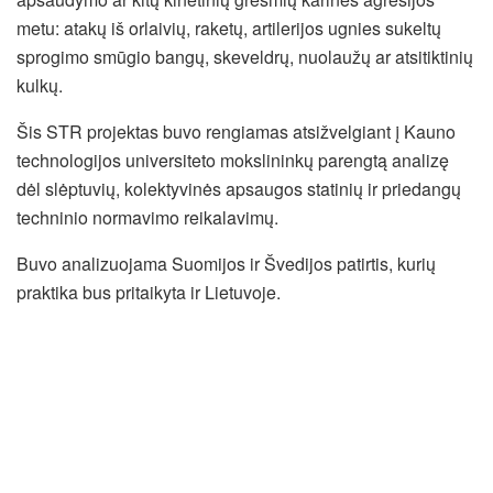
metu: atakų iš orlaivių, raketų, artilerijos ugnies sukeltų
sprogimo smūgio bangų, skeveldrų, nuolaužų ar atsitiktinių
kulkų.
Šis STR projektas buvo rengiamas atsižvelgiant į Kauno
technologijos universiteto mokslininkų parengtą analizę
dėl slėptuvių, kolektyvinės apsaugos statinių ir priedangų
techninio normavimo reikalavimų.
Buvo analizuojama Suomijos ir Švedijos patirtis, kurių
praktika bus pritaikyta ir Lietuvoje.