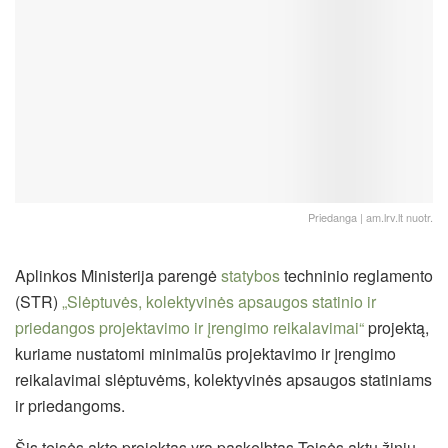
Priedanga | am.lrv.lt nuotr.
Aplinkos Ministerija parengė
statybos
techninio reglamento
(STR)
„Slėptuvės, kolektyvinės apsaugos statinio ir
priedangos projektavimo ir įrengimo reikalavimai“
projektą,
kuriame nustatomi minimalūs projektavimo ir įrengimo
reikalavimai slėptuvėms, kolektyvinės apsaugos statiniams
ir priedangoms.
Šis teisės akto projektas yra paskelbtas Teisės aktų žinių