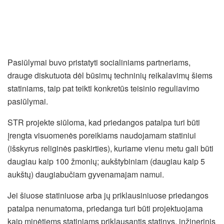
Pasiūlymai buvo pristatyti socialiniams partneriams,
drauge diskutuota dėl būsimų techninių reikalavimų šiems
statiniams, taip pat teikti konkretūs teisinio reguliavimo
pasiūlymai.
STR projekte siūloma, kad priedangos patalpa turi būti
įrengta visuomenės poreikiams naudojamam statiniui
(išskyrus religinės paskirties), kuriame vienu metu gali būti
daugiau kaip 100 žmonių; aukštybiniam (daugiau kaip 5
aukštų) daugiabučiam gyvenamajam namui.
Jei šiuose statiniuose arba jų priklausiniuose priedangos
patalpa nenumatoma, priedanga turi būti projektuojama
kaip minėtiems statiniams priklausantis statinys, inžinerinis