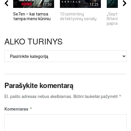
17:50
12:25
Se7en – kai tamsa
10 įsimintinų
„Septynių Ka
tampa meno kūriniu
detektyvinių serialų
Riteris" – kai
paprastumas
ALKO TURINYS
ALKO
TURINYS
Parašykite komentarą
El. pašto adresas nebus skelbiamas.
Būtini laukeliai pažymėti
*
Komentaras
*