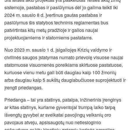
sistemoje, pastabas ir pasiūlymus dėl jo galima teikti iki
2024 m. sausio 8 d. Įvertinus gautas pastabas ir
pasiūlymus šis statybos
techninis reglamentas bus
patvirtintas kitų metų pradžioje ir galios naujai
projektuojamiems ir statomiems pastatams.
Nuo 2023 m. sausio 1 d. įsigaliojęs Krizių valdymo ir
civilinės saugos įstatymas numato prievolę visuose naujai
statomuose visuomenės poreikiams skirtuose pastatuose,
kuriuose vienu metu gali būti daugiau kaip 100 žmonių
arba daugiau kaip 5 aukštų daugiabučiuose suprojektuoti ir
įrengti priedangas.
Priedanga – tai yra statinys, patalpa, inžinerinis įrenginys
ar kitas statinys, kuriame gyventojai trumpą laiko tarpą
išvengtų gyvybei ar sveikatai pavojingų veiksnių oro
pavojaus atveju, apsisaugotų nuo netiesioginio
apšaudymo ar kitų kinetinių grėsmių karinės agresijos