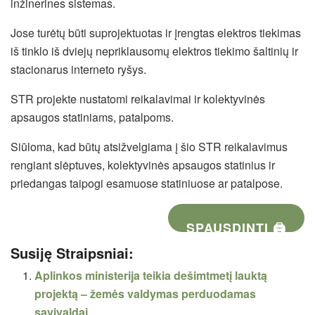
inžinerines sistemas.
Jose turėtų būti suprojektuotas ir įrengtas elektros tiekimas
iš tinklo iš dviejų nepriklausomų elektros tiekimo šaltinių ir
stacionarus interneto ryšys.
STR projekte nustatomi reikalavimai ir kolektyvinės
apsaugos statiniams, patalpoms.
Siūloma, kad būtų atsižvelgiama į šio STR reikalavimus
rengiant slėptuves, kolektyvinės apsaugos statinius ir
priedangas taipogi esamuose statiniuose ar patalpose.
SPAUSDINTI 🖨
Susiję Straipsniai:
Aplinkos ministerija teikia dešimtmetį lauktą
projektą – žemės valdymas perduodamas
savivaldai