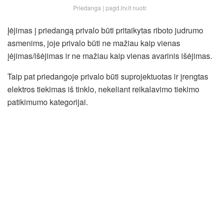
Priedanga | pagd.lrv.lt nuotr.
Įėjimas į priedangą privalo būti pritaikytas riboto judrumo
asmenims, joje privalo būti ne mažiau kaip vienas
įėjimas/išėjimas ir ne mažiau kaip vienas avarinis išėjimas.
Taip pat priedangoje privalo būti suprojektuotas ir įrengtas
elektros tiekimas iš tinklo, nekeliant reikalavimo tiekimo
patikimumo kategorijai.