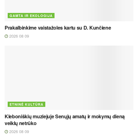
GAMTA IR EKOLOGIJA
Prakalbinkime vaistažoles kartu su D. Kunčiene
2026 08 09
ETNINĖ KULTŪRA
Kleboniškių muziejuje Senųjų amatų ir mokymų dieną
veiklų netrūko
2026 08 09