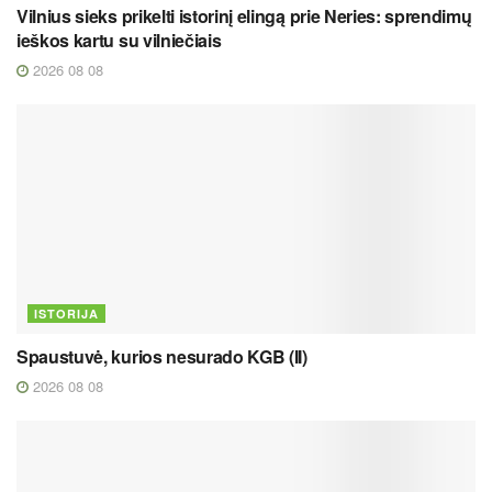
Vilnius sieks prikelti istorinį elingą prie Neries: sprendimų
ieškos kartu su vilniečiais
2026 08 08
ISTORIJA
Spaustuvė, kurios nesurado KGB (II)
2026 08 08