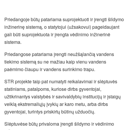
Priedangoje būtų patariama suprojektuoti ir įrengti šildymo
inžinerinę sistemą, o statytojui (užsakovui) pageidaujant
gali būti suprojektuota ir įrengta vėdinimo inžinerinė
sistema.
Priedangose patariama įrengti neužšąlančią vandens
tiekimo sistemą su ne mažiau kaip vienu vandens
paėmimo čiaupu ir vandens surinkimo trapu.
STR projekte taip pat numatyti reikalavimai ir slėptuvės
statiniams, patalpoms, kuriose dirbs gyventojai,
užtikrinantys valstybės ir savivaldybių institucijų ir įstaigų
veiklą ekstremaliųjų įvykių ar karo metu, arba dirbs
gyventojai, turintys priskirtų būtinų užduočių.
Slėptuvėse būtų privaloma įrengti šildymo ir vėdinimo