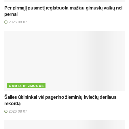
Per pirmąjį pusmetį registruota mažiau gimusių vaikų nei
pernai
2026 08 07
GAMTA IR ŽMOGUS
Šalies ūkininkai vėl pagerino žieminių kviečių derliaus
rekordą
2026 08 07