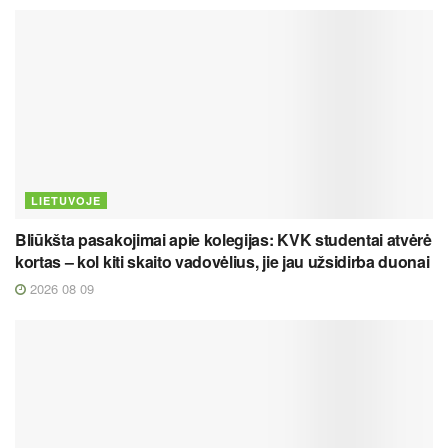
LIETUVOJE
Bliūkšta pasakojimai apie kolegijas: KVK studentai atvėrė
kortas – kol kiti skaito vadovėlius, jie jau užsidirba duonai
2026 08 09