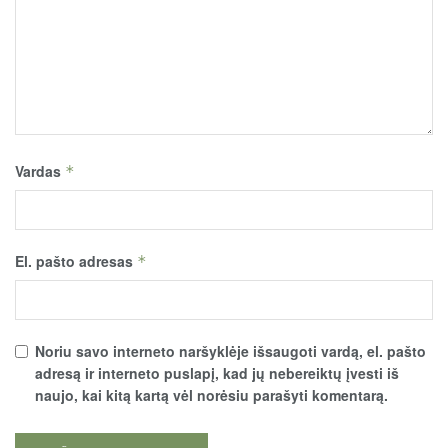
Vardas
*
El. pašto adresas
*
Noriu savo interneto naršyklėje išsaugoti vardą, el. pašto
adresą ir interneto puslapį, kad jų nebereiktų įvesti iš
naujo, kai kitą kartą vėl norėsiu parašyti komentarą.