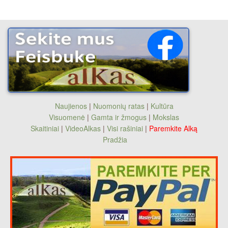
Naujienos
|
Nuomonių ratas
|
Kultūra
Visuomenė
|
Gamta ir žmogus
|
Mokslas
Skaitiniai
|
VideoAlkas
|
Visi rašiniai
|
Paremkite Alką
Pradžia