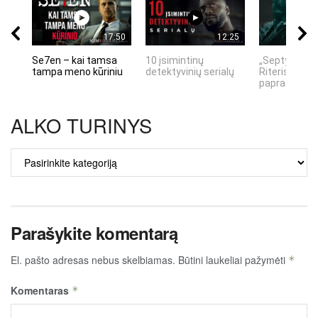
17:50
12:25
Se7en – kai tamsa
10 įsimintinų
„Septynių Ka
tampa meno kūriniu
detektyvinių serialų
Riteris" – kai
paprastumas
ALKO TURINYS
ALKO
TURINYS
Parašykite komentarą
El. pašto adresas nebus skelbiamas.
Būtini laukeliai pažymėti
*
Komentaras
*