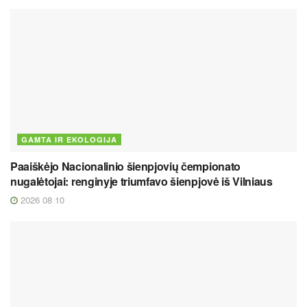
GAMTA IR EKOLOGIJA
Paaiškėjo Nacionalinio šienpjovių čempionato
nugalėtojai: renginyje triumfavo šienpjovė iš Vilniaus
2026 08 10