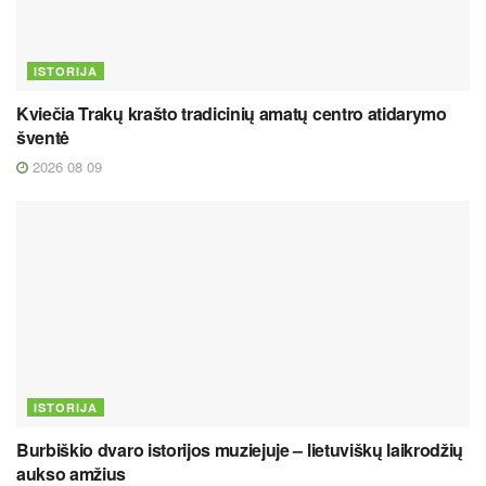
ISTORIJA
Kviečia Trakų krašto tradicinių amatų centro atidarymo
šventė
2026 08 09
ISTORIJA
Burbiškio dvaro istorijos muziejuje – lietuviškų laikrodžių
aukso amžius