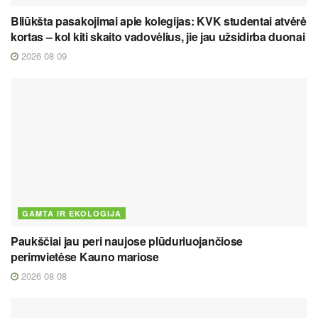
Bliūkšta pasakojimai apie kolegijas: KVK studentai atvėrė
kortas – kol kiti skaito vadovėlius, jie jau užsidirba duonai
2026 08 09
GAMTA IR EKOLOGIJA
Paukščiai jau peri naujose plūduriuojančiose
perimvietėse Kauno mariose
2026 08 08