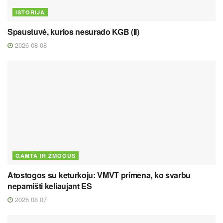
ISTORIJA
Spaustuvė, kurios nesurado KGB (II)
2026 08 08
GAMTA IR ŽMOGUS
Atostogos su keturkoju: VMVT primena, ko svarbu
nepamišti keliaujant ES
2026 08 07