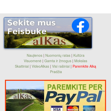
Naujienos
|
Nuomonių ratas
|
Kultūra
Visuomenė
|
Gamta ir žmogus
|
Mokslas
Skaitiniai
|
VideoAlkas
|
Visi rašiniai
|
Paremkite Alką
Pradžia