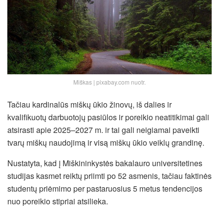
Miškas | pixabay.com nuotr.
Tačiau kardinalūs miškų ūkio žinovų, iš dalies ir
kvalifikuotų darbuotojų pasiūlos ir poreikio neatitikimai gali
atsirasti apie 2025–2027 m.
ir tai gali neigiamai paveikti
tvarų miškų naudojimą ir visą miškų ūkio veiklų grandinę.
Nustatyta, kad į Miškininkystės bakalauro universitetines
studijas kasmet reiktų priimti po 52 asmenis, tačiau faktinės
studentų priėmimo per pastaruosius 5 metus tendencijos
nuo poreikio stipriai atsilieka.