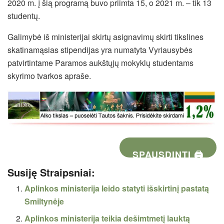
2020 m. į šią programą buvo priimta 15, o 2021 m. – tik 13
studentų.
Galimybė
iš ministerijai skirtų
asignavimų skirti tikslines
skatinamąsias stipendijas yra numatyta Vyriausybės
patvirtintame Paramos aukštųjų mokyklų studentams
skyrimo tvarkos apraše.
SPAUSDINTI 🖨
Susiję Straipsniai:
Aplinkos ministerija leido statyti išskirtinį pastatą
Smiltynėje
Aplinkos ministerija teikia dešimtmetį lauktą