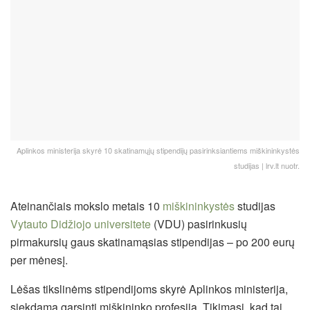
Aplinkos ministerija skyrė 10 skatinamųjų stipendijų pasirinksiantiems miškininkystės
studijas | lrv.lt nuotr.
Ateinančiais mokslo metais 10
miškininkystės
studijas
Vytauto Didžiojo universitete
(VDU) pasirinkusių
pirmakursių gaus skatinamąsias stipendijas – po 200 eurų
per mėnesį.
Lėšas tikslinėms stipendijoms skyrė Aplinkos ministerija,
siekdama garsinti miškininko profesiją. Tikimasi, kad tai