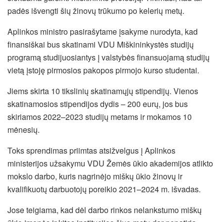
padės išvengti šių žinovų trūkumo po kelerių metų.
Aplinkos ministro pasirašytame įsakyme nurodyta, kad
finansiškai bus skatinami
VDU
Miškininkystės studijų
programą studijuosiantys į valstybės finansuojamą studijų
vietą įstoję pirmosios pakopos pirmojo kurso studentai.
Jiems skirta 10 tikslinių skatinamųjų stipendijų. Vienos
skatinamosios stipendijos dydis – 200 eurų, jos bus
skiriamos 2022–2023 studijų metams ir mokamos 10
mėnesių.
Toks sprendimas priimtas atsižvelgus į
Aplinkos
ministerijos užsakymu
VDU Žemės ūkio akademijos atlikto
mokslo darbo, kuris nagrinėjo miškų ūkio žinovų ir
kvalifikuotų darbuotojų poreikio 2021–2024 m. išvadas.
Jose teigiama, kad dėl darbo rinkos nelankstumo miškų