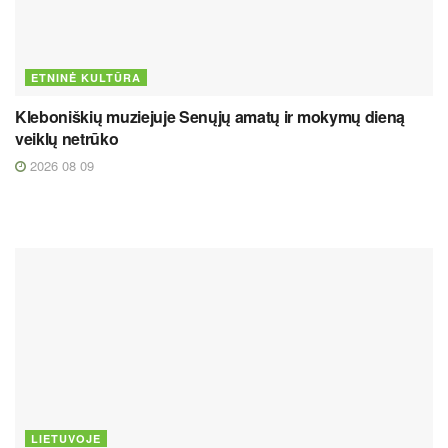
ETNINĖ KULTŪRA
Kleboniškių muziejuje Senųjų amatų ir mokymų dieną
veiklų netrūko
2026 08 09
LIETUVOJE