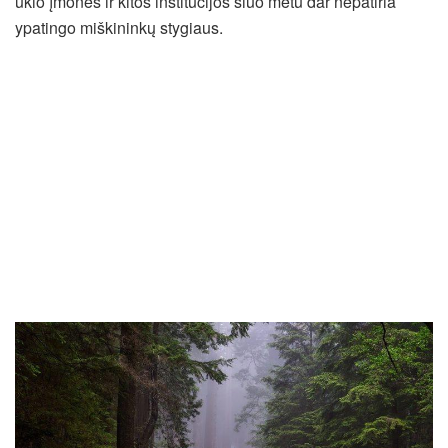
ūkio įmonės ir kitos institucijos šiuo metu dar nepatiria
ypatingo miškininkų stygiaus.