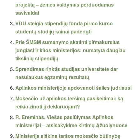
projektą – žemės valdymas perduodamas
savivaldai
VDU steigia stipendijų fondą pirmo kurso
studentų studijų kainai padengti
Prie ŠMSM sumanymo skatinti pirmakursius
jungiasi ir kitos ministerijos: numatyta daugiau
tikslinių stipendijų
Sprendimas rinktis studijas universitete dar
nesulaukus egzaminų rezultatų
Aplinkos ministerijoje apdovanoti šalies judriausi
Mokesčio už aplinkos teršimą pasikeitimai: ką
reikia žinoti jį deklaruojant?
R. Ereminas. Viešas pasiūlymas Aplinkos
ministerijai – atsisakykime kirtimų Ąžuolynuose
Ministerija aiškina taršos mokesčio būtinybę