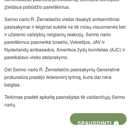
įžeidaus pobūdžio pareiškimus.
Seimo nario R. Žemaitaičio viešai išsakyti antisemitiniai
pasisakymai ir teiginiai sukėlė ne tik mūsų visuomenės bet
ir užsienio valstybių neigiamų reakcijų. Seimo nario
pareiškimus pasmerkė Izraelio, Vokietijos, JAV ir
Nyderlandų ambasados, Amerikos žydų komitetas (AJC) ir
pareikalavo viešo atsiprašymo.
Dėl Seimo nario R. Žemaitaičio pasisakymų Generalinė
prokuratūra pradėjo ikiteisminį tyrimą, kuris dar nėra
baigtas.
Teikimas pradėti apkaltą pasirašytas tik valdančiųjų Seimo
narių.
SPAUSDINTI 🖨