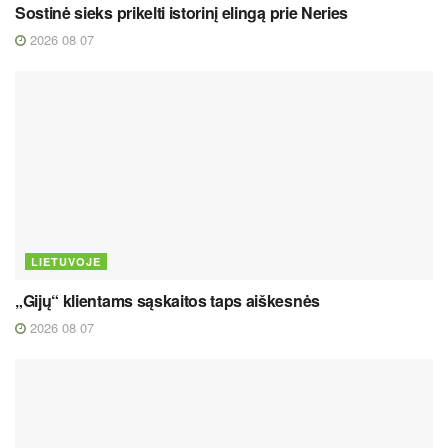
Sostinė sieks prikelti istorinį elingą prie Neries
2026 08 07
LIETUVOJE
„Gijų“ klientams sąskaitos taps aiškesnės
2026 08 07