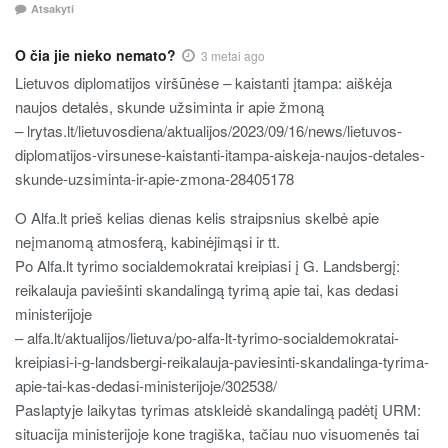
Atsakyti
O čia jie nieko nemato?
3 metai ago
Lietuvos diplomatijos viršūnėse – kaistanti įtampa: aiškėja
naujos detalės, skunde užsiminta ir apie žmoną
– lrytas.lt/lietuvosdiena/aktualijos/2023/09/16/news/lietuvos-
diplomatijos-virsunese-kaistanti-itampa-aiskeja-naujos-detales-
skunde-uzsiminta-ir-apie-zmona-28405178
O Alfa.lt prieš kelias dienas kelis straipsnius skelbė apie
neįmanomą atmosferą, kabinėjimąsi ir tt.
Po Alfa.lt tyrimo socialdemokratai kreipiasi į G. Landsbergį:
reikalauja paviešinti skandalingą tyrimą apie tai, kas dedasi
ministerijoje
– alfa.lt/aktualijos/lietuva/po-alfa-lt-tyrimo-socialdemokratai-
kreipiasi-i-g-landsbergi-reikalauja-paviesinti-skandalinga-tyrima-
apie-tai-kas-dedasi-ministerijoje/302538/
Paslaptyje laikytas tyrimas atskleidė skandalingą padėtį URM:
situacija ministerijoje kone tragiška, tačiau nuo visuomenės tai