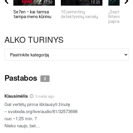
17:50
12:25
Se7en – kai tamsa
10 įsimintinų
„Septynių Ka
tampa meno kūriniu
detektyvinių serialų
Riteris" – kai
paprastumas
ALKO TURINYS
ALKO
TURINYS
Pastabos
2
Klausimėlis
3 metai ago
Gal vertėtų pirma išklausyti žinutę
– svoboda.org/live/audio/81/32573698
nuo ~1:25 min. ?
Nieko naujo, bet…