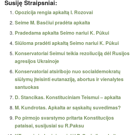
Susiję Straipsniai:
Opozicija rengia apkaltą I. Rozovai
Seime M. Basčiui pradėta apkalta
Pradedama apkalta Seimo nariui K. Pūkui
Siūloma pradėti apkaltą Seimo nariui K. Pūkui
Konservatoriai Seimui teikia rezoliuciją dėl Rusijos
agresijos Ukrainoje
Konservatoriai atsiribojo nuo socialdemokratų
siūlymų įteisinti eutanaziją, abortus ir vienalytes
santuokas
D. Stancikas. Konstituciniam Teismui – apkalta
M. Kundrotas. Apkalta ar sąskaitų suvedimas?
Po pirmojo svarstymo pritarta Konstitucijos
pataisai, susijusiai su R.Paksu