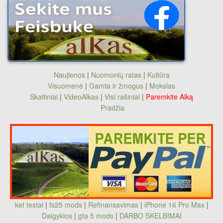
Naujienos
|
Nuomonių ratas
|
Kultūra
Visuomenė
|
Gamta ir žmogus
|
Mokslas
Skaitiniai
|
VideoAlkas
|
Visi rašiniai
|
Paremkite Alką
Pradžia
ket testai
|
fs25 mods
|
Refinansavimas
|
iPhone 16 Pro Max
|
Daigyklos
|
gta 5 mods
|
DARBO SKELBIMAI