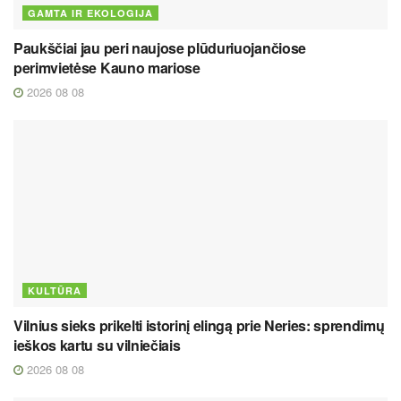
GAMTA IR EKOLOGIJA
Paukščiai jau peri naujose plūduriuojančiose
perimvietėse Kauno mariose
2026 08 08
KULTŪRA
Vilnius sieks prikelti istorinį elingą prie Neries: sprendimų
ieškos kartu su vilniečiais
2026 08 08