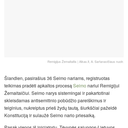
Remigijus Žemaitaitis | Alkas.lt, A. Sartanavičiaus nuotr.
Šiandien, pasirašius 36 Seimo nariams, registruotas
teikimas pradėti apkaltos procesą
Seimo
nariui Remigijui
Žemaitaičiui. Seimo narys sistemingai ir pakartotinai
skleisdamas antisemitinio pobūdžio pareiškimus ir
teiginius, nukreiptus prieš žydų tautą, šiurkščiai pažeidė
Konstituciją ir sulaužė Seimo nario priesaiką.
Pasak vienos iš iniciatorių, Tėvynės sąjungos-Lietuvos