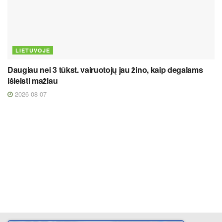
LIETUVOJE
Daugiau nei 3 tūkst. vairuotojų jau žino, kaip degalams
išleisti mažiau
2026 08 07