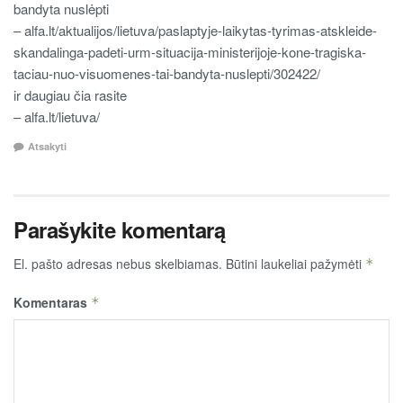
bandyta nuslėpti
– alfa.lt/aktualijos/lietuva/paslaptyje-laikytas-tyrimas-atskleide-
skandalinga-padeti-urm-situacija-ministerijoje-kone-tragiska-
taciau-nuo-visuomenes-tai-bandyta-nuslepti/302422/
ir daugiau čia rasite
– alfa.lt/lietuva/
Atsakyti
Parašykite komentarą
El. pašto adresas nebus skelbiamas.
Būtini laukeliai pažymėti
*
Komentaras
*