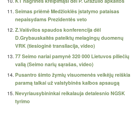
KT nagrinės kreipimąsi dėl P. Gražulio apkaltos
Seimas priėmė Medžioklės įstatymo pataisas
nepaisydams Prezidentės veto
Z.Vaišvilos spaudos konferencija dėl
D.Grybauskaitės pateiktų melagingų duomenų
VRK (tiesioginė transliacija, video)
77 Seimo nariai pamynė 320 000 Lietuvos piliečių
valią (Seimo narių sąrašas, video)
Pusantro šimto žymių visuomenės veikėjų reiškia
paramą talkai už valstybinės kalbos apsaugą
Nevyriausybininkai reikalauja detalesnio NGSK
tyrimo