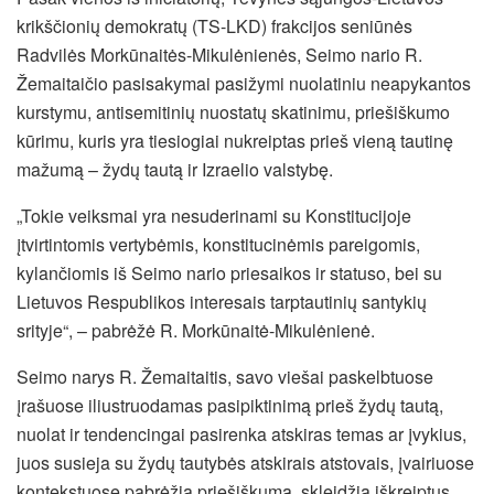
krikščionių demokratų (TS-LKD) frakcijos seniūnės
Radvilės Morkūnaitės-Mikulėnienės, Seimo nario R.
Žemaitaičio pasisakymai pasižymi nuolatiniu neapykantos
kurstymu, antisemitinių nuostatų skatinimu, priešiškumo
kūrimu, kuris yra tiesiogiai nukreiptas prieš vieną tautinę
mažumą – žydų tautą ir Izraelio valstybę.
„Tokie veiksmai yra nesuderinami su Konstitucijoje
įtvirtintomis vertybėmis, konstitucinėmis pareigomis,
kylančiomis iš Seimo nario priesaikos ir statuso, bei su
Lietuvos Respublikos interesais tarptautinių santykių
srityje“, – pabrėžė R. Morkūnaitė-Mikulėnienė.
Seimo narys R. Žemaitaitis, savo viešai paskelbtuose
įrašuose iliustruodamas pasipiktinimą prieš žydų tautą,
nuolat ir tendencingai pasirenka atskiras temas ar įvykius,
juos susieja su žydų tautybės atskirais atstovais, įvairiuose
kontekstuose pabrėžia priešiškumą, skleidžia iškreiptus