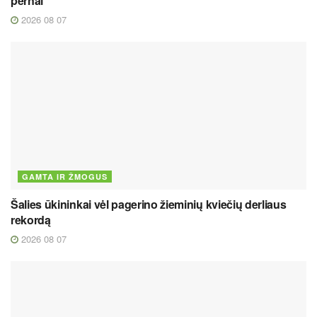
pernai
2026 08 07
GAMTA IR ŽMOGUS
Šalies ūkininkai vėl pagerino žieminių kviečių derliaus
rekordą
2026 08 07