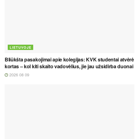
LIETUVOJE
Bliūkšta pasakojimai apie kolegijas: KVK studentai atvėrė
kortas – kol kiti skaito vadovėlius, jie jau užsidirba duonai
2026 08 09