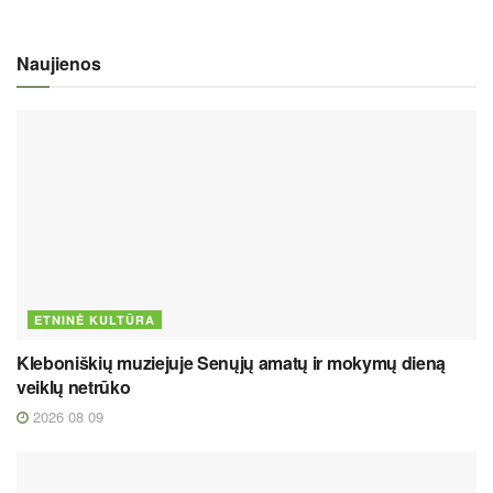
Naujienos
ETNINĖ KULTŪRA
Kleboniškių muziejuje Senųjų amatų ir mokymų dieną
veiklų netrūko
2026 08 09