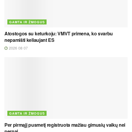
GAMTA IR ŽMOGUS
Atostogos su keturkoju: VMVT primena, ko svarbu
nepamišti keliaujant ES
2026 08 07
GAMTA IR ŽMOGUS
Per pirmąjį pusmetį registruota mažiau gimusių vaikų nei
pernai