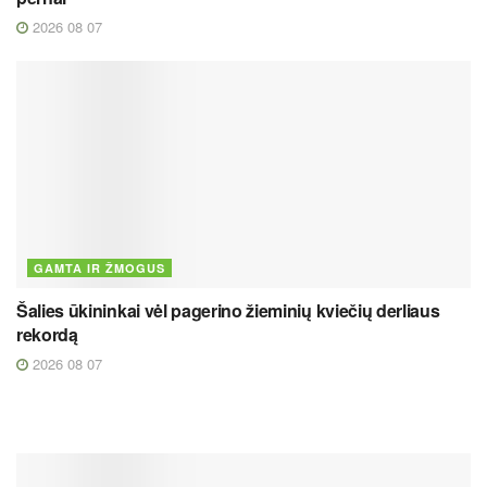
2026 08 07
GAMTA IR ŽMOGUS
Šalies ūkininkai vėl pagerino žieminių kviečių derliaus
rekordą
2026 08 07