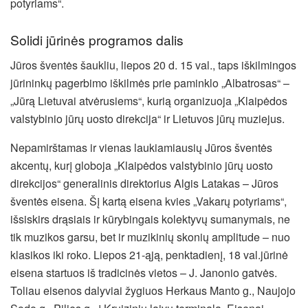
potyriams“.
Solidi jūrinės programos dalis
Jūros šventės šaukliu, liepos 20 d. 15 val., taps iškilmingos
jūrininkų pagerbimo iškilmės prie paminklo „Albatrosas“ –
„Jūrą Lietuvai atvėrusiems“, kurią organizuoja „Klaipėdos
valstybinio jūrų uosto direkcija“ ir Lietuvos jūrų muziejus.
Nepamirštamas ir vienas laukiamiausių Jūros šventės
akcentų, kurį globoja „Klaipėdos valstybinio jūrų uosto
direkcijos“ generalinis direktorius Algis Latakas – Jūros
šventės eisena. Šį kartą eisena kvies „Vakarų potyriams“,
išsiskirs drąsiais ir kūrybingais kolektyvų sumanymais, ne
tik muzikos garsu, bet ir muzikinių skonių amplitude – nuo
klasikos iki roko. Liepos 21-ąją, penktadienį, 18 val.jūrinė
eisena startuos iš tradicinės vietos – J. Janonio gatvės.
Toliau eisenos dalyviai žygiuos Herkaus Manto g., Naujojo