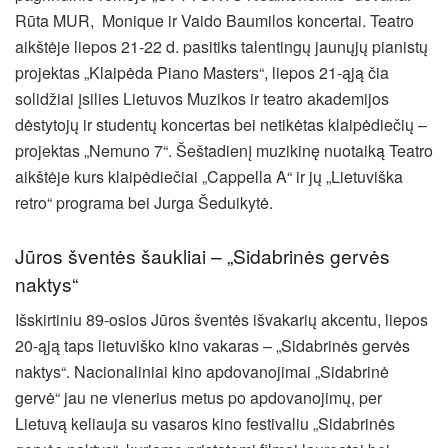
Rūta MUR, Monique ir Vaido Baumilos koncertai. Teatro
aikštėje liepos 21-22 d. pasitiks talentingų jaunųjų pianistų
projektas „Klaipėda Piano Masters“, liepos 21-ąją čia
solidžiai įsilies Lietuvos Muzikos ir teatro akademijos
dėstytojų ir studentų koncertas bei netikėtas klaipėdiečių –
projektas „Nemuno 7“. Šeštadienį muzikinę nuotaiką Teatro
aikštėje kurs klaipėdiečiai „Cappella A“ ir jų „Lietuviška
retro“ programa bei Jurga Šeduikytė.
Jūros šventės šaukliai – „Sidabrinės gervės
naktys“
Išskirtiniu 89-osios Jūros šventės išvakarių akcentu, liepos
20-ąją taps lietuviško kino vakaras – „Sidabrinės gervės
naktys“. Nacionaliniai kino apdovanojimai „Sidabrinė
gervė“ jau ne vienerius metus po apdovanojimų, per
Lietuvą keliauja su vasaros kino festivaliu „Sidabrinės