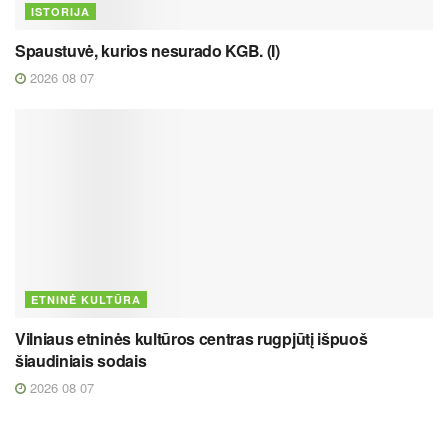
ISTORIJA
Spaustuvė, kurios nesurado KGB. (I)
2026 08 07
ETNINĖ KULTŪRA
Vilniaus etninės kultūros centras rugpjūtį išpuoš
šiaudiniais sodais
2026 08 07