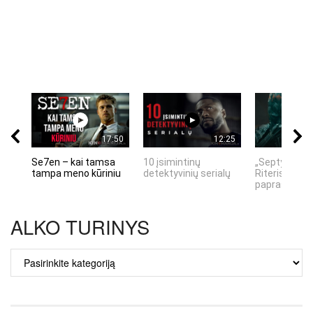
17:50
12:25
Se7en – kai tamsa
10 įsimintinų
„Septynių Ka
tampa meno kūriniu
detektyvinių serialų
Riteris" – kai
paprastumas
ALKO TURINYS
ALKO
TURINYS