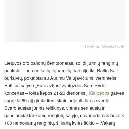
Švytėjimas | klaipeda.lt nuotr.
Lietuvos oro balionų čempionatas, solidi jūrinių renginių
puokštė – nuo unikalių ilgaamžių tradicijų iki „Baltic Sail“
burlaivių, pokalbiai su Aurimu Valujavičiumi, vienintelis
Baltijos šalyse „Eurovizijos“ žvaigždės Sam Ryder
koncertas – tokia liepos 21-23 dienomis į
Klaipėdos
gatves
sugrįžta 89-ąjį gimtadienį skaičiuojanti Jūros šventė.
Svarbiausias jūrinis reiškinys, vienas seniausių ir
gausiausiai lankomų renginių šalyje, dovanodamas beveik
100 nemokamų renginių, šį kartą kvies šūkiu – „Vakarų