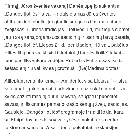
Pirmąjį Jūros šventės vakarą į Danės upę įplaukiantys
„Dangės flotilės“ laivai – neatsiejamas Jūros šventės
atributas ir simbolis, jungiantis senąsias ir šiandienines
žvejiškas ir jūrines tradicijas. Lietuvos jūrų muziejus šiemet
jau 12-tą kartą organizuos tradicinių ir istorinių laivų paradą
„Dangės flotilė“. Liepos 21 d., penktadienį, 19 val., pakėlus
Pilies tiltą bus sutikti visi istoriniai „Dangės flotilė“ laivai –
juos pasitiks vakaro vedėjas Robertas Petrauskas, kuris
šeštadienį 18 val. kvies į protmūšį „(Ne)Medinis protas“.
Atliepiant renginio temą – „Ant denio, visa Lietuva!“ – laivų
kapitonai, įgulos nariai, buriavimo entuziastai šiemet ir vėl
kvies pažinti medinį burinį laivyną, saugoti ir puoselėti
savastį ir išskirtines pamario krašto senųjų žvejų tradicijas.
Gausioje „Dangės flotilės“ programoje ir naktišokiai kartu
su Klaipėdos miesto savivaldybės etnokultūros centro
folkloro ansambliu „Alka“, denio pokalbiai, ekskursijos,