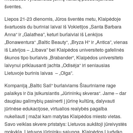
šventes.
Liepos 21-23 dienomis, Jūros šventės metu, Klaipėdoje
švartuosis du buriniai laivai iš Vokietijos „Santa Barbara
Anna“ ir „Galathea”, keturi burlaiviai iš Lenkijos
„Bonawentura“ „Baltic Beauty“, „Bryza H“ ir „Antica”, vienas
iš Latvijos – „Libava” bei Klaipėdos universiteto gafelinės
škunos tipo burlaivis „Brabander“, Klaipėdos universiteto
laivynui priklausanti jachta „Odisėja“ iri seniausias
Lietuvoje burinis laivas – „Olga”.
Kompaniją „Baltic Sail“ burlaiviams Šiauriniame rage
palaikys ir čia įsikursiantis „Jūrininkų skveras“. Jame – dar
daugiau galimybių pasinerti į jūrinę kultūrą, dalyvauti
jūrinėse edukacijose, virtualios realybės pagalba
nukeliauti į mažai kam matytas Klaipėdos miesto vietas.
Savo veiklas skvere pristatys: Lietuvos aukštoji jūreivystės
mokykla, Lietuvos jūrininkų sąjunga, Klaipėdos Liudviko