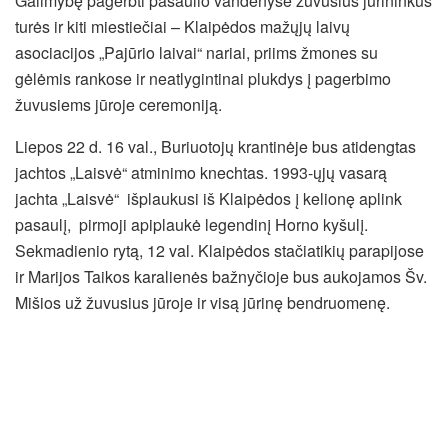
Galimybę pagerbti pasaulio vandenyse žuvusius jūrininkus
turės ir kiti miestiečiai – Klaipėdos mažųjų laivų
asociacijos „Pajūrio laivai“ nariai, priims žmones su
gėlėmis rankose ir neatlygintinai plukdys į pagerbimo
žuvusiems jūroje ceremoniją.
Liepos 22 d. 16 val., Buriuotojų krantinėje bus atidengtas
jachtos „Laisvė“ atminimo knechtas. 1993-ųjų vasarą
jachta „Laisvė“ išplaukusi iš Klaipėdos į kelionę aplink
pasaulį, pirmoji apiplaukė legendinį Horno kyšulį.
Sekmadienio rytą, 12 val. Klaipėdos stačiatikių parapijose
ir Marijos Taikos karalienės bažnyčioje bus aukojamos Šv.
Mišios už žuvusius jūroje ir visą jūrinę bendruomenę.