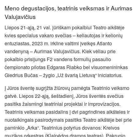
Meno degustacijos, teatrinis veiksmas ir Aurimas
Valujavičius
Liepos 21-ąją, 21 val. jūriškam pokalbiui Teatro aikštėje
kvies specialus vakaro svečias – keliautojas ir kelionių
entuziastas, 2023 m. irkline valtimi įveikęs Atlanto
vandenyną – Aurimas Valujavičius. Kiek vėliau prie
pokalbio prisijungs F2 vandens formulių pasaulio
čempionato pilotas Edgaras Riabko bei visuomenininkas
Giedrius Bučas – žygio „Už švarią Lietuvą“ iniciatorius.
Į Jūros šventę sugrįžta žiūrovų pamėgta Teatrinio veiksmo
gatvė. Liepos 22-ąją, šeštadienį, Jūros šventės svečius
pasitiks žaismingi teatriniai projektai ir improvizacijos.
Teatrinis veiksmas pasidalins į dvi pagrindines aikšteles ir
nuotaikingais pasirodymais pasitiks Teatro aikštėje bei prie
paminklo „Arka“. Teatrinius potyrius dovanos: Kreivos
muzikos orkestras (Klaipėdos dramos teatras), Pakruojo