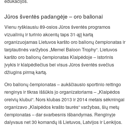
edukacijos.
Jūros šventės padangėje – oro balionai
Vienu ryškiausiu 89-osios Jūros šventės programos
vizualinių ir turinio akcentų taps 31-ąjį kartą
organizuojamas Lietuvos karšto oro balionų čempionatas ir
tarptautinės varžybos „Memel Baloon Trophy“. Lietuvos
karšto oro balionų čempionatas Klaipėdoje – istorinis
įvykis ir klaipėdiečius bei visus Jūros šventės svečius
džiugins pirmą kartą.
Oro balionų čempionatas – aukščiausio sportinio reitingo
renginys ir tikras iššūkis jo organizatoriams – „Klaipėdos
oreivių klubui“. Nors klubas 2013 ir 2014 metais sėkmingai
organizavo „Klaipėdos krašto taurės“ varžybas, šių metų
čempionatas – dar svarbesnis išbandymas. Renginyje
dalyvaus net 30 komandų iš Lietuvos, Latvijos ir Lenkijos.