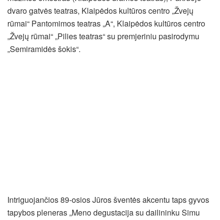
dvaro gatvės teatras, Klaipėdos kultūros centro „Žvejų
rūmai“ Pantomimos teatras „A“, Klaipėdos kultūros centro
„Žvejų rūmai“ „Pilies teatras“ su premjeriniu pasirodymu
„Semiramidės šokis“.
Intriguojančios 89-osios Jūros šventės akcentu taps gyvos
tapybos pleneras „Meno degustacija su dailininku Simu