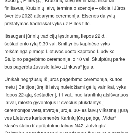
Sodo g., Pilies g., į Kruizinių laivų terminalą. Eisenai
finišavus, Kruizinių laivų terminalo scenoje – oficiali Jūros
šventės 2023 atidarymo ceremonija. Eisenos dalyvių
pristatymas tradiciškai vyks už Pilies tilto.
Išsaugant jūrinių tradicijų tęstinumą, liepos 22 d.,
šeštadienio rytą 9.30 val. Smiltynės kapinėse vyks
reikšminga pirmojo Lietuvos uosto kapitono Liudviko
Stulpino pagerbimo ceremonija, o 10 val. Skulptūrų parke
bus pagerbta žuvusio laivo „Linkuva“ įgula.
Unikali negrįžusių iš jūros pagerbimo ceremonija, kurios
metu į Baltijos jūrą iš laivų nuleidžiami gėlių vainikai, vyks
liepos 22-ąją, šeštadienį, 11 val., nuo krantinių atsišvartuos
laivai, miesto gyventojus ir svečius plukdantys į
ceremonijos vietą atviroje jūroje. 30-ies laivų vilkstinę į jūrą
ves Lietuvos kariuomenės Karinių jūrų pajėgų „Vidar“
klasės štabo ir aprūpinimo laivas N42 „Jotvingis“.