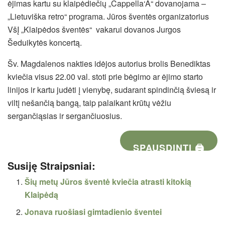
ėjimas kartu su klaipėdiečių „Cappella‘A“ dovanojama –
„Lietuviška retro“ programa. Jūros šventės organizatorius
VšĮ „Klaipėdos šventės“ vakarui dovanos Jurgos
Šeduikytės koncertą.
Šv. Magdalenos nakties idėjos autorius brolis Benediktas
kviečia visus 22.00 val. stoti prie bėgimo ar ėjimo starto
linijos ir kartu judėti į vienybę, sudarant spindinčią šviesą ir
viltį nešančią bangą, taip palaikant krūtų vėžiu
sergančiąsias ir sergančiuosius.
SPAUSDINTI 🖨
Susiję Straipsniai:
Šių metų Jūros šventė kviečia atrasti kitokią
Klaipėdą
Jonava ruošiasi gimtadienio šventei