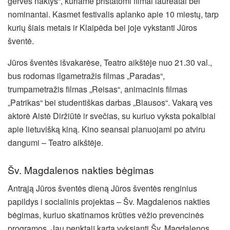
gervės naktys“, kuriame pristatomi filmai laureatai bei
nominantai. Kasmet festivalis aplanko apie 10 miestų, tarp
kurių šiais metais ir Klaipėda bei joje vykstanti Jūros
šventė.
Jūros šventės išvakarėse, Teatro aikštėje nuo 21.30 val.,
bus rodomas ilgametražis filmas „Paradas“,
trumpametražis filmas „Reisas“, animacinis filmas
„Patrikas“ bei studentiškas darbas „Blausos“. Vakarą ves
aktorė Aistė Diržiūtė ir svečias, su kuriuo vyksta pokalbiai
apie lietuvišką kiną. Kino seansai planuojami po atviru
dangumi – Teatro aikštėje.
Šv. Magdalenos nakties bėgimas
Antrąją Jūros šventės dieną Jūros šventės renginius
papildys i socialinis projektas – Šv. Magdalenos nakties
bėgimas, kuriuo skatinamos krūties vėžio prevencinės
programos. Jau penktąjį kartą vyksianti Šv. Magdalenos