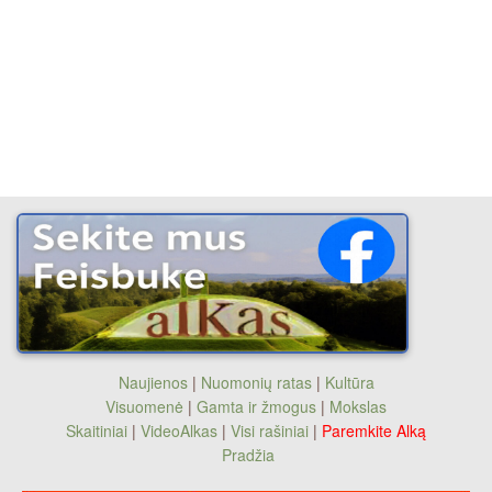
Naujienos
|
Nuomonių ratas
|
Kultūra
Visuomenė
|
Gamta ir žmogus
|
Mokslas
Skaitiniai
|
VideoAlkas
|
Visi rašiniai
|
Paremkite Alką
Pradžia