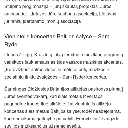
Stulpino progimnazija – jūrų skautai, projektas „Jūros
ambasada“, Lietuvos Jūrų kapitonu asociacija, Lietuvos
jūrininkų įdarbinimo įmonių asociacija
Vienintelis koncertas Baltijos šalyse – Sam
Ryder
Liepos 21-ąją, Kruizinių laivų terminalo muzikinę programą
vainikuos laukiamiausias šios vasaros muzikinis akcentas,
„Eurovizijos“ antros vietos laimėtojo, britų muzikos ir
socialinių tinklų žvaigždės – Sam Ryder koncertas.
Šarmingas Didžiosios Britanijos atlikėjas pasirodys pirmąjį
Jūros šventės vakarą, kuri šiais metais ir vėl taps
pagrindine koncertine aikštele. Tai vienintelis atlikėjo
koncertas šiais metais Baltijos šalyse, todėl neabejojama,
kad nemokama galimybė pamatyti „Eurovizijos“ žvaigždę
suvilios ir tūkstančius užsienio svečių.