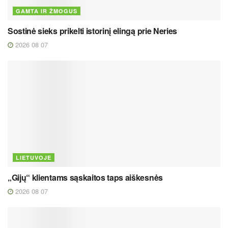
GAMTA IR ŽMOGUS
Sostinė sieks prikelti istorinį elingą prie Neries
2026 08 07
LIETUVOJE
„Gijų“ klientams sąskaitos taps aiškesnės
2026 08 07