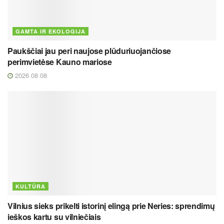
GAMTA IR EKOLOGIJA
Paukščiai jau peri naujose plūduriuojančiose
perimvietėse Kauno mariose
2026 08 08
KULTŪRA
Vilnius sieks prikelti istorinį elingą prie Neries: sprendimų
ieškos kartu su vilniečiais