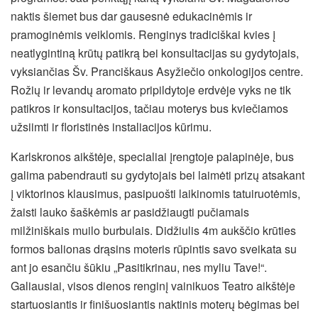
naktis šiemet bus dar gausesnė edukacinėmis ir
pramoginėmis veiklomis. Renginys tradiciškai kvies į
neatlygintiną krūtų patikrą bei konsultacijas su gydytojais,
vyksiančias Šv. Pranciškaus Asyžiečio onkologijos centre.
Rožių ir levandų aromato pripildytoje erdvėje vyks ne tik
patikros ir konsultacijos, tačiau moterys bus kviečiamos
užsiimti ir floristinės instaliacijos kūrimu.
Karlskronos aikštėje, specialiai įrengtoje palapinėje, bus
galima pabendrauti su gydytojais bei laimėti prizų atsakant
į viktorinos klausimus, pasipuošti laikinomis tatuiruotėmis,
žaisti lauko šaškėmis ar pasidžiaugti pučiamais
milžiniškais muilo burbulais. Didžiulis 4m aukščio krūties
formos balionas drąsins moteris rūpintis savo sveikata su
ant jo esančiu šūkiu „Pasitikrinau, nes myliu Tave!“.
Galiausiai, visos dienos renginį vainikuos Teatro aikštėje
startuosiantis ir finišuosiantis naktinis moterų bėgimas bei