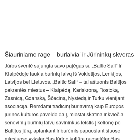
Šiauriniame rage – burlaiviai ir Jūrininkų skveras
Jūros šventė sujungia savo pajėgas su „Baltic Sail“ ir
Klaipėdoje laukia burinių laivų iš Vokietijos, Lenkijos,
Latvijos bei Lietuvos. „Baltic Sail“ – tai aštuonis Baltijos
pakrantės miestus – Klaipėdą, Karlskroną, Rostoką,
Zasnicą, Gdanską, Ščeciną, Nystedą ir Turku vienijanti
asociacija. Remdami tradicinį buriavimą kaip Europos
jūrinės kultūros paveldo dalį, miestai skatina ir kviečia
senovinių burinių laivų savininkus leistis į kelionę po
Baltijos jūrą, aplankant ir burėmis papuošiant šiuose
miestuose vykstančias jūrinę kultūrą puoselėjančias