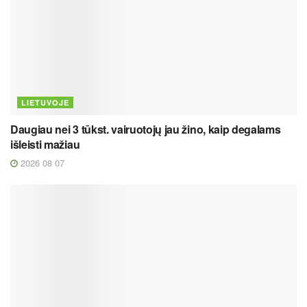
LIETUVOJE
Daugiau nei 3 tūkst. vairuotojų jau žino, kaip degalams
išleisti mažiau
2026 08 07