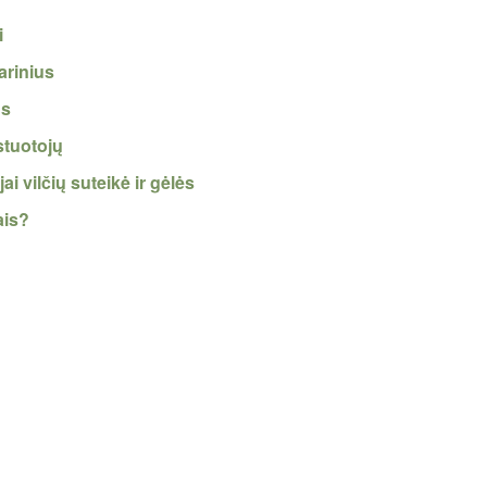
i
arinius
us
stuotojų
i vilčių suteikė ir gėlės
ais?