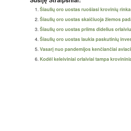
Šiaulių oro uostas ruošiasi krovinių rinka
Šiaulių oro uostas skaičiuoja žiemos pad
Šiaulių oro uostas priims didelius orlaivi
Šiaulių oro uostas laukia paskutinių inve
Vasarį nuo pandemijos kenčiančiai aviacija
Kodėl keleiviniai orlaiviai tampa krovinini