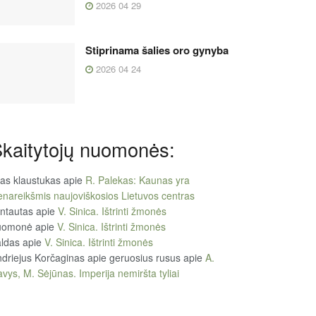
2026 04 29
Stiprinama šalies oro gynyba
2026 04 24
kaitytojų nuomonės:
tas klaustukas
apie
R. Palekas: Kaunas yra
enareikšmis naujoviškosios Lietuvos centras
ntautas
apie
V. Sinica. Ištrinti žmonės
uomonė
apie
V. Sinica. Ištrinti žmonės
ldas
apie
V. Sinica. Ištrinti žmonės
driejus Korčaginas apie geruosius rusus
apie
A.
vys, M. Sėjūnas. Imperija nemiršta tyliai