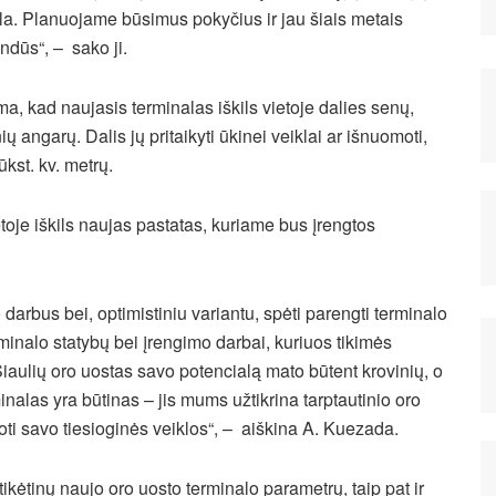
ikla. Planuojame būsimus pokyčius ir jau šiais metais
ndūs“, – sako ji.
, kad naujasis terminalas iškils vietoje dalies senų,
ų angarų. Dalis jų pritaikyti ūkinei veiklai ar išnuomoti,
ūkst. kv. metrų.
toje iškils naujas pastatas, kuriame bus įrengtos
darbus bei, optimistiniu variantu, spėti parengti terminalo
rminalo statybų bei įrengimo darbai, kuriuos tikimės
. Šiaulių oro uostas savo potencialą mato būtent krovinių, o
minalas yra būtinas – jis mums užtikrina tarptautinio oro
oti savo tiesioginės veiklos“, – aiškina A. Kuezada.
kėtinų naujo oro uosto terminalo parametrų, taip pat ir