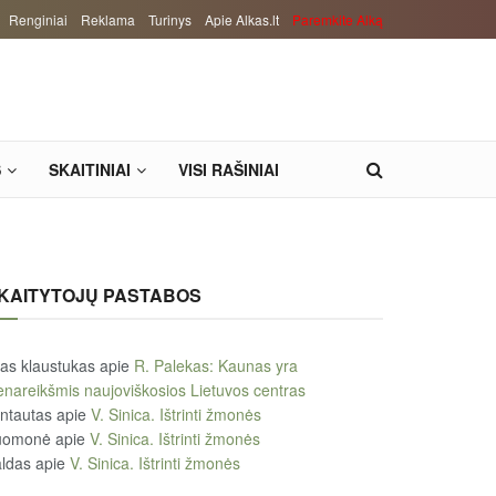
Renginiai
Reklama
Turinys
Apie Alkas.lt
Paremkite Alką
S
SKAITINIAI
VISI RAŠINIAI
KAITYTOJŲ PASTABOS
tas klaustukas
apie
R. Palekas: Kaunas yra
enareikšmis naujoviškosios Lietuvos centras
ntautas
apie
V. Sinica. Ištrinti žmonės
uomonė
apie
V. Sinica. Ištrinti žmonės
ldas
apie
V. Sinica. Ištrinti žmonės