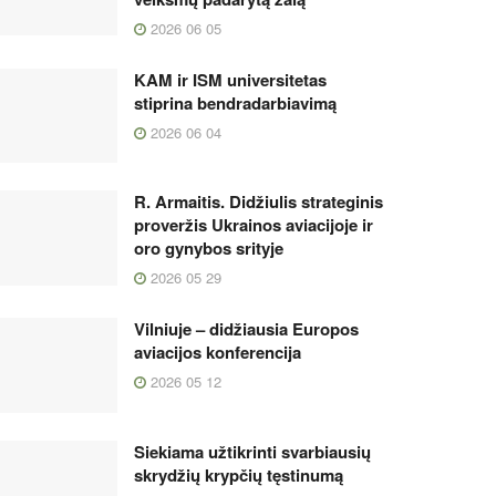
2026 06 05
KAM ir ISM universitetas
stiprina bendradarbiavimą
2026 06 04
R. Armaitis. Didžiulis strateginis
proveržis Ukrainos aviacijoje ir
oro gynybos srityje
2026 05 29
Vilniuje – didžiausia Europos
aviacijos konferencija
2026 05 12
Siekiama užtikrinti svarbiausių
skrydžių krypčių tęstinumą