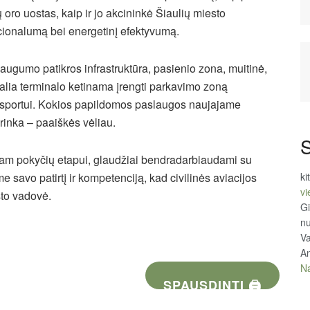
ų oro uostas, kaip ir jo akcininkė Šiaulių miesto
kcionalumą bei energetinį efektyvumą.
augumo patikros infrastruktūra, pasienio zona, muitinė,
 Šalia terminalo ketinama įrengti parkavimo zoną
nsportui. Kokios papildomos paslaugos naujajame
i rinka – paaiškės vėliau.
S
iam pokyčių etapui, glaudžiai bendradarbiaudami su
 savo patirtį ir kompetenciją, kad civilinės aviacijos
ki
vi
sto vadovė.
Gi
n
Va
An
Na
SPAUSDINTI 🖨