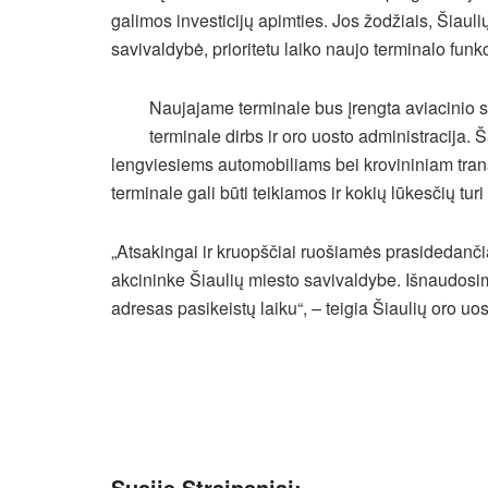
galimos investicijų apimties. Jos žodžiais, Šiauli
savivaldybė, prioritetu laiko naujo terminalo fun
Naujajame terminale bus įrengta aviacinio s
terminale dirbs ir oro uosto administracija.
lengviesiems automobiliams bei krovininiam tra
terminale gali būti teikiamos ir kokių lūkesčių tur
„Atsakingai ir kruopščiai ruošiamės prasidedanč
akcininke Šiaulių miesto savivaldybe. Išnaudosime
adresas pasikeistų laiku“, – teigia Šiaulių oro uo
Susiję Straipsniai: