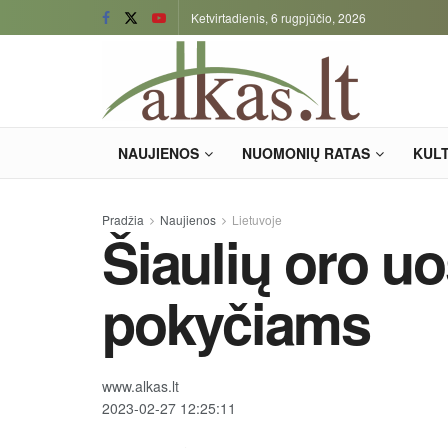
Ketvirtadienis, 6 rugpjūčio, 2026
NAUJIENOS
NUOMONIŲ RATAS
KUL
Pradžia
Naujienos
Lietuvoje
Šiaulių oro uo
pokyčiams
www.alkas.lt
2023-02-27 12:25:11