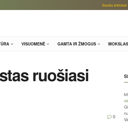
Saulės arkliukai
TŪRA
VISUOMENĖ
GAMTA IR ŽMOGUS
MOKSLA
stas ruošiasi
S
ki
vi
Gi
n
0
Va