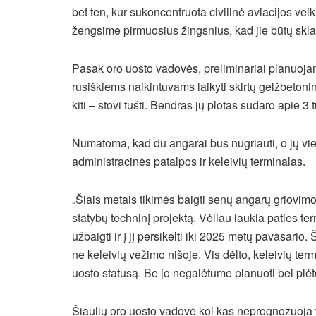
bet ten, kur sukoncentruota civilinė aviacijos ve
žengsime pirmuosius žingsnius, kad jie būtų skla
Pasak oro uosto vadovės, preliminariai planuojama
rusiškiems naikintuvams laikyti skirtų gelžbetonini
kiti – stovi tušti. Bendras jų plotas sudaro apie 3 t
Numatoma, kad du angarai bus nugriauti, o jų vie
administracinės patalpos ir keleivių terminalas.
„Šiais metais tikimės baigti senų angarų griovimo 
statybų techninį projektą. Vėliau laukia paties te
užbaigti ir į jį persikelti iki 2025 metų pavasario
ne keleivių vežimo nišoje. Vis dėlto, keleivių ter
uosto statusą. Be jo negalėtume planuoti bei plėt
Šiaulių oro uosto vadovė kol kas neprognozuoja ti