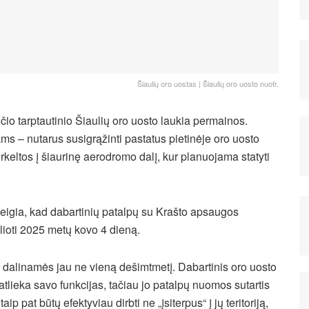
Šiaulių oro uostas | Šiaulių oro uosto nuotr.
inčio tarptautinio Šiaulių oro uosto laukia permainos.
ms – nutarus susigrąžinti pastatus pietinėje oro uosto
eltos į šiaurinę aerodromo dalį, kur planuojama statyti
eigia, kad dabartinių patalpų su Krašto apsaugos
lioti 2025 metų kovo 4 dieną.
es dalinamės jau ne vieną dešimtmetį. Dabartinis oro uosto
 atlieka savo funkcijas, tačiau jo patalpų nuomos sutartis
p pat būtų efektyviau dirbti ne „įsiterpus“ į jų teritoriją,