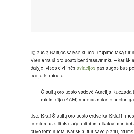
Ilgiausią Baltijos šalyse kilimo ir tūpimo taką tur
Vieniems iš oro uosto bendrasavininkų – kariškia
dalyje, visos civilinės
aviacijos
paslaugos bus perk
naują terminalą.
Šiaulių oro uosto vadovė Aurelija Kuezada t
ministerija (KAM) nuomos sutartis nustos ga
„Istoriškai Šiaulių oro uosto erdve kariškiai ir m
terminalas atitinka tarptautinius reikalavimus bei
buvo terminuota. Kariškiai turi savo planų, mums tai