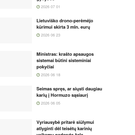
2026 07 01
Lietuviško drono-perėmėjo
kūrimui skirta 3 mln. eurų
2026 06 23
Ministras: krašto apsaugos
sistemai būtini sisteminiai
pokyčiai
2026 06 18
Seimas spręs, ar siųsti daugiau
karių į Hormuzo sąsiaurį
2026 06 05
Vyriausybė pritarė siūlymui
atlyginti dėl teisėtų karinių
veiksmų padarytą žalą