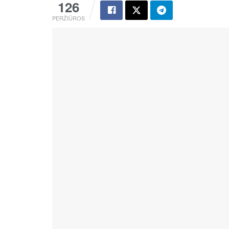
126
PERŽIŪROS