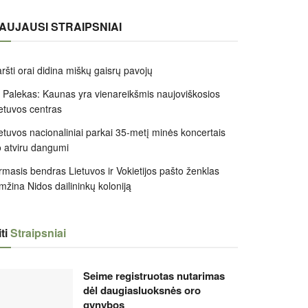
AUJAUSI STRAIPSNIAI
ršti orai didina miškų gaisrų pavojų
 Palekas: Kaunas yra vienareikšmis naujoviškosios
etuvos centras
etuvos nacionaliniai parkai 35-metį minės koncertais
 atviru dangumi
rmasis bendras Lietuvos ir Vokietijos pašto ženklas
mžina Nidos dailininkų koloniją
ti
Straipsniai
Seime registruotas nutarimas
dėl daugiasluoksnės oro
gynybos