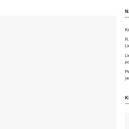
N
Ka
R.
Li
Li
po
Pi
įa
Ki