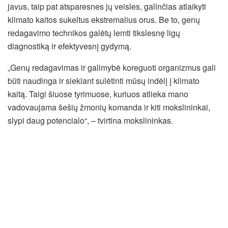
javus, taip pat atsparesnes jų veisles, galinčias atlaikyti
klimato kaitos sukeltus ekstremalius orus. Be to, genų
redagavimo technikos galėtų lemti tikslesnę ligų
diagnostiką ir efektyvesnį gydymą.
„Genų redagavimas ir galimybė koreguoti organizmus gali
būti naudinga ir siekiant sulėtinti mūsų indėlį į klimato
kaitą. Taigi šiuose tyrimuose, kuriuos atlieka mano
vadovaujama šešių žmonių komanda ir kiti mokslininkai,
slypi daug potencialo“, – tvirtina mokslininkas.