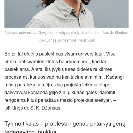
Vilniaus universiteto Gyvybės mokslų centro tyrėjas biochemikas dr. Stephen
Knox Jones jaunesnysis \ vu.lt nuotr.
Be to, tai didelis pasiekimas visam universitetui. Visų
pirma, dėl svarbios žinios bendruomenei, kad tai
pasiekiama. Antra, šis įvykis turės didelės reikšmės
procesams, kuriuos vadinu institucine atmintimi. Kadangi
mūsų paraiška laimėjo, visa projekto teikimo etape
dalyvavusi komanda įgijo žinių, kurias galės įdarbinti
rengdama kitus panašaus masto projektus ateityje“, –
įsitikinęs dr. S. K. Džonsas.
Tyrimo tikslas – praplėsti ir geriau pritaikyti genų
redagavimo įrankius