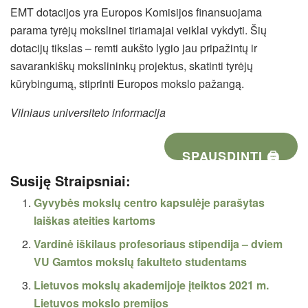
EMT dotacijos yra Europos Komisijos finansuojama
parama tyrėjų mokslinei tiriamajai veiklai vykdyti. Šių
dotacijų tikslas – remti aukšto lygio jau pripažintų ir
savarankiškų mokslininkų projektus, skatinti tyrėjų
kūrybingumą, stiprinti Europos mokslo pažangą.
Vilniaus universiteto informacija
SPAUSDINTI 🖨
Susiję Straipsniai:
Gyvybės mokslų centro kapsulėje parašytas
laiškas ateities kartoms
Vardinė iškilaus profesoriaus stipendija – dviem
VU Gamtos mokslų fakulteto studentams
Lietuvos mokslų akademijoje įteiktos 2021 m.
Lietuvos mokslo premijos