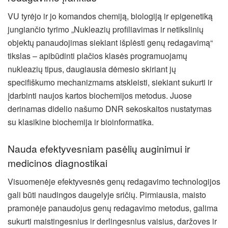
VU tyrėjo ir jo komandos chemiją, biologiją ir epigenetiką
jungiančio tyrimo „Nukleazių profiliavimas ir netikslinių
objektų panaudojimas siekiant išplėsti genų redagavimą“
tikslas – apibūdinti plačios klasės programuojamų
nukleazių tipus, daugiausia dėmesio skiriant jų
specifiškumo mechanizmams atskleisti, siekiant sukurti ir
įdarbinti naujos kartos biochemijos metodus. Juose
derinamas didelio našumo DNR sekoskaitos nustatymas
su klasikine biochemija ir bioinformatika.
Nauda efektyvesniam pasėlių auginimui ir
medicinos diagnostikai
Visuomenėje efektyvesnės genų redagavimo technologijos
gali būti naudingos daugelyje sričių. Pirmiausia, maisto
pramonėje panaudojus genų redagavimo metodus, galima
sukurti maistingesnius ir derlingesnius vaisius, daržoves ir