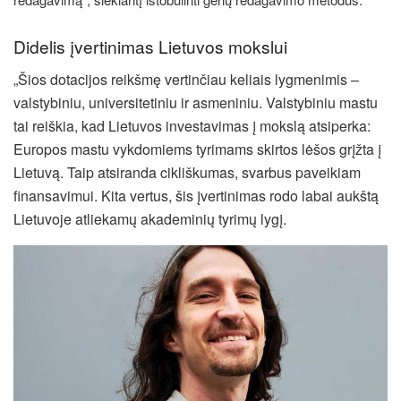
Didelis įvertinimas Lietuvos mokslui
„Šios dotacijos reikšmę vertinčiau keliais lygmenimis –
valstybiniu, universitetiniu ir asmeniniu. Valstybiniu mastu
tai reiškia, kad Lietuvos investavimas į mokslą atsiperka:
Europos mastu vykdomiems tyrimams skirtos lėšos grįžta į
Lietuvą. Taip atsiranda cikliškumas, svarbus paveikiam
finansavimui. Kita vertus, šis įvertinimas rodo labai aukštą
Lietuvoje atliekamų akademinių tyrimų lygį.