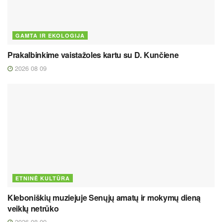
GAMTA IR EKOLOGIJA
Prakalbinkime vaistažoles kartu su D. Kunčiene
2026 08 09
ETNINĖ KULTŪRA
Kleboniškių muziejuje Senųjų amatų ir mokymų dieną
veiklų netrūko
2026 08 09