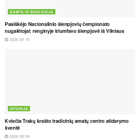
GAMTA IR EKOLOGIJA
Paaiškėjo Nacionalinio šienpjovių čempionato
nugalėtojai: renginyje triumfavo šienpjovė iš Vilniaus
2026 08 10
ISTORIJA
Kviečia Trakų krašto tradicinių amatų centro atidarymo
šventė
2026 08 09