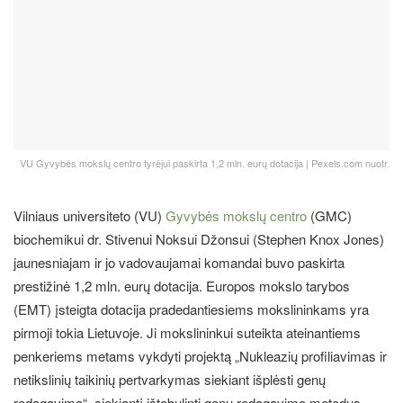
VU Gyvybės mokslų centro tyrėjui paskirta 1,2 mln. eurų dotacija | Pexels.com nuotr.
Vilniaus universiteto (VU)
Gyvybės mokslų centro
(GMC)
biochemikui dr. Stivenui Noksui Džonsui (Stephen Knox Jones)
jaunesniajam ir jo vadovaujamai komandai buvo paskirta
prestižinė 1,2 mln. eurų dotacija. Europos mokslo tarybos
(EMT) įsteigta dotacija pradedantiesiems mokslininkams yra
pirmoji tokia Lietuvoje. Ji mokslininkui suteikta ateinantiems
penkeriems metams vykdyti projektą
„Nukleazių profiliavimas ir
netikslinių taikinių pertvarkymas siekiant išplėsti genų
redagavimą“, siekiantį ištobulinti genų redagavimo metodus.