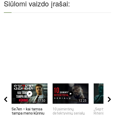
Siūlomi vaizdo įrašai:
17:50
12:25
Se7en – kai tamsa
10 įsimintinų
„Septynių Ka
tampa meno kūriniu
detektyvinių serialų
Riteris" – kai