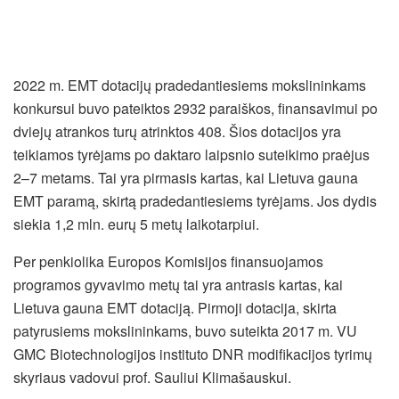
2022 m. EMT dotacijų pradedantiesiems mokslininkams
konkursui buvo pateiktos 2932 paraiškos, finansavimui po
dviejų atrankos turų atrinktos 408. Šios dotacijos yra
teikiamos tyrėjams po daktaro laipsnio suteikimo praėjus
2–7 metams. Tai yra pirmasis kartas, kai Lietuva gauna
EMT paramą, skirtą pradedantiesiems tyrėjams. Jos dydis
siekia 1,2 mln. eurų 5 metų laikotarpiui.
Per penkiolika Europos Komisijos finansuojamos
programos gyvavimo metų tai yra antrasis kartas, kai
Lietuva gauna EMT dotaciją. Pirmoji dotacija, skirta
patyrusiems mokslininkams, buvo suteikta 2017 m. VU
GMC Biotechnologijos instituto DNR modifikacijos tyrimų
skyriaus vadovui prof. Sauliui Klimašauskui.