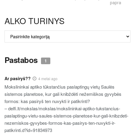
paprastumas
ALKO TURINYS
ALKO
TURINYS
Pastabos
1
Ar pasiryš??
4 metai ago
Mokslininkai aptiko tūkstančius paslaptingų vietų Saulės
sistemos planetose, kur gali knibždėti nežemiškos gyvybės
formos: kas pasiryš ten nuvykti ir patikrinti?
– delfi.lt/mokslas/mokslas/mokslininkai-aptiko-tukstancius-
paslaptingu-vietu-saules-sistemos-planetose-kur-gali-knibzdeti-
nezemiskos-gyvybes-formos-kas-pasirys-ten-nuvykti-ir-
patikrinti.d?id=91834973