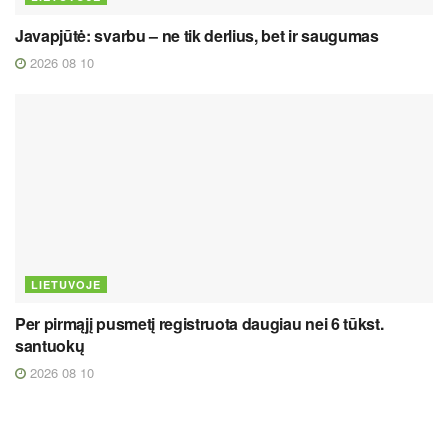
Javapjūtė: svarbu – ne tik derlius, bet ir saugumas
2026 08 10
LIETUVOJE
Per pirmąjį pusmetį registruota daugiau nei 6 tūkst.
santuokų
2026 08 10