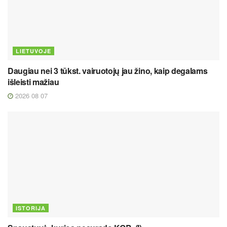
LIETUVOJE
Daugiau nei 3 tūkst. vairuotojų jau žino, kaip degalams
išleisti mažiau
2026 08 07
ISTORIJA