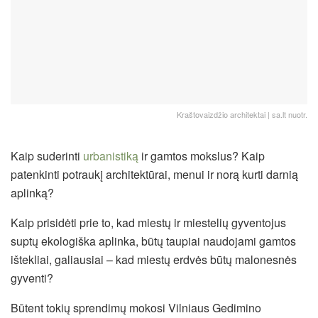
Kraštovaizdžio architektai | sa.lt nuotr.
Kaip suderinti
urbanistiką
ir gamtos mokslus? Kaip
patenkinti potraukį architektūrai, menui ir norą kurti darnią
aplinką?
Kaip prisidėti prie to, kad miestų ir miestelių gyventojus
suptų ekologiška aplinka, būtų taupiai naudojami gamtos
ištekliai, galiausiai – kad miestų erdvės būtų malonesnės
gyventi?
Būtent tokių sprendimų mokosi Vilniaus Gedimino