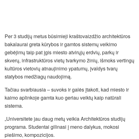
Per 3 studijų metus būsimieji kraštovaizdžio architektūros
bakalaurai greta kūrybos ir gamtos sistemų veikimo
gebėjimų taip pat įgis miesto atvirųjų erdvių, parkų ir
skverų, infrastruktūros vietų tvarkymo žinių, išmoks vertingų
kultūros vietovių atnaujinimo ypatumų, įvaldys tvarų
statybos medžiagų naudojimą.
Tačiau svarbiausia – suvoks ir galės įtakoti, kad miesto ir
kaimo aplinkoje gamta kuo geriau veiktų kaip natūrali
sistema.
„Universitete jau daug metų veikia Architektūros studijų
programa. Studentai gilinasi į meno dalykus, mokosi
piešimo, kompozicijos.