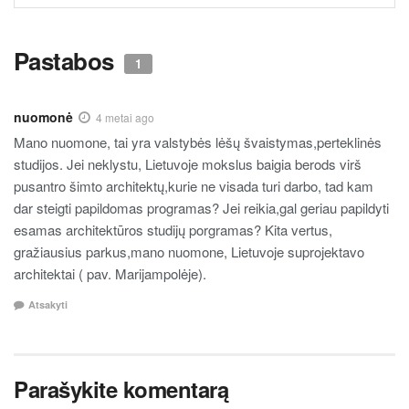
TURINYS
Pastabos
1
nuomonė
4 metai ago
Mano nuomone, tai yra valstybės lėšų švaistymas,perteklinės
studijos. Jei neklystu, Lietuvoje mokslus baigia berods virš
pusantro šimto architektų,kurie ne visada turi darbo, tad kam
dar steigti papildomas programas? Jei reikia,gal geriau papildyti
esamas architektūros studijų porgramas? Kita vertus,
gražiausius parkus,mano nuomone, Lietuvoje suprojektavo
architektai ( pav. Marijampolėje).
Atsakyti
Parašykite komentarą