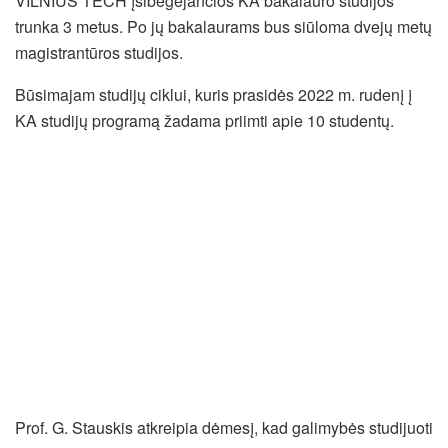
VILNIUS TECH įsibėgėjančios KA bakalauro studijos
trunka 3 metus. Po jų bakalaurams bus siūloma dvejų metų
magistrantūros studijos.
Būsimajam studijų ciklui, kuris prasidės 2022 m. rudenį į
KA studijų programą žadama priimti apie 10 studentų.
Prof. G. Stauskis atkreipia dėmesį, kad galimybės studijuoti