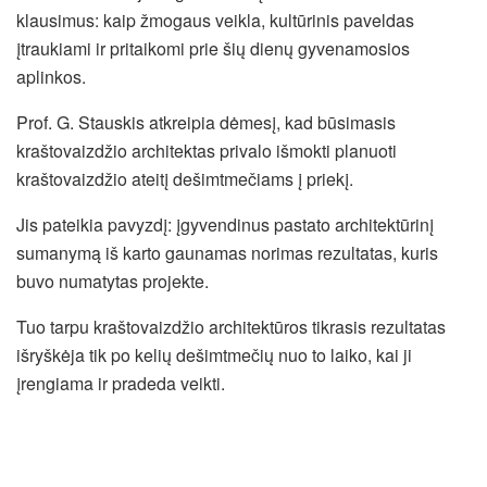
klausimus: kaip žmogaus veikla, kultūrinis paveldas
įtraukiami ir pritaikomi prie šių dienų gyvenamosios
aplinkos.
Prof. G. Stauskis atkreipia dėmesį, kad būsimasis
kraštovaizdžio architektas privalo išmokti planuoti
kraštovaizdžio ateitį dešimtmečiams į priekį.
Jis pateikia pavyzdį: įgyvendinus pastato architektūrinį
sumanymą iš karto gaunamas norimas rezultatas, kuris
buvo numatytas projekte.
Tuo tarpu kraštovaizdžio architektūros tikrasis rezultatas
išryškėja tik po kelių dešimtmečių nuo to laiko, kai ji
įrengiama ir pradeda veikti.