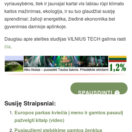
vyriausybėms, tiek ir jaunajai kartai vis labiau rūpi klimato
kaitos mažinimas, ekologija, ir su tuo glaudžiai susiję
sprendimai: žalioji energetika, žiedinė ekonomika bei
gyvenimas darnioje aplinkoje.
Daugiau apie ateities studijas VILNIUS TECH galima rasti
čia
.
SPAUSDINTI 🖨
Susiję Straipsniai:
Europos parkas kviečia į meno ir gamtos pasaulį
pažvelgti kitaip (video)
Pusiaužiemį stebėkime gamtos ženklus