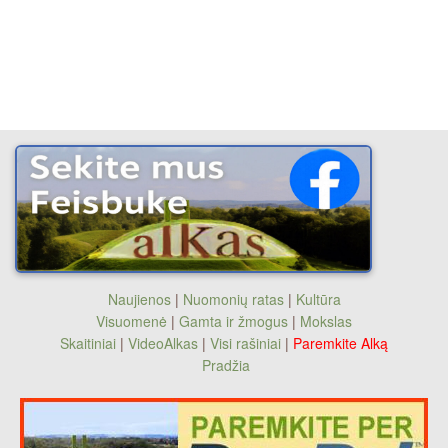
Naujienos
|
Nuomonių ratas
|
Kultūra
Visuomenė
|
Gamta ir žmogus
|
Mokslas
Skaitiniai
|
VideoAlkas
|
Visi rašiniai
|
Paremkite Alką
Pradžia