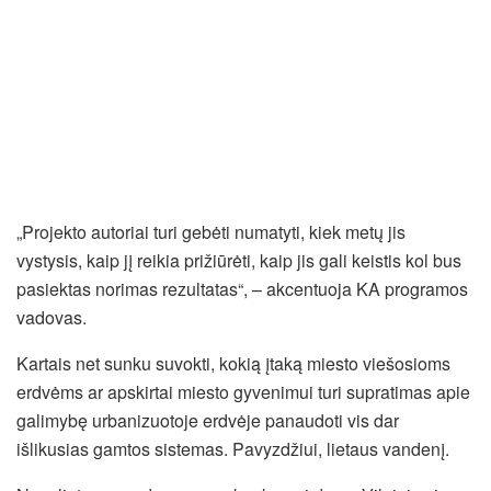
„Projekto autoriai turi gebėti numatyti, kiek metų jis
vystysis, kaip jį reikia prižiūrėti, kaip jis gali keistis kol bus
pasiektas norimas rezultatas“, – akcentuoja KA programos
vadovas.
Kartais net sunku suvokti, kokią įtaką miesto viešosioms
erdvėms ar apskirtai miesto gyvenimui turi supratimas apie
galimybę urbanizuotoje erdvėje panaudoti vis dar
išlikusias gamtos sistemas. Pavyzdžiui, lietaus vandenį.