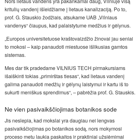
Nors lietaus vandens yra pakankamai daug, Vilniuje visą
kritulių vandenį išleidžiame į lietaus kanalizaciją. Po to,
prof. G. Stauskio žodžiais, atsukame UAB „Vilniaus
vandenys“ čiaupus, kad palaistytume medžius ir gėlynus.
„Europos universitetuose kraštovaizdžio žinovai jau seniai
to mokosi – kaip panaudoti miestuose išlikusias gamtos
sistemas.
Mes dar tik pradedame VILNIUS TECH pirmakursiams
išaiškinti tokias „primirštas tiesas“, kad lietaus vandenį
galima panaudoti medžių ir gėlynų laistymui ir kartu iš to
sukurti meniškus sprendimus“, – pabrėžia prof. G. Stauskis.
Ne vien pasivaikščiojimas botanikos sode
Jis neslepia, kad mokslai yra daugiau nei lengvas
pasivaikščiojimas po botanikos sodą, nors mokymosi
proceso metu laukia paskaitos ir praktiniai užsiėmimai