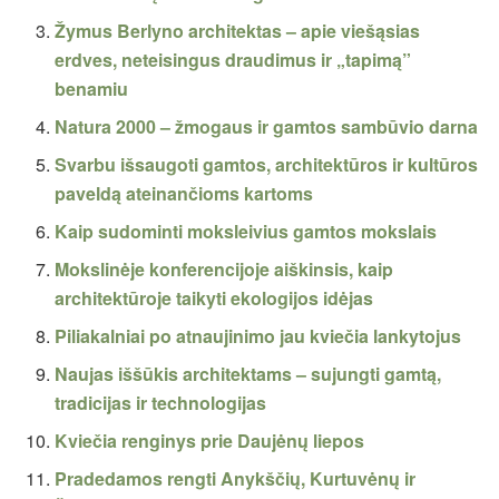
Žymus Berlyno architektas – apie viešąsias
erdves, neteisingus draudimus ir „tapimą”
benamiu
Natura 2000 – žmogaus ir gamtos sambūvio darna
Svarbu išsaugoti gamtos, architektūros ir kultūros
paveldą ateinančioms kartoms
Kaip sudominti moksleivius gamtos mokslais
Mokslinėje konferencijoje aiškinsis, kaip
architektūroje taikyti ekologijos idėjas
Piliakalniai po atnaujinimo jau kviečia lankytojus
Naujas iššūkis architektams – sujungti gamtą,
tradicijas ir technologijas
Kviečia renginys prie Daujėnų liepos
Pradedamos rengti Anykščių, Kurtuvėnų ir