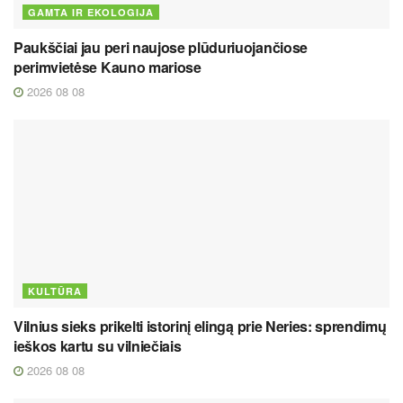
GAMTA IR EKOLOGIJA
Paukščiai jau peri naujose plūduriuojančiose
perimvietėse Kauno mariose
2026 08 08
KULTŪRA
Vilnius sieks prikelti istorinį elingą prie Neries: sprendimų
ieškos kartu su vilniečiais
2026 08 08