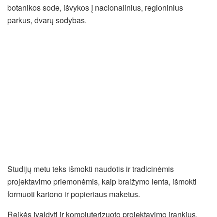
botanikos sode, išvykos į nacionalinius, regioninius
parkus, dvarų sodybas.
Studijų metu teks išmokti naudotis ir tradicinėmis
projektavimo priemonėmis, kaip braižymo lenta, išmokti
formuoti kartono ir popieriaus maketus.
Reikės įvaldyti ir kompiuterizuoto projektavimo įrankius,