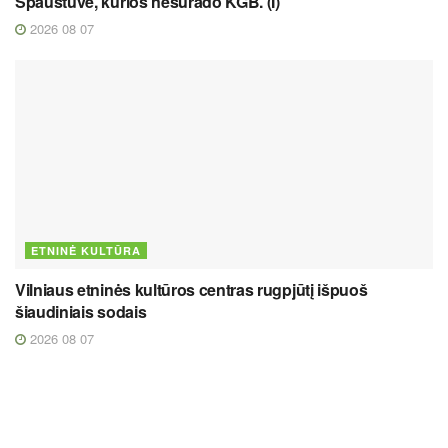
Spaustuvė, kurios nesurado KGB. (I)
2026 08 07
ETNINĖ KULTŪRA
Vilniaus etninės kultūros centras rugpjūtį išpuoš
šiaudiniais sodais
2026 08 07