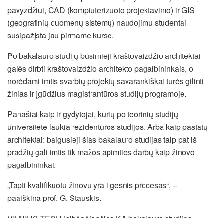
pavyzdžiui, CAD (kompiuterizuoto projektavimo) ir GIS
(geografinių duomenų sistemų) naudojimu studentai
susipažįsta jau pirmame kurse.
Po bakalauro studijų būsimieji kraštovaizdžio architektai
galės dirbti kraštovaizdžio architekto pagalbininkais, o
norėdami imtis svarbių projektų savarankiškai turės gilinti
žinias ir įgūdžius magistrantūros studijų programoje.
Panašiai kaip ir gydytojai, kurių po teorinių studijų
universitete laukia rezidentūros studijos. Arba kaip pastatų
architektai: baigusieji šias bakalauro studijas taip pat iš
pradžių gali imtis tik mažos apimties darbų kaip žinovo
pagalbininkai.
„Tapti kvalifikuotu žinovu yra ilgesnis procesas“, –
paaiškina prof. G. Stauskis.