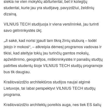
siekia ne vien mokyklų abiturientai, bet ir kolegijų
studentai, kurie jau yra studijavę, pavyzdžiui, želdinių
dizainą.
VILNIUS TECH studijuoja ir viena verslininkė, jau turinti
savo gėlininkystės ūkį.
„Ji sakė, kad norisi įgauti tam tikrą žinių stuburą – todėl
įstojo ir mokosi“, – atkreipia dėmesį programos vadovas ir
tikisi, kad ateityje tokių jau turinčių gamtos mokslų,
apželdinimo, geografijos, miškininkystės ir panašių studijų
patirties studentų šioje VILNIUS TECH studijų programoje
bus tik daugiau.
Kraštovaizdžio architektūros studijos naujai atgimė
Lietuvoje, tai labai perspektyvi VILNIUS TECH studijų
programa.
Kraštovaizdžio architektų poreikis auga, nes tiek ES šalių