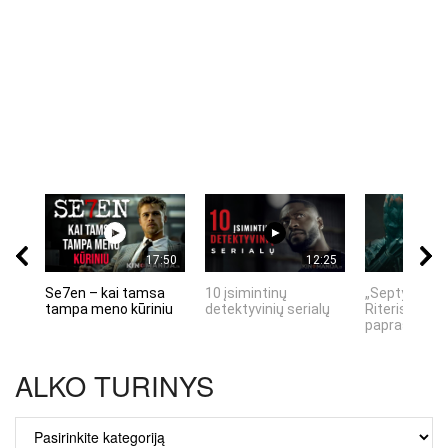
17:50
12:25
Se7en – kai tamsa
10 įsimintinų
„Septynių Ka
tampa meno kūriniu
detektyvinių serialų
Riteris" – kai
paprastumas
ALKO TURINYS
ALKO