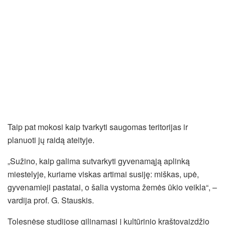
Taip pat mokosi kaip tvarkyti saugomas teritorijas ir
planuoti jų raidą ateityje.
„Sužino, kaip galima sutvarkyti gyvenamąją aplinką
miestelyje, kuriame viskas artimai susiję: miškas, upė,
gyvenamieji pastatai, o šalia vystoma žemės ūkio veikla“, –
vardija prof. G. Stauskis.
Tolesnėse studijose gilinamasi į kultūrinio kraštovaizdžio