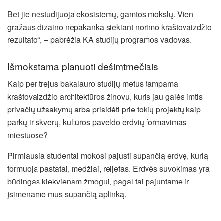
Bet jie nestudijuoja ekosistemų, gamtos mokslų. Vien
gražaus dizaino nepakanka siekiant norimo kraštovaizdžio
rezultato“, – pabrėžia KA studijų programos vadovas.
Išmokstama planuoti dešimtmečiais
Kaip per trejus bakalauro studijų metus tampama
kraštovaizdžio architektūros žinovu, kuris jau galės imtis
privačių užsakymų arba prisidėti prie tokių projektų kaip
parkų ir skverų, kultūros paveldo erdvių formavimas
miestuose?
Pirmiausia studentai mokosi pajusti supančią erdvę, kurią
formuoja pastatai, medžiai, reljefas. Erdvės suvokimas yra
būdingas kiekvienam žmogui, pagal tai pajuntame ir
įsimename mus supančią aplinką.