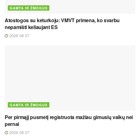
GAMTA IR ŽMOGUS
Atostogos su keturkoju: VMVT primena, ko svarbu
nepamišti keliaujant ES
2026 08 07
GAMTA IR ŽMOGUS
Per pirmąjį pusmetį registruota mažiau gimusių vaikų nei
pernai
2026 08 07