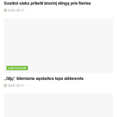
Sostinė sieks prikelti istorinį elingą prie Neries
2026 08 07
LIETUVOJE
„Gijų“ klientams sąskaitos taps aiškesnės
2026 08 07