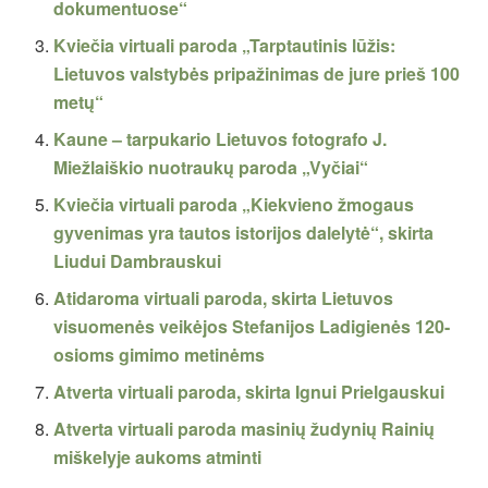
dokumentuose“
Kviečia virtuali paroda „Tarptautinis lūžis:
Lietuvos valstybės pripažinimas de jure prieš 100
metų“
Kaune – tarpukario Lietuvos fotografo J.
Miežlaiškio nuotraukų paroda „Vyčiai“
Kviečia virtuali paroda „Kiekvieno žmogaus
gyvenimas yra tautos istorijos dalelytė“, skirta
Liudui Dambrauskui
Atidaroma virtuali paroda, skirta Lietuvos
visuomenės veikėjos Stefanijos Ladigienės 120-
osioms gimimo metinėms
Atverta virtuali paroda, skirta Ignui Prielgauskui
Atverta virtuali paroda masinių žudynių Rainių
miškelyje aukoms atminti