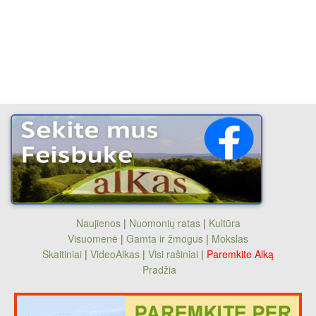
Naujienos
|
Nuomonių ratas
|
Kultūra
Visuomenė
|
Gamta ir žmogus
|
Mokslas
Skaitiniai
|
VideoAlkas
|
Visi rašiniai
|
Paremkite Alką
Pradžia