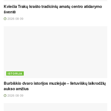
Kviečia Trakų krašto tradicinių amatų centro atidarymo
šventė
2026 08 09
ISTORIJA
Burbiškio dvaro istorijos muziejuje – lietuviškų laikrodžių
aukso amžius
2026 08 09