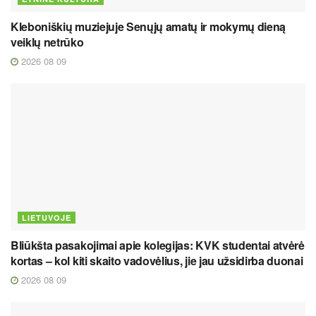
Kleboniškių muziejuje Senųjų amatų ir mokymų dieną
veiklų netrūko
2026 08 09
LIETUVOJE
Bliūkšta pasakojimai apie kolegijas: KVK studentai atvėrė
kortas – kol kiti skaito vadovėlius, jie jau užsidirba duonai
2026 08 09