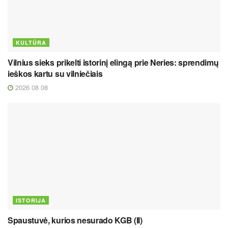
KULTŪRA
Vilnius sieks prikelti istorinį elingą prie Neries: sprendimų
ieškos kartu su vilniečiais
2026 08 08
ISTORIJA
Spaustuvė, kurios nesurado KGB (II)