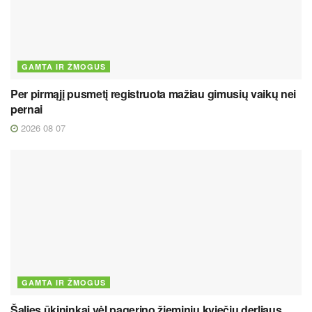
GAMTA IR ŽMOGUS
Per pirmąjį pusmetį registruota mažiau gimusių vaikų nei
pernai
2026 08 07
GAMTA IR ŽMOGUS
Šalies ūkininkai vėl pagerino žieminių kviečių derliaus