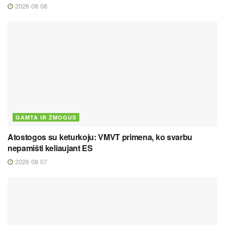
2026 08 08
GAMTA IR ŽMOGUS
Atostogos su keturkoju: VMVT primena, ko svarbu
nepamišti keliaujant ES
2026 08 07