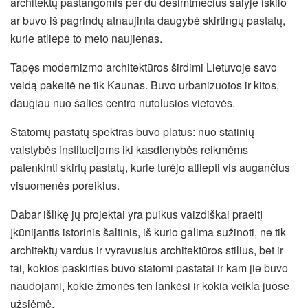
architektų pastangomis per du dešimtmečius šalyje iškilo
ar buvo iš pagrindų atnaujinta daugybė skirtingų pastatų,
kurie atliepė to meto naujienas.
Tapęs modernizmo architektūros širdimi Lietuvoje savo
veidą pakeitė ne tik Kaunas. Buvo urbanizuotos ir kitos,
daugiau nuo šalies centro nutolusios vietovės.
Statomų pastatų spektras buvo platus: nuo statinių
valstybės institucijoms iki kasdienybės reikmėms
patenkinti skirtų pastatų, kurie turėjo atliepti vis augančius
visuomenės poreikius.
Dabar išlikę jų projektai yra puikus vaizdiškai praeitį
įkūnijantis istorinis šaltinis, iš kurio galima sužinoti, ne tik
architektų vardus ir vyravusius architektūros stilius, bet ir
tai, kokios paskirties buvo statomi pastatai ir kam jie buvo
naudojami, kokie žmonės ten lankėsi ir kokia veikla juose
užsiėmė.