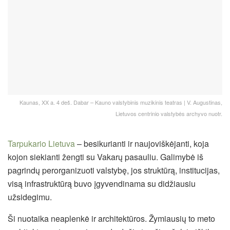
Kaunas, XX a. 4 deš. Dabar – Kauno valstybinis muzikinis teatras | V. Augustinas,
Lietuvos centrinio valstybės archyvo nuotr.
Tarpukario Lietuva
– besikurianti ir naujoviškėjanti, koja
kojon siekianti žengti su Vakarų pasauliu. Galimybė iš
pagrindų perorganizuoti valstybę, jos struktūrą, institucijas,
visą infrastruktūrą buvo įgyvendinama su didžiausiu
užsidegimu.
Ši nuotaika neaplenkė ir architektūros. Žymiausių to meto