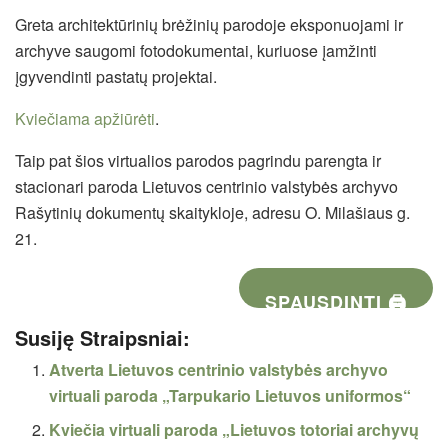
Greta architektūrinių brėžinių parodoje eksponuojami ir
archyve saugomi fotodokumentai, kuriuose įamžinti
įgyvendinti pastatų projektai.
Kviečiama apžiūrėti
.
Taip pat šios virtualios parodos pagrindu parengta ir
stacionari paroda Lietuvos centrinio valstybės archyvo
Rašytinių dokumentų skaitykloje, adresu O. Milašiaus g.
21.
SPAUSDINTI 🖨
Susiję Straipsniai:
Atverta Lietuvos centrinio valstybės archyvo
virtuali paroda „Tarpukario Lietuvos uniformos“
Kviečia virtuali paroda „Lietuvos totoriai archyvų