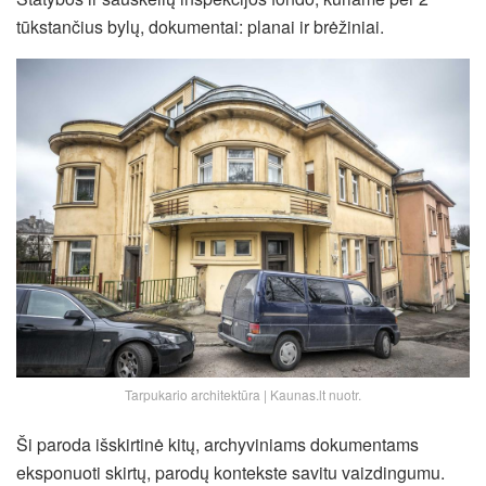
tūkstančius bylų, dokumentai: planai ir brėžiniai.
Tarpukario architektūra | Kaunas.lt nuotr.
Ši paroda išskirtinė kitų, archyviniams dokumentams
eksponuoti skirtų, parodų kontekste savitu vaizdingumu.