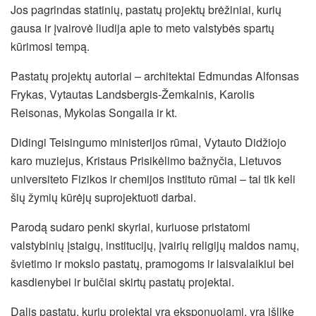
Jos pagrindas statinių, pastatų projektų brėžiniai, kurių
gausa ir įvairovė liudija apie to meto valstybės spartų
kūrimosi tempą.
Pastatų projektų autoriai – architektai Edmundas Alfonsas
Frykas, Vytautas Landsbergis‑Žemkalnis, Karolis
Reisonas, Mykolas Songaila ir kt.
Didingi Teisingumo ministerijos rūmai, Vytauto Didžiojo
karo muziejus, Kristaus Prisikėlimo bažnyčia, Lietuvos
universiteto Fizikos ir chemijos instituto rūmai – tai tik keli
šių žymių kūrėjų suprojektuoti darbai.
Parodą sudaro penki skyriai, kuriuose pristatomi
valstybinių įstaigų, institucijų, įvairių religijų maldos namų,
švietimo ir mokslo pastatų, pramogoms ir laisvalaikiui bei
kasdienybei ir buičiai skirtų pastatų projektai.
Dalis pastatų, kurių projektai yra eksponuojami, yra išlikę