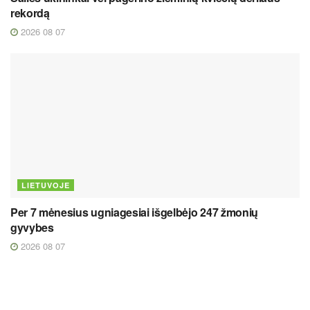
rekordą
2026 08 07
LIETUVOJE
Per 7 mėnesius ugniagesiai išgelbėjo 247 žmonių
gyvybes
2026 08 07