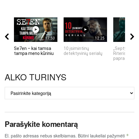
17:50
12:25
Se7en – kai tamsa
10 įsimintinų
„Septynių Ka
tampa meno kūriniu
detektyvinių serialų
Riteris" – kai
paprastumas
ALKO TURINYS
ALKO
TURINYS
Parašykite komentarą
El. pašto adresas nebus skelbiamas.
Būtini laukeliai pažymėti
*