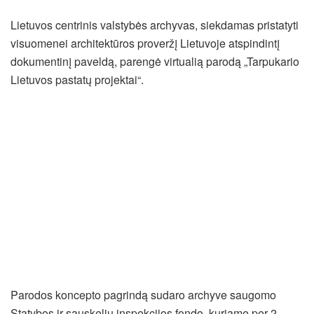
Lietuvos centrinis valstybės archyvas, siekdamas pristatyti
visuomenei architektūros proveržį Lietuvoje atspindintį
dokumentinį paveldą, parengė virtualią parodą „Tarpukario
Lietuvos pastatų projektai“.
Parodos koncepto pagrindą sudaro archyve saugomo
Statybos ir sauskelių inspekcijos fondo, kuriame per 2