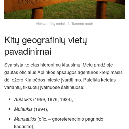
Vietovardžių metai | S. Tumėno nuotr.
Kitų geografinių vietų
pavadinimai
Svarstyta keletas hidronimų klausimų. Metų pradžioje
gautas oficialus Aplinkos apsaugos agentūros kreipimasis
dėl ežero Klaipėdos mieste įvardijimo. Pateikta keletas
variantų, fiksuotų įvairiuose šaltiniuose:
Aulaukis
(1959, 1976, 1984),
Mulaukis
(1994),
Mumlaukis
(ofic. – georeferencinio pagrindo
kadastre),