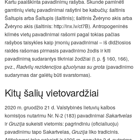
Kartu paaiškinta pavadinimų rašyba. Skunde paminėti
gamtinių vietų pavadinimai rašytini be kabučių: šaltinis
Šaltupis arba Šaltupis (šaltinis); šaltinis Žvėryno akis arba
Žvėryno akis (šaltinis: http://inx.lv/ct7B). Antropogeninės
kilmės vietų pavadinimai rašomi pagal tokias pačias
rašybos taisykles kaip įmonių pavadinimai – iš didžiosios
raidės rašomas pirmasis pavadinimo žodis ir kiti
pavadinimą sudarantys tikriniai žodžiai (t. p. § 160, 166),
pvz.,
Radvilų rezidencijos ąžuolynas su grota
(pavadinimo
sudarymas dar galėtų būti svarstomas).
Kitų šalių vietovardžiai
2020 m. gruodžio 21 d. Valstybinės lietuvių kalbos
komisijos nutarimu Nr. N-2 (183) pavadinimai
Sakartvelas
ir
Gruzija
sukeisti vietomis: pagrindiniu (oficialiuoju)
pavadinimu tapo Sakartvelas,
Gruzija
liko tradicinis.
Atitinkamai teko pakeisti ir 1996 m. gegužės 2 d. nutarimą