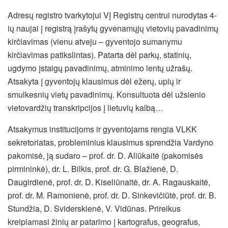
Adresų registro tvarkytojui VĮ Registrų centrui nurodytas 4-
ių naujai į registrą įrašytų gyvenamųjų vietovių pavadinimų
kirčiavimas (vienu atveju – gyventojo sumanymu
kirčiavimas patikslintas). Patarta dėl parkų, statinių,
ugdymo įstaigų pavadinimų, atminimo lentų užrašų.
Atsakyta į gyventojų klausimus dėl ežerų, upių ir
smulkesnių vietų pavadinimų. Konsultuota dėl užsienio
vietovardžių transkripcijos į lietuvių kalbą…
Atsakymus institucijoms ir gyventojams rengia VLKK
sekretoriatas, probleminius klausimus sprendžia Vardyno
pakomisė, ją sudaro – prof. dr. D. Aliūkaitė (pakomisės
pirmininkė), dr. L. Bilkis, prof. dr. G. Blažienė, D.
Daugirdienė, prof. dr. D. Kiseliūnaitė, dr. A. Ragauskaitė,
prof. dr. M. Ramonienė, prof. dr. D. Sinkevičiūtė, prof. dr. B.
Stundžia, D. Sviderskienė, V. Vidūnas. Prireikus
kreipiamasi žinių ar patarimo į kartografus, geografus,