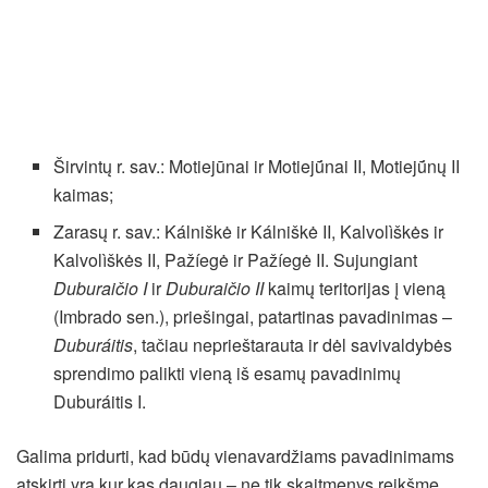
Širvintų r. sav.: Motiejūnai ir Motiejū́nai II, Motiejū́nų II
kaimas;
Zarasų r. sav.: Kálniškė ir Kálniškė II, Kalvolìškės ir
Kalvolìškės II, Pažíegė ir Pažíegė II. Sujungiant
Duburaičio I
ir
Duburaičio II
kaimų teritorijas į vieną
(Imbrado sen.), priešingai, patartinas pavadinimas –
Duburáitis
, tačiau neprieštarauta ir dėl savivaldybės
sprendimo palikti vieną iš esamų pavadinimų
Duburáitis I.
Galima pridurti, kad būdų vienavardžiams pavadinimams
atskirti yra kur kas daugiau – ne tik skaitmenys reikšme