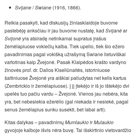
Svijane
/
Swiane
(1916, 1866).
Reikia pasakyti, kad diskusijų žiniasklaidoje buvome
pastebėję anksčiau ir jau buvome nustatę, kad
Svijanė
ar
Svijonė
yra atsiradę netinkamai supratus įrašus
žemėlapiuose vokiečių kalba. Tiek upelio, tiek šio ežero
pavadinimas pagal vokišką užrašymą Swiane lietuviškai
vartotinas kaip Žvejonė. Pasak Klaipėdos krašto vardyno
žinovės prof. dr. Dalios Kiseliūnaitės, istoriniuose
šaltiniuose Žvejonė yra aiškiai paliudytas net kelis kartus
(Zembrickio ir žemėlapiuose). Į jį įtekėjo ir iš jo ištekėjo dvi
upelės tuo pačiu vardu – Žvejonė. Vienos jau nebėra, kita
yra, bet nebesiekia ežerėlio (gal niekada ir nesiekė, pagal
senus žemėlapius sunku susekti, bet labai arti).
Kitas dalykas – pavadinimų
Mumlaukio
ir
Mulaukio
gyvojoje kalboje išvis nėra buvę. Tai išskirtinio vietovardžio