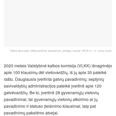
Vieša diskusija „Vietovardžiai: duomenys, prieiga, nauda“ 2019 m. | V. Jocio nuotr.
2020 metais Valstybinė kalbos komisija (VLKK) išnagrinėjo
apie 100 klausimų dėl vietovardžių, iš jų apie 30 pateikė
raštu. Daugiausia įvertinta gatvių pavadinimų: septynių
savivaldybių administracijos pateikė įvertinti apie 120
gatvėvardžių. Be to, įvertinti 28 gyvenamųjų vietovių
pavadinimai, tai gyvenamųjų vietovių atkūrimo ar jų
pavadinimo ir statuso įteisinimo klausimai, taip pat
pavadinimų pakeitimo atvejai.