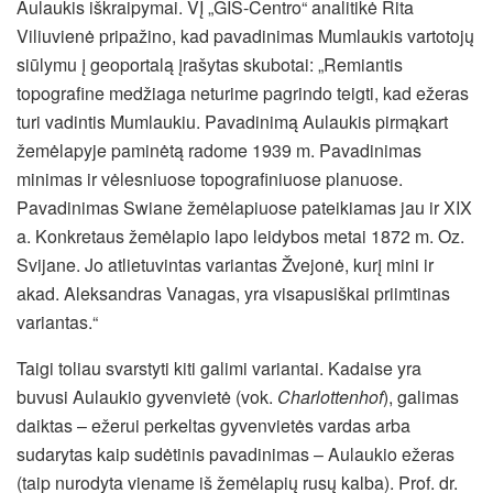
Aulaukis iškraipymai. VĮ „GIS-Centro“ analitikė Rita
Viliuvienė pripažino, kad pavadinimas Mumlaukis vartotojų
siūlymu į geoportalą įrašytas skubotai: „Remiantis
topografine medžiaga neturime pagrindo teigti, kad ežeras
turi vadintis Mumlaukiu. Pavadinimą Aulaukis pirmąkart
žemėlapyje paminėtą radome 1939 m. Pavadinimas
minimas ir vėlesniuose topografiniuose planuose.
Pavadinimas Swiane žemėlapiuose pateikiamas jau ir XIX
a. Konkretaus žemėlapio lapo leidybos metai 1872 m. Oz.
Svijane. Jo atlietuvintas variantas Žvejonė, kurį mini ir
akad. Aleksandras Vanagas, yra visapusiškai priimtinas
variantas.“
Taigi toliau svarstyti kiti galimi variantai. Kadaise yra
buvusi Aulaukio gyvenvietė (vok.
Charlottenhof
), galimas
daiktas – ežerui perkeltas gyvenvietės vardas arba
sudarytas kaip sudėtinis pavadinimas – Aulaukio ežeras
(taip nurodyta viename iš žemėlapių rusų kalba). Prof. dr.