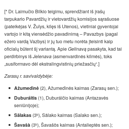
[* Dr. Laimučio Bilkio teigimu, sprendžiant iš įrašų
tarpukario Pavardžių ir vietovardžių komisijos sąrašuose
(pateikėjas V. Žulys, kilęs iš Utenos), vietiniai gyventojai
vartojo ir kitą viensėdžio pavadinimą – Pavazbys (pagal
ežero vardą Vazbys) ir jų tuo metu norėta įteisinti kaip
oficialų būtent šį variantą. Apie
Gelinavą
pasakyta, kad tai
perdirbinys iš
Jelenava
(asmenvardinės kilmės), toks
„susiformavo dėl ekstralingvistinių priežasčių“.]
Zarasų r. savivaldybėje:
Ažumedìnė
(2), Ažumedìnės kaimas (Zarasų sen.);
Duburáitis
(1), Duburáičio kaimas (Antazavės
seniūnijoje);
Sãlakas
(3
), Sãlako kaimas (Salako sen.);
b
Šavašà
(3
), Šavašõs kaimas (Antalieptės sen.);
b