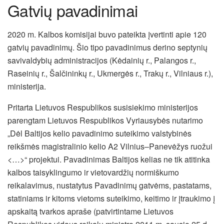
Gatvių pavadinimai
2020 m. Kalbos komisijai buvo pateikta įvertinti apie 120
gatvių pavadinimų. Šio tipo pavadinimus derino septynių
savivaldybių administracijos (Kėdainių r., Palangos r.,
Raseinių r., Šalčininkų r., Ukmergės r., Trakų r., Vilniaus r.),
ministerija.
Pritarta Lietuvos Respublikos susisiekimo ministerijos
parengtam Lietuvos Respublikos Vyriausybės nutarimo
„Dėl Baltijos kelio pavadinimo suteikimo valstybinės
reikšmės magistralinio kelio A2 Vilnius–Panevėžys ruožui
<…>“ projektui. Pavadinimas Baltijos kelias ne tik atitinka
kalbos taisyklingumo ir vietovardžių normiškumo
reikalavimus, nustatytus Pavadinimų gatvėms, pastatams,
statiniams ir kitoms vietoms suteikimo, keitimo ir įtraukimo į
apskaitą tvarkos apraše (patvirtintame Lietuvos