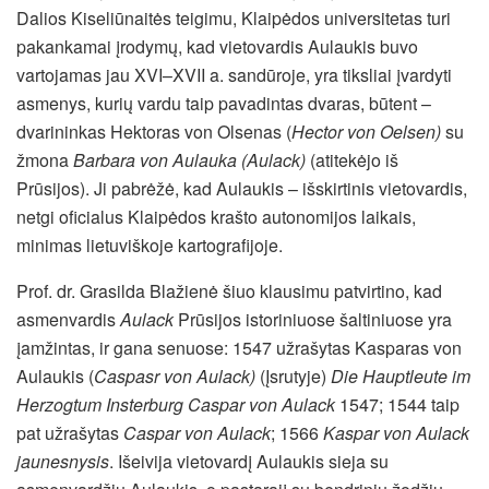
Dalios Kiseliūnaitės teigimu, Klaipėdos universitetas turi
pakankamai įrodymų, kad vietovardis Aulaukis buvo
vartojamas jau XVI–XVII a. sandūroje, yra tiksliai įvardyti
asmenys, kurių vardu taip pavadintas dvaras, būtent –
dvarininkas Hektoras von Olsenas (
Hector von Oelsen)
su
žmona
Barbara von Aulauka (Aulack)
(atitekėjo iš
Prūsijos). Ji pabrėžė, kad Aulaukis – išskirtinis vietovardis,
netgi oficialus Klaipėdos krašto autonomijos laikais,
minimas lietuviškoje kartografijoje.
Prof. dr. Grasilda Blažienė šiuo klausimu patvirtino, kad
asmenvardis
Aulack
Prūsijos istoriniuose šaltiniuose yra
įamžintas, ir gana senuose: 1547 užrašytas Kasparas von
Aulaukis (
Caspasr von Aulack)
(Įsrutyje)
Die Hauptleute im
Herzogtum Insterburg Caspar von Aulack
1547; 1544 taip
pat užrašytas
Caspar von Aulack
; 1566
Kaspar von Aulack
jaunesnysis
. Išeivija vietovardį Aulaukis sieja su