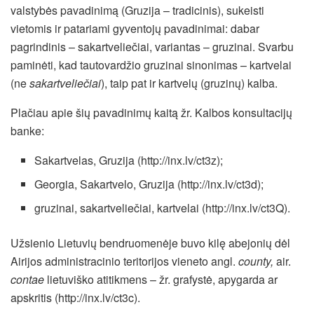
valstybės pavadinimą (Gruzija – tradicinis), sukeisti
vietomis ir patariami gyventojų pavadinimai: dabar
pagrindinis – sakartveliečiai, variantas – gruzinai. Svarbu
paminėti, kad tautovardžio gruzinai sinonimas – kartvelai
(ne
sakartveliečiai
), taip pat ir kartvelų (gruzinų) kalba.
Plačiau apie šių pavadinimų kaitą žr. Kalbos konsultacijų
banke:
Sakartvelas, Gruzija (http://inx.lv/ct3z);
Georgia, Sakartvelo, Gruzija (http://inx.lv/ct3d);
gruzinai, sakartveliečiai, kartvelai (http://inx.lv/ct3Q).
Užsienio Lietuvių bendruomenėje buvo kilę abejonių dėl
Airijos administracinio teritorijos vieneto angl.
county,
air.
contae
lietuviško atitikmens – žr. grafystė, apygarda ar
apskritis (http://inx.lv/ct3c).