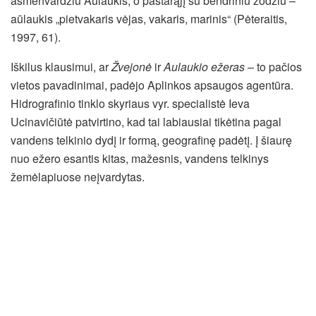
asmenvardžiu Aulaukis, o pastarąjį su bendriniu žodžiu –
aūlaukis „pietvakaris vėjas, vakaris, marinis“ (Pėteraitis,
1997, 61).
Iškilus klausimui, ar
Žvejonė
ir
Aulaukio ežeras
– to pačios
vietos pavadinimai, padėjo Aplinkos apsaugos agentūra.
Hidrografinio tinklo skyriaus vyr. specialistė Ieva
Ucinavičiūtė patvirtino, kad tai labiausiai tikėtina pagal
vandens telkinio dydį ir formą, geografinę padėtį. Į šiaurę
nuo ežero esantis kitas, mažesnis, vandens telkinys
žemėlapiuose neįvardytas.