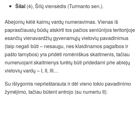
Šilaĩ
(4), Šilų̃ viensėdis (Turmanto sen.).
Abejonių kėlė kaimų vardų numeravimas. Vienas iš
paprasčiausių būdų atskirti tos pačios seniūnijos teritorijoje
esančių vienavardžių gyvenamųjų vietovių pavadinimus
(taip negali būti – nesaugu, nes klaidinamos pagalbos ir
pašto tarnybos) yra pridėti romėniškus skaitmenis, tačiau
numeruojant skaitmenys turėtų būti pridedami prie abiejų
vietovių vardų – I, II, III…
Su išlygomis neprieštarauta ir dėl vieno tokio pavadinimo
žymėjimo, tačiau būtent antrojo (su numeriu II):