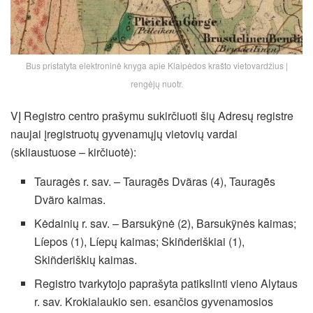
Bus pristatyta elektroninė knyga apie Klaipėdos krašto vietovardžius |
rengėjų nuotr.
VĮ Registro centro prašymu sukirčiuoti šių Adresų registre
naujai įregistruotų gyvenamųjų vietovių vardai
(skliaustuose – kirčiuotė):
Tauragės r. sav. – Tauragė̃s Dvãras (4), Tauragė̃s
Dvãro kaimas.
Kėdainių r. sav. – Barsukỹnė (2), Barsukỹnės kaimas;
Líepos (1), Líepų kaimas; Skiñderiškiai (1),
Skiñderiškių kaimas.
Registro tvarkytojo paprašyta patikslinti vieno Alytaus
r. sav. Krokialaukio sen. esančios gyvenamosios