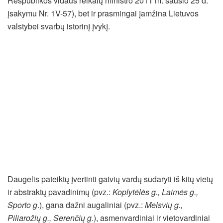
Respublikos vidaus reikalų ministro 2011 m. sausio 25 d.
įsakymu Nr. 1V-57), bet ir prasmingai įamžina Lietuvos
valstybei svarbų istorinį įvykį.
Daugelis pateiktų įvertinti gatvių vardų sudaryti iš kitų vietų
ir abstraktų pavadinimų (pvz.:
Koplytėlės g., Laimės g.,
Sporto g
.), gana dažni augaliniai (pvz.:
Melsvių g.,
Piliarožių g., Serenčių g
.), asmenvardiniai ir vietovardiniai