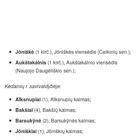
Jõniškė
(1 kirč.), Jõniškės viensėdis (Ceikinių sen.);
Aukštakálnis
(1 kirč.), Aukštakálnio viensėdis
(Naujojo Daugėliškio sen.);
Kėdainių r. savivaldybėje:
Al̃ksnupiai
(1), Al̃ksnupių kaimas;
Bakšiaĩ
(4), Bakšių̃ kaimas;
Barsukỹnė
(2), Barsukỹnės kaimas;
Jõniškiai
(1), Jõniškių kaimas;