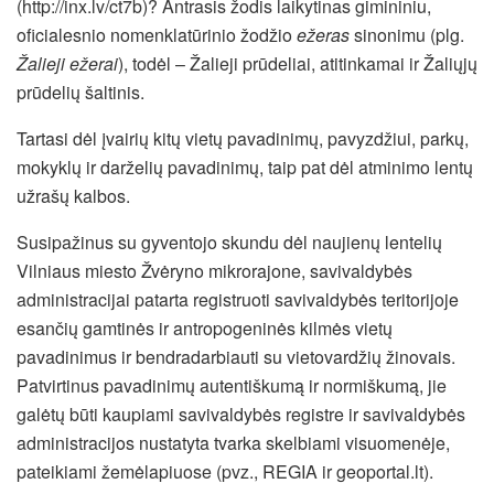
(http://inx.lv/ct7b)? Antrasis žodis laikytinas gimininiu,
oficialesnio nomenklatūrinio žodžio
ežeras
sinonimu (plg.
Žalieji ežerai
), todėl – Žalieji prūdeliai, atitinkamai ir Žaliųjų
prūdelių šaltinis.
Tartasi dėl įvairių kitų vietų pavadinimų, pavyzdžiui, parkų,
mokyklų ir darželių pavadinimų, taip pat dėl atminimo lentų
užrašų kalbos.
Susipažinus su gyventojo skundu dėl naujienų lentelių
Vilniaus miesto Žvėryno mikrorajone, savivaldybės
administracijai patarta registruoti savivaldybės teritorijoje
esančių gamtinės ir antropogeninės kilmės vietų
pavadinimus ir bendradarbiauti su vietovardžių žinovais.
Patvirtinus pavadinimų autentiškumą ir normiškumą, jie
galėtų būti kaupiami savivaldybės registre ir savivaldybės
administracijos nustatyta tvarka skelbiami visuomenėje,
pateikiami žemėlapiuose (pvz., REGIA ir geoportal.lt).