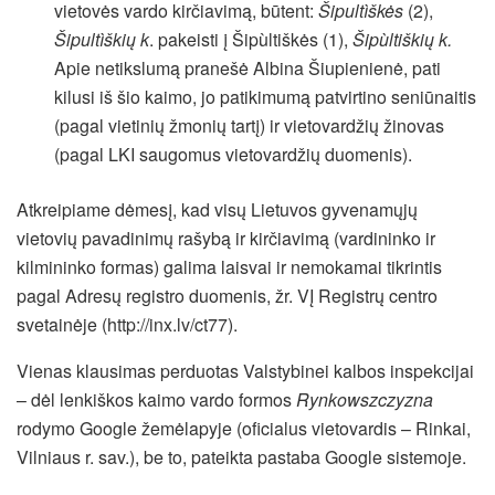
vietovės vardo kirčiavimą, būtent:
Šipultìškės
(2),
Šipultìškių k
. pakeisti į Šipùltiškės (1),
Šipùltiškių k.
Apie netikslumą pranešė Albina Šiupienienė, pati
kilusi iš šio kaimo, jo patikimumą patvirtino seniūnaitis
(pagal vietinių žmonių tartį) ir vietovardžių žinovas
(pagal LKI saugomus vietovardžių duomenis).
Atkreipiame dėmesį, kad visų Lietuvos gyvenamųjų
vietovių pavadinimų rašybą ir kirčiavimą (vardininko ir
kilmininko formas) galima laisvai ir nemokamai tikrintis
pagal Adresų registro duomenis, žr. VĮ Registrų centro
svetainėje (http://inx.lv/ct77).
Vienas klausimas perduotas Valstybinei kalbos inspekcijai
– dėl lenkiškos kaimo vardo formos
Rynkowszczyzna
rodymo Google žemėlapyje (oficialus vietovardis – Rinkai,
Vilniaus r. sav.), be to, pateikta pastaba Google sistemoje.