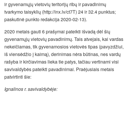
ir gyvenamųjų vietovių teritorijų ribų ir pavadinimų
tvarkymo taisyklių (http://inx.lv/ct7T) 24 ir 32.4 punktus;
paskutinė punkto redakcija 2020-02-13).
2020 metais gauti 6 prašymai pateikti išvadą dėl šių
gyvenamųjų vietovių pavadinimų. Tais atvejais, kai vardas
nekeičiamas, tik gyvenamosios vietovės tipas (pavyzdžiui,
iš viensėdžio į kaimą), derinimas nėra būtinas, nes vardų
rašyba ir kirčiavimas lieka tie patys, tačiau vertinami visi
savivaldybės pateikti pavadinimai. Praėjusiais metais
patvirtinti šie:
Ignalinos r. savivaldybėje: