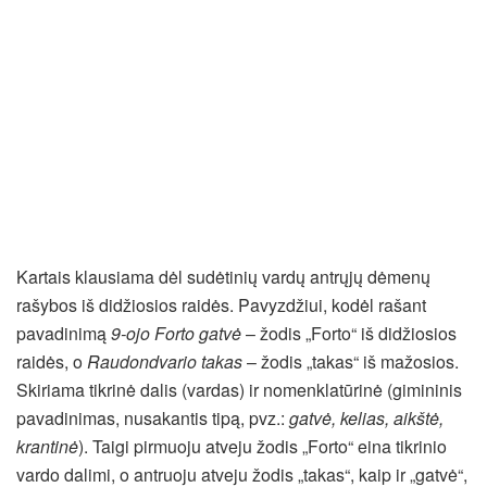
Kartais klausiama dėl sudėtinių vardų antrųjų dėmenų
rašybos iš didžiosios raidės. Pavyzdžiui, kodėl rašant
pavadinimą
9-ojo Forto gatvė
– žodis „Forto“ iš didžiosios
raidės, o
Raudondvario takas
– žodis „takas“ iš mažosios.
Skiriama tikrinė dalis (vardas) ir nomenklatūrinė (gimininis
pavadinimas, nusakantis tipą, pvz.:
gatvė, kelias, aikštė,
krantinė
). Taigi pirmuoju atveju žodis „Forto“ eina tikrinio
vardo dalimi, o antruoju atveju žodis „takas“, kaip ir „gatvė“,