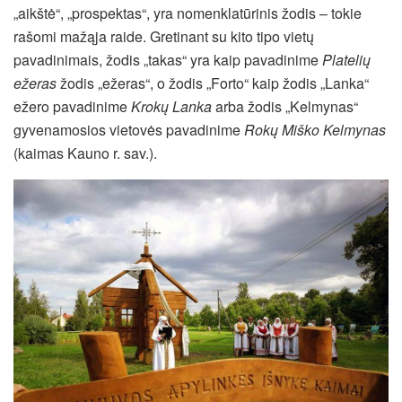
„aikštė“, „prospektas“, yra nomenklatūrinis žodis – tokie
rašomi mažąja raide. Gretinant su kito tipo vietų
pavadinimais, žodis „takas“ yra kaip pavadinime
Platelių
ežeras
žodis „ežeras“, o žodis „Forto“ kaip žodis „Lanka“
ežero pavadinime
Krokų Lanka
arba žodis „Kelmynas“
gyvenamosios vietovės pavadinime
Rokų Miško Kelmynas
(kaimas Kauno r. sav.).