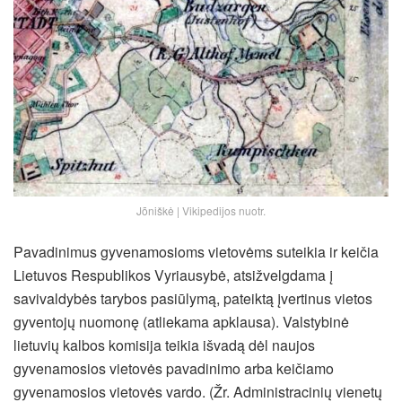
Jõniškė | Vikipedijos nuotr.
Pavadinimus gyvenamosioms vietovėms suteikia ir keičia
Lietuvos Respublikos Vyriausybė, atsižvelgdama į
savivaldybės tarybos pasiūlymą, pateiktą įvertinus vietos
gyventojų nuomonę (atliekama apklausa). Valstybinė
lietuvių kalbos komisija teikia išvadą dėl naujos
gyvenamosios vietovės pavadinimo arba keičiamo
gyvenamosios vietovės vardo. (Žr. Administracinių vienetų