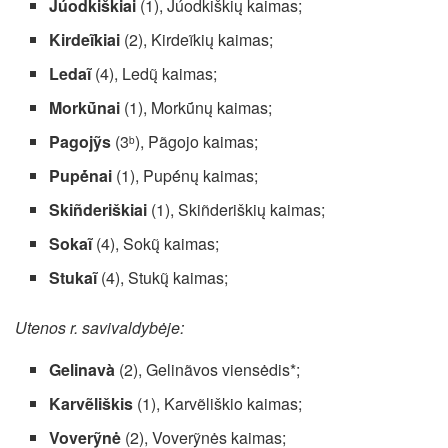
Júodkiškiai
(1), Júodkiškių kaimas;
Kirdeĩkiai
(2), Kirdeĩkių kaimas;
Ledaĩ
(4), Ledų̃ kaimas;
Morkū́nai
(1), Morkū́nų kaimas;
Pagojỹs
(3
), Pãgojo kaimas;
b
Pupė́nai
(1), Pupė́nų kaimas;
Skiñderiškiai
(1), Skiñderiškių kaimas;
Sokaĩ
(4), Sokų̃ kaimas;
Stukaĩ
(4), Stukų̃ kaimas;
Utenos r. savivaldybėje:
Gelinavà
(2), Gelinãvos viensėdis*;
Karvẽliškis
(1), Karvẽliškio kaimas;
Voverỹnė
(2), Voverỹnės kaimas;