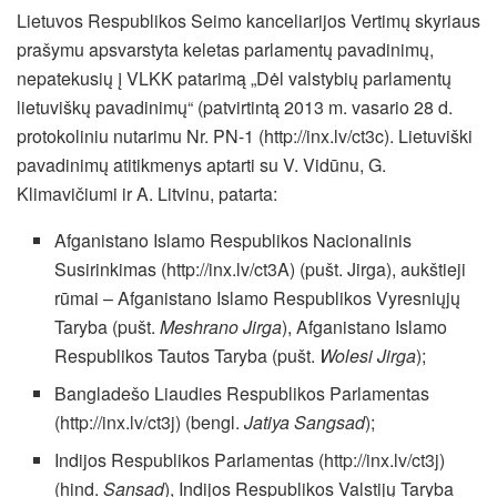
Lietuvos Respublikos Seimo kanceliarijos Vertimų skyriaus
prašymu apsvarstyta keletas parlamentų pavadinimų,
nepatekusių į VLKK patarimą „Dėl valstybių parlamentų
lietuviškų pavadinimų“ (patvirtintą 2013 m. vasario 28 d.
protokoliniu nutarimu Nr. PN-1 (http://inx.lv/ct3c). Lietuviški
pavadinimų atitikmenys aptarti su V. Vidūnu, G.
Klimavičiumi ir A. Litvinu, patarta:
Afganistano Islamo Respublikos Nacionalinis
Susirinkimas (http://inx.lv/ct3A) (pušt. Jirga), aukštieji
rūmai – Afganistano Islamo Respublikos Vyresniųjų
Taryba (pušt.
Meshrano Jirga
), Afganistano Islamo
Respublikos Tautos Taryba (pušt.
Wolesi Jirga
);
Bangladešo Liaudies Respublikos Parlamentas
(http://inx.lv/ct3j) (bengl.
Jatiya Sangsad
);
Indijos Respublikos Parlamentas (http://inx.lv/ct3j)
(hind.
Sansad
), Indijos Respublikos Valstijų Taryba