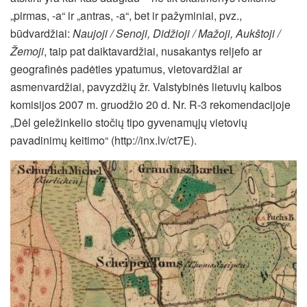
„pirmas, -a“ ir „antras, -a“, bet ir pažyminiai, pvz.,
būdvardžiai:
Naujoji / Senoji, Didžioji / Mažoji, Aukštoji /
Žemoji
, taip pat daiktavardžiai, nusakantys reljefo ar
geografinės padėties ypatumus, vietovardžiai ar
asmenvardžiai, pavyzdžių žr. Valstybinės lietuvių kalbos
komisijos 2007 m. gruodžio 20 d. Nr. R-3 rekomendacijoje
„Dėl geležinkelio stočių tipo gyvenamųjų vietovių
pavadinimų keitimo“ (http://inx.lv/ct7E).