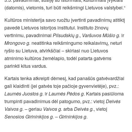
(datomis), vietomis, turi būti reikšmingi Lietuvos valstybei.“
Kultūros ministerija savo ruožtu įvertinti pavadinimų atitiktį
pavedė Lietuvos istorijos institutui. Instituto žinovų
vertinimu, pavadinimai
Pilsudskių g
.,
Varšuvos Mūšio g.
ir
Mrongovo g.
neatitinka reikšmingumo reikalavimų, neturi
ryšio su Lietuva, atvirkščiai – skiriasi nuo Lietuvos
atminimo kultūros žemėlapio, todėl patarta gatvėms
parinkti kitus vardus.
Kartais tenka atkreipti dėmesį, kad panašūs gatvėvardžiai
gali klaidinti (jei gatvės toje pačioje gyvenvietėje), pvz.:
Laumės Juostos g.
ir
Laumės Pėdos g
. Kartais pasiūloma
trumpinti pavadinimus dėl patogumo, pvz.: vietoj
Deivės
Vaivos g.
– geriau
Vaivos g.
arba
Deivės g.
, vietoj
Senosios Girininkijos g. – Girininkijos g
.