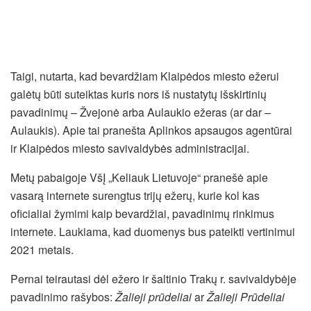
Taigi, nutarta, kad bevardžiam Klaipėdos miesto ežerui
galėtų būti suteiktas kuris nors iš nustatytų išskirtinių
pavadinimų – Žvejonė arba Aulaukio ežeras (ar dar –
Aulaukis). Apie tai pranešta Aplinkos apsaugos agentūrai
ir Klaipėdos miesto savivaldybės administracijai.
Metų pabaigoje VšĮ „Keliauk Lietuvoje“ pranešė apie
vasarą internete surengtus trijų ežerų, kurie kol kas
oficialiai žymimi kaip bevardžiai, pavadinimų rinkimus
internete. Laukiama, kad duomenys bus pateikti vertinimui
2021 metais.
Pernai teirautasi dėl ežero ir šaltinio Trakų r. savivaldybėje
pavadinimo rašybos:
Žalieji prūdeliai
ar
Žalieji Prūdeliai