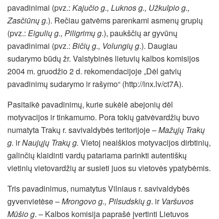
pavadinimai (pvz.:
Kajučio g., Luknos g., Užkulpio g.,
Zasčiūnų g
.). Rečiau gatvėms parenkami asmenų grupių
(pvz.:
Eigulių g., Piligrimų g
.), paukščių ar gyvūnų
pavadinimai (pvz.:
Bičių g., Volungių g
.). Daugiau
sudarymo būdų žr. Valstybinės lietuvių kalbos komisijos
2004 m. gruodžio 2 d. rekomendacijoje „Dėl gatvių
pavadinimų sudarymo ir rašymo“ (http://inx.lv/ct7A).
Pasitaikė pavadinimų, kurie sukėlė abejonių dėl
motyvacijos ir tinkamumo. Pora tokių gatvėvardžių buvo
numatyta Trakų r. savivaldybės teritorijoje –
Mažųjų Trakų
g.
ir
Naujųjų Trakų g.
Vietoj neaiškios motyvacijos dirbtinių,
galinčių klaidinti vardų patariama parinkti autentiškų
vietinių vietovardžių ar susieti juos su vietovės ypatybėmis.
Tris pavadinimus, numatytus Vilniaus r. savivaldybės
gyvenvietėse –
Mrongovo g., Pilsudskių g
. ir
Varšuvos
Mūšio g
. – Kalbos komisija paprašė įvertinti Lietuvos