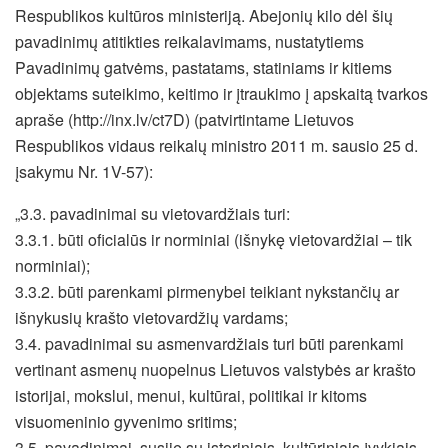
Respublikos kultūros ministeriją. Abejonių kilo dėl šių
pavadinimų atitikties reikalavimams, nustatytiems
Pavadinimų gatvėms, pastatams, statiniams ir kitiems
objektams suteikimo, keitimo ir įtraukimo į apskaitą tvarkos
apraše (http://inx.lv/ct7D) (patvirtintame Lietuvos
Respublikos vidaus reikalų ministro 2011 m. sausio 25 d.
įsakymu Nr. 1V-57):
„3.3. pavadinimai su vietovardžiais turi:
3.3.1. būti oficialūs ir norminiai (išnykę vietovardžiai – tik
norminiai);
3.3.2. būti parenkami pirmenybei teikiant nykstančių ar
išnykusių krašto vietovardžių vardams;
3.4. pavadinimai su asmenvardžiais turi būti parenkami
vertinant asmenų nuopelnus Lietuvos valstybės ar krašto
istorijai, mokslui, menui, kultūrai, politikai ir kitoms
visuomeninio gyvenimo sritims;
3.5. pavadinimai, susiję su istoriniais, kultūriniais įvykiais