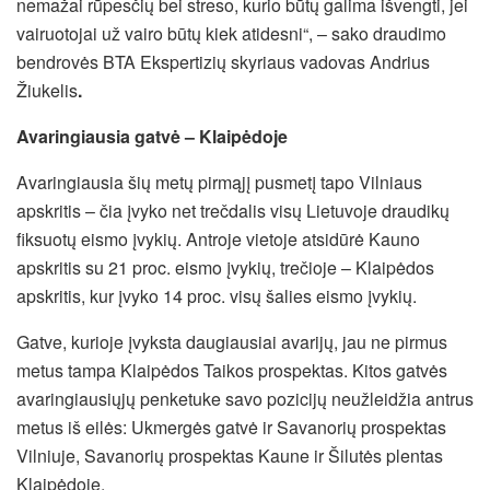
nemažai rūpesčių bei streso, kurio būtų galima išvengti, jei
vairuotojai už vairo būtų kiek atidesni“, – sako draudimo
bendrovės BTA Ekspertizių skyriaus vadovas Andrius
Žiukelis
.
Avaringiausia gatvė – Klaipėdoje
Avaringiausia šių metų pirmąjį pusmetį tapo Vilniaus
apskritis – čia įvyko net trečdalis visų Lietuvoje draudikų
fiksuotų eismo įvykių. Antroje vietoje atsidūrė Kauno
apskritis su 21 proc. eismo įvykių, trečioje – Klaipėdos
apskritis, kur įvyko 14 proc. visų šalies eismo įvykių.
Gatve, kurioje įvyksta daugiausiai avarijų, jau ne pirmus
metus tampa Klaipėdos Taikos prospektas. Kitos gatvės
avaringiausiųjų penketuke savo pozicijų neužleidžia antrus
metus iš eilės: Ukmergės gatvė ir Savanorių prospektas
Vilniuje, Savanorių prospektas Kaune ir Šilutės plentas
Klaipėdoje.