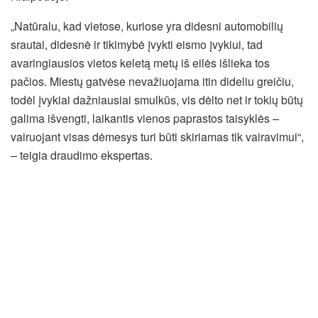
„Natūralu, kad vietose, kuriose yra didesni automobilių
srautai, didesnė ir tikimybė įvykti eismo įvykiui, tad
avaringiausios vietos keletą metų iš eilės išlieka tos
pačios. Miestų gatvėse nevažiuojama itin dideliu greičiu,
todėl įvykiai dažniausiai smulkūs, vis dėlto net ir tokių būtų
galima išvengti, laikantis vienos paprastos taisyklės –
vairuojant visas dėmesys turi būti skiriamas tik vairavimui“,
– teigia draudimo ekspertas.