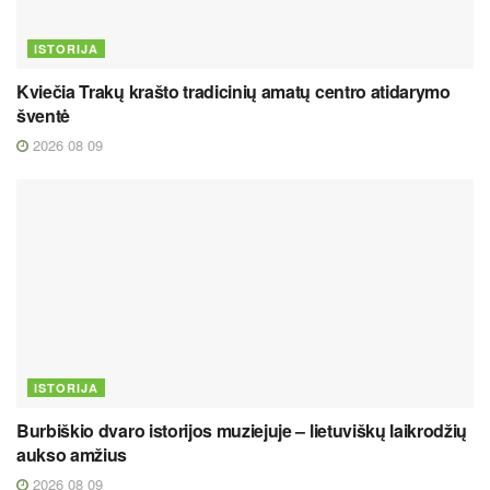
ISTORIJA
Kviečia Trakų krašto tradicinių amatų centro atidarymo
šventė
2026 08 09
ISTORIJA
Burbiškio dvaro istorijos muziejuje – lietuviškų laikrodžių
aukso amžius
2026 08 09