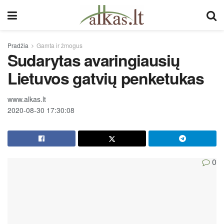
Pradžia
Gamta ir žmogus
Sudarytas avaringiausių
Lietuvos gatvių penketukas
www.alkas.lt
2020-08-30 17:30:08
0