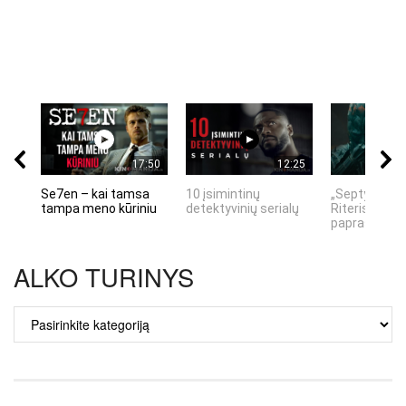
17:50
12:25
Se7en – kai tamsa
10 įsimintinų
„Septynių Ka
tampa meno kūriniu
detektyvinių serialų
Riteris" – kai
paprastumas
ALKO TURINYS
ALKO
TURINYS