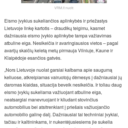
VRM.lt nuotr.
Eismo įvykius sukeliančios aplinkybės ir priežastys
Lietuvoje linkę kartotis – draudikų teigimu, kasmet
dažniausia eismo įvykio aplinkybe tampa važiavimas
atbuline eiga. Nesikeičia ir avaringiausios vietos – pagal
avarijų skaičių keletą metų pirmauja Vilniuje, Kaune ir
Klaipėdoje esančios gatvės.
„Nors Lietuvoje nuolat garsiai kalbama apie saugumą
keliuose, atkreipiamas vairuotojų dėmesys į dažniausiai jų
daromas klaidas, situacija beveik nesikeičia. Ir toliau daug
eismo įvykių sukeliama važiuojant atbuline eiga,
neatsargiai manevruojant ir kliudant stovinčius
automobilius bei atsitrenkiant į priešais važiuojančio
automobilio galinę dalį. Dažniausiai tai techniniai įvykiai,
tačiau ir kaltininkams, ir nukentėjusiesiems jie sukelia