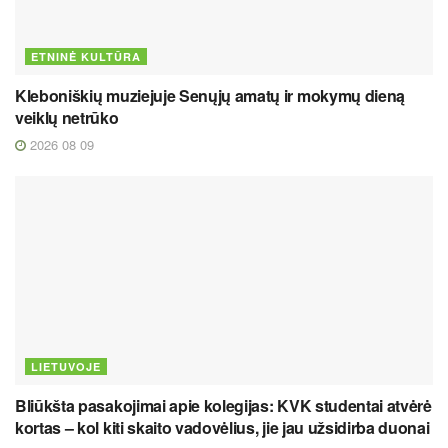
ETNINĖ KULTŪRA
Kleboniškių muziejuje Senųjų amatų ir mokymų dieną
veiklų netrūko
2026 08 09
LIETUVOJE
Bliūkšta pasakojimai apie kolegijas: KVK studentai atvėrė
kortas – kol kiti skaito vadovėlius, jie jau užsidirba duonai