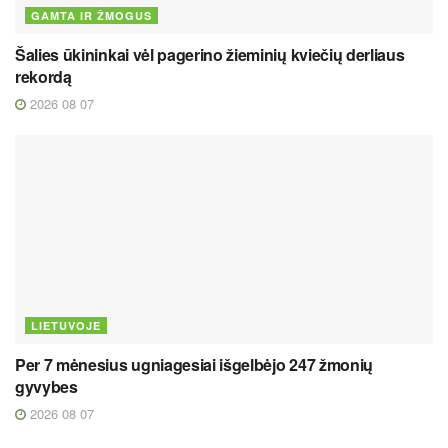
GAMTA IR ŽMOGUS
Šalies ūkininkai vėl pagerino žieminių kviečių derliaus
rekordą
2026 08 07
LIETUVOJE
Per 7 mėnesius ugniagesiai išgelbėjo 247 žmonių
gyvybes
2026 08 07