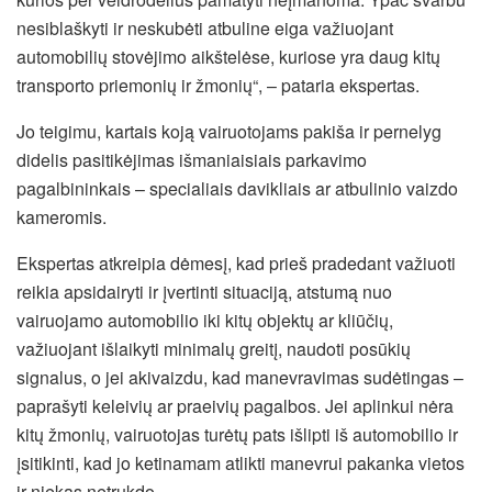
nesiblaškyti ir neskubėti atbuline eiga važiuojant
automobilių stovėjimo aikštelėse, kuriose yra daug kitų
transporto priemonių ir žmonių“, – pataria ekspertas.
Jo teigimu, kartais koją vairuotojams pakiša ir pernelyg
didelis pasitikėjimas išmaniaisiais parkavimo
pagalbininkais – specialiais davikliais ar atbulinio vaizdo
kameromis.
Ekspertas atkreipia dėmesį, kad prieš pradedant važiuoti
reikia apsidairyti ir įvertinti situaciją, atstumą nuo
vairuojamo automobilio iki kitų objektų ar kliūčių,
važiuojant išlaikyti minimalų greitį, naudoti posūkių
signalus, o jei akivaizdu, kad manevravimas sudėtingas –
paprašyti keleivių ar praeivių pagalbos. Jei aplinkui nėra
kitų žmonių, vairuotojas turėtų pats išlipti iš automobilio ir
įsitikinti, kad jo ketinamam atlikti manevrui pakanka vietos
ir niekas netrukdo.