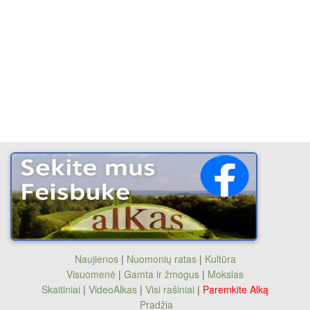
Naujienos
|
Nuomonių ratas
|
Kultūra
Visuomenė
|
Gamta ir žmogus
|
Mokslas
Skaitiniai
|
VideoAlkas
|
Visi rašiniai
|
Paremkite Alką
Pradžia