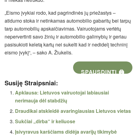
„Eismo įvykiai rodo, kad pagrindinės jų priežastys –
atidumo stoka ir netinkamas automobilio gabaritų bei tarpų
tarp automobilių apskaičiavimas. Vairuotojams vertėtų
nepervertinti savo žinių ir automobilio galimybių ir geriau
pasisukioti keletą kartų nei sukelti kad ir nedidelį techninį
eismo įvykį“, – sako A. Žiukelis.
SPAUSDINTI 🖨
Susiję Straipsniai:
Apklausa: Lietuvos vairuotojai labiausiai
nerimauja dėl stabdžių
Draudikai atskleidė avaringiausias Lietuvos vietas
Sukčiai „dirba“ ir keliuose
Įsivyravus karščiams didėja avarijų tikimybė