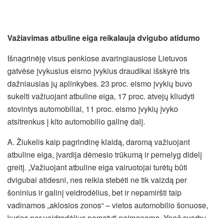
Važiavimas atbuline eiga reikalauja dvigubo atidumo
Išnagrinėję visus penkiose avaringiausiose Lietuvos
gatvėse įvykusius eismo įvykius draudikai išskyrė tris
dažniausias jų aplinkybes. 23 proc. eismo įvykių buvo
sukelti važiuojant atbuline eiga, 17 proc. atvejų kliudyti
stovintys automobiliai, 11 proc. eismo įvykių įvyko
atsitrenkus į kito automobilio galinę dalį.
A. Žiukelis kaip pagrindinę klaidą, daromą važiuojant
atbuline eiga, įvardija dėmesio trūkumą ir pernelyg didelį
greitį. „Važiuojant atbuline eiga vairuotojai turėtų būti
dvigubai atidesni, nes reikia stebėti ne tik vaizdą per
šoninius ir galinį veidrodėlius, bet ir nepamiršti taip
vadinamos „aklosios zonos“ – vietos automobilio šonuose,
kurios per veidrodėlius pamatyti neįmanoma. Ypač svarbu