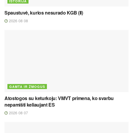
ISTORIJA
Spaustuvė, kurios nesurado KGB (II)
2026 08 08
GAMTA IR ŽMOGUS
Atostogos su keturkoju: VMVT primena, ko svarbu
nepamišti keliaujant ES
2026 08 07