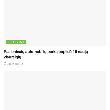
LIETUVOJE
Pasieniečių automobilių parką papildė 19 naujų
visureigių
2026 08 05