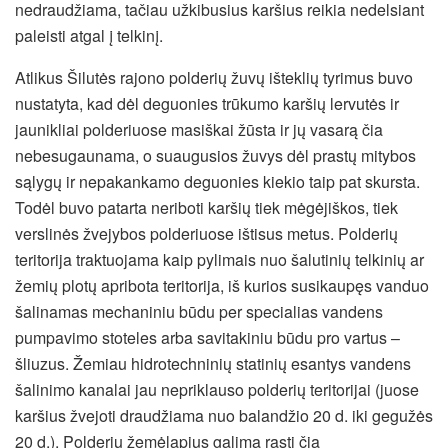
nedraudžiama, tačiau užkibusius karšius reikia nedelsiant
paleisti atgal į telkinį.
Atlikus Šilutės rajono polderių žuvų išteklių tyrimus buvo
nustatyta, kad dėl deguonies trūkumo karšių lervutės ir
jaunikliai polderiuose masiškai žūsta ir jų vasarą čia
nebesugaunama, o suaugusios žuvys dėl prastų mitybos
sąlygų ir nepakankamo deguonies kiekio taip pat skursta.
Todėl buvo patarta neriboti karšių tiek mėgėjiškos, tiek
verslinės žvejybos polderiuose ištisus metus. Polderių
teritorija traktuojama kaip pylimais nuo šalutinių telkinių ar
žemių plotų apribota teritorija, iš kurios susikaupęs vanduo
šalinamas mechaniniu būdu per specialias vandens
pumpavimo stoteles arba savitakiniu būdu pro vartus –
šliuzus. Žemiau hidrotechninių statinių esantys vandens
šalinimo kanalai jau nepriklauso polderių teritorijai (juose
karšius žvejoti draudžiama nuo balandžio 20 d. iki gegužės
20 d.). Polderių žemėlapius galima rasti čia