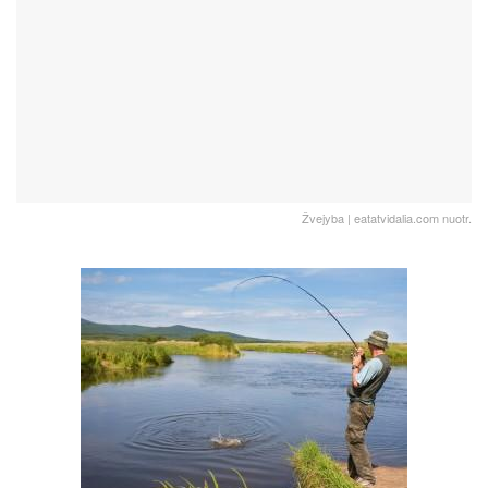
Žvejyba | eatatvidalia.com nuotr.