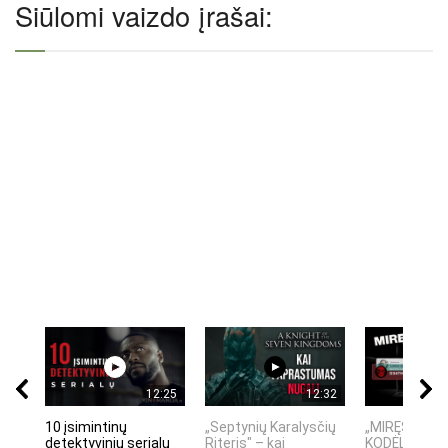
Siūlomi vaizdo įrašai:
12:25
12:32
10 įsimintinų
„Septynių Karalysčių
„MIRĘS INTE
detektyvinių serialų
Riteris" – kai
KODĖL DIDŽIO