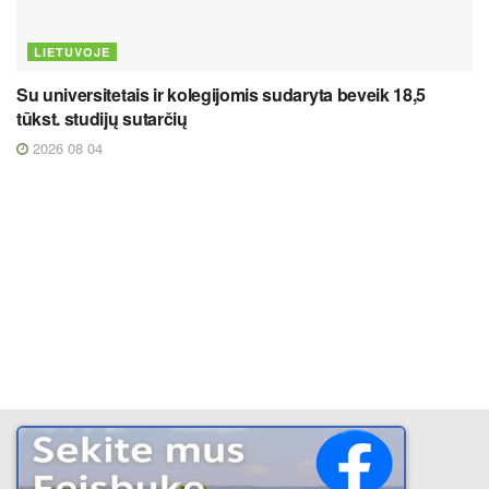
LIETUVOJE
Su universitetais ir kolegijomis sudaryta beveik 18,5
tūkst. studijų sutarčių
2026 08 04