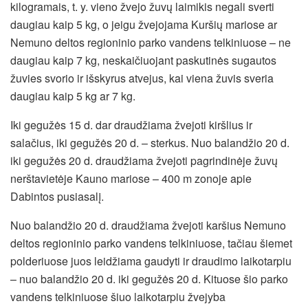
kilogramais, t. y. vieno žvejo žuvų laimikis negali sverti
daugiau kaip 5 kg, o jeigu žvejojama Kuršių mariose ar
Nemuno deltos regioninio parko vandens telkiniuose – ne
daugiau kaip 7 kg, neskaičiuojant paskutinės sugautos
žuvies svorio ir išskyrus atvejus, kai viena žuvis sveria
daugiau kaip 5 kg ar 7 kg.
Iki gegužės 15 d. dar draudžiama žvejoti kiršlius ir
salačius, iki gegužės 20 d. – sterkus. Nuo balandžio 20 d.
iki gegužės 20 d. draudžiama žvejoti pagrindinėje žuvų
nerštavietėje Kauno mariose – 400 m zonoje apie
Dabintos pusiasalį.
Nuo balandžio 20 d. draudžiama žvejoti karšius Nemuno
deltos regioninio parko vandens telkiniuose, tačiau šiemet
polderiuose juos leidžiama gaudyti ir draudimo laikotarpiu
– nuo balandžio 20 d. iki gegužės 20 d. Kituose šio parko
vandens telkiniuose šiuo laikotarpiu žvejyba