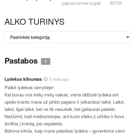
paprastumas nugali
INTERNETO N
ALKO TURINYS
ALKO
TURINYS
Pastabos
1
Lydekos kilnumas
5 metai ago
Palikit lydekas ramybėje!
Kai buvau vos kelių metų vaikas, viena didžiulė lydeka ant
upelio kranto mane už piršto pagavo ir įsikandusi laikė. Laikė,
laikė, ilgai laikė, bet ne tik nesuėdė, bet galiausiai paleido.
Nežiūrint, kad meškeriotojas, ant kurio slieko ji užkibo ir buvo
išvilkta į krantą, jos nepaleido.
Būkime kilnūs, kaip mane paleidusi lydeka – gyvenkime vieni