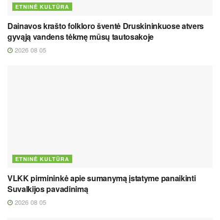
ETNINĖ KULTŪRA
Dainavos krašto folkloro šventė Druskininkuose atvers
gyvąją vandens tėkmę mūsų tautosakoje
2026 08 05
ETNINĖ KULTŪRA
VLKK pirmininkė apie sumanymą įstatyme panaikinti
Suvalkijos pavadinimą
2026 08 05