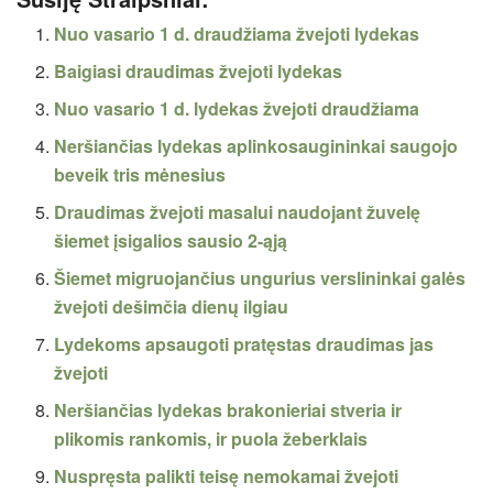
Nuo vasario 1 d. draudžiama žvejoti lydekas
Baigiasi draudimas žvejoti lydekas
Nuo vasario 1 d. lydekas žvejoti draudžiama
Neršiančias lydekas aplinkosaugininkai saugojo
beveik tris mėnesius
Draudimas žvejoti masalui naudojant žuvelę
šiemet įsigalios sausio 2-ąją
Šiemet migruojančius ungurius verslininkai galės
žvejoti dešimčia dienų ilgiau
Lydekoms apsaugoti pratęstas draudimas jas
žvejoti
Neršiančias lydekas brakonieriai stveria ir
plikomis rankomis, ir puola žeberklais
Nuspręsta palikti teisę nemokamai žvejoti