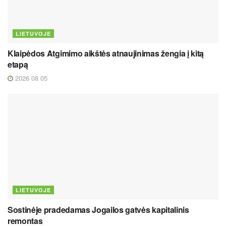
LIETUVOJE
Klaipėdos Atgimimo aikštės atnaujinimas žengia į kitą
etapą
2026 08 05
LIETUVOJE
Sostinėje pradedamas Jogailos gatvės kapitalinis
remontas