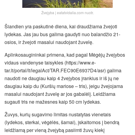
Žvejyba | eatatvidalia.com nuotr.
Šiandien yra paskutinė diena, kai draudžiama žvejoti
lydekas. Jas jau bus galima gaudyti nuo balandžio 21-
osios, ir žvejoti masalui naudojant žuvelę.
Aplinkosaugininkai primena, kad pagal Mėgėjų žvejybos
vidaus vandenyse taisykles (https://www.e-
tar.lt/portal/lt/legalAct/TAR.FEC90E6937D4/asr) galima
naudoti ne daugiau kaip 4 žvejybos įrankius ir iš jų ne
daugiau kaip du (Kuršių mariose – tris), jeigu žvejojama
masalui naudojant žuvelę ar jos gabalėlį. Leidžiama
sugauti tris ne mažesnes kaip 50 cm lydekas.
Žuvys, kurių sugavimo limitas nustatytas vienetais
(lydekos, sterkai, vėgėlės, šamai), įskaitomos į bendrą
leidžiamą per vieną žvejybą pasiimti žuvų kiekį