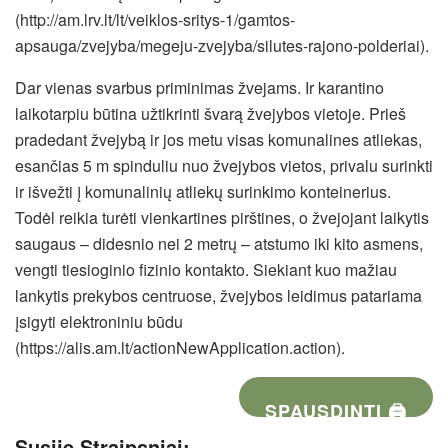
(http://am.lrv.lt/lt/veiklos-sritys-1/gamtos-
apsauga/zvejyba/megeju-zvejyba/silutes-rajono-polderiai).
Dar vienas svarbus priminimas žvejams. Ir karantino
laikotarpiu būtina užtikrinti švarą žvejybos vietoje. Prieš
pradedant žvejybą ir jos metu visas komunalines atliekas,
esančias 5 m spinduliu nuo žvejybos vietos, privalu surinkti
ir išvežti į komunalinių atliekų surinkimo konteinerius.
Todėl reikia turėti vienkartines pirštines, o žvejojant laikytis
saugaus – didesnio nei 2 metrų – atstumo iki kito asmens,
vengti tiesioginio fizinio kontakto. Siekiant kuo mažiau
lankytis prekybos centruose, žvejybos leidimus patariama
įsigyti elektroniniu būdu
(https://alis.am.lt/actionNewApplication.action).
SPAUSDINTI 🖨
Susiję Straipsniai: