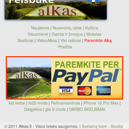
Naujienos
|
Nuomonių ratas
|
Kultūra
Visuomenė
|
Gamta ir žmogus
|
Mokslas
Skaitiniai
|
VideoAlkas
|
Visi rašiniai
|
Paremkite Alką
Pradžia
ket testai
|
fs25 mods
|
Refinansavimas
|
iPhone 16 Pro Max
|
Daigyklos
|
gta 5 mods
|
DARBO SKELBIMAI
© 2011 Alkas.lt - Visos teisės saugomos. |
Svetainę kūrė - Studija