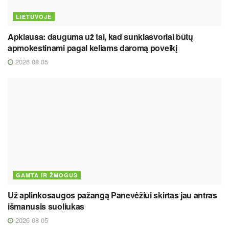
LIETUVOJE
Apklausa: dauguma už tai, kad sunkiasvoriai būtų
apmokestinami pagal keliams daromą poveikį
2026 08 05
GAMTA IR ŽMOGUS
Už aplinkosaugos pažangą Panevėžiui skirtas jau antras
išmanusis suoliukas
2026 08 05