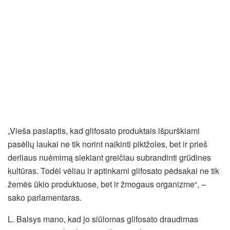
„Vieša paslaptis, kad glifosato produktais išpurškiami
pasėlių laukai ne tik norint naikinti piktžoles, bet ir prieš
derliaus nuėmimą siekiant greičiau subrandinti grūdines
kultūras. Todėl vėliau ir aptinkami glifosato pėdsakai ne tik
žemės ūkio produktuose, bet ir žmogaus organizme“, –
sako parlamentaras.
L. Balsys mano, kad jo siūlomas glifosato draudimas