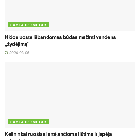
GAMTA IR ŽMOGUS
Nidos uoste išbandomas būdas mažinti vandens
„žydėjimą“
2026 08 06
GAMTA IR ŽMOGUS
Kelininkai ruošiasi artėjančioms liūtims ir įspėja