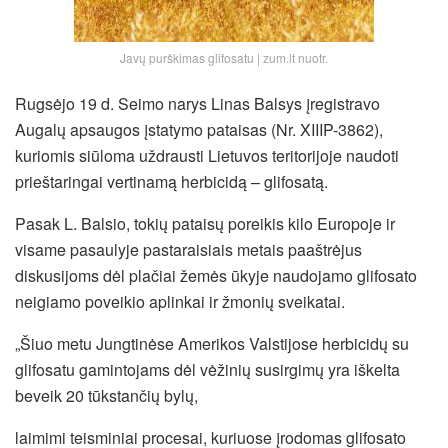
Javų purškimas glifosatu | zum.lt nuotr.
Rugsėjo 19 d. Seimo narys Linas Balsys įregistravo
Augalų apsaugos įstatymo pataisas (Nr. XIIIP-3862),
kuriomis siūloma uždrausti Lietuvos teritorijoje naudoti
prieštaringai vertinamą herbicidą – glifosatą.
Pasak L. Balsio, tokių pataisų poreikis kilo Europoje ir
visame pasaulyje pastaraisiais metais paaštrėjus
diskusijoms dėl plačiai žemės ūkyje naudojamo glifosato
neigiamo poveikio aplinkai ir žmonių sveikatai.
„Šiuo metu Jungtinėse Amerikos Valstijose herbicidų su
glifosatu gamintojams dėl vėžinių susirgimų yra iškelta
beveik 20 tūkstančių bylų,
laimimi teisminiai procesai, kuriuose įrodomas glifosato