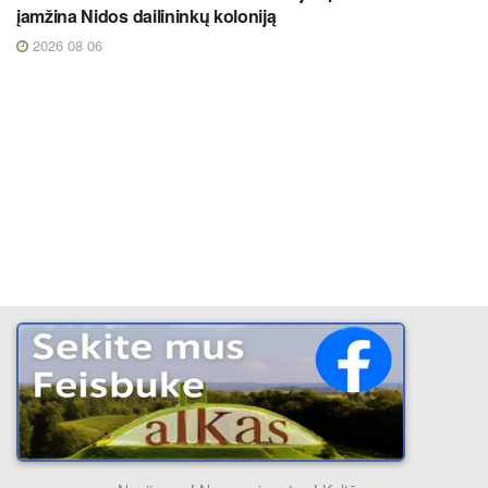
įamžina Nidos dailininkų koloniją
2026 08 06