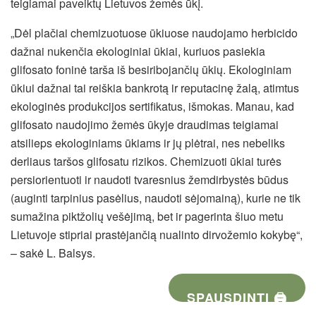
teigiamai paveiktų Lietuvos žemės ūkį.
„Dėl plačiai chemizuotuose ūkiuose naudojamo herbicido
dažnai nukenčia ekologiniai ūkiai, kuriuos pasiekia
glifosato foninė tarša iš besiribojančių ūkių. Ekologiniam
ūkiui dažnai tai reiškia bankrotą ir reputacinę žalą, atimtus
ekologinės produkcijos sertifikatus, išmokas. Manau, kad
glifosato naudojimo žemės ūkyje draudimas teigiamai
atsilieps ekologiniams ūkiams ir jų plėtrai, nes nebeliks
derliaus taršos glifosatu rizikos. Chemizuoti ūkiai turės
persiorientuoti ir naudoti tvaresnius žemdirbystės būdus
(auginti tarpinius pasėlius, naudoti sėjomainą), kurie ne tik
sumažina piktžolių vešėjimą, bet ir pagerinta šiuo metu
Lietuvoje stipriai prastėjančią nualinto dirvožemio kokybę“,
– sakė L. Balsys.
SPAUSDINTI 🖨