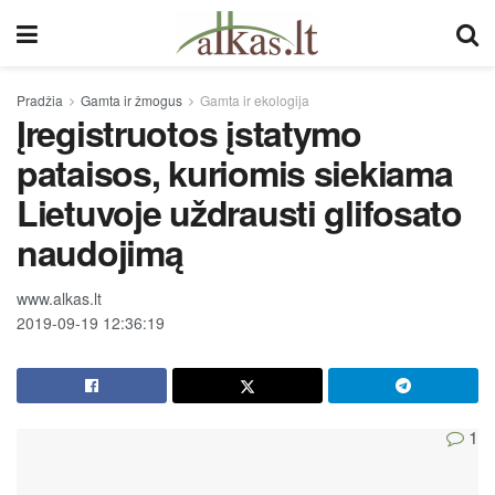
Pradžia
Gamta ir žmogus
Gamta ir ekologija
Įregistruotos įstatymo
pataisos, kuriomis siekiama
Lietuvoje uždrausti glifosato
naudojimą
www.alkas.lt
2019-09-19 12:36:19
1