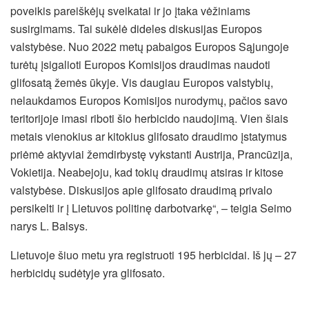
poveikis pareiškėjų sveikatai ir jo įtaka vėžiniams
susirgimams. Tai sukėlė dideles diskusijas Europos
valstybėse. Nuo 2022 metų pabaigos Europos Sąjungoje
turėtų įsigalioti Europos Komisijos draudimas naudoti
glifosatą žemės ūkyje. Vis daugiau Europos valstybių,
nelaukdamos Europos Komisijos nurodymų, pačios savo
teritorijoje imasi riboti šio herbicido naudojimą. Vien šiais
metais vienokius ar kitokius glifosato draudimo įstatymus
priėmė aktyviai žemdirbystę vykstanti Austrija, Prancūzija,
Vokietija. Neabejoju, kad tokių draudimų atsiras ir kitose
valstybėse. Diskusijos apie glifosato draudimą privalo
persikelti ir į Lietuvos politinę darbotvarkę“, – teigia Seimo
narys L. Balsys.
Lietuvoje šiuo metu yra registruoti 195 herbicidai. Iš jų – 27
herbicidų sudėtyje yra glifosato.