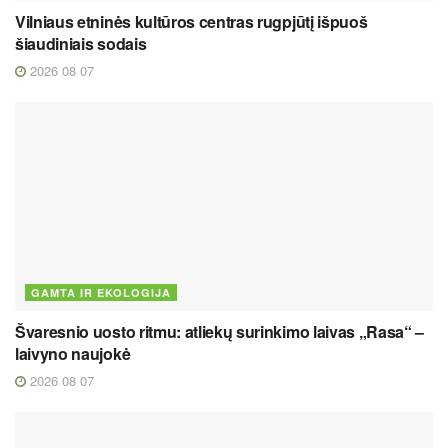
Vilniaus etninės kultūros centras rugpjūtį išpuoš
šiaudiniais sodais
2026 08 07
GAMTA IR EKOLOGIJA
Švaresnio uosto ritmu: atliekų surinkimo laivas „Rasa“ –
laivyno naujokė
2026 08 07