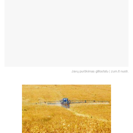
Javų purškimas glifosfatu | zum.lt nuotr.