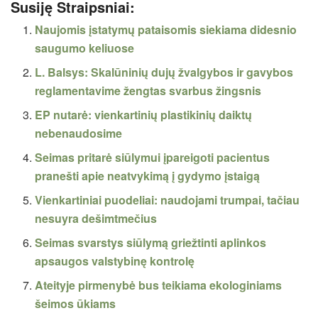
Susiję Straipsniai:
Naujomis įstatymų pataisomis siekiama didesnio
saugumo keliuose
L. Balsys: Skalūninių dujų žvalgybos ir gavybos
reglamentavime žengtas svarbus žingsnis
EP nutarė: vienkartinių plastikinių daiktų
nebenaudosime
Seimas pritarė siūlymui įpareigoti pacientus
pranešti apie neatvykimą į gydymo įstaigą
Vienkartiniai puodeliai: naudojami trumpai, tačiau
nesuyra dešimtmečius
Seimas svarstys siūlymą griežtinti aplinkos
apsaugos valstybinę kontrolę
Ateityje pirmenybė bus teikiama ekologiniams
šeimos ūkiams