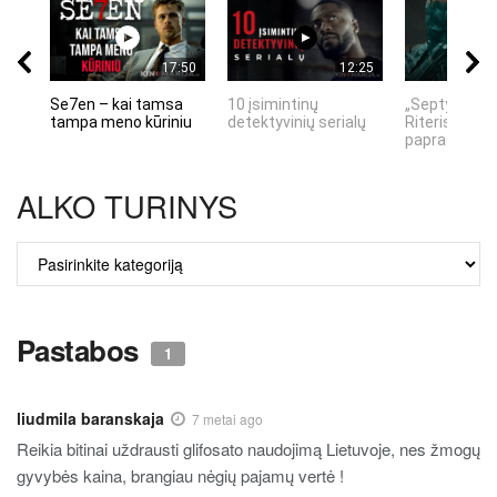
17:50
12:25
Se7en – kai tamsa
10 įsimintinų
„Septynių Ka
tampa meno kūriniu
detektyvinių serialų
Riteris" – kai
paprastumas
ALKO TURINYS
ALKO
TURINYS
Pastabos
1
liudmila baranskaja
7 metai ago
Reikia bitinai uždrausti glifosato naudojimą Lietuvoje, nes žmogų
gyvybės kaina, brangiau nėgių pajamų vertė !