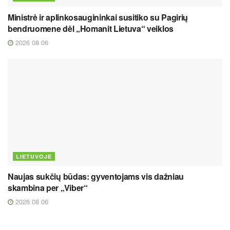
Ministrė ir aplinkosaugininkai susitiko su Pagirių
bendruomene dėl „Homanit Lietuva“ veiklos
2026 08 06
LIETUVOJE
Naujas sukčių būdas: gyventojams vis dažniau
skambina per „Viber“
2026 08 06