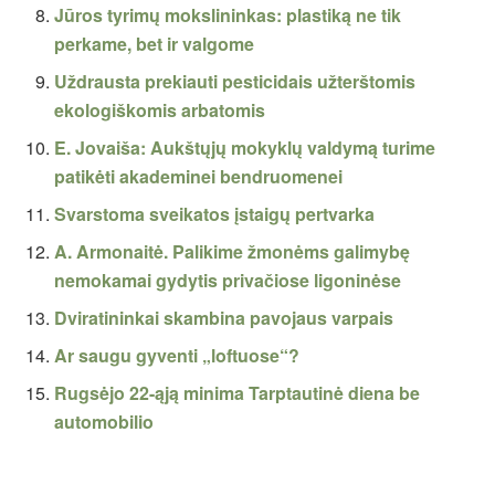
Jūros tyrimų mokslininkas: plastiką ne tik
perkame, bet ir valgome
Uždrausta prekiauti pesticidais užterštomis
ekologiškomis arbatomis
E. Jovaiša: Aukštųjų mokyklų valdymą turime
patikėti akademinei bendruomenei
Svarstoma sveikatos įstaigų pertvarka
A. Armonaitė. Palikime žmonėms galimybę
nemokamai gydytis privačiose ligoninėse
Dviratininkai skambina pavojaus varpais
Ar saugu gyventi „loftuose“?
Rugsėjo 22-ąją minima Tarptautinė diena be
automobilio