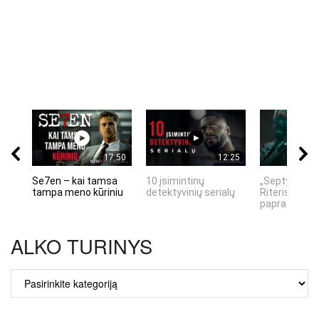
17:50
12:25
Se7en – kai tamsa
10 įsimintinų
„Septynių Ka
tampa meno kūriniu
detektyvinių serialų
Riteris" – kai
paprastumas
ALKO TURINYS
ALKO
TURINYS