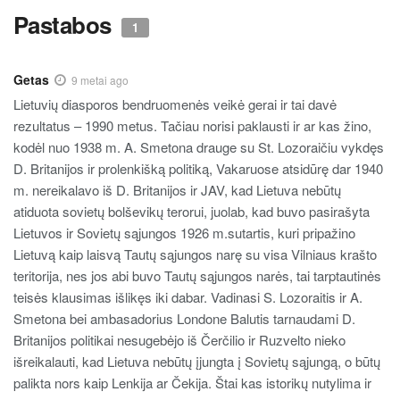
Pastabos
1
Getas
9 metai ago
Lietuvių diasporos bendruomenės veikė gerai ir tai davė
rezultatus – 1990 metus. Tačiau norisi paklausti ir ar kas žino,
kodėl nuo 1938 m. A. Smetona drauge su St. Lozoraičiu vykdęs
D. Britanijos ir prolenkišką politiką, Vakaruose atsidūrę dar 1940
m. nereikalavo iš D. Britanijos ir JAV, kad Lietuva nebūtų
atiduota sovietų bolševikų terorui, juolab, kad buvo pasirašyta
Lietuvos ir Sovietų sąjungos 1926 m.sutartis, kuri pripažino
Lietuvą kaip laisvą Tautų sąjungos narę su visa Vilniaus krašto
teritorija, nes jos abi buvo Tautų sąjungos narės, tai tarptautinės
teisės klausimas išlikęs iki dabar. Vadinasi S. Lozoraitis ir A.
Smetona bei ambasadorius Londone Balutis tarnaudami D.
Britanijos politikai nesugebėjo iš Čerčilio ir Ruzvelto nieko
išreikalauti, kad Lietuva nebūtų įjungta į Sovietų sąjungą, o būtų
palikta nors kaip Lenkija ar Čekija. Štai kas istorikų nutylima ir