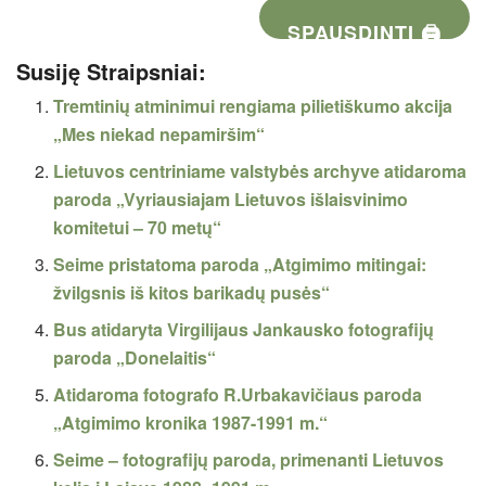
SPAUSDINTI 🖨
Susiję Straipsniai:
Tremtinių atminimui rengiama pilietiškumo akcija
„Mes niekad nepamiršim“
Lietuvos centriniame valstybės archyve atidaroma
paroda „Vyriausiajam Lietuvos išlaisvinimo
komitetui – 70 metų“
Seime pristatoma paroda „Atgimimo mitingai:
žvilgsnis iš kitos barikadų pusės“
Bus atidaryta Virgilijaus Jankausko fotografijų
paroda „Donelaitis“
Atidaroma fotografo R.Urbakavičiaus paroda
„Atgimimo kronika 1987-1991 m.“
Seime – fotografijų paroda, primenanti Lietuvos