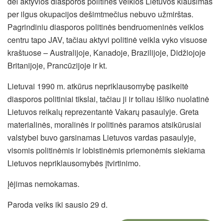
dėl aktyvios diasporos politinės veiklos Lietuvos klausimas
per ilgus okupacijos dešimtmečius nebuvo užmirštas.
Pagrindiniu diasporos politinės bendruomeninės veiklos
centru tapo JAV, tačiau aktyvi politinė veikla vyko visuose
kraštuose – Australijoje, Kanadoje, Brazilijoje, Didžiojoje
Britanijoje, Prancūzijoje ir kt.
Lietuvai 1990 m. atkūrus nepriklausomybę pasikeitė
diasporos politiniai tikslai, tačiau ji ir toliau išliko nuolatinė
Lietuvos reikalų reprezentantė Vakarų pasaulyje. Greta
materialinės, moralinės ir politinės paramos atsikūrusiai
valstybei buvo garsinamas Lietuvos vardas pasaulyje,
visomis politinėmis ir lobistinėmis priemonėmis siekiama
Lietuvos nepriklausomybės įtvirtinimo.
Įėjimas nemokamas.
Paroda veiks iki sausio 29 d.