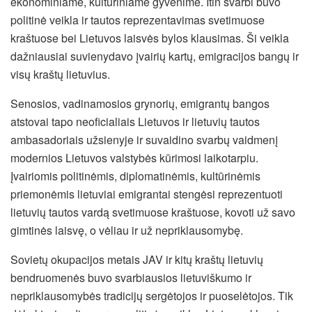
ekonominiame, kultūriniame gyvenime. Itin svarbi buvo
politinė veikla ir tautos reprezentavimas svetimuose
kraštuose
bei Lietuvos laisvės bylos klausimas. Ši veikla
dažniausiai suvienydavo įvairių kartų, emigracijos bangų ir
visų kraštų lietuvius.
Senosios, vadinamosios grynorių, emigrantų bangos
atstovai tapo neoficialiais Lietuvos ir lietuvių tautos
ambasadoriais užsienyje ir suvaidino svarbų vaidmenį
modernios Lietuvos valstybės kūrimosi laikotarpiu.
Įvairiomis politinėmis, diplomatinėmis, kultūrinėmis
priemonėmis lietuviai emigrantai stengėsi reprezentuoti
lietuvių tautos vardą svetimuose kraštuose, kovoti už savo
gimtinės laisvę, o vėliau ir už nepriklausomybę.
Sovietų okupacijos metais JAV ir kitų kraštų lietuvių
bendruomenės buvo svarbiausios lietuviškumo ir
nepriklausomybės tradicijų sergėtojos ir puoselėtojos. Tik