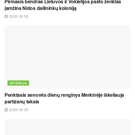
Pirmasis bendras Lietuvos ir Vokietijos pašto ženklas
įamžina Nidos dailininkų koloniją
2026 08 06
ISTORIJA
Penktasis senovės dienų renginys Merkinėje iškeliauja
partizanų takais
2026 08 06