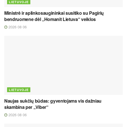
LIETUVOJE
Ministrė ir aplinkosaugininkai susitiko su Pagirių
bendruomene dėl „Homanit Lietuva“ veiklos
2026 08 06
LIETUVOJE
Naujas sukčių būdas: gyventojams vis dažniau
skambina per „Viber“
2026 08 06