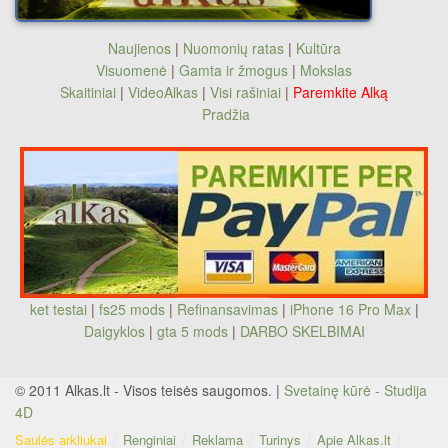
Naujienos
|
Nuomonių ratas
|
Kultūra
Visuomenė
|
Gamta ir žmogus
|
Mokslas
Skaitiniai
|
VideoAlkas
|
Visi rašiniai
|
Paremkite Alką
Pradžia
ket testai
|
fs25 mods
|
Refinansavimas
|
iPhone 16 Pro Max
|
Daigyklos
|
gta 5 mods
|
DARBO SKELBIMAI
© 2011 Alkas.lt - Visos teisės saugomos. |
Svetainę kūrė - Studija
4D
Saulės arkliukai
Renginiai
Reklama
Turinys
Apie Alkas.lt