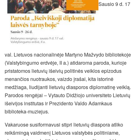
Sausio 9 d. 17
val. Lietuvos nacionalinėje Martyno Mažvydo bibliotekoje
(Valstybingumo erdvėje, II a.) atidaroma paroda, kurioje
pristatomos lietuvių išeivių politinės veiklos epizodus
menančios nuotraukos, vaizdo įrašai, kita istorinė
medžiaga, liudijanti lietuvių diasporos diplomatinę veiklą.
Parodos rengėjai – Vytauto Didžiojo universiteto Lietuvių
išeivijos institutas ir Prezidento Valdo Adamkaus
biblioteka-muziejus.
Vakaruose susiformavusi stipri lietuvių diaspora atliko
reikšmingą vaidmenį Lietuvos valstybės politiniame,