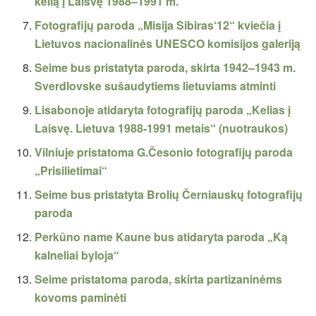
kelią į Laisvę 1988–1991 m.
Fotografijų paroda „Misija Sibiras‘12“ kviečia į
Lietuvos nacionalinės UNESCO komisijos galeriją
Seime bus pristatyta paroda, skirta 1942–1943 m.
Sverdlovske sušaudytiems lietuviams atminti
Lisabonoje atidaryta fotografijų paroda „Kelias į
Laisvę. Lietuva 1988-1991 metais“ (nuotraukos)
Vilniuje pristatoma G.Česonio fotografijų paroda
„Prisilietimai“
Seime bus pristatyta Brolių Černiauskų fotografijų
paroda
Perkūno name Kaune bus atidaryta paroda „Ką
kalneliai byloja“
Seime pristatoma paroda, skirta partizaninėms
kovoms paminėti