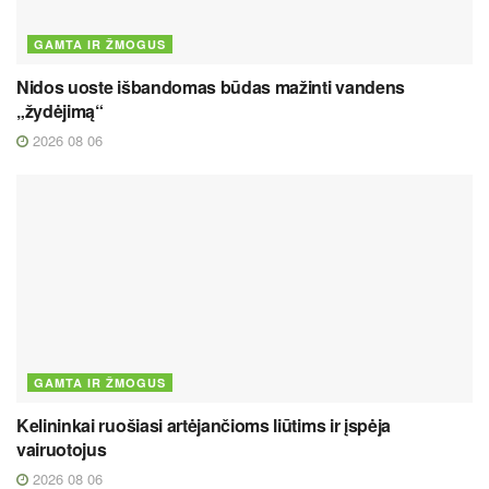
GAMTA IR ŽMOGUS
Nidos uoste išbandomas būdas mažinti vandens
„žydėjimą“
2026 08 06
GAMTA IR ŽMOGUS
Kelininkai ruošiasi artėjančioms liūtims ir įspėja
vairuotojus
2026 08 06