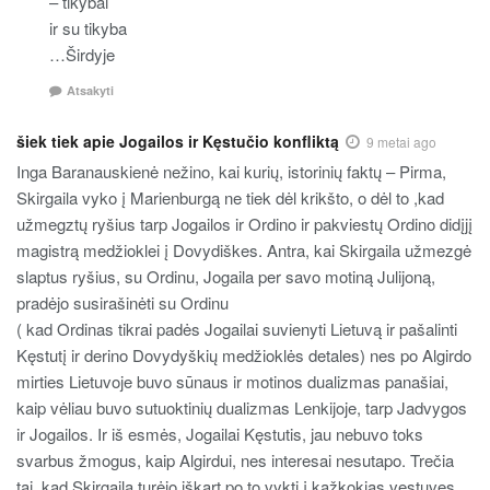
– tikybai
ir su tikyba
…Širdyje
Atsakyti
šiek tiek apie Jogailos ir Kęstučio konfliktą
9 metai ago
Inga Baranauskienė nežino, kai kurių, istorinių faktų – Pirma,
Skirgaila vyko į Marienburgą ne tiek dėl krikšto, o dėl to ,kad
užmegztų ryšius tarp Jogailos ir Ordino ir pakviestų Ordino didįjį
magistrą medžioklei į Dovydiškes. Antra, kai Skirgaila užmezgė
slaptus ryšius, su Ordinu, Jogaila per savo motiną Julijoną,
pradėjo susirašinėti su Ordinu
( kad Ordinas tikrai padės Jogailai suvienyti Lietuvą ir pašalinti
Kęstutį ir derino Dovydyškių medžioklės detales) nes po Algirdo
mirties Lietuvoje buvo sūnaus ir motinos dualizmas panašiai,
kaip vėliau buvo sutuoktinių dualizmas Lenkijoje, tarp Jadvygos
ir Jogailos. Ir iš esmės, Jogailai Kęstutis, jau nebuvo toks
svarbus žmogus, kaip Algirdui, nes interesai nesutapo. Trečia
tai, kad Skirgaila turėjo iškart po to vykti į kažkokias vestuves