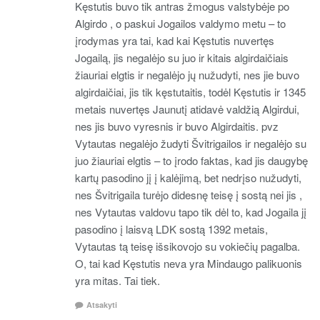
Kęstutis buvo tik antras žmogus valstybėje po
Algirdo , o paskui Jogailos valdymo metu – to
įrodymas yra tai, kad kai Kęstutis nuvertęs
Jogailą, jis negalėjo su juo ir kitais algirdaičiais
žiauriai elgtis ir negalėjo jų nužudyti, nes jie buvo
algirdaičiai, jis tik kęstutaitis, todėl Kęstutis ir 1345
metais nuvertęs Jaunutį atidavė valdžią Algirdui,
nes jis buvo vyresnis ir buvo Algirdaitis. pvz
Vytautas negalėjo žudyti Švitrigailos ir negalėjo su
juo žiauriai elgtis – to įrodo faktas, kad jis daugybę
kartų pasodino jį į kalėjimą, bet nedrįso nužudyti,
nes Švitrigaila turėjo didesnę teisę į sostą nei jis ,
nes Vytautas valdovu tapo tik dėl to, kad Jogaila jį
pasodino į laisvą LDK sostą 1392 metais,
Vytautas tą teisę išsikovojo su vokiečių pagalba.
O, tai kad Kęstutis neva yra Mindaugo palikuonis
yra mitas. Tai tiek.
Atsakyti