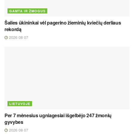
GAMTA IR ŽMOGUS
Šalies ūkininkai vėl pagerino žieminių kviečių derliaus
rekordą
2026 08 07
LIETUVOJE
Per 7 mėnesius ugniagesiai išgelbėjo 247 žmonių
gyvybes
2026 08 07