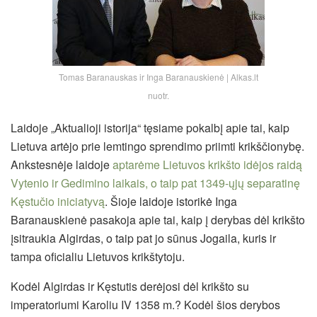
Tomas Baranauskas ir Inga Baranauskienė | Alkas.lt
nuotr.
Laidoje „Aktualioji istorija“ tęsiame pokalbį apie tai, kaip
Lietuva artėjo prie lemtingo sprendimo priimti krikščionybę.
Ankstesnėje laidoje
aptarėme Lietuvos krikšto idėjos raidą
Vytenio ir Gedimino laikais, o taip pat 1349-ųjų separatinę
Kęstučio iniciatyvą
. Šioje laidoje istorikė Inga
Baranauskienė pasakoja apie tai, kaip į derybas dėl krikšto
įsitraukia Algirdas, o taip pat jo sūnus Jogaila, kuris ir
tampa oficialiu Lietuvos krikštytoju.
Kodėl Algirdas ir Kęstutis derėjosi dėl krikšto su
imperatoriumi Karoliu IV 1358 m.? Kodėl šios derybos