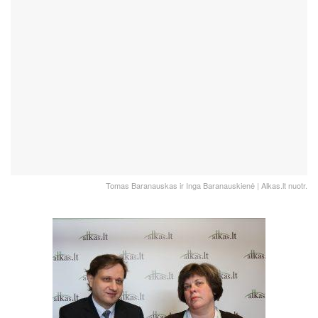
Tomas Baranauskas ir Inga Baranauskienė | Alkas.lt nuotr.