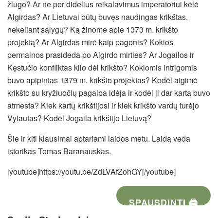
žlugo? Ar ne per didelius reikalavimus imperatoriui kėlė
Algirdas? Ar Lietuvai būtų buvęs naudingas krikštas,
nekeliant sąlygų?
Ką žinome apie 1373 m. krikšto
projektą? Ar Algirdas mirė kaip pagonis? Kokios
permainos prasideda po Algirdo mirties? Ar Jogailos ir
Kęstučio konfliktas kilo dėl krikšto? Kokiomis intrigomis
buvo apipintas 1379 m. krikšto projektas? Kodėl atgimė
krikšto su kryžiuočių pagalba idėja ir kodėl ji dar kartą buvo
atmesta? Kiek kartų krikštijosi ir kiek krikšto vardų turėjo
Vytautas? Kodėl Jogaila krikštijo Lietuvą?
Šie ir kiti klausimai aptariami laidos metu. Laidą veda
istorikas Tomas Baranauskas.
[youtube]https://youtu.be/ZdLVAfZohGY[/youtube]
SPAUSDINTI 🖨