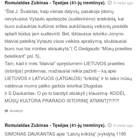
Romuialdas Zubinas - Tęsėjas (41-jų tremtinys).
9 metai ago
“Štai J. Švaistas, kaip vienas dalyvių, pasakoja įdomų
nevykusios Vytauto apoteozės (sudievinimo) anekdotą, kai
buvo sušauktas kultūros srities aukščiausių veiksnių posėdis
aptarti būdus jam sudievinti. Bet, išklausius istoriko Jonyno
blaiviai pateiktą Vytauto visos veiklos aprašymą, skubiausiai
buvo nuo tos minties atsisakyta.”( Č.Gedgaudo “Mūsų praeities
beieškant” psl. 5),
Tam, kad ir mes “blaiviai” spręstumem LIETUVOS praeities
(istorijos) problemas, mažiausiai reikia pažinti – ką apie
LIETUVOS ir LATVIJOS (LATGALOS) “krikštą” ir to laiko mūsų
valdovus mums paliko garbūs istorikai Dlugošas
ir S.Daukantas. O po to bandyti atsakyti į klausimą- KODĖL
MŪSŲ KULTŪRA PRARADO ISTORINĘ ATMINTĮ?!?!?!
Atsakyti
Romuialdas Zubinas - Tęsėjas (41-jų tremtinys).
9 metai ago
SIMONAS DAUKANTAS apie “Latvių krikštą” įvykdytą 1195