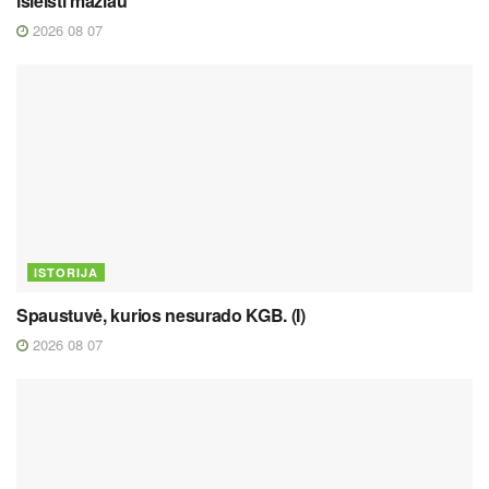
išleisti mažiau
2026 08 07
ISTORIJA
Spaustuvė, kurios nesurado KGB. (I)
2026 08 07