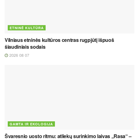
ETNINĖ KULTŪRA
Vilniaus etninės kultūros centras rugpjūtį išpuoš
šiaudiniais sodais
2026 08 07
GAMTA IR EKOLOGIJA
Švaresnio uosto ritmu: atliekų surinkimo laivas „Rasa“ –