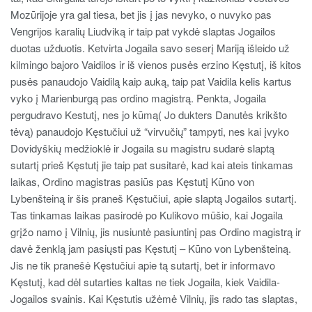
Mozūrijoje yra gal tiesa, bet jis į jas nevyko, o nuvyko pas
Vengrijos karalių Liudviką ir taip pat vykdė slaptas Jogailos
duotas užduotis. Ketvirta Jogaila savo seserį Mariją išleido už
kilmingo bajoro Vaidilos ir iš vienos pusės erzino Kęstutį, iš kitos
pusės panaudojo Vaidilą kaip auką, taip pat Vaidila kelis kartus
vyko į Marienburgą pas ordino magistrą. Penkta, Jogaila
pergudravo Kestutį, nes jo kūmą( Jo dukters Danutės krikšto
tėvą) panaudojo Kęstučiui už “virvučių” tampyti, nes kai įvyko
Dovidyškių medžioklė ir Jogaila su magistru sudarė slaptą
sutartį prieš Kęstutį jie taip pat susitarė, kad kai ateis tinkamas
laikas, Ordino magistras pasiūs pas Kęstutį Kūno von
Lybenšteiną ir šis praneš Kęstučiui, apie slaptą Jogailos sutartį.
Tas tinkamas laikas pasirodė po Kulikovo mūšio, kai Jogaila
grįžo namo į Vilnių, jis nusiuntė pasiuntinį pas Ordino magistrą ir
davė ženklą jam pasiųsti pas Kęstutį – Kūno von Lybenšteiną.
Jis ne tik pranešė Kęstučiui apie tą sutartį, bet ir informavo
Kęstutį, kad dėl sutarties kaltas ne tiek Jogaila, kiek Vaidila-
Jogailos svainis. Kai Kęstutis užėmė Vilnių, jis rado tas slaptas,