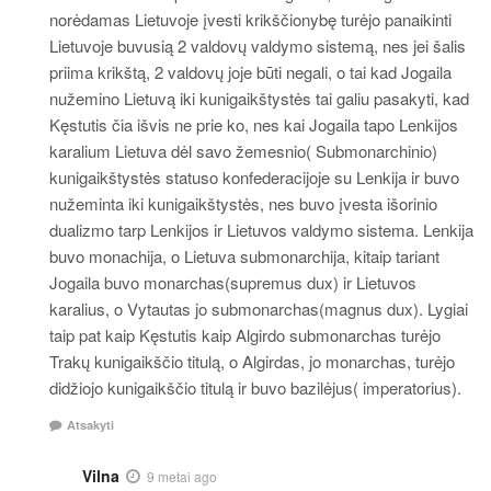
norėdamas Lietuvoje įvesti krikščionybę turėjo panaikinti
Lietuvoje buvusią 2 valdovų valdymo sistemą, nes jei šalis
priima krikštą, 2 valdovų joje būti negali, o tai kad Jogaila
nužemino Lietuvą iki kunigaikštystės tai galiu pasakyti, kad
Kęstutis čia išvis ne prie ko, nes kai Jogaila tapo Lenkijos
karalium Lietuva dėl savo žemesnio( Submonarchinio)
kunigaikštystės statuso konfederacijoje su Lenkija ir buvo
nužeminta iki kunigaikštystės, nes buvo įvesta išorinio
dualizmo tarp Lenkijos ir Lietuvos valdymo sistema. Lenkija
buvo monachija, o Lietuva submonarchija, kitaip tariant
Jogaila buvo monarchas(supremus dux) ir Lietuvos
karalius, o Vytautas jo submonarchas(magnus dux). Lygiai
taip pat kaip Kęstutis kaip Algirdo submonarchas turėjo
Trakų kunigaikščio titulą, o Algirdas, jo monarchas, turėjo
didžiojo kunigaikščio titulą ir buvo bazilėjus( imperatorius).
Atsakyti
Vilna
9 metai ago