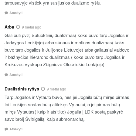
tarpusavyje vistiek yra susijusios dualizmo ryšiu.
Atsakyti
Arba
9 metai ago
Gali būti pvz; Sutuoktinių dualizmas( koks buvo tarp Jogailos ir
Jadvygos Lenkijoje) arba sūnaus ir motinos dualizmas( koks
buvo tarp Jogailos ir Julijonos Lietuvoje) arba galiausiai valdovo
ir bažnyčios hierarcho dualizmas ( koks buvo tarp Jogailos ir
Krokuvos vyskupo Zbignievo Olesnickio Lenkijoje).
Atsakyti
Dualistinis ryšys
9 metai ago
Tarp Jogailos ir Vytauto buvo, nes jei Jogaila būtų miręs pirmas,
tai Lenkijos sostas būtų atitekęs Vytautui, o jei pirmas būtų
miręs Vytautas( kaip ir atsitiko) Jogaila į LDK sostą paskyrė
savo brolį Švitrigailą, kaip submonarchą.
Atsakyti