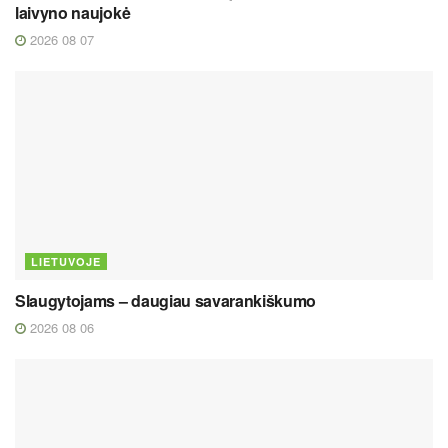
laivyno naujokė
2026 08 07
LIETUVOJE
Slaugytojams – daugiau savarankiškumo
2026 08 06