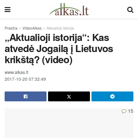
Pradžia
VideoAlkas
Aktualioji istorija
„Aktualioji istorija“: Kas
atvedė Jogailą į Lietuvos
krikštą? (video)
www.alkas.lt
2017-10-20 07:32:49
15