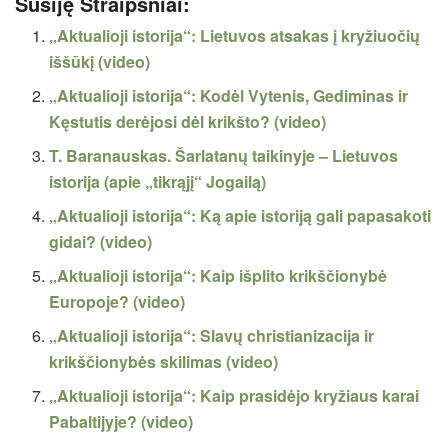
Susiję Straipsniai:
„Aktualioji istorija“: Lietuvos atsakas į kryžiuočių
iššūkį (video)
„Aktualioji istorija“: Kodėl Vytenis, Gediminas ir
Kęstutis derėjosi dėl krikšto? (video)
T. Baranauskas. Šarlatanų taikinyje – Lietuvos
istorija (apie „tikrąjį“ Jogailą)
„Aktualioji istorija“: Ką apie istoriją gali papasakoti
gidai? (video)
„Aktualioji istorija“: Kaip išplito krikščionybė
Europoje? (video)
„Aktualioji istorija“: Slavų christianizacija ir
krikščionybės skilimas (video)
„Aktualioji istorija“: Kaip prasidėjo kryžiaus karai
Pabaltijyje? (video)