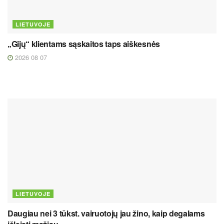
LIETUVOJE
„Gijų“ klientams sąskaitos taps aiškesnės
2026 08 07
LIETUVOJE
Daugiau nei 3 tūkst. vairuotojų jau žino, kaip degalams