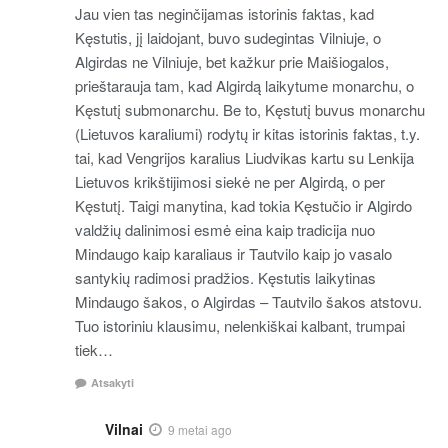
Jau vien tas neginčijamas istorinis faktas, kad
Kęstutis, jį laidojant, buvo sudegintas Vilniuje, o
Algirdas ne Vilniuje, bet kažkur prie Maišiogalos,
prieštarauja tam, kad Algirdą laikytume monarchu, o
Kęstutį submonarchu. Be to, Kęstutį buvus monarchu
(Lietuvos karaliumi) rodytų ir kitas istorinis faktas, t.y.
tai, kad Vengrijos karalius Liudvikas kartu su Lenkija
Lietuvos krikštijimosi siekė ne per Algirdą, o per
Kęstutį. Taigi manytina, kad tokia Kęstučio ir Algirdo
valdžių dalinimosi esmė eina kaip tradicija nuo
Mindaugo kaip karaliaus ir Tautvilo kaip jo vasalo
santykių radimosi pradžios. Kęstutis laikytinas
Mindaugo šakos, o Algirdas – Tautvilo šakos atstovu.
Tuo istoriniu klausimu, nelenkiškai kalbant, trumpai
tiek…
Atsakyti
Vilnai
9 metai ago