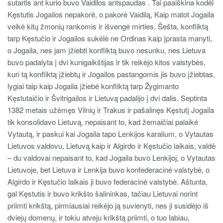
sutartis ant kurio buvo Vaidilos antspaudas . Tai paaiškina kodėl
Kęstutis Jogailos nepakorė, o pakorė Vaidilą, Kaip matot Jogaila
veikė kitų žmonių rankomis ir išvengė mirties. Šešta, konfliktą
tarp Kęstučio ir Jogailos sukėlė ne Ordinas kaip įprasta manyti,
o Jogaila, nes jam įžiebti konfliktą buvo nesunku, nes Lietuva
buvo padalyta į dvi kunigaikštijas ir tik reikėjo kitos valstybės,
kuri tą konfliktą įžiebtų ir Jogailos pastangomis jis buvo įžiebtas,
lygiai taip kaip Jogaila įžiebė konfliktą tarp Žygimanto
Kęstutaičio ir Švitrigailos ir Lietuvą padalijo į dvi dalis. Septinta
1382 metais užėmęs Vilnių ir Trakus ir pašalinęs Kęstutį Jogaila
tik konsolidavo Lietuvą, nepaisant to, kad žemaičiai palaikė
Vytautą, ir paskui kai Jogaila tapo Lenkijos karalium, o Vytautas
Lietuvos valdovu, Lietuvą kaip ir Algirdo ir Kęstučio laikais, valdė
– du valdovai nepaisant to, kad Jogaila buvo Lenkijoj, o Vytautas
Lietuvoje, bet Lietuva ir Lenkija buvo konfederacinė valstybė, o
Algirdo ir Kęstučio laikais ji buvo federacinė valstybė. Aštunta,
gal Kęstutis ir buvo krikšto šalininkas, tačiau Lietuvai norint
priimti krikštą, pirmiausiai reikėjo ją suvienyti, nes ji susidėjo iš
dviejų domenų, ir tokiu atveju krikštą priimti, o tuo labiau,