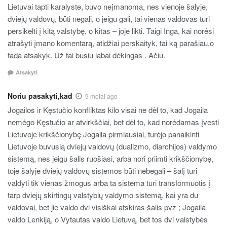
Lietuvai tapti karalyste, buvo neįmanoma, nes vienoje šalyje,
dviejų valdovų, būti negali, o jeigu gali, tai vienas valdovas turi
persikelti į kitą valstybę, o kitas – joje likti. Taigi Inga, kai norėsi
atrašyti įmano komentarą, atidžiai perskaityk, tai ką parašiau,o
tada atsakyk. Už tai būsiu labai dėkingas . Ačiū.
Atsakyti
Noriu pasakyti,kad
9 metai ago
Jogailos ir Kęstučio konfliktas kilo visai ne dėl to, kad Jogaila
nemėgo Kęstučio ar atvirkščiai, bet dėl to, kad norėdamas įvesti
Lietuvoje krikščionybę Jogaila pirmiausiai, turėjo panaikinti
Lietuvoje buvusią dviejų valdovų (dualizmo, diarchijos) valdymo
sistemą, nes jeigu šalis ruošiasi, arba nori priimti krikščionybę,
toje šalyje dviejų valdovų sistemos būti nebegali – šalį turi
valdyti tik vienas žmogus arba ta sistema turi transformuotis į
tarp dviejų skirtingų valstybių valdymo sistemą, kai yra du
valdovai, bet jie valdo dvi visiškai atskiras šalis pvz ; Jogaila
valdo Lenkiją, o Vytautas valdo Lietuvą, bet tos dvi valstybės