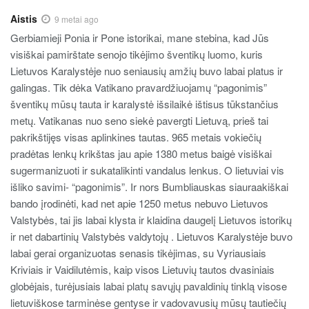
Aistis
9 metai ago
Gerbiamieji Ponia ir Pone istorikai, mane stebina, kad Jūs
visiškai pamirštate senojo tikėjimo šventikų luomo, kuris
Lietuvos Karalystėje nuo seniausių amžių buvo labai platus ir
galingas. Tik dėka Vatikano pravardžiuojamų “pagonimis”
šventikų mūsų tauta ir karalystė išsilaikė ištisus tūkstančius
metų. Vatikanas nuo seno siekė pavergti Lietuvą, prieš tai
pakrikštijęs visas aplinkines tautas. 965 metais vokiečių
pradėtas lenkų krikštas jau apie 1380 metus baigė visiškai
sugermanizuoti ir sukatalikinti vandalus lenkus. O lietuviai vis
išliko savimi- “pagonimis”. Ir nors Bumbliauskas siauraakiškai
bando įrodinėti, kad net apie 1250 metus nebuvo Lietuvos
Valstybės, tai jis labai klysta ir klaidina daugelį Lietuvos istorikų
ir net dabartinių Valstybės valdytojų . Lietuvos Karalystėje buvo
labai gerai organizuotas senasis tikėjimas, su Vyriausiais
Kriviais ir Vaidilutėmis, kaip visos Lietuvių tautos dvasiniais
globėjais, turėjusiais labai platų savųjų pavaldinių tinklą visose
lietuviškose tarminėse gentyse ir vadovavusių mūsų tautiečių