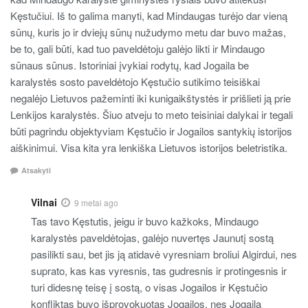
Kęstučiui. Iš to galima manyti, kad Mindaugas turėjo dar vieną
sūnų, kuris jo ir dviejų sūnų nužudymo metu dar buvo mažas,
be to, gali būti, kad tuo paveldėtoju galėjo likti ir Mindaugo
sūnaus sūnus. Istoriniai įvykiai rodytų, kad Jogaila be
karalystės sosto paveldėtojo Kęstučio sutikimo teisiškai
negalėjo Lietuvos pažeminti iki kunigaikštystės ir prišlieti ją prie
Lenkijos karalystės. Šiuo atveju to meto teisiniai dalykai ir tegali
būti pagrindu objektyviam Kęstučio ir Jogailos santykių istorijos
aiškinimui. Visa kita yra lenkiška Lietuvos istorijos beletristika.
Atsakyti
Vilnai
9 metai ago
Tas tavo Kęstutis, jeigu ir buvo kažkoks, Mindaugo
karalystės paveldėtojas, galėjo nuvertęs Jaunutį sostą
pasilikti sau, bet jis ją atidavė vyresniam broliui Algirdui, nes
suprato, kas kas vyresnis, tas gudresnis ir protingesnis ir
turi didesnę teisę į sostą, o visas Jogailos ir Kęstučio
konfliktas buvo išprovokuotas Jogailos, nes Jogaila