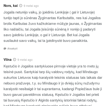
Nors, kai
9 metai ago
Jogaila neturėjo vaikų, jo įpėdiniu Lenkijoje ( gal ir Lietuvoje)
turėjo tapti jo sūnėnas Žygimantas Kaributaitis, nes kai Jogailos
brolis Kaributas žuvo kažkokiame mūšyje jaunas, o Žygimantas
liko našlaičiu, tai Jogaila Įsisūnijo sūnėną ir norėjo jį padaryti
savo įpėdiniu Lenkijoje, o gal ir Lietuvoje. Bet kai Jogaila
susilaukė savo vaikų, tai ta įpėdinystė buvo panaikinta.
Atsakyti
Vilna
9 metai ago
Kęstučio ir Jogailos santykiuose pirmoje vietoje yra to meto jų
teisinė pusė. Santykiai tarp šių valdovų rodytų, kad Mindaugo
sukurtos Lietuvos kaip karalystė teisinis statusas tais laikais dar
nebuvo pražuvęs, t.y. su Mindaugo ir jo dviejų sūnų nužudymu
karalystė nesibaigė ir tai suprantama, kadangi Popiežiaus bule ji
buvo gavusi paveldimos statusą. Kęstučio ir Jogailos bei prieš
tai buvusių Kęstučio ir Algirdo santykių istoriniai faktai rodytų,
kad Mindaugo karalystė giminystės ryšiais buvo atitekusi