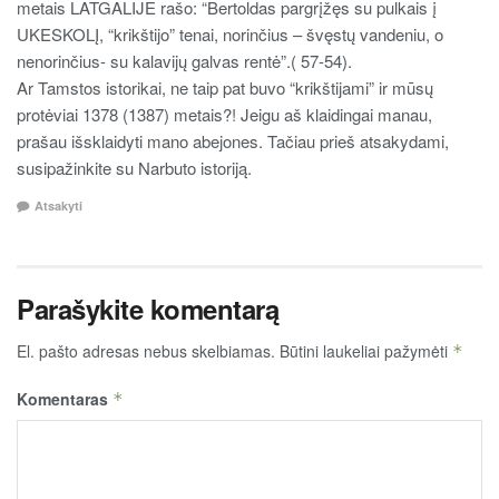
metais LATGALIJE rašo: “Bertoldas pargrįžęs su pulkais į
UKESKOLĮ, “krikštijo” tenai, norinčius – švęstų vandeniu, o
nenorinčius- su kalavijų galvas rentė”.( 57-54).
Ar Tamstos istorikai, ne taip pat buvo “krikštijami” ir mūsų
protėviai 1378 (1387) metais?! Jeigu aš klaidingai manau,
prašau išsklaidyti mano abejones. Tačiau prieš atsakydami,
susipažinkite su Narbuto istoriją.
Atsakyti
Parašykite komentarą
El. pašto adresas nebus skelbiamas.
Būtini laukeliai pažymėti
*
Komentaras
*