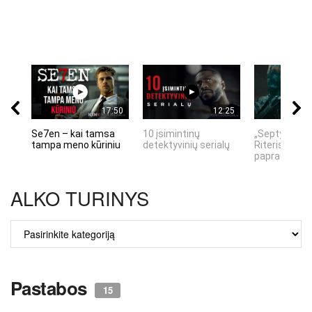
17:50
12:25
Se7en – kai tamsa
10 įsimintinų
„Septynių Ka
tampa meno kūriniu
detektyvinių serialų
Riteris" – kai
paprastumas
ALKO TURINYS
ALKO
TURINYS
Pastabos
15