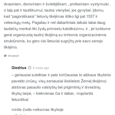
dvasiniam, doroviniam ir švietėjiškam , profesiniam vystymuisi ,
o taip pat ir tautiškumui, tautos vienybei, jos gynybai. Įdomu,
kad “pagoniškasis” lietuvių tikėjimas išliko ligi pat 1537 ir
vėlesniųjų metų. Pagaliau ir net dabartiniais laikais labai daug
tautiečių menkai tiki žydų primestu katoliksizmu, ir , jei turėtume
gerai organizuotą tautinį tikėjimą su tvirtomis organizacinėmis
struktūromis, ko gero visi lietuviai sugrįžtų prie savo senojo
tikėjimo.
Atsakyti
Giedrius
9 metai ago
– geriausiai sutelktas ir pats tvirčiausias to aiškaus tikybinio
paveldo (mūsų, visų seniausiai išskleisto Žemėj tikėjimo)
atstovas pasaulio valstybių bei prigimtinių ir išvestinių
tikybų tarpe, – kiekvienas čia ir dabar, -mąstantis
lietuviškai:
mintis-žodis-veiksmas tikyboje