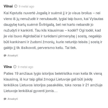
Vilnai
9 metai ago
Kai Kęstutis nuvertė Jogailą ir suėmė jį ir jo visus brolius – nei
vieno iš jų nenužudė ir nenubaudė, lygiai taip buvo, kai Vytautas
daugybę kartų suėmė Švitrigailą, bet nei karto nebandė jo
nužudyti ir kankinti. Tau kils klausimas – kodėl? Ogi todėl, kad
jie visi buvo Algirdaičiai ir turėdami pirmenybę į sostą, negalėjo
būti kankinami ir žudomi žmonių, kurie neturėjo teisės į sostą ir
galėjo jį tik išsikovoti, perversmo keliu. Tai tiek.
Atsakyti
Vilna
9 metai ago
Paties 19 amžiaus lygio istorijos beletristika man kelia tik vieną
klausimą, iš kur taip giliai žmogui Lietuvoje gali būti įsėdę
lenkiškos Lietuvos istorijos pasakėlės, toks noras ir 21 amžiuje
Lietuvoje lenkiškai gyventi jomis…
Atsakyti