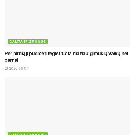
GAMTA IR ŽMOGUS
Per pirmąjį pusmetį registruota mažiau gimusių vaikų nei
pernai
2026 08 07
GAMTA IR ŽMOGUS