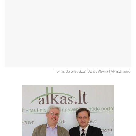
Tomas Baranauskas, Darius Alekna | Alkas.lt, nuotr.