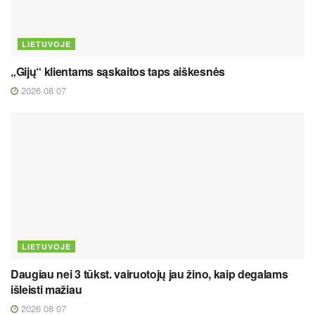
LIETUVOJE
„Gijų“ klientams sąskaitos taps aiškesnės
2026 08 07
LIETUVOJE
Daugiau nei 3 tūkst. vairuotojų jau žino, kaip degalams
išleisti mažiau
2026 08 07