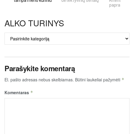
tampa meno kūriniu
detektyvinių serialų
Riteris" – kai
paprastumas
ALKO TURINYS
ALKO
TURINYS
Parašykite komentarą
El. pašto adresas nebus skelbiamas.
Būtini laukeliai pažymėti
*
Komentaras
*