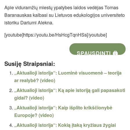
Apie viduramžių miestų ypatybes laidos vedėjas Tomas
Baranauskas kalbasi su Lietuvos edukologijos universiteto
istoriku Dariumi Alekna.
[youtube]https://youtu.be/HsHcgTqnHSs[/youtube]
SPAUSDINTI 🖨
Susiję Straipsniai:
„Aktualioji istorija“: Luominė visuomenė – teorija
ar realybė? (video)
„Aktualioji istorija“: Ką apie istoriją gali papasakoti
gidai? (video)
„Aktualioji istorija“: Kaip išplito krikščionybė
Europoje? (video)
„Aktualioji istorija“: Kokią įtaką kryžiaus žygiai