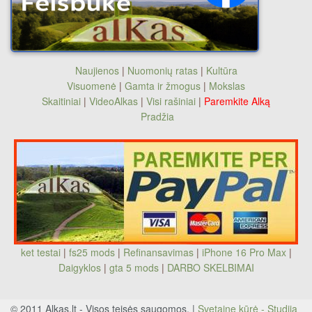
Naujienos
|
Nuomonių ratas
|
Kultūra
Visuomenė
|
Gamta ir žmogus
|
Mokslas
Skaitiniai
|
VideoAlkas
|
Visi rašiniai
|
Paremkite Alką
Pradžia
ket testai
|
fs25 mods
|
Refinansavimas
|
iPhone 16 Pro Max
|
Daigyklos
|
gta 5 mods
|
DARBO SKELBIMAI
© 2011 Alkas.lt - Visos teisės saugomos. |
Svetainę kūrė - Studija