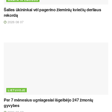
Šalies ūkininkai vėl pagerino žieminių kviečių derliaus
rekordą
2026 08 07
LIETUVOJE
Per 7 mėnesius ugniagesiai išgelbėjo 247 žmonių
gyvybes