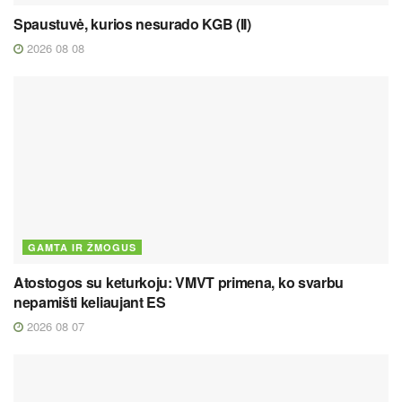
Spaustuvė, kurios nesurado KGB (II)
2026 08 08
GAMTA IR ŽMOGUS
Atostogos su keturkoju: VMVT primena, ko svarbu
nepamišti keliaujant ES
2026 08 07