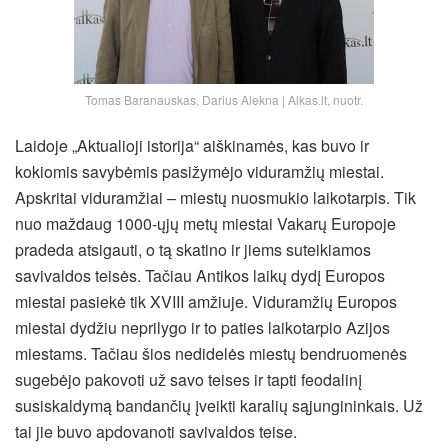
Tomas Baranauskas, Darius Alekna | Alkas.lt, nuotr.
Laidoje „Aktualioji istorija“ aiškinamės, kas buvo ir
kokiomis savybėmis pasižymėjo viduramžių miestai.
Apskritai viduramžiai – miestų nuosmukio laikotarpis. Tik
nuo maždaug 1000-ųjų metų miestai Vakarų Europoje
pradeda atsigauti, o tą skatino ir jiems suteikiamos
savivaldos teisės. Tačiau Antikos laikų dydį Europos
miestai pasiekė tik XVIII amžiuje. Viduramžių Europos
miestai dydžiu neprilygo ir to paties laikotarpio Azijos
miestams. Tačiau šios nedidelės miestų bendruomenės
sugebėjo pakovoti už savo teises ir tapti feodalinį
susiskaldymą bandančių įveikti karalių sąjungininkais. Už
tai jie buvo apdovanoti savivaldos teise.