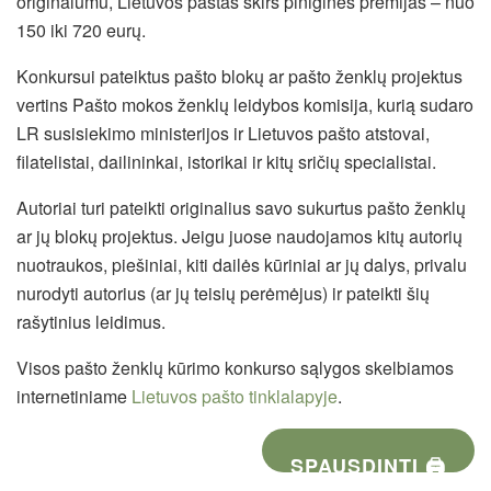
originalumu, Lietuvos paštas skirs pinigines premijas – nuo
150 iki 720 eurų.
Konkursui pateiktus pašto blokų ar pašto ženklų projektus
vertins Pašto mokos ženklų leidybos komisija, kurią sudaro
LR susisiekimo ministerijos ir Lietuvos pašto atstovai,
filatelistai, dailininkai, istorikai ir kitų sričių specialistai.
Autoriai turi pateikti originalius savo sukurtus pašto ženklų
ar jų blokų projektus. Jeigu juose naudojamos kitų autorių
nuotraukos, piešiniai, kiti dailės kūriniai ar jų dalys, privalu
nurodyti autorius (ar jų teisių perėmėjus) ir pateikti šių
rašytinius leidimus.
Visos pašto ženklų kūrimo konkurso sąlygos skelbiamos
internetiniame
Lietuvos pašto tinklalapyje
.
SPAUSDINTI 🖨