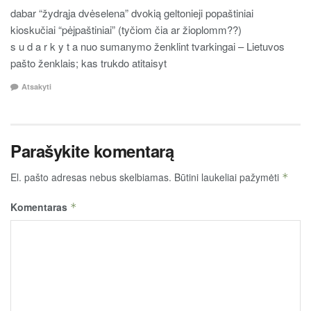
dabar “žydrąja dvėselena” dvokią geltonieji popaštiniai
kioskučiai “pėjpaštiniai” (tyčiom čia ar žioplomm??)
s u d a r k y t a nuo sumanymo ženklint tvarkingai – Lietuvos
pašto ženklais; kas trukdo atitaisyt
Atsakyti
Parašykite komentarą
El. pašto adresas nebus skelbiamas.
Būtini laukeliai pažymėti
*
Komentaras
*