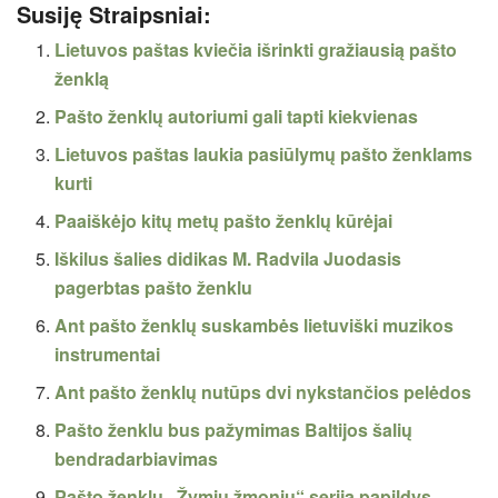
Susiję Straipsniai:
Lietuvos paštas kviečia išrinkti gražiausią pašto
ženklą
Pašto ženklų autoriumi gali tapti kiekvienas
Lietuvos paštas laukia pasiūlymų pašto ženklams
kurti
Paaiškėjo kitų metų pašto ženklų kūrėjai
Iškilus šalies didikas M. Radvila Juodasis
pagerbtas pašto ženklu
Ant pašto ženklų suskambės lietuviški muzikos
instrumentai
Ant pašto ženklų nutūps dvi nykstančios pelėdos
Pašto ženklu bus pažymimas Baltijos šalių
bendradarbiavimas
Pašto ženklų „Žymių žmonių“ seriją papildys