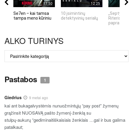
17:50
12:25
Se7en – kai tamsa
10 įsimintinų
„Septynių Ka
tampa meno kūriniu
detektyvinių serialų
Riteris" – kai
paprastumas
ALKO TURINYS
ALKO
TURINYS
Pastabos
1
Giedrius
9 metai ago
kai ant bukagalvystėmis nunuožmintųjų “pay post” žymenų
grąžinsit NUOSAVĄ pašto žymenį-ženklą su
stulpų-aukurų “gediminaitiškaisiais ženklais …gal ir bus galima
patalkaut;