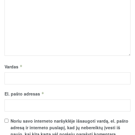
Vardas
*
El. pašto adresas
*
Noriu savo interneto naršyklėje išsaugoti vardą, el. pašto
adresą ir interneto puslapį, kad jų nebereiktų įvesti iš
naujo, kai kitą kartą vėl norėsiu parašyti komentarą.