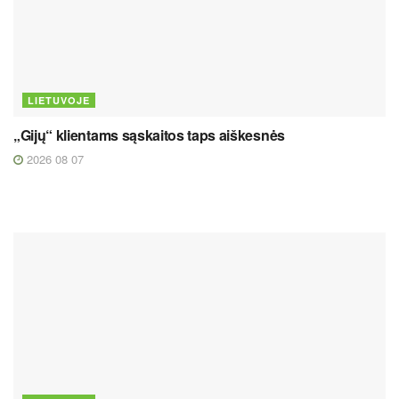
LIETUVOJE
„Gijų“ klientams sąskaitos taps aiškesnės
2026 08 07