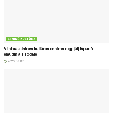
ETNINĖ KULTŪRA
Vilniaus etninės kultūros centras rugpjūtį išpuoš
šiaudiniais sodais
2026 08 07