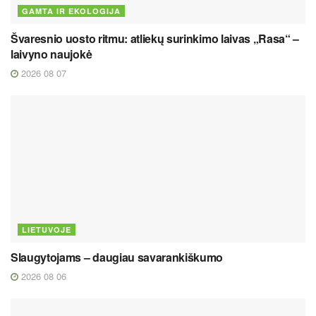
GAMTA IR EKOLOGIJA
Švaresnio uosto ritmu: atliekų surinkimo laivas „Rasa“ –
laivyno naujokė
2026 08 07
LIETUVOJE
Slaugytojams – daugiau savarankiškumo
2026 08 06