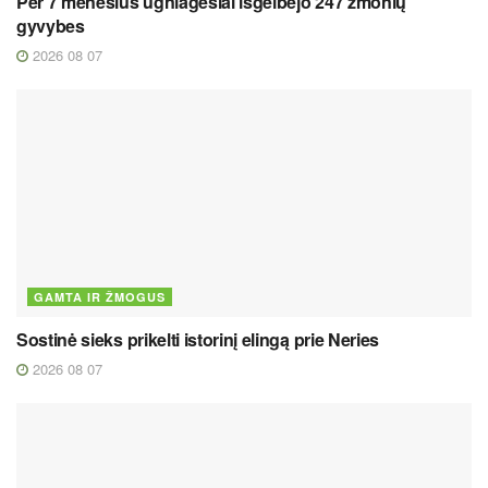
Per 7 mėnesius ugniagesiai išgelbėjo 247 žmonių
gyvybes
2026 08 07
GAMTA IR ŽMOGUS
Sostinė sieks prikelti istorinį elingą prie Neries
2026 08 07