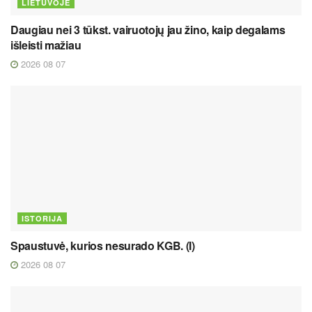
LIETUVOJE
Daugiau nei 3 tūkst. vairuotojų jau žino, kaip degalams
išleisti mažiau
2026 08 07
ISTORIJA
Spaustuvė, kurios nesurado KGB. (I)
2026 08 07