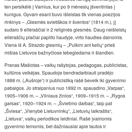
ten persikėlė į Varnius, kur po 9 mėnesių įšventintas į
kunigus. Gyvam esant buvo išleistas tik vienas poezijos
rinkinys – „Giesmės svietiškos ir šventos“ (1814 m.), jį
sudaro 9 eilėraščiai ir 2 religinės giesmės. Daug neišleistų
eilėraščių plačiai paplito liaudyje, virto liaudies dainomis.
Viena iš A. Strazdo giesmių – „Pulkim ant kelių“ prieš
mišias Lietuvos bažnyčiose tebegiedama ir šiandien.
Pranas Mašiotas – vaikų rašytojas, pedagogas, publicistas,
kultūros veikėjas. Spaudoje bendradarbiauti pradėjo
1888 m. („Aušroje“) ir publicistiką rašė beveik iki gyvenimo
pabaigos. Jo straipsnius nuo 1892 m. spausdino „Varpas“,
1905–1906 m. – „Vilniaus žinios“, 1909–1915 m. – „Rygos
garsas“, 1920–1924 m. – „Švietimo darbas“, taip pat
„Šviesa“, „Vienybė Lietuvninkų“, „Lietuvių laikraštis“,
„Lietuva“, vaikų periodikos leidiniai. Rašė įvairiomis
gyvenimo temomis, bet dažniausiai apie tautos ir