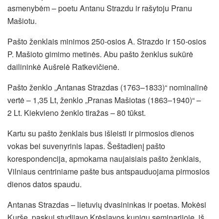
asmenybėm – poetu Antanu Strazdu ir rašytoju Pranu
Mašiotu.
Pašto ženklais minimos 250-osios A. Strazdo ir 150-osios
P. Mašioto gimimo metinės. Abu pašto ženklus sukūrė
dailininkė Aušrelė Ratkevičienė.
Pašto ženklo „Antanas Strazdas (1763–1833)“ nominalinė
vertė – 1,35 Lt, ženklo
„Pranas Mašiotas (1863–1940)“ –
2 Lt. Kiekvieno ženklo tiražas – 80 tūkst.
Kartu su pašto ženklais bus išleisti ir pirmosios dienos
vokas bei suvenyrinis lapas. Šeštadienį pašto
korespondencija, apmokama naujaisiais pašto ženklais,
Vilniaus centriniame pašte bus antspauduojama pirmosios
dienos datos spaudu.
Antanas Strazdas – lietuvių dvasininkas ir poetas. Mokėsi
Kurše, paskui studijavo Krėslavos kunigų seminarijoje, iš