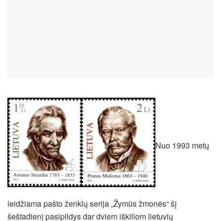
Nuo 1993 metų
leidžiama pašto ženklų serija „Žymūs žmonės“ šį
šeštadienį pasipildys dar dviem iškiliom lietuvių