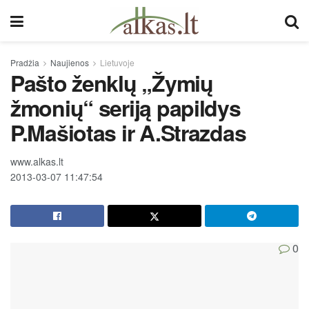
Pradžia
Naujienos
Lietuvoje
Pašto ženklų „Žymių
žmonių“ seriją papildys
P.Mašiotas ir A.Strazdas
www.alkas.lt
2013-03-07 11:47:54
0