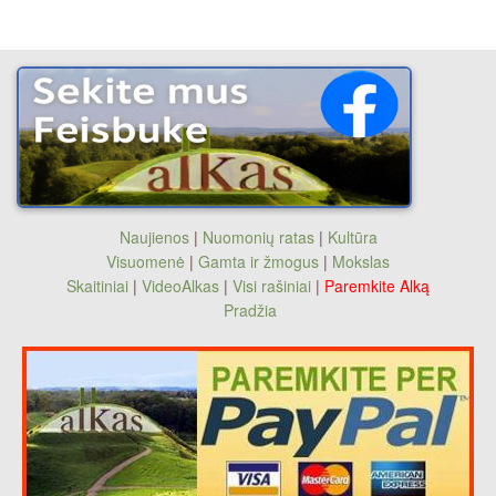
Naujienos
|
Nuomonių ratas
|
Kultūra
Visuomenė
|
Gamta ir žmogus
|
Mokslas
Skaitiniai
|
VideoAlkas
|
Visi rašiniai
|
Paremkite Alką
Pradžia