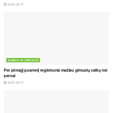
2026 08 07
GAMTA IR ŽMOGUS
Per pirmąjį pusmetį registruota mažiau gimusių vaikų nei
pernai
2026 08 07