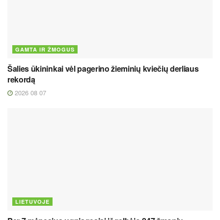
GAMTA IR ŽMOGUS
Šalies ūkininkai vėl pagerino žieminių kviečių derliaus
rekordą
2026 08 07
LIETUVOJE