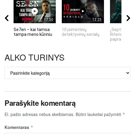
17:50
12:25
Se7en – kai tamsa
10 įsimintinų
„Septynių Ka
tampa meno kūriniu
detektyvinių serialų
Riteris" – kai
paprastumas
ALKO TURINYS
ALKO
TURINYS
Parašykite komentarą
El. pašto adresas nebus skelbiamas.
Būtini laukeliai pažymėti
*
Komentaras
*