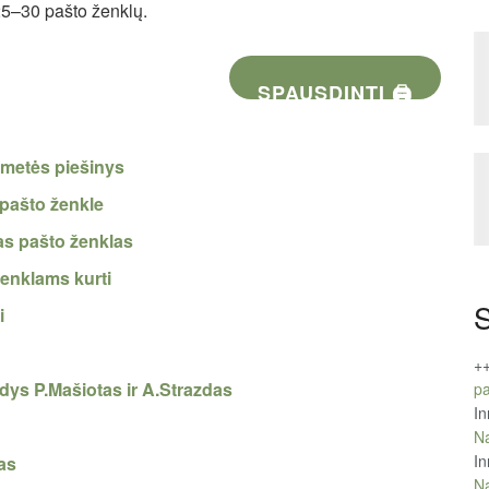
 25–30 pašto ženklų.
SPAUSDINTI 🖨
rimetės piešinys
 pašto ženkle
as pašto ženklas
ženklams kurti
S
i
+
dys P.Mašiotas ir A.Strazdas
pa
In
Na
In
nas
Na