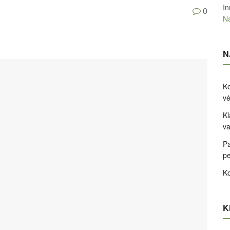
In
0
Na
N
Ko
v
Kl
va
Pa
pe
Ko
Ki