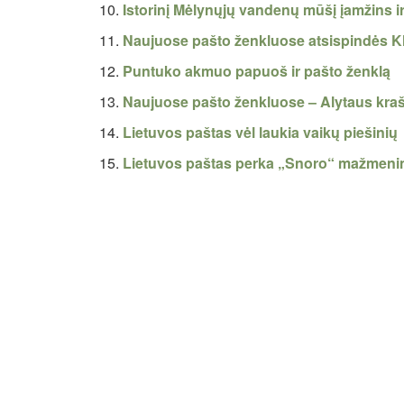
Istorinį Mėlynųjų vandenų mūšį įamžins i
Naujuose pašto ženkluose atsispindės Kla
Puntuko akmuo papuoš ir pašto ženklą
Naujuose pašto ženkluose – Alytaus kra
Lietuvos paštas vėl laukia vaikų piešinių
Lietuvos paštas perka „Snoro“ mažmeninį