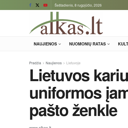
Šeštadienis, 8 rugpjūčio, 2026
NAUJIENOS
NUOMONIŲ RATAS
KUL
Pradžia
Naujienos
Lietuvoje
Lietuvos kar
uniformos įa
pašto ženkle
www.alkas.lt