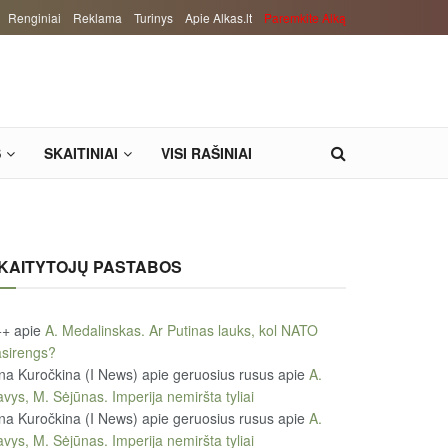
Renginiai
Reklama
Turinys
Apie Alkas.lt
Paremkite Alką
S
SKAITINIAI
VISI RAŠINIAI
KAITYTOJŲ PASTABOS
++
apie
A. Medalinskas. Ar Putinas lauks, kol NATO
sirengs?
na Kuročkina (I News) apie geruosius rusus
apie
A.
vys, M. Sėjūnas. Imperija nemiršta tyliai
na Kuročkina (I News) apie geruosius rusus
apie
A.
vys, M. Sėjūnas. Imperija nemiršta tyliai