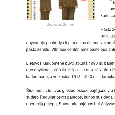
Pa
pa
kario c
Lietuvos pašto nuotr.
Pašto ž
80 tūkst
apyvartoje pasirodys ir pirmosios dienos vokas
pašto ženklu, Vilniaus centriniame pašte bus a
Lietuvos kariuomenė buvo atkurta 1990 m. baland
nuo apytikriai 1200 iki 1251 m. ir nuo 1261 iki 
kariuomene, o veikusios 1918–1940 m. – tarpuka
Šiuo metu Lietuvos ginkluotosiose pajėgose yra b
sudaro Reguliariosios pajėgos, kurios susideda i
operacijų pajėgų, Savanorių pajėgos bei Aktyvus