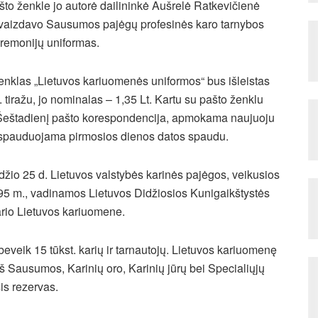
što ženkle jo autorė dailininkė Aušrelė Ratkevičienė
vaizdavo Sausumos pajėgų profesinės karo tarnybos
eremonijų uniformas.
enklas „Lietuvos kariuomenės uniformos“ bus išleistas
. tiražu, jo nominalas – 1,35 Lt.
Kartu su pašto ženklu
. Šeštadienį pašto korespondencija, apmokama naujuoju
ntspauduojama pirmosios dienos datos spaudu.
žio 25 d. Lietuvos valstybės karinės pajėgos, veikusios
1795 m., vadinamos Lietuvos Didžiosios Kunigaikštystės
rio Lietuvos kariuomene.
eveik 15 tūkst. karių ir tarnautojų. Lietuvos kariuomenę
š Sausumos, Karinių oro, Karinių jūrų bei Specialiųjų
is rezervas.