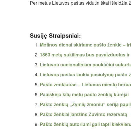
Per metus Lietuvos paštas vidutiniškai išleidžia
Susiję Straipsniai:
Motinos dienai skirtame pašto ženkle – t
1863 metų sukilimas bus pavaizduotas ir
Lietuvos nacionaliniam paukščiui sukurt
Lietuvos paštas laukia pasiūlymų pašto 
Pašto ženkluose – Lietuvos miestų herba
Paaiškėjo kitų metų pašto ženklų kūrėjai
Pašto ženklų „Žymių žmonių“ seriją papil
Pašto ženklai įamžins Žuvinto rezervatą
Pašto ženklų autoriumi gali tapti kiekvie