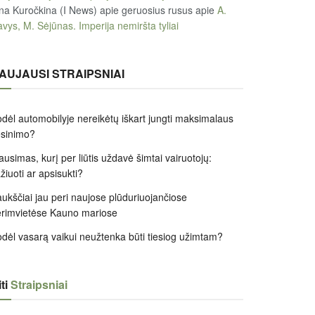
na Kuročkina (I News) apie geruosius rusus
apie
A.
vys, M. Sėjūnas. Imperija nemiršta tyliai
AUJAUSI STRAIPSNIAI
dėl automobilyje nereikėtų iškart jungti maksimalaus
ėsinimo?
ausimas, kurį per liūtis uždavė šimtai vairuotojų:
žiuoti ar apsisukti?
ukščiai jau peri naujose plūduriuojančiose
rimvietėse Kauno mariose
dėl vasarą vaikui neužtenka būti tiesiog užimtam?
ti
Straipsniai