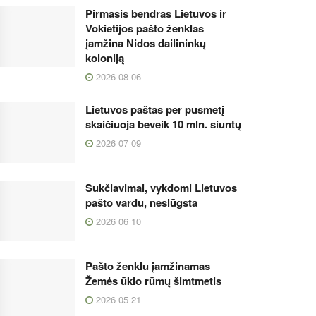
Pirmasis bendras Lietuvos ir
Vokietijos pašto ženklas
įamžina Nidos dailininkų
koloniją
2026 08 06
Lietuvos paštas per pusmetį
skaičiuoja beveik 10 mln. siuntų
2026 07 09
Sukčiavimai, vykdomi Lietuvos
pašto vardu, neslūgsta
2026 06 10
Pašto ženklu įamžinamas
Žemės ūkio rūmų šimtmetis
2026 05 21