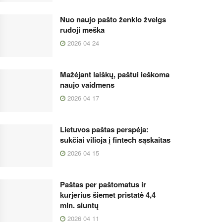
Nuo naujo pašto ženklo žvelgs
rudoji meška
2026 04 24
Mažėjant laiškų, paštui ieškoma
naujo vaidmens
2026 04 17
Lietuvos paštas perspėja:
sukčiai vilioja į fintech sąskaitas
2026 04 15
Paštas per paštomatus ir
kurjerius šiemet pristatė 4,4
mln. siuntų
2026 04 11