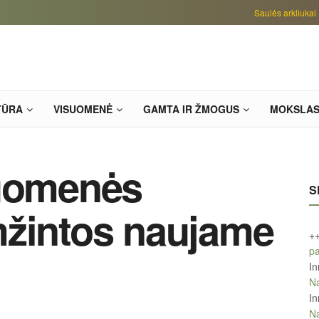
Saulės arkliukai
TŪRA
VISUOMENĖ
GAMTA IR ŽMOGUS
MOKSLA
iuomenės
S
mžintos naujame
+
pa
In
Na
In
Na