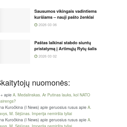
Sausumos vikingais vadintiems
kuršiams – nauji pašto ženklai
2026 03 06
Paštas laikinai stabdo siuntų
pristatymą į Artimųjų Rytų šalis
2026 03 02
kaitytojų nuomonės:
++
apie
A. Medalinskas. Ar Putinas lauks, kol NATO
sirengs?
na Kuročkina (I News) apie geruosius rusus
apie
A.
vys, M. Sėjūnas. Imperija nemiršta tyliai
na Kuročkina (I News) apie geruosius rusus
apie
A.
vys, M. Sėjūnas. Imperija nemiršta tyliai