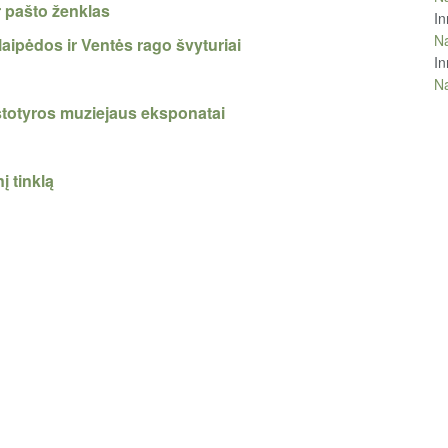
r pašto ženklas
In
Na
ipėdos ir Ventės rago švyturiai
In
Na
štotyros muziejaus eksponatai
 tinklą