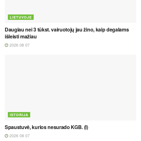
LIETUVOJE
Daugiau nei 3 tūkst. vairuotojų jau žino, kaip degalams
išleisti mažiau
2026 08 07
ISTORIJA
Spaustuvė, kurios nesurado KGB. (I)
2026 08 07