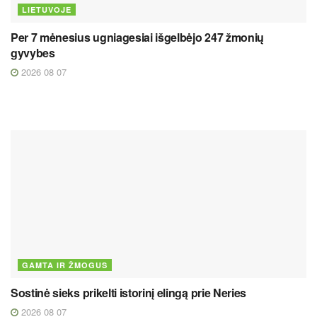
LIETUVOJE
Per 7 mėnesius ugniagesiai išgelbėjo 247 žmonių
gyvybes
2026 08 07
GAMTA IR ŽMOGUS
Sostinė sieks prikelti istorinį elingą prie Neries
2026 08 07