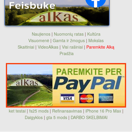
Naujienos
|
Nuomonių ratas
|
Kultūra
Visuomenė
|
Gamta ir žmogus
|
Mokslas
Skaitiniai
|
VideoAlkas
|
Visi rašiniai
|
Paremkite Alką
Pradžia
ket testai
|
fs25 mods
|
Refinansavimas
|
iPhone 16 Pro Max
|
Daigyklos
|
gta 5 mods
|
DARBO SKELBIMAI