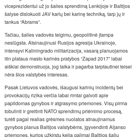
viceprezidentui už jo šalies sprendimą Lenkijoje ir Baltijos
šalyse dislokuoti JAV karių bei karinę techniką, tarp jų ir
tankus “Abrams”.
Tačiau, šalies vadovės teigimu, geopolitinė įtampa
neslūgsta. Atsinaujinusi Rusijos agresija Ukrainoje,
intensyvi Kaliningrado militarizacija, vasarą planuojamos
itin plataus masto karinės pratybos “Zapad 2017” labai
aiškiai demonstruoja, jog taika ir pagarba tarptautinei teisei
nėra šios valstybės interesas.
Pasak Lietuvos vadovės, išaugusi karinių incidentų bei
provokacijų rizika verčia labai rimtai galvoti apie
papildomas gynybos ir atgrasymo priemones. Visų pirma
tobulinti ir greitinti NATO sprendimų priėmimo procesą,
turėti pagal realias grėsmes nuolatos atnaujinamus
gynybos planus Baltijos valstybėms, įgyvendinti Aljanso
priemones, kurios užkirstų kelią galimai Baltijos šalių