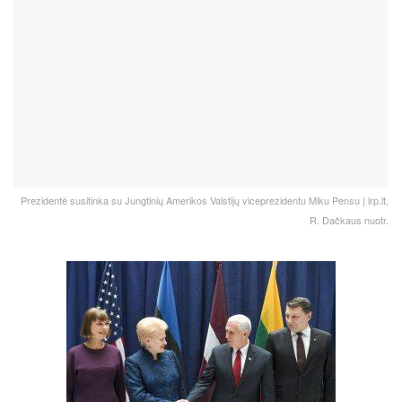
Prezidentė susitinka su Jungtinių Amerikos Valstijų viceprezidentu Miku Pensu | lrp.lt,
R. Dačkaus nuotr.