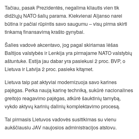
Tačiau, pasak Prezidentės, negalima kliautis vien tik
didžiųjų NATO šalių parama. Kiekvienai Aljanso narei
būtina ir pačiai rūpintis savo saugumu – visų pirma skirti
tinkamą finansavimą krašto gynybai.
Šalies vadovė akcentavo, jog pagal skiriamas lėšas
Baltijos valstybės ir Lenkija yra pirmajame NATO valstybių
aštuntuke. Estija jau dabar yra pasiekusi 2 proc. BVP, o
Lietuva ir Latvija 2 proc. pasieks kitąmet.
Lietuva taip pat aktyviai modernizuoja savo karines
pajėgas. Perka naują karinę techniką, sukūrė nacionalines
greitojo reagavimo pajėgas, atkūrė šauktinių tarnybą,
vykdo aktyvų karinių dalinių komplektavimo procesą.
Tai pirmasis Lietuvos vadovės susitikimas su vienu
aukščiausiu JAV naujosios administracijos atstovu.