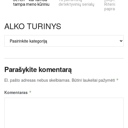
tampa meno kūriniu
detektyvinių serialų
Riteris" – kai
paprastumas
ALKO TURINYS
ALKO
TURINYS
Parašykite komentarą
El. pašto adresas nebus skelbiamas.
Būtini laukeliai pažymėti
*
Komentaras
*