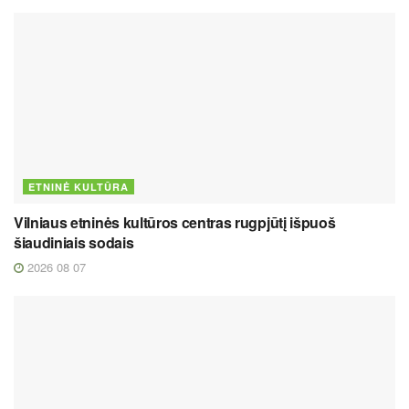
ETNINĖ KULTŪRA
Vilniaus etninės kultūros centras rugpjūtį išpuoš
šiaudiniais sodais
2026 08 07