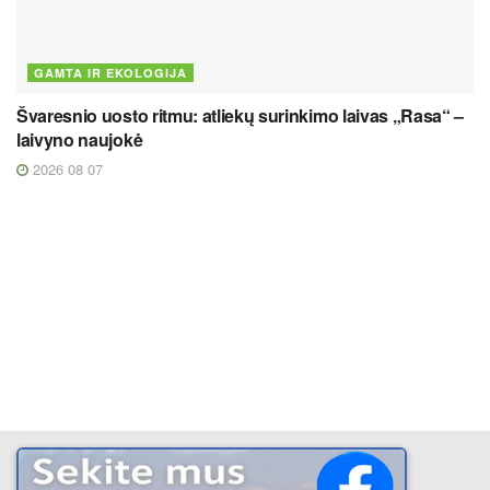
GAMTA IR EKOLOGIJA
Švaresnio uosto ritmu: atliekų surinkimo laivas „Rasa“ –
laivyno naujokė
2026 08 07