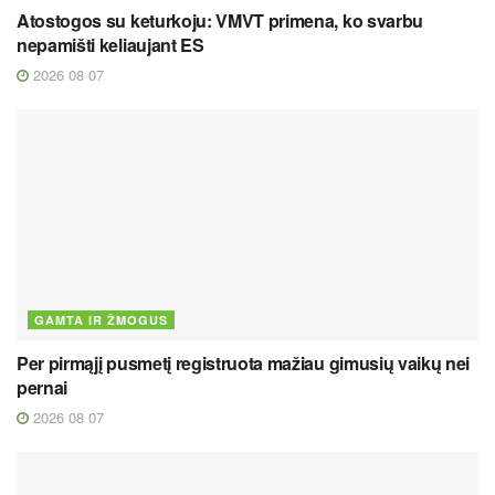
Atostogos su keturkoju: VMVT primena, ko svarbu
nepamišti keliaujant ES
2026 08 07
GAMTA IR ŽMOGUS
Per pirmąjį pusmetį registruota mažiau gimusių vaikų nei
pernai
2026 08 07