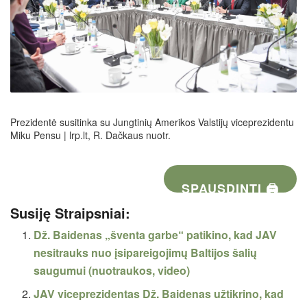
Prezidentė susitinka su Jungtinių Amerikos Valstijų viceprezidentu
Miku Pensu | lrp.lt, R. Dačkaus nuotr.
SPAUSDINTI 🖨
Susiję Straipsniai:
Dž. Baidenas „šventa garbe“ patikino, kad JAV
nesitrauks nuo įsipareigojimų Baltijos šalių
saugumui (nuotraukos, video)
JAV viceprezidentas Dž. Baidenas užtikrino, kad