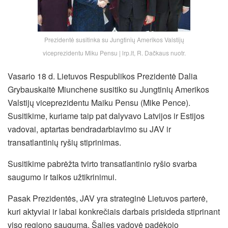
Prezidentė susitinka su Jungtinių Amerikos Valstijų
viceprezidentu Miku Pensu | lrp.lt, R. Dačkaus nuotr.
Vasario 18 d. Lietuvos Respublikos Prezidentė Dalia
Grybauskaitė Miunchene susitiko su Jungtinių Amerikos
Valstijų viceprezidentu Maiku Pensu (Mike Pence).
Susitikime, kuriame taip pat dalyvavo Latvijos ir Estijos
vadovai, aptartas bendradarbiavimo su JAV ir
transatlantinių ryšių stiprinimas.
Susitikime pabrėžta tvirto transatlantinio ryšio svarba
saugumo ir taikos užtikrinimui.
Pasak Prezidentės, JAV yra strateginė Lietuvos parterė,
kuri aktyviai ir labai konkrečiais darbais prisideda stiprinant
viso
regiono saugumą. Šalies vadovė padėkojo