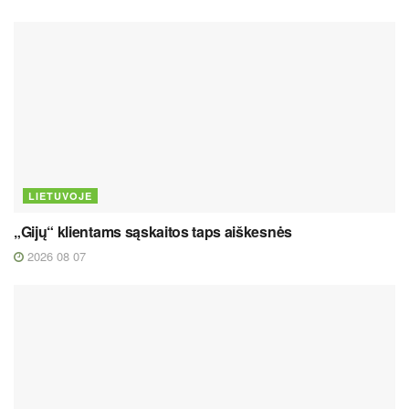
LIETUVOJE
„Gijų“ klientams sąskaitos taps aiškesnės
2026 08 07