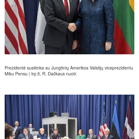
Prezidentė susitinka su Jungtinių Amerikos Valstijų viceprezidentu
Miku Pensu | lrp.lt, R. Dačkaus nuotr.