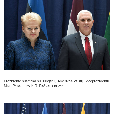
Prezidentė susitinka su Jungtinių Amerikos Valstijų viceprezidentu
Miku Pensu | lrp.lt, R. Dačkaus nuotr.