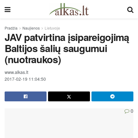
Pradžia
Naujienos
Lietuvoje
JAV patvirtina įsipareigojimą
Baltijos šalių saugumui
(nuotraukos)
www.alkas.lt
2017-02-19 11:04:50
0