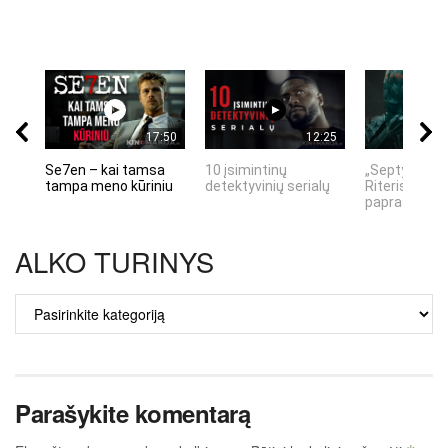
17:50
12:25
Se7en – kai tamsa
10 įsimintinų
„Septynių Ka
tampa meno kūriniu
detektyvinių serialų
Riteris" – kai
paprastumas
ALKO TURINYS
ALKO
TURINYS
Parašykite komentarą