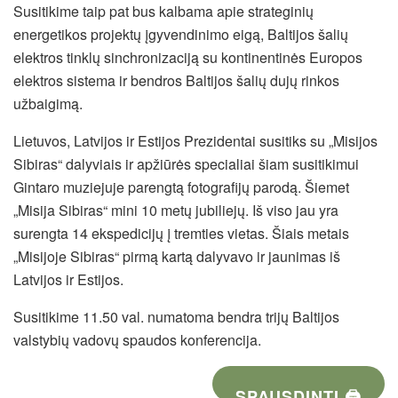
Susitikime taip pat bus kalbama apie strateginių
energetikos projektų įgyvendinimo eigą, Baltijos šalių
elektros tinklų sinchronizaciją su kontinentinės Europos
elektros sistema ir bendros Baltijos šalių dujų rinkos
užbaigimą.
Lietuvos, Latvijos ir Estijos Prezidentai susitiks su „Misijos
Sibiras“ dalyviais ir apžiūrės specialiai šiam susitikimui
Gintaro muziejuje parengtą fotografijų parodą. Šiemet
„Misija Sibiras“ mini 10 metų jubiliejų. Iš viso jau yra
surengta 14 ekspedicijų į tremties vietas. Šiais metais
„Misijoje Sibiras“ pirmą kartą dalyvavo ir jaunimas iš
Latvijos ir Estijos.
Susitikime 11.50 val. numatoma bendra trijų Baltijos
valstybių vadovų spaudos konferencija.
SPAUSDINTI 🖨