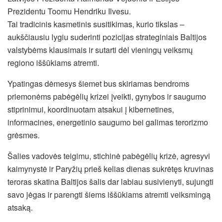
Prezidentu Toomu Hendriku Ilvesu.
Tai tradicinis kasmetinis susitikimas, kurio tikslas –
aukščiausiu lygiu suderinti pozicijas strateginiais Baltijos
valstybėms klausimais ir sutarti dėl vieningų veiksmų
regiono iššūkiams atremti.
Ypatingas dėmesys šiemet bus skiriamas bendroms
priemonėms pabėgėlių krizei įveikti, gynybos ir saugumo
stiprinimui, koordinuotam atsakui į kibernetines,
informacines, energetinio saugumo bei galimas terorizmo
grėsmes.
Šalies vadovės teigimu, stichinė pabėgėlių krizė, agresyvi
kaimynystė ir Paryžių prieš kelias dienas sukrėtęs kruvinas
teroras skatina Baltijos šalis dar labiau susivienyti, sujungti
savo jėgas ir parengti šiems iššūkiams atremti veiksmingą
atsaką.