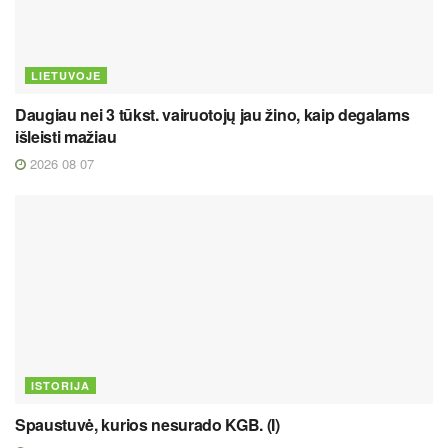
LIETUVOJE
Daugiau nei 3 tūkst. vairuotojų jau žino, kaip degalams
išleisti mažiau
2026 08 07
ISTORIJA
Spaustuvė, kurios nesurado KGB. (I)