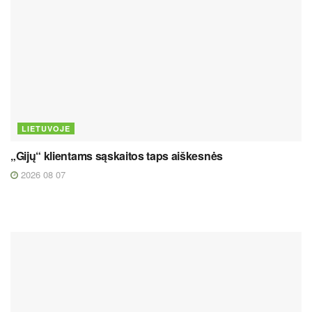
LIETUVOJE
„Gijų“ klientams sąskaitos taps aiškesnės
2026 08 07