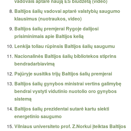
vadovais aptarė naują ES biudžetą (video)
Baltijos šalių vadovai aptarė valstybių saugumo
klausimus (nuotraukos, video)
Baltijos šalių premjerai Rygoje dalijosi
prisiminimais apie Baltijos kelią
Lenkija toliau rūpinsis Baltijos šalių saugumu
Nacionalinės Baltijos šalių bibliotekos stiprins
bendradarbiavimą
Pajūryje susitiks trijų Baltijos šalių premjerai
Baltijos šalių gynybos ministrai vertins galimybę
bendrai vystyti vidutinio nuotolio oro gynybos
sistemą
Baltijos šalių prezidentai sutarė kartu siekti
energetinio saugumo
Vilniaus universiteto prof. Z.Norkui įteiktas Baltijos