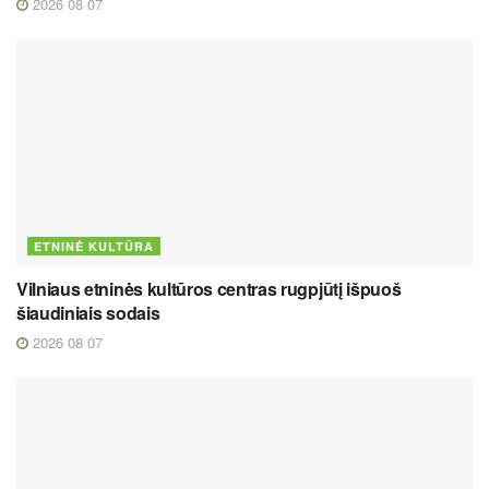
2026 08 07
ETNINĖ KULTŪRA
Vilniaus etninės kultūros centras rugpjūtį išpuoš
šiaudiniais sodais
2026 08 07