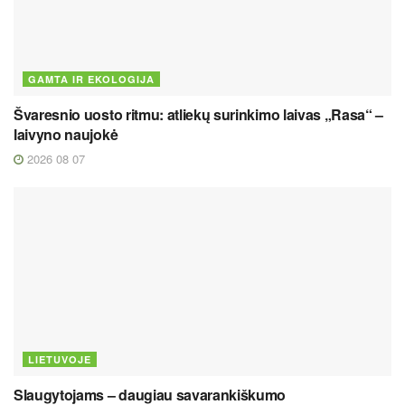
GAMTA IR EKOLOGIJA
Švaresnio uosto ritmu: atliekų surinkimo laivas „Rasa“ –
laivyno naujokė
2026 08 07
LIETUVOJE
Slaugytojams – daugiau savarankiškumo