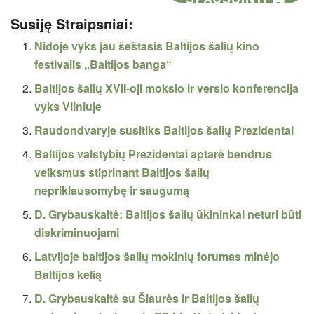
Susiję Straipsniai:
Nidoje vyks jau šeštasis Baltijos šalių kino
festivalis „Baltijos banga“
Baltijos šalių XVII-oji mokslo ir verslo konferencija
vyks Vilniuje
Raudondvaryje susitiks Baltijos šalių Prezidentai
Baltijos valstybių Prezidentai aptarė bendrus
veiksmus stiprinant Baltijos šalių
nepriklausomybę ir saugumą
D. Grybauskaitė: Baltijos šalių ūkininkai neturi būti
diskriminuojami
Latvijoje baltijos šalių mokinių forumas minėjo
Baltijos kelią
D. Grybauskaitė su Šiaurės ir Baltijos šalių