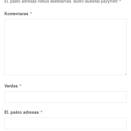
El. pašto adresas nebus skelbiamas.
Būtini laukeliai pažymėti
*
Komentaras
*
Vardas
*
El. pašto adresas
*