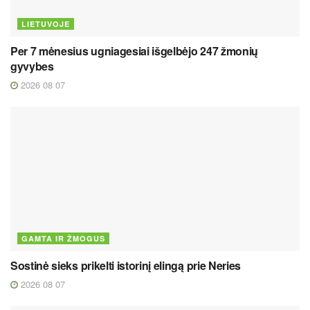
LIETUVOJE
Per 7 mėnesius ugniagesiai išgelbėjo 247 žmonių
gyvybes
2026 08 07
GAMTA IR ŽMOGUS
Sostinė sieks prikelti istorinį elingą prie Neries
2026 08 07