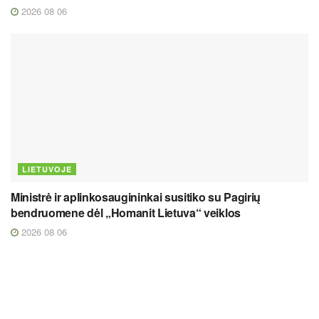
2026 08 06
LIETUVOJE
Ministrė ir aplinkosaugininkai susitiko su Pagirių
bendruomene dėl „Homanit Lietuva“ veiklos
2026 08 06