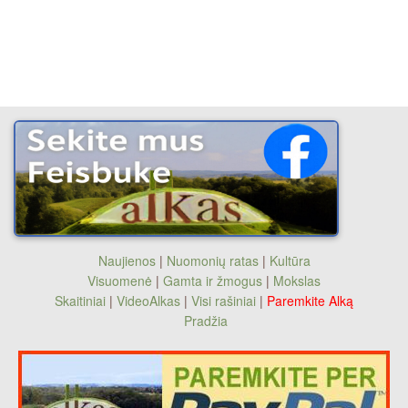
Naujienos
|
Nuomonių ratas
|
Kultūra
Visuomenė
|
Gamta ir žmogus
|
Mokslas
Skaitiniai
|
VideoAlkas
|
Visi rašiniai
|
Paremkite Alką
Pradžia