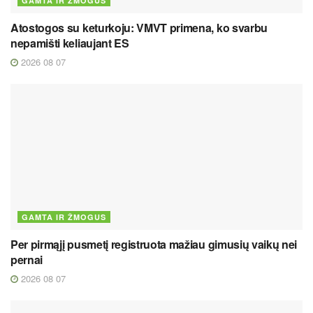
GAMTA IR ŽMOGUS
Atostogos su keturkoju: VMVT primena, ko svarbu
nepamišti keliaujant ES
2026 08 07
GAMTA IR ŽMOGUS
Per pirmąjį pusmetį registruota mažiau gimusių vaikų nei
pernai
2026 08 07