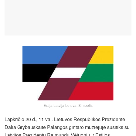
Estija Latvija Letuva. Simbolis
Lapkričio 20 d., 11 val. Lietuvos Respublikos Prezidentė
Dalia Grybauskaitė Palangos gintaro muziejuje susitiks su
Latvijos Prezidentu Raimundu Vėjuoniu ir Estijos