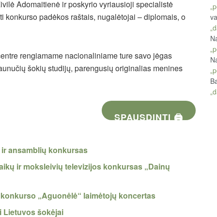
vilė Adomaitienė ir poskyrio vyriausioji specialistė
„p
i konkurso padėkos raštais, nugalėtojai – diplomais, o
va
„d
Na
„p
o centre rengiamame nacionaliniame ture savo jėgas
Na
jaunučių šokių studijų, parengusių originalias menines
„p
Ba
„d
SPAUSDINTI 🖨
ų ir ansamblių konkursas
ikų ir moksleivių televizijos konkursas „Dainų
ių konkurso „Aguonėlė“ laimėtojų koncertas
i Lietuvos šokėjai