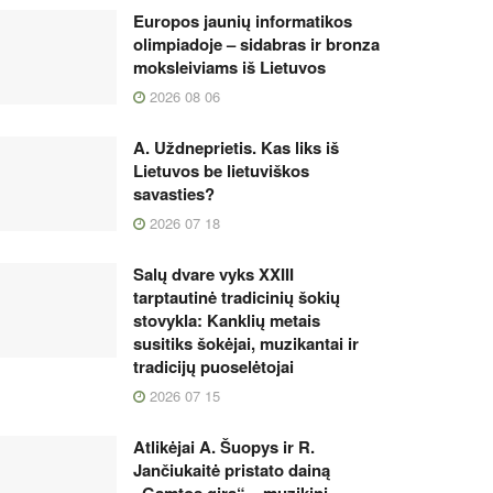
Europos jaunių informatikos
olimpiadoje – sidabras ir bronza
moksleiviams iš Lietuvos
2026 08 06
A. Uždneprietis. Kas liks iš
Lietuvos be lietuviškos
savasties?
2026 07 18
Salų dvare vyks XXIII
tarptautinė tradicinių šokių
stovykla: Kanklių metais
susitiks šokėjai, muzikantai ir
tradicijų puoselėtojai
2026 07 15
Atlikėjai A. Šuopys ir R.
Jančiukaitė pristato dainą