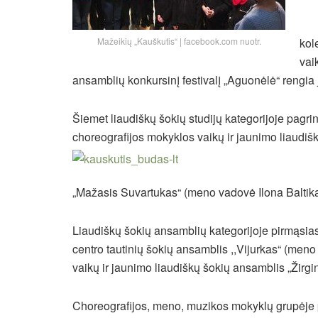
Mažeikių „Kauškutis“ | facebook.com nuotr.
kol
vai
ansamblių konkursinį festivalį „Aguonėlė“ rengia
Šiemet liaudiškų šokių studijų kategorijoje pagrin
choreografijos mokyklos vaikų ir jaunimo liaudiš
„Mažasis Suvartukas“ (meno vadovė Ilona Baltika
Liaudiškų šokių ansamblių kategorijoje pirmąsias
centro tautinių šokių ansamblis ,,Vijurkas“ (meno
vaikų ir jaunimo liaudiškų šokių ansamblis „Žirg
Choreografijos, meno, muzikos mokyklų grupėje p