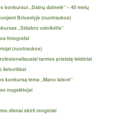
jos konkursui „Dainų dainelė“ – 40 metų
nuojami Briuselyje (nuotraukos)
nkursas „Sidabro vainikėlis“
os fotografai
tojai (nuotraukos)
ofesionaliausiai tarmes pristatę leidiniai
 lietuviškai
os konkursą tema „Mano laisvė“
so nugalėtojai
mo dienai skirti renginiai