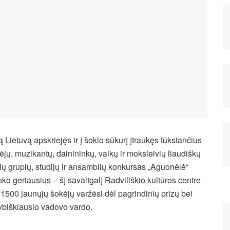
ą Lietuvą apskriejęs ir į šokio sūkurį įtraukęs tūkstančius
ėjų, muzikantų, dainininkų, vaikų ir moksleivių liaudiškų
ių grupių, studijų ir ansamblių konkursas „Aguonėlė“
inko geriausius – šį savaitgalį Radviliškio kultūros centre
 1500 jaunųjų šokėjų varžėsi dėl pagrindinių prizų bei
ybiškiausio vadovo vardo.