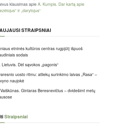
ivus klausimas
apie
A. Kumpis. Dar kartą apie
ezėtojus“ ir „darytojus“
AUJAUSI STRAIPSNIAI
lniaus etninės kultūros centras rugpjūtį išpuoš
audiniais sodais
 Lietuvis. Dėl sąvokos „pagonis“
aresnio uosto ritmu: atliekų surinkimo laivas „Rasa“ –
ivyno naujokė
 Vaiškūnas. Gintaras Beresnevičius – dvidešimt metų
ausose
ti
Straipsniai