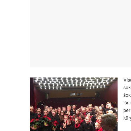
Vis
šok
šok
išr
per
kūr