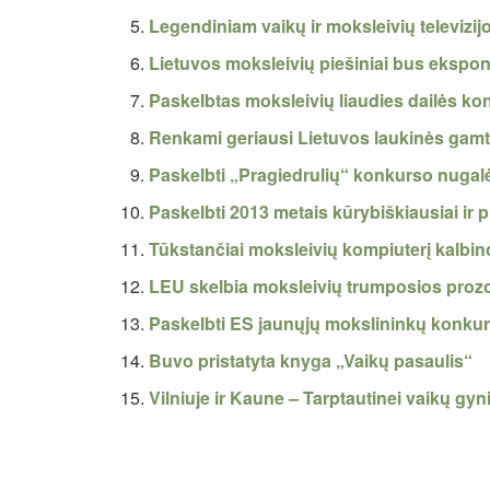
Legendiniam vaikų ir moksleivių televizi
Lietuvos moksleivių piešiniai bus ekspo
Paskelbtas moksleivių liaudies dailės ko
Renkami geriausi Lietuvos laukinės gamt
Paskelbti „Pragiedrulių“ konkurso nugalė
Paskelbti 2013 metais kūrybiškiausiai ir pr
Tūkstančiai moksleivių kompiuterį kalbino
LEU skelbia moksleivių trumposios proz
Paskelbti ES jaunųjų mokslininkų konkur
Buvo pristatyta knyga „Vaikų pasaulis“
Vilniuje ir Kaune – Tarptautinei vaikų gyni