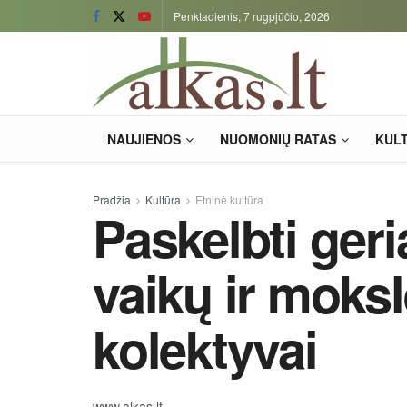
Penktadienis, 7 rugpjūčio, 2026
NAUJIENOS
NUOMONIŲ RATAS
KUL
Pradžia
Kultūra
Etninė kultūra
Paskelbti geri
vaikų ir moksl
kolektyvai
www.alkas.lt