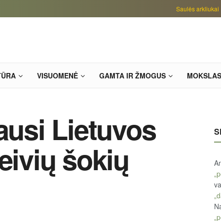
Saulės arkliukai
TŪRA
VISUOMENĖ
GAMTA IR ŽMOGUS
MOKSLA
ausi Lietuvos
S
eivių šokių
An
„p
va
„d
Na
„p