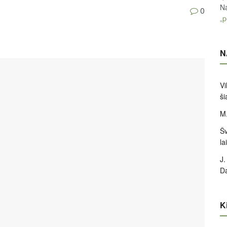
Na
0
„p
N
Vi
ši
M.
Šv
la
J.
D
Ki