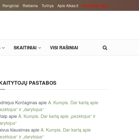
Renginiai
Reklama
Turinys
Apie Alkas.lt
Paremkite Alką
S
SKAITINIAI
VISI RAŠINIAI
KAITYTOJŲ PASTABOS
driejus Korčaginas
apie
A. Kumpis. Dar kartą apie
ezėtojus“ ir „darytojus“
taip
apie
A. Kumpis. Dar kartą apie „pezėtojus“ ir
arytojus“
ivus klausimas
apie
A. Kumpis. Dar kartą apie
ezėtojus“ ir „darytojus“