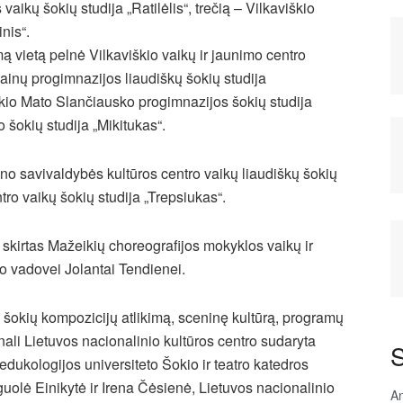
ikų šokių studija „Ratilėlis“, trečią – Vilkaviškio
nis“.
 vietą pelnė Vilkaviškio vaikų ir jaunimo centro
Dainų progimnazijos liaudiškų šokių studija
iškio Mato Slančiausko progimnazijos šokių studija
o šokių studija „Mikitukas“.
ono savivaldybės kultūros centro vaikų liaudiškų šokių
tro vaikų šokių studija „Trepsiukas“.
kirtas Mažeikių choreografijos mokyklos vaikų ir
o vadovei Jolantai Tendienei.
ą šokių kompozicijų atlikimą, sceninę kultūrą, programų
nali Lietuvos nacionalinio kultūros centro sudaryta
S
edukologijos universiteto Šokio ir teatro katedros
uolė Einikytė ir Irena Čėsienė, Lietuvos nacionalinio
An