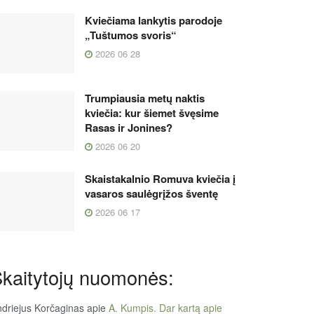
Kviečiama lankytis parodoje
„Tuštumos svoris“
2026 06 28
Trumpiausia metų naktis
kviečia: kur šiemet švęsime
Rasas ir Jonines?
2026 06 20
Skaistakalnio Romuva kviečia į
vasaros saulėgrįžos šventę
2026 06 17
kaitytojų nuomonės:
driejus Korčaginas
apie
A. Kumpis. Dar kartą apie