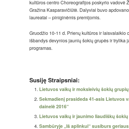
kultūros centro Choreografijos poskyrio vadovė Ži
Gražina Kasparavičiūtė. Dalyviai buvo apdovanot
laureatai – piniginėmis premijomis.
Gruodžio 10-11 d. Prienų kultūros ir laisvalaiki
išbandys devynios jaunių šokių grupės ir trylika 
programas.
Susiję Straipsniai:
Lietuvos vaikų ir moksleivių šokių grupi
Sekmadienį prasideda 41-asis Lietuvos va
dainelė 2016“
Lietuvos vaikų ir jaunimo liaudiškų šok
Sambūryje „Iš aplinkui“ susiburs geriaus