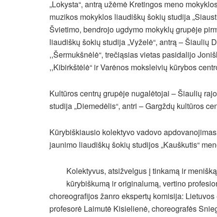
„Lokysta“, antrą užėmė Kretingos meno mokyklos va
muzikos mokyklos liaudiškų šokių studija „Siausti
Švietimo, bendrojo ugdymo mokyklų grupėje pirmą
liaudiškų šokių studija „Vyželė“, antrą – Šiaulių 
,,Šermukšnėlė“, trečiąsias vietas pasidalijo Jon
,,Kibirkštėlė“ ir Varėnos moksleivių kūrybos centr
Kultūros centrų grupėje nugalėtojai – Šiaulių raj
studija „Diemedėlis“, antri – Gargždų kultūros cen
Kūrybiškiausio kolektyvo vadovo apdovanojimas s
jaunimo liaudiškų šokių studijos „Kauškutis“ men
Kolektyvus, atsižvelgus į tinkamą ir menišk
kūrybiškumą ir originalumą, vertino profesio
choreografijos žanro ekspertų komisija: Lietuvos 
profesorė Laimutė Kisielienė, choreografės Snieg