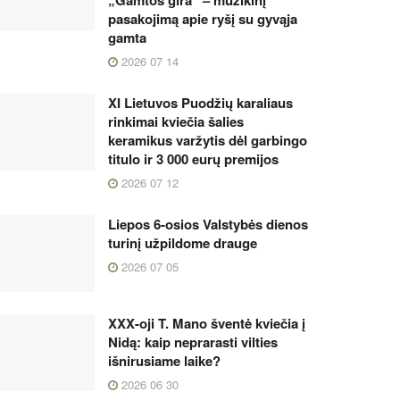
„Gamtos gira“ – muzikinį
pasakojimą apie ryšį su gyvąja
gamta
2026 07 14
XI Lietuvos Puodžių karaliaus
rinkimai kviečia šalies
keramikus varžytis dėl garbingo
titulo ir 3 000 eurų premijos
2026 07 12
Liepos 6-osios Valstybės dienos
turinį užpildome drauge
2026 07 05
XXX-oji T. Mano šventė kviečia į
Nidą: kaip neprarasti vilties
išnirusiame laike?
2026 06 30