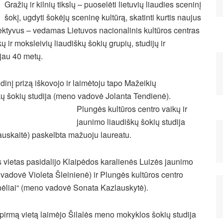
Gražių ir kilnių tikslų – puoselėti lietuvių liaudies sceninį
šokį, ugdyti šokėjų sceninę kultūrą, skatinti kurtis naujus
ektyvus – vedamas Lietuvos nacionalinis kultūros centras
kų ir moksleivių liaudiškų šokių grupių, studijų ir
 jau 40 metų.
dinį prizą iškovojo ir laimėtoju tapo Mažeikių
kų šokių studija
(meno vadovė Jolanta Tendienė).
Plungės kultūros centro vaikų ir
jaunimo liaudiškų šokių studija
uskaitė) paskelbta mažuoju laureatu.
 vietas pasidalijo Klaipėdos karalienės Luizės jaunimo
 vadovė Violeta Šleinienė) ir Plungės kultūros centro
inėliai“ (meno vadovė Sonata Kazlauskytė).
irmą vietą laimėjo Šilalės meno mokyklos šokių studija