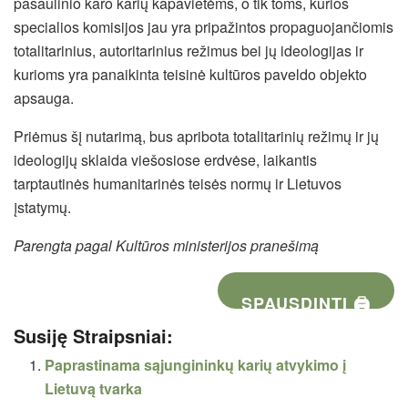
pasaulinio karo karių kapavietėms, o tik toms, kurios
specialios komisijos jau yra pripažintos propaguojančiomis
totalitarinius, autoritarinius režimus bei jų ideologijas ir
kurioms yra panaikinta teisinė kultūros paveldo objekto
apsauga.
Priėmus šį nutarimą, bus apribota totalitarinių režimų ir jų
ideologijų sklaida viešosiose erdvėse, laikantis
tarptautinės humanitarinės teisės normų ir Lietuvos
įstatymų.
Parengta pagal Kultūros ministerijos pranešimą
SPAUSDINTI 🖨
Susiję Straipsniai:
Paprastinama sąjungininkų karių atvykimo į
Lietuvą tvarka