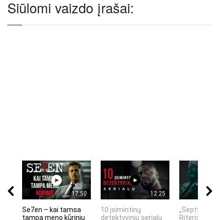
Siūlomi vaizdo įrašai:
17:50
12:25
Se7en – kai tamsa
10 įsimintinų
„Septynių Ka
tampa meno kūriniu
detektyvinių serialų
Riteris" – kai