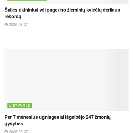
Šalies ūkininkai vėl pagerino žieminių kviečių derliaus
rekordą
2026 08 07
LIETUVOJE
Per 7 mėnesius ugniagesiai išgelbėjo 247 žmonių
gyvybes
2026 08 07