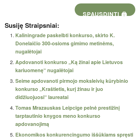
SPAUSDINTI 🖨
Susiję Straipsniai:
Kaliningrade paskelbti konkurso, skirto K.
Donelaičio 300-osioms gimimo metinėms,
nugalėtojai
Apdovanoti konkurso „Ką žinai apie Lietuvos
kariuomenę“ nugalėtojai
Seime apdovanoti pirmojo moksleivių kūrybinio
konkurso „Kraštietis, kurį žinau ir juo
didžiuojuosi“ laureatai
Tomas Mrazauskas Leipcige pelnė prestižinį
tarptautinio knygos meno konkurso
apdovanojimą
Ekonomikos konkurencingumo iššūkiams spręsti