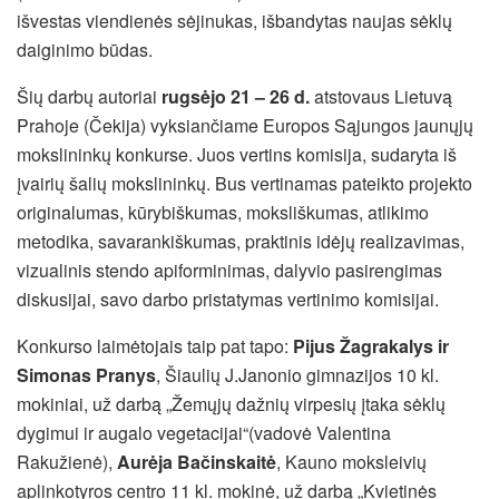
išvestas viendienės sėjinukas, išbandytas naujas sėklų
daiginimo būdas.
Šių darbų autoriai
rugsėjo 21 – 26 d.
atstovaus Lietuvą
Prahoje (Čekija) vyksiančiame Europos Sąjungos jaunųjų
mokslininkų konkurse. Juos vertins komisija, sudaryta iš
įvairių šalių mokslininkų. Bus vertinamas pateikto projekto
originalumas, kūrybiškumas, moksliškumas, atlikimo
metodika, savarankiškumas, praktinis idėjų realizavimas,
vizualinis stendo apiforminimas, dalyvio pasirengimas
diskusijai, savo darbo pristatymas vertinimo komisijai.
Konkurso laimėtojais taip pat tapo:
Pijus Žagrakalys ir
Simonas Pranys
, Šiaulių J.Janonio gimnazijos 10 kl.
mokiniai, už darbą „Žemųjų dažnių virpesių įtaka sėklų
dygimui ir augalo vegetacijai“(vadovė Valentina
Rakužienė),
Aurėja Bačinskaitė
, Kauno moksleivių
aplinkotyros centro 11 kl. mokinė, už darbą „Kvietinės