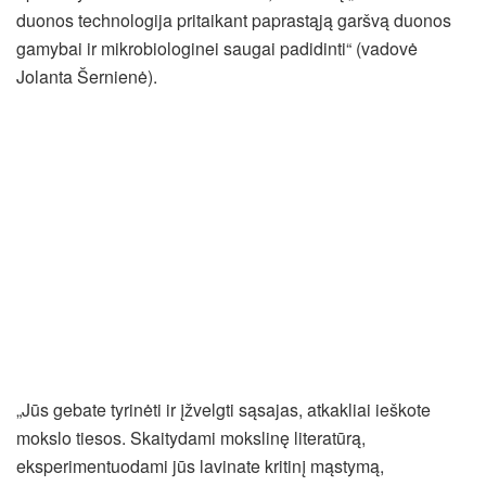
duonos technologija pritaikant paprastąją garšvą duonos
gamybai ir mikrobiologinei saugai padidinti“ (vadovė
Jolanta Šernienė).
„Jūs gebate tyrinėti ir įžvelgti sąsajas, atkakliai ieškote
mokslo tiesos. Skaitydami mokslinę literatūrą,
eksperimentuodami jūs lavinate kritinį mąstymą,