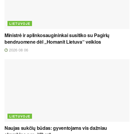
LIETUVOJE
Ministrė ir aplinkosaugininkai susitiko su Pagirių
bendruomene dėl „Homanit Lietuva“ veiklos
2026 08 06
LIETUVOJE
Naujas sukčių būdas: gyventojams vis dažniau