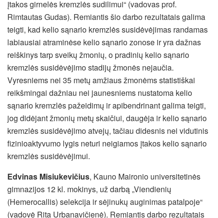
įtakos girnelės kremzlės sudilimui“ (vadovas prof.
Rimtautas Gudas). Remiantis šio darbo rezultatais galima
teigti, kad kelio sąnario kremzlės susidėvėjimas randamas
labiausiai atraminėse kelio sąnario zonose ir yra dažnas
reiškinys tarp sveikų žmonių, o pradinių kelio sąnario
kremzlės susidėvėjimo stadijų žmonės nejaučia.
Vyresniems nei 35 metų amžiaus žmonėms statistiškai
reikšmingai dažniau nei jaunesniems nustatoma kelio
sąnario kremzlės pažeidimų ir apibendrinant galima teigti,
jog didėjant žmonių metų skaičiui, daugėja ir kelio sąnario
kremzlės susidėvėjimo atvejų, tačiau didesnis nei vidutinis
fizinioaktyvumo lygis neturi neigiamos įtakos kelio sąnario
kremzlės susidėvėjimui.
Edvinas Misiukevičius
, Kauno Maironio universitetinės
gimnazijos 12 kl. mokinys, už darbą „Viendienių
(Hemerocallis) selekcija ir sėjinukų auginimas patalpoje“
(vadovė Rita Urbanavičienė). Remiantis darbo rezultatais