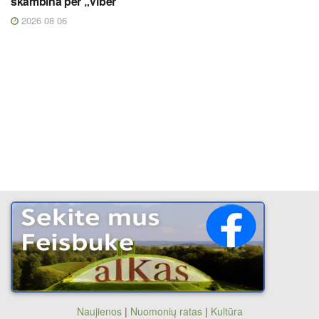
skambina per „Viber“
2026 08 06
Naujienos
|
Nuomonių ratas
|
Kultūra