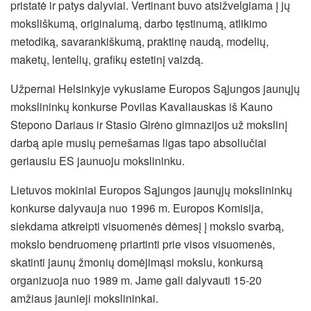
pristatė ir patys dalyviai. Vertinant buvo atsižvelgiama į jų
moksliškumą, originalumą, darbo tęstinumą, atlikimo
metodiką, savarankiškumą, praktinę naudą, modelių,
maketų, lentelių, grafikų estetinį vaizdą.
Užpernai Helsinkyje vykusiame Europos Sąjungos jaunųjų
mokslininkų konkurse Povilas Kavaliauskas iš Kauno
Stepono Dariaus ir Stasio Girėno gimnazijos už mokslinį
darbą apie musių pernešamas ligas tapo absoliučiai
geriausiu ES jaunuoju mokslininku.
Lietuvos mokiniai Europos Sąjungos jaunųjų mokslininkų
konkurse dalyvauja nuo 1996 m. Europos Komisija,
siekdama atkreipti visuomenės dėmesį į mokslo svarbą,
mokslo bendruomenę priartinti prie visos visuomenės,
skatinti jaunų žmonių domėjimąsi mokslu, konkursą
organizuoja nuo 1989 m. Jame gali dalyvauti 15-20
amžiaus jaunieji mokslininkai.