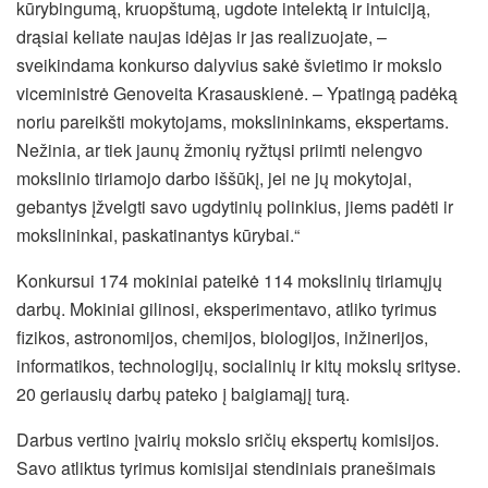
kūrybingumą, kruopštumą, ugdote intelektą ir intuiciją,
drąsiai keliate naujas idėjas ir jas realizuojate, –
sveikindama konkurso dalyvius sakė švietimo ir mokslo
viceministrė Genoveita Krasauskienė. – Ypatingą padėką
noriu pareikšti mokytojams, mokslininkams, ekspertams.
Nežinia, ar tiek jaunų žmonių ryžtųsi priimti nelengvo
mokslinio tiriamojo darbo iššūkį, jei ne jų mokytojai,
gebantys įžvelgti savo ugdytinių polinkius, jiems padėti ir
mokslininkai, paskatinantys kūrybai.“
Konkursui 174 mokiniai pateikė 114 mokslinių tiriamųjų
darbų. Mokiniai gilinosi, eksperimentavo, atliko tyrimus
fizikos, astronomijos, chemijos, biologijos, inžinerijos,
informatikos, technologijų, socialinių ir kitų mokslų srityse.
20 geriausių darbų pateko į baigiamąjį turą.
Darbus vertino įvairių mokslo sričių ekspertų komisijos.
Savo atliktus tyrimus komisijai stendiniais pranešimais