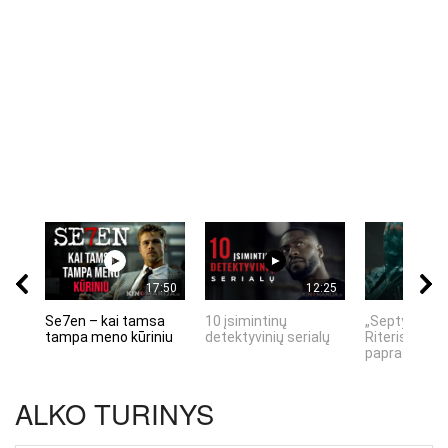
17:50
12:25
Se7en – kai tamsa
10 įsimintinų
„Septynių Ka
tampa meno kūriniu
detektyvinių serialų
Riteris" – kai
paprastumas
ALKO TURINYS