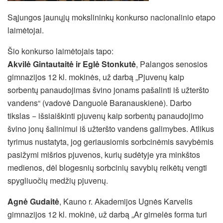
Sąjungos jaunųjų mokslininkų konkurso nacionalinio etapo
laimėtojai.
Šio konkurso laimėtojais tapo:
Akvilė Gintautaitė ir Eglė Stonkutė
, Palangos senosios
gimnazijos 12 kl. mokinės, už darbą „Pjuvenų kaip
sorbentų panaudojimas švino jonams pašalinti iš užteršto
vandens“ (vadovė Danguolė Baranauskienė). Darbo
tikslas − išsiaiškinti pjuvenų kaip sorbentų panaudojimo
švino jonų šalinimui iš užteršto vandens galimybes. Atlikus
tyrimus nustatyta, jog geriausiomis sorbcinėmis savybėmis
pasižymi mišrios pjuvenos, kurių sudėtyje yra minkštos
medienos, dėl blogesnių sorbcinių savybių reikėtų vengti
spygliuočių medžių pjuvenų.
Agnė Gudaitė
, Kauno r. Akademijos Ugnės Karvelis
gimnazijos 12 kl. mokinė, už darbą „Ar girnelės forma turi