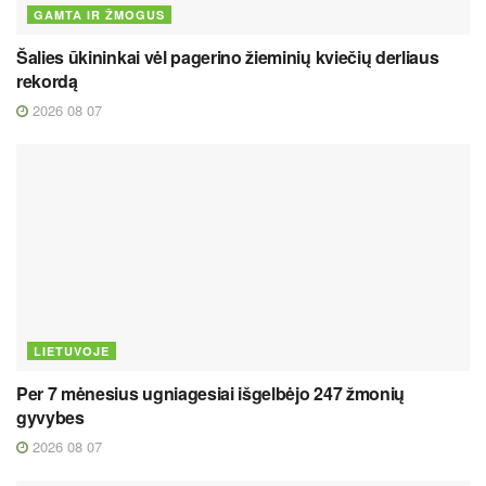
GAMTA IR ŽMOGUS
Šalies ūkininkai vėl pagerino žieminių kviečių derliaus
rekordą
2026 08 07
LIETUVOJE
Per 7 mėnesius ugniagesiai išgelbėjo 247 žmonių
gyvybes
2026 08 07