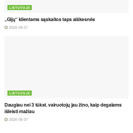
LIETUVOJE
„Gijų“ klientams sąskaitos taps aiškesnės
2026 08 07
LIETUVOJE
Daugiau nei 3 tūkst. vairuotojų jau žino, kaip degalams
išleisti mažiau
2026 08 07