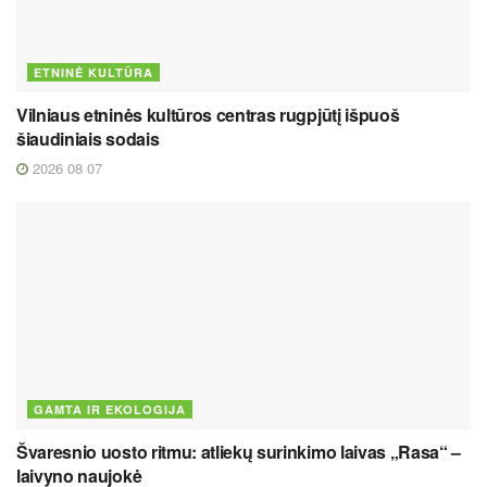
ETNINĖ KULTŪRA
Vilniaus etninės kultūros centras rugpjūtį išpuoš
šiaudiniais sodais
2026 08 07
GAMTA IR EKOLOGIJA
Švaresnio uosto ritmu: atliekų surinkimo laivas „Rasa“ –
laivyno naujokė