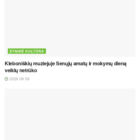
ETNINĖ KULTŪRA
Kleboniškių muziejuje Senųjų amatų ir mokymų dieną
veiklų netrūko
2026 08 09