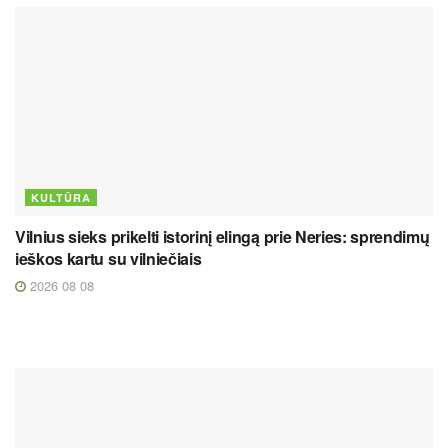
KULTŪRA
Vilnius sieks prikelti istorinį elingą prie Neries: sprendimų
ieškos kartu su vilniečiais
2026 08 08