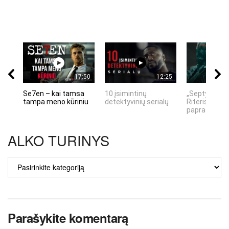
17:50
12:25
Se7en – kai tamsa
10 įsimintinų
„Septynių Ka
tampa meno kūriniu
detektyvinių serialų
Riteris" – kai
paprastumas
ALKO TURINYS
ALKO
TURINYS
Parašykite komentarą