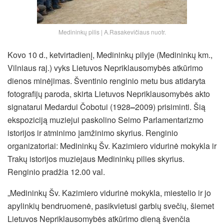
Medininkų pilis | A.Rasakevičiaus nuotr.
Kovo 10 d., ketvirtadienį, Medininkų pilyje (Medininkų km.,
Vilniaus raj.) vyks Lietuvos Nepriklausomybės atkūrimo
dienos minėjimas. Šventinio renginio metu bus atidaryta
fotografijų paroda, skirta Lietuvos Nepriklausomybės akto
signatarui Medardui Čobotui (1928
–
2009) prisiminti. Šią
ekspoziciją muziejui paskolino Seimo Parlamentarizmo
istorijos ir atminimo įamžinimo skyrius. Renginio
organizatoriai: Medininkų Šv. Kazimiero vidurinė mokykla ir
Trakų istorijos muziejaus Medininkų pilies skyrius.
Renginio pradžia 12.00 val.
„Medininkų Šv. Kazimiero vidurinė mokykla, miestelio ir jo
apylinkių bendruomenė, pasikvietusi garbių svečių, šiemet
Lietuvos Nepriklausomybės atkūrimo dieną švenčia