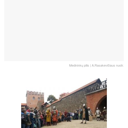
Medininkų pilis | A.Rasakevičiaus nuotr.