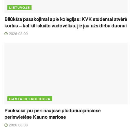
LIETUVOJE
Bliūkšta pasakojimai apie kolegijas: KVK studentai atvėrė
kortas – kol kiti skaito vadovėlius, jie jau užsidirba duonai
2026 08 09
GAMTA IR EKOLOGIJA
Paukščiai jau peri naujose plūduriuojančiose
perimvietėse Kauno mariose
2026 08 08