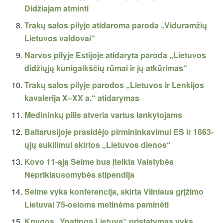
Didžiajam atminti
Trakų salos pilyje atidaroma paroda „Viduramžių
Lietuvos valdovai“
Narvos pilyje Estijoje atidaryta paroda „Lietuvos
didžiųjų kunigaikščių rūmai ir jų atkūrimas“
Trakų salos pilyje parodos „Lietuvos ir Lenkijos
kavalerija X–XX a.“ atidarymas
Medininkų pilis atveria vartus lankytojams
Baltarusijoje prasidėjo pirmininkavimui ES ir 1863-
ųjų sukilimui skirtos „Lietuvos dienos“
Kovo 11-ąją Seime bus įteikta Valstybės
Nepriklausomybės stipendija
Seime vyks konferencija, skirta Vilniaus grįžimo
Lietuvai 75-osioms metinėms paminėti
Knygos „Ypatinga Lietuva“ pristatymas vyks