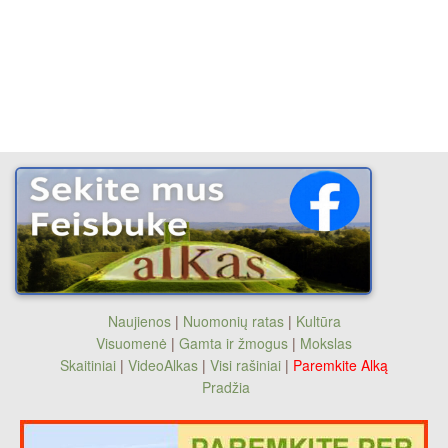
Naujienos
|
Nuomonių ratas
|
Kultūra
Visuomenė
|
Gamta ir žmogus
|
Mokslas
Skaitiniai
|
VideoAlkas
|
Visi rašiniai
|
Paremkite Alką
Pradžia