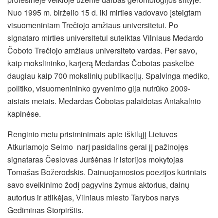
Nuo 1995 m. birželio 15 d. iki mirties vadovavo įsteigtam
visuomeniniam Trečiojo amžiaus universitetui. Po
signataro mirties universitetui suteiktas Vilniaus Medardo
Čoboto Trečiojo amžiaus universiteto vardas. Per savo,
kaip mokslininko, karjerą Medardas Čobotas paskelbė
daugiau kaip 700 mokslinių publikacijų. Spalvinga mediko,
politiko, visuomenininko gyvenimo gija nutrūko 2009-
aisiais metais. Medardas Čobotas palaidotas Antakalnio
kapinėse.
Renginio metu prisiminimais apie iškilųjį Lietuvos
Atkuriamojo Seimo narį pasidalins gerai jį pažinojęs
signataras Česlovas Juršėnas ir istorijos mokytojas
Tomašas Božerodskis. Dainuojamosios poezijos kūriniais
savo sveikinimo žodį pagyvins žymus aktorius, dainų
autorius ir atlikėjas, Vilniaus miesto Tarybos narys
Gediminas Storpirštis.