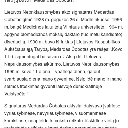
Lietuvos Nepriklausomybės akto signataras Medardas
Čobotas gimė 1928 m. gegužės 26 d. Medininkuose, 1956
m. baigė Medicinos fakultetą Vilniaus universitete, 1964 m.
apgynė biomedicinos mokslų daktaro (tuo metu kandidato)
disertaciją. 1990 m. buvo išrinktas į Lietuvos Respublikos
Aukščiausiąją Tarybą. Medardas Čobotas yra rašęs: „Kovo
11 d. sąmoningai balsavau už Aktą dėl Lietuvos
Nepriklausomybės atkūrimo. Lietuvos Nepriklausomybės
1990 m. kovo 11 diena – ypatinga diena, galbūt
svarbiausia diena mano gyvenime. Išsipildė mano ir mano
šeimos troškimas gyventi laisvoje demokratinėje
Valstybėje.“
Signataras Medardas Čobotas aktyviai dalyvavo įvairiose
vyriausybinėse, nevyriausybinėse, visuomeninėse
komisijose, neapleido ir mokslo reikalų. Išskirtinę vietą jo
profesinėje veikloje užėmė darbas gerontologijos srityje.