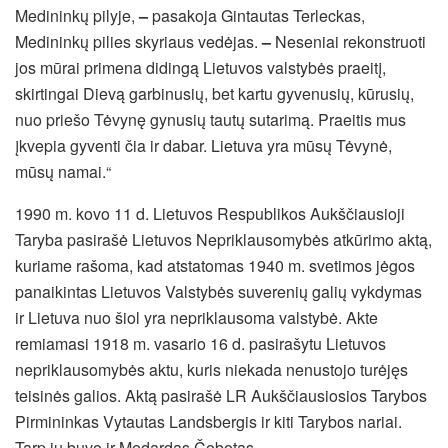
Medininkų pilyje,
–
pasakoja Gintautas Terleckas,
Medininkų pilies skyriaus vedėjas.
–
Neseniai rekonstruoti
jos mūrai primena didingą Lietuvos valstybės praeitį,
skirtingai Dievą garbinusių, bet kartu gyvenusių, kūrusių,
nuo priešo Tėvynę gynusių tautų sutarimą. Praeitis mus
įkvepia gyventi čia ir dabar. Lietuva yra mūsų Tėvynė,
mūsų namai.“
1990 m. kovo 11 d. Lietuvos Respublikos Aukščiausioji
Taryba pasirašė Lietuvos Nepriklausomybės atkūrimo aktą,
kuriame rašoma, kad atstatomas 1940 m. svetimos jėgos
panaikintas Lietuvos Valstybės suverenių galių vykdymas
ir Lietuva nuo šiol yra nepriklausoma valstybė. Akte
remiamasi 1918 m. vasario 16 d. pasirašytu Lietuvos
nepriklausomybės aktu, kuris niekada nenustojo turėjęs
teisinės galios. Aktą pasirašė LR Aukščiausiosios Tarybos
Pirmininkas Vytautas Landsbergis ir kiti Tarybos nariai.
Tarp jų buvo ir Medardas Čobotas.