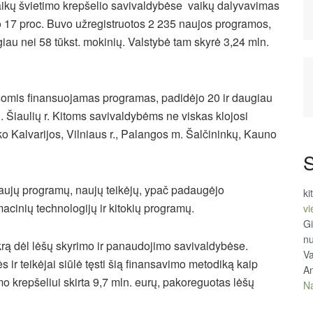
aikų švietimo krepšelio savivaldybėse vaikų dalyvavimas
 17 proc. Buvo užregistruotos 2 235 naujos programos,
iau nei 58 tūkst. mokinių. Valstybė tam skyrė 3,24 mln.
ėšomis finansuojamas programas, padidėjo 20 ir daugiau
ų. Šiaulių r. Kitoms savivaldybėms ne viskas klojosi
ko Kalvarijos, Vilniaus r., Palangos m. Šalčininkų, Kauno
S
naujų programų, naujų teikėjų, ypač padaugėjo
ki
cinių technologijų ir kitokių programų.
vi
Gi
n
ikrą dėl lėšų skyrimo ir panaudojimo savivaldybėse.
Va
ir teikėjai siūlė tęsti šią finansavimo metodiką kaip
An
mo krepšeliui skirta 9,7 mln. eurų, pakoreguotas lėšų
Na