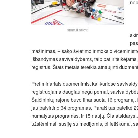
neb
smm.lt nuotr.
skir
pas
mažinimas, – sako švietimo ir mokslo viceministr
išbandymas savivaldybėms, taip pat ir teikėjams,
registrus. Šiais metais tereikia atnaujinti duomeni
Preliminariais duomenimis, kai kuriose savivald
registruojama daugiau negu pernai, savivaldybės
Šalčininkų rajone buvo finansuota 16 programų. 
jau patvirtino 34 programas. Paraiškas pateikė 29
numatytas programas, ir 15 naujų. Čia atsidarys 
užsiėmimai, susiję su medijomis, pilietiškumu, s