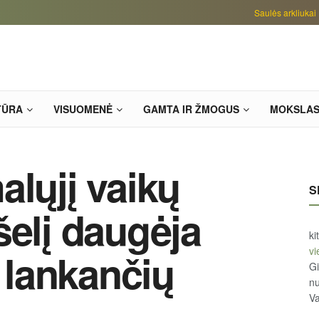
Saulės arkliukai
TŪRA
VISUOMENĖ
GAMTA IR ŽMOGUS
MOKSLA
alųjį vaikų
S
šelį daugėja
ki
vi
s lankančių
Gi
n
Va