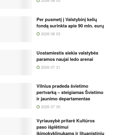
2026 08 03
Per pusmetį į Valstybinį kelių
fondą surinkta apie 90 mln. eurų
2026 08 03
Uostamiestis siekia valstybės
paramos naujai ledo arenai
2026 07 31
Vilnius pradeda švietimo
pertvarką – steigiamas Švietimo
ir jaunimo departamentas
2026 07 30
Vyriausybė pritarė Kultūros
paso išplėtimui
ikimokyklinukams ir lituanistinių