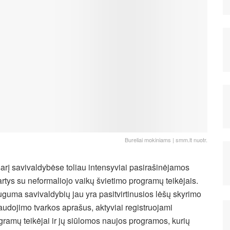
Bureliai mokiniams | smm.lt nuotr.
arį savivaldybėse toliau intensyviai pasirašinėjamos
artys su neformaliojo vaikų švietimo programų teikėjais.
guma savivaldybių jau yra pasitvirtinusios lėšų skyrimo
naudojimo tvarkos aprašus, aktyviai registruojami
gramų teikėjai ir jų siūlomos naujos programos, kurių