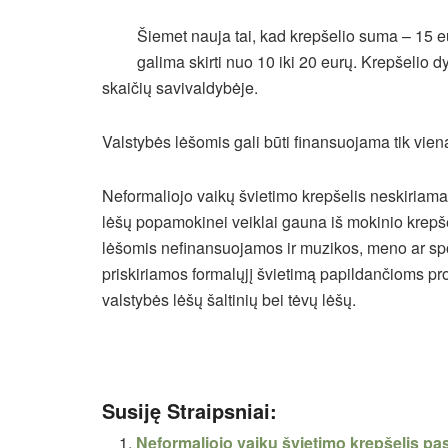
Šiemet nauja tai, kad krepšelio suma – 15 eurų
galima skirti nuo 10 iki 20 eurų. Krepšelio d
skaičių savivaldybėje.
Valstybės lėšomis gali būti finansuojama tik vien
Neformaliojo vaikų švietimo krepšelis neskiria
lėšų popamokinei veiklai gauna iš mokinio krepše
lėšomis nefinansuojamos ir muzikos, meno ar sp
priskiriamos formalųjį švietimą papildančioms pr
valstybės lėšų šaltinių bei tėvų lėšų.
Susiję Straipsniai:
Neformaliojo vaikų švietimo krepšelis pas