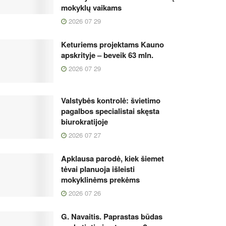
mokyklų vaikams
2026 07 29
Keturiems projektams Kauno
apskrityje – beveik 63 mln.
2026 07 29
Valstybės kontrolė: švietimo
pagalbos specialistai skęsta
biurokratijoje
2026 07 27
Apklausa parodė, kiek šiemet
tėvai planuoja išleisti
mokyklinėms prekėms
2026 07 26
G. Navaitis. Paprastas būdas