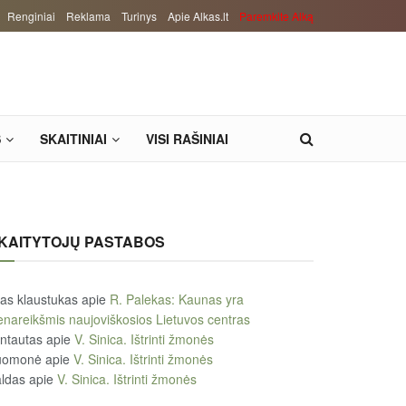
Renginiai
Reklama
Turinys
Apie Alkas.lt
Paremkite Alką
S
SKAITINIAI
VISI RAŠINIAI
KAITYTOJŲ PASTABOS
tas klaustukas
apie
R. Palekas: Kaunas yra
enareikšmis naujoviškosios Lietuvos centras
ntautas
apie
V. Sinica. Ištrinti žmonės
uomonė
apie
V. Sinica. Ištrinti žmonės
ldas
apie
V. Sinica. Ištrinti žmonės