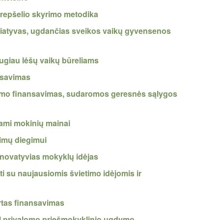
krepšelio skyrimo metodika
niciatyvas, ugdančias sveikos vaikų gyvensenos
augiau lėšų vaikų būreliams
ansavimas
etimo finansavimas, sudaromos geresnės sąlygos
ami mokinių mainai
jimų diegimui
 inovatyvias mokyklų idėjas
i su naujausiomis švietimo idėjomis ir
irtas finansavimas
ėl privalomo priešmokyklinio ugdymo