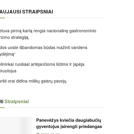
AUJAUSI STRAIPSNIAI
etuva pirmą kartą rengia nacionalinę gastronominio
rizmo strategiją
dos uoste išbandomas būdas mažinti vandens
ydėjimą“
lininkai ruošiasi artėjančioms liūtims ir įspėja
iruotojus
ršti orai didina miškų gaisrų pavojų
ti
Straipsniai
Panevėžys kviečia daugiabučių
gyventojus įsirengti priedangas