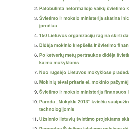
Patobulinta neformaliojo vaikų švietimo 
Švietimo ir mokslo ministerija skatina i
įpročius
150 Lietuvos organizacijų ragina skirti d
Didėja mokinio krepšelis ir švietimo fin
Po ketverių metų pertraukos didėja švi
kaimo mokykloms
Nuo rugsėjo Lietuvos mokyklose praded
Mokinių tėvai pritaria el. mokinio pažymė
Švietimo ir mokslo ministerija finansuos
Paroda „Mokykla 2013“ kviečia susipažint
technologijomis
Užsienio lietuvių švietimo projektams sk
Parengtos Švietimo įstatymo pataisos d