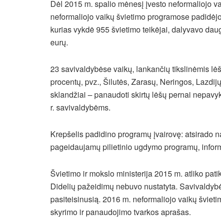
Dėl 2015 m. spalio mėnesį įvesto neformaliojo v
neformaliojo vaikų švietimo programose padidėjo
kurias vykdė 955 švietimo teikėjai, dalyvavo daug
eurų.
23 savivaldybėse vaikų, lankančių tikslinėmis l
procentų, pvz., Šilutės, Zarasų, Neringos, Lazdij
sklandžiai – panaudoti skirtų lėšų pernai nepavy
r. savivaldybėms.
Krepšelis padidino programų įvairovę: atsirado 
pageidaujamų pilietinio ugdymo programų, informa
Švietimo ir mokslo ministerija 2015 m. atliko pat
Didelių pažeidimų nebuvo nustatyta. Savivaldybės 
pasiteisinusią. 2016 m. neformaliojo vaikų švieti
skyrimo ir panaudojimo tvarkos aprašas.