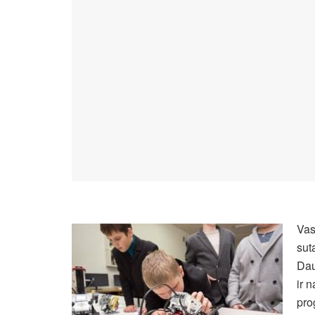
Vas
sut
Dau
ir 
pro