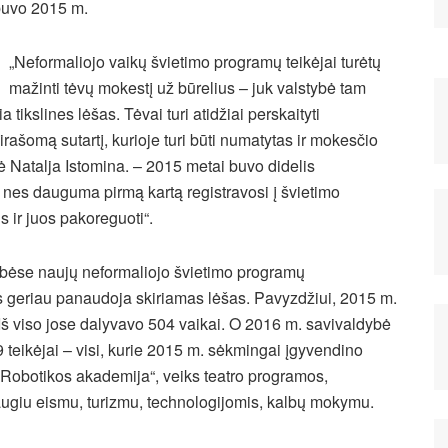
uvo 2015 m.
„Neformaliojo vaikų švietimo programų teikėjai turėtų
mažinti tėvų mokestį už būrelius – juk valstybė tam
ia tikslines lėšas. Tėvai turi atidžiai perskaityti
irašomą sutartį, kurioje turi būti numatytas ir mokesčio
ė Natalja Istomina. – 2015 metai buvo didelis
 nes dauguma pirmą kartą registravosi į švietimo
s ir juos pakoreguoti“.
ybėse naujų neformaliojo švietimo programų
 geriau panaudoja skiriamas lėšas. Pavyzdžiui, 2015 m.
Iš viso jose dalyvavo 504 vaikai. O 2016 m. savivaldybė
 teikėjai – visi, kurie 2015 m. sėkmingai įgyvendino
„Robotikos akademija“, veiks teatro programos,
augiu eismu, turizmu, technologijomis, kalbų mokymu.