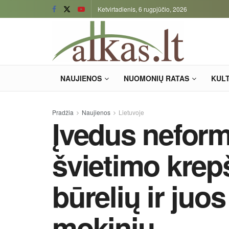
Ketvirtadienis, 6 rugpjūčio, 2026
NAUJIENOS
NUOMONIŲ RATAS
KUL
Pradžia
Naujienos
Lietuvoje
Įvedus neform
švietimo krep
būrelių ir juo
mokinių