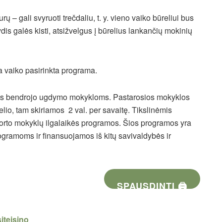
 – gali svyruoti trečdaliu, t. y. vieno vaiko būreliui bus
ydis galės kisti, atsižvelgus į būrelius lankančių mokinių
a vaiko pasirinkta programa.
mas bendrojo ugdymo mokykloms. Pastarosios mokyklos
lio, tam skiriamos 2 val. per savaitę. Tikslinėmis
orto mokyklų ilgalaikės programos. Šios programos yra
ogramoms ir finansuojamos iš kitų savivaldybės ir
SPAUSDINTI 🖨
iteisino