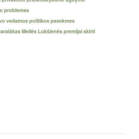
timo problemas
savo vedamos politikos pasekmes
paraiškas Meilės Lukšienės premijai skirti