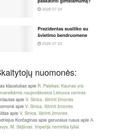
paskatinti gimstamumą?
2026 07 24
Prezidentas susitiko su
švietimo bendruomene
2026 07 23
kaitytojų nuomonės:
tas klaustukas
apie
R. Palekas: Kaunas yra
enareikšmis naujoviškosios Lietuvos centras
ntautas
apie
V. Sinica. Ištrinti žmonės
uomonė
apie
V. Sinica. Ištrinti žmonės
ldas
apie
V. Sinica. Ištrinti žmonės
driejus Korčaginas apie geruosius rusus
apie
A.
vys, M. Sėjūnas. Imperija nemiršta tyliai