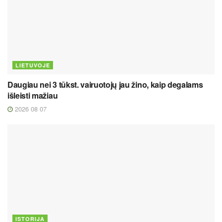
LIETUVOJE
Daugiau nei 3 tūkst. vairuotojų jau žino, kaip degalams
išleisti mažiau
2026 08 07
ISTORIJA