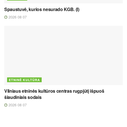
Spaustuvė, kurios nesurado KGB. (I)
2026 08 07
ETNINĖ KULTŪRA
Vilniaus etninės kultūros centras rugpjūtį išpuoš
šiaudiniais sodais
2026 08 07