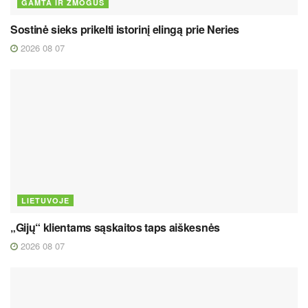
GAMTA IR ŽMOGUS
Sostinė sieks prikelti istorinį elingą prie Neries
2026 08 07
LIETUVOJE
„Gijų“ klientams sąskaitos taps aiškesnės
2026 08 07