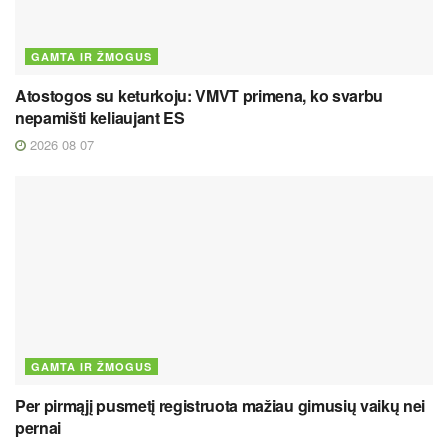
GAMTA IR ŽMOGUS
Atostogos su keturkoju: VMVT primena, ko svarbu
nepamišti keliaujant ES
2026 08 07
GAMTA IR ŽMOGUS
Per pirmąjį pusmetį registruota mažiau gimusių vaikų nei
pernai