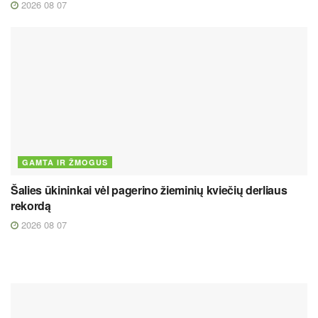
2026 08 07
GAMTA IR ŽMOGUS
Šalies ūkininkai vėl pagerino žieminių kviečių derliaus
rekordą
2026 08 07