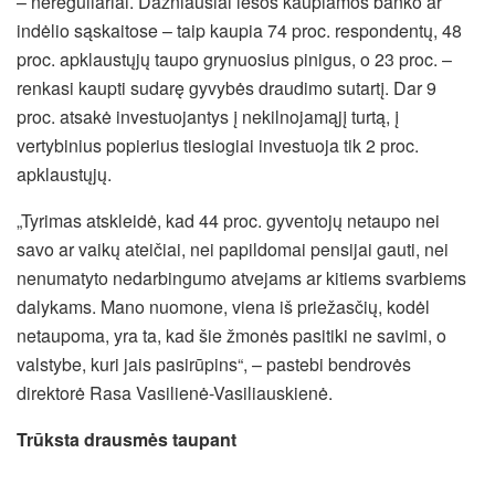
– nereguliariai. Dažniausiai lėšos kaupiamos banko ar
indėlio sąskaitose – taip kaupia 74 proc. respondentų, 48
proc. apklaustųjų taupo grynuosius pinigus, o 23 proc. –
renkasi kaupti sudarę gyvybės draudimo sutartį. Dar 9
proc. atsakė investuojantys į nekilnojamąjį turtą, į
vertybinius popierius tiesiogiai investuoja tik 2 proc.
apklaustųjų.
„Tyrimas atskleidė, kad 44 proc. gyventojų netaupo nei
savo ar vaikų ateičiai, nei papildomai pensijai gauti, nei
nenumatyto nedarbingumo atvejams ar kitiems svarbiems
dalykams. Mano nuomone, viena iš priežasčių, kodėl
netaupoma, yra ta, kad šie žmonės pasitiki ne savimi, o
valstybe, kuri jais pasirūpins“, – pastebi bendrovės
direktorė Rasa Vasilienė-Vasiliauskienė.
Trūksta drausmės taupant