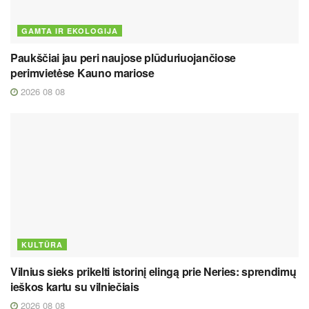
GAMTA IR EKOLOGIJA
Paukščiai jau peri naujose plūduriuojančiose
perimvietėse Kauno mariose
2026 08 08
KULTŪRA
Vilnius sieks prikelti istorinį elingą prie Neries: sprendimų
ieškos kartu su vilniečiais
2026 08 08