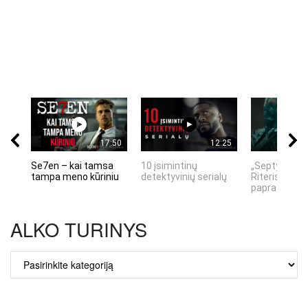
17:50
12:25
Se7en – kai tamsa
10 įsimintinų
„Septynių Ka
tampa meno kūriniu
detektyvinių serialų
Riteris" – kai
paprastumas
ALKO TURINYS
ALKO
TURINYS