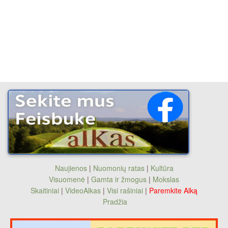
Naujienos
|
Nuomonių ratas
|
Kultūra
Visuomenė
|
Gamta ir žmogus
|
Mokslas
Skaitiniai
|
VideoAlkas
|
Visi rašiniai
|
Paremkite Alką
Pradžia