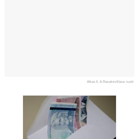
Alkas.lt, A.Rasakevičiaus nuotr.