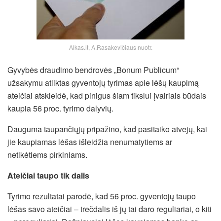
Alkas.lt, A.Rasakevičiaus nuotr.
Gyvybės draudimo bendrovės „Bonum Publicum“
užsakymu atliktas gyventojų tyrimas apie lėšų kaupimą
ateičiai atskleidė, kad pinigus šiam tikslui įvairiais būdais
kaupia 56 proc. tyrimo dalyvių.
Dauguma taupančiųjų pripažino, kad pasitaiko atvejų, kai
jie kaupiamas lėšas išleidžia nenumatytiems ar
netikėtiems pirkiniams.
Ateičiai taupo tik dalis
Tyrimo rezultatai parodė, kad 56 proc. gyventojų taupo
lėšas savo ateičiai – trečdalis iš jų tai daro reguliariai, o kiti