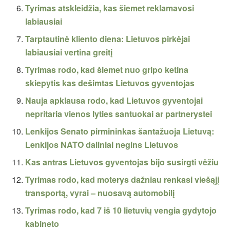
Tyrimas atskleidžia, kas šiemet reklamavosi
labiausiai
Tarptautinė kliento diena: Lietuvos pirkėjai
labiausiai vertina greitį
Tyrimas rodo, kad šiemet nuo gripo ketina
skiepytis kas dešimtas Lietuvos gyventojas
Nauja apklausa rodo, kad Lietuvos gyventojai
nepritaria vienos lyties santuokai ar partnerystei
Lenkijos Senato pirmininkas šantažuoja Lietuvą:
Lenkijos NATO daliniai negins Lietuvos
Kas antras Lietuvos gyventojas bijo susirgti vėžiu
Tyrimas rodo, kad moterys dažniau renkasi viešąjį
transportą, vyrai – nuosavą automobilį
Tyrimas rodo, kad 7 iš 10 lietuvių vengia gydytojo
kabineto