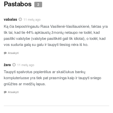
Pastabos
2
vabalas
11 metų ago
Ką čia bepostringautu Rasa Vasilienė-Vasiliauskienė, faktas yra
tik tai, kad tie 44% apklaustų žmonių netaupo ne todėl, kad
pasitiki valstybe (valstybe pasitikėti gali tik idiotai), o todėl, kad
vos suduria galą su galu ir taupyti tiesiog nėra iš ko.
Atsakyti
žara
11 metų ago
Taupyti spalvotus popierėlius ar skaičiukus bankų
kompiuteriuose yra tiek pat prasminga kaip ir taupyti sniego
gniūžtes ar medžių lapus.
Atsakyti