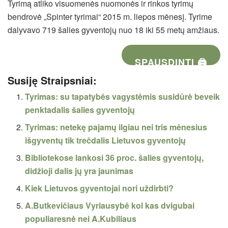
Tyrimą atliko visuomenės nuomonės ir rinkos tyrimų
bendrovė „Spinter tyrimai“ 2015 m. liepos mėnesį. Tyrime
dalyvavo 719 šalies gyventojų nuo 18 iki 55 metų amžiaus.
SPAUSDINTI 🖨
Susiję Straipsniai:
Tyrimas: su tapatybės vagystėmis susidūrė beveik
penktadalis šalies gyventojų
Tyrimas: netekę pajamų ilgiau nei tris mėnesius
išgyventų tik trečdalis Lietuvos gyventojų
Bibliotekose lankosi 36 proc. šalies gyventojų,
didžioji dalis jų yra jaunimas
Kiek Lietuvos gyventojai nori uždirbti?
A.Butkevičiaus Vyriausybė kol kas dvigubai
populiaresnė nei A.Kubiliaus