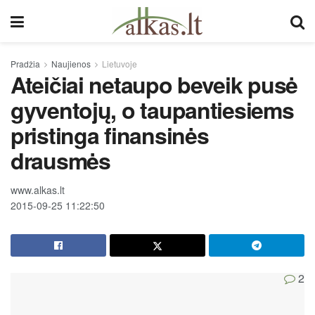
Pradžia
Naujienos
Lietuvoje
Ateičiai netaupo beveik pusė
gyventojų, o taupantiesiems
pristinga finansinės
drausmės
www.alkas.lt
2015-09-25 11:22:50
2