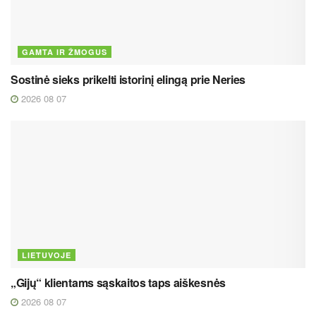
GAMTA IR ŽMOGUS
Sostinė sieks prikelti istorinį elingą prie Neries
2026 08 07
LIETUVOJE
„Gijų“ klientams sąskaitos taps aiškesnės
2026 08 07