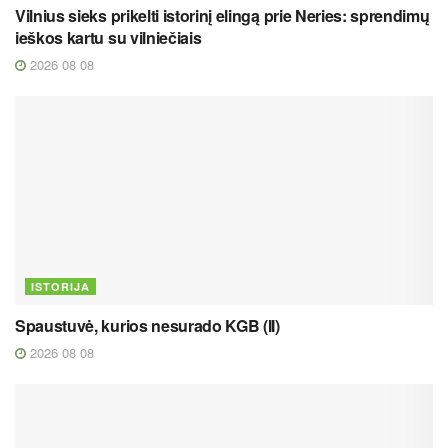
Vilnius sieks prikelti istorinį elingą prie Neries: sprendimų
ieškos kartu su vilniečiais
2026 08 08
ISTORIJA
Spaustuvė, kurios nesurado KGB (II)
2026 08 08