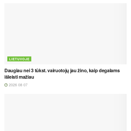
LIETUVOJE
Daugiau nei 3 tūkst. vairuotojų jau žino, kaip degalams
išleisti mažiau
2026 08 07