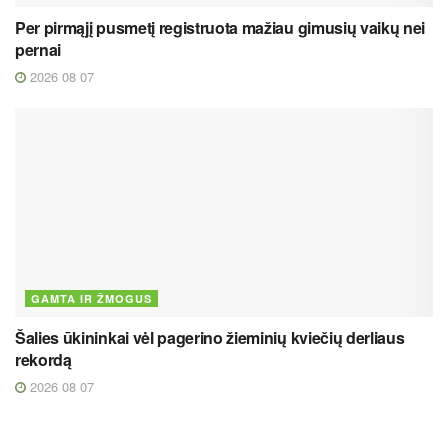
Per pirmąjį pusmetį registruota mažiau gimusių vaikų nei
pernai
2026 08 07
GAMTA IR ŽMOGUS
Šalies ūkininkai vėl pagerino žieminių kviečių derliaus
rekordą
2026 08 07