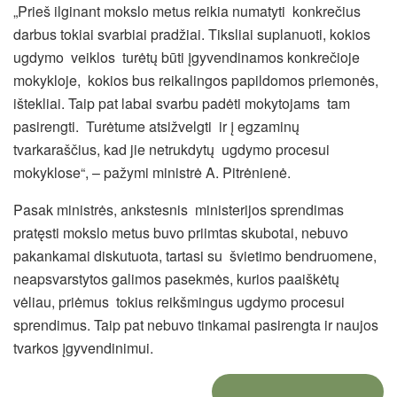
„Prieš ilginant mokslo metus reikia numatyti konkrečius
darbus tokiai svarbiai pradžiai. Tiksliai suplanuoti, kokios
ugdymo veiklos turėtų būti įgyvendinamos konkrečioje
mokykloje, kokios bus reikalingos papildomos priemonės,
ištekliai. Taip pat labai svarbu padėti mokytojams tam
pasirengti. Turėtume atsižvelgti ir į egzaminų
tvarkaraščius, kad jie netrukdytų ugdymo procesui
mokyklose“, – pažymi ministrė A. Pitrėnienė.
Pasak ministrės, ankstesnis ministerijos sprendimas
pratęsti mokslo metus buvo priimtas skubotai, nebuvo
pakankamai diskutuota, tartasi su švietimo bendruomene,
neapsvarstytos galimos pasekmės, kurios paaiškėtų
vėliau, priėmus tokius reikšmingus ugdymo procesui
sprendimus. Taip pat nebuvo tinkamai pasirengta ir naujos
tvarkos įgyvendinimui.