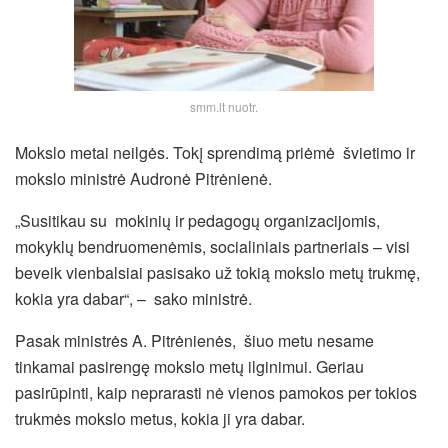
smm.lt nuotr.
Mokslo metai neilgės. Tokį sprendimą priėmė švietimo ir
mokslo ministrė Audronė Pitrėnienė.
„Susitikau su mokinių ir pedagogų organizacijomis,
mokyklų bendruomenėmis, socialiniais partneriais – visi
beveik vienbalsiai pasisako už tokią mokslo metų trukmę,
kokia yra dabar“, – sako ministrė.
Pasak ministrės A. Pitrėnienės, šiuo metu nesame
tinkamai pasirengę mokslo metų ilginimui. Geriau
pasirūpinti,
kaip neprarasti nė vienos pamokos per tokios
trukmės mokslo metus, kokia ji yra dabar.