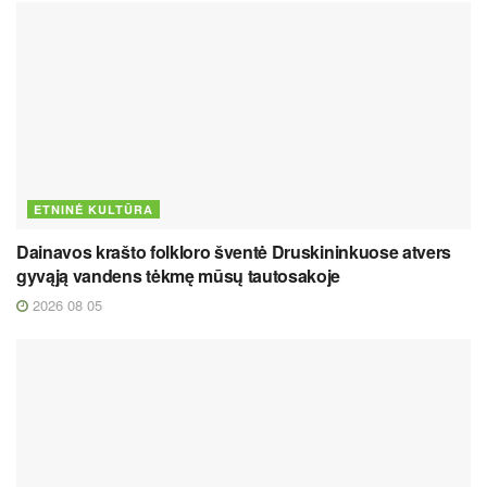
ETNINĖ KULTŪRA
Dainavos krašto folkloro šventė Druskininkuose atvers
gyvąją vandens tėkmę mūsų tautosakoje
2026 08 05