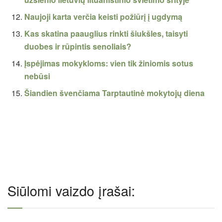
Naujoji karta verčia keisti požiūrį į ugdymą
Kas skatina paauglius rinkti šiukšles, taisyti
duobes ir rūpintis senoliais?
Įspėjimas mokykloms: vien tik žiniomis sotus
nebūsi
Šiandien švenčiama Tarptautinė mokytojų diena
Siūlomi vaizdo įrašai: