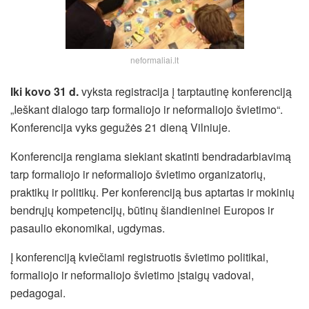
neformaliai.lt
Iki kovo 31 d.
vyksta registracija į tarptautinę konferenciją
„Ieškant dialogo tarp formaliojo ir neformaliojo švietimo“.
Konferencija vyks gegužės 21 dieną Vilniuje.
Konferencija rengiama siekiant skatinti bendradarbiavimą
tarp formaliojo ir neformaliojo švietimo organizatorių,
praktikų ir politikų. Per konferenciją bus aptartas ir mokinių
bendrųjų kompetencijų, būtinų šiandieninei Europos ir
pasaulio ekonomikai, ugdymas.
Į konferenciją kviečiami registruotis švietimo politikai,
formaliojo ir neformaliojo švietimo įstaigų vadovai,
pedagogai.