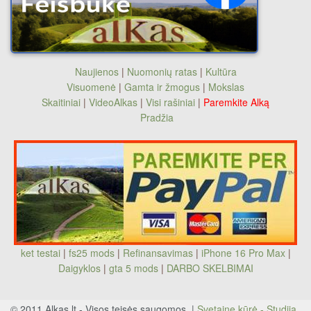
Naujienos
|
Nuomonių ratas
|
Kultūra
Visuomenė
|
Gamta ir žmogus
|
Mokslas
Skaitiniai
|
VideoAlkas
|
Visi rašiniai
|
Paremkite Alką
Pradžia
ket testai
|
fs25 mods
|
Refinansavimas
|
iPhone 16 Pro Max
|
Daigyklos
|
gta 5 mods
|
DARBO SKELBIMAI
© 2011 Alkas.lt - Visos teisės saugomos. |
Svetainę kūrė - Studija