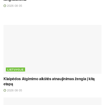
2026 08 05
LIETUVOJE
Klaipėdos Atgimimo aikštės atnaujinimas žengia į kitą
etapą
2026 08 05