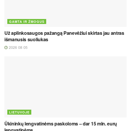
GAMTA IR ŽMOGUS
Už aplinkosaugos pažangą Panevėžiui skirtas jau antras
išmanusis suoliukas
2026 08 05
LIETUVOJE
Ūkininkų lengvatinėms paskoloms – dar 15 mln. eurų
lengvatinėms