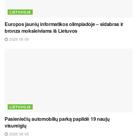
LIETUVOJE
Europos jaunių informatikos olimpiadoje – sidabras ir
bronza moksleiviams iš Lietuvos
2026 08 06
LIETUVOJE
Pasieniečių automobilių parką papildė 19 naujų
visureigių
2026 08 05