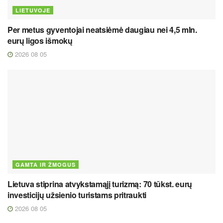
LIETUVOJE
Per metus gyventojai neatsiėmė daugiau nei 4,5 mln.
eurų ligos išmokų
2026 08 05
GAMTA IR ŽMOGUS
Lietuva stiprina atvykstamąjį turizmą: 70 tūkst. eurų
investicijų užsienio turistams pritraukti
2026 08 05