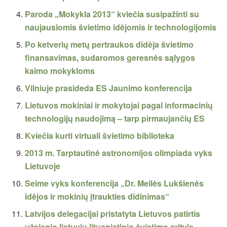
Paroda „Mokykla 2013“ kviečia susipažinti su
naujausiomis švietimo idėjomis ir technologijomis
Po ketverių metų pertraukos didėja švietimo
finansavimas, sudaromos geresnės sąlygos
kaimo mokykloms
Vilniuje prasideda ES Jaunimo konferencija
Lietuvos mokiniai ir mokytojai pagal informacinių
technologijų naudojimą – tarp pirmaujančių ES
Kviečia kurti virtuali švietimo biblioteka
2013 m. Tarptautinė astronomijos olimpiada vyks
Lietuvoje
Seime vyks konferencija „Dr. Meilės Lukšienės
idėjos ir mokinių įtraukties didinimas“
Latvijos delegacijai pristatyta Lietuvos patirtis
užsienio lietuvių lituanistinio švietimo srityje