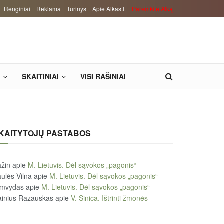
Renginiai
Reklama
Turinys
Apie Alkas.lt
Paremkite Alką
S
SKAITINIAI
VISI RAŠINIAI
KAITYTOJŲ PASTABOS
žin
apie
M. Lietuvis. Dėl sąvokos „pagonis“
ulės Vilna
apie
M. Lietuvis. Dėl sąvokos „pagonis“
imvydas
apie
M. Lietuvis. Dėl sąvokos „pagonis“
ainius Razauskas
apie
V. Sinica. Ištrinti žmonės