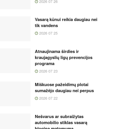
2026 07 26
Vasarą kūnui reikia daugiau nei
tik vandens
2026 07 25
Atnaujinama širdies ir
kraujagyslių ligų prevencijos
programa
2026 07 23
Miškuose pažeidimų plotai
sumažėjo daugiau nei perpus
2026 07 22
Nešvarus ar subraižytas
automobilio stiklas vasarą
blogina matomumą