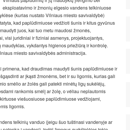
Vilniaus paplūdimių ir jų maudyklų įrengimo bei
eksploatavimo ir žmonių elgesio vandens telkiniuose
syklėse (kurias nustato Vilniaus miesto savivaldybė)
tatyta, kad paplūdimiuose vedžioti šunis ir kitus gyvūnus
 maudyti juos, kai tuo metu maudosi žmonės,
ai, visi juridiniai ir fiziniai asmenys, projektuojantys,
ų maudyklas, vykdantys higienos priežiūrą ir kontrolę.
ilniaus miesto savivaldybės administracija.
ai primena, kad draudimas maudyti šunis paplūdimiuose ir
šgąsdinti ar įkąsti žmonėms, bet ir su ligomis, kurias gali
mio smėlio ar žolės gali patekti minėtų ligų sukėlėjų,
esdami rankomis smėlį ar žolę, o vėliau neplautomis
kirtuose viešuosiuose paplūdimiuose vedžiojami,
ėmis ligomis.
 vandens telkinių vanduo (jeigu šuo tuštinasi vandenyje ar
ų patenka į vandenį), todėl žmogus gurkštelėjęs tokio