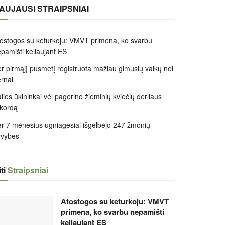
AUJAUSI STRAIPSNIAI
ostogos su keturkoju: VMVT primena, ko svarbu
pamišti keliaujant ES
r pirmąjį pusmetį registruota mažiau gimusių vaikų nei
rnai
lies ūkininkai vėl pagerino žieminių kviečių derliaus
kordą
r 7 mėnesius ugniagesiai išgelbėjo 247 žmonių
yvybes
ti
Straipsniai
Atostogos su keturkoju: VMVT
primena, ko svarbu nepamišti
keliaujant ES