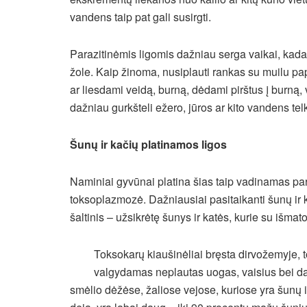
vandens taip pat gali susirgti.
Parazitinėmis ligomis dažniau serga vaikai, kada
žole. Kaip žinoma, nusiplauti rankas su muilu p
ar liesdami veidą, burną, dėdami pirštus į burną, 
dažniau gurkšteli ežero, jūros ar kito vandens te
Šunų ir kačių platinamos ligos
Naminiai gyvūnai platina šias taip vadinamas par
toksoplazmozė. Dažniausiai pasitaikanti šunų ir k
šaltinis – užsikrėtę šunys ir katės, kurie su išmat
Toksokarų kiaušinėliai bręsta dirvožemyje,
valgydamas neplautas uogas, vaisius bei da
smėlio dėžėse, žaliose vejose, kuriose yra šunų 