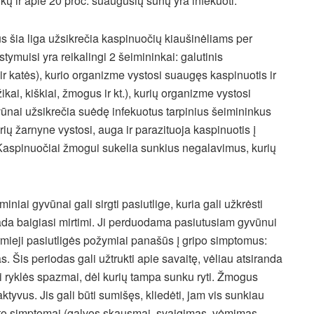
kų ir apie 20 proc. suaugusių šunų yra infekuoti.
s šia liga užsikrečia kaspinuočių kiaušinėliams per
tymuisi yra reikalingi 2 šeimininkai: galutinis
s ir katės), kurio organizme vystosi suaugęs kaspinuotis ir
ikai, kiškiai, žmogus ir kt.), kurių organizme vystosi
yvūnai užsikrečia suėdę infekuotus tarpinius šeimininkus
ių žarnyne vystosi, auga ir parazituoja kaspinuotis į
. Kaspinuočiai žmogui sukelia sunkius negalavimus, kurių
iniai gyvūnai gali sirgti pasiutlige, kuria gali užkrėsti
sada baigiasi mirtimi. Ji perduodama pasiutusiam gyvūnui
irmieji pasiutligės požymiai panašūs į gripo simptomus:
 Šis periodas gali užtrukti apie savaitę, vėliau atsiranda
ni ryklės spazmai, dėl kurių tampa sunku ryti. Žmogus
tyvus. Jis gali būti sumišęs, kliedėti, jam vis sunkiau
alito simptomai (galvos skausmai, svaigimas, vėmimas,