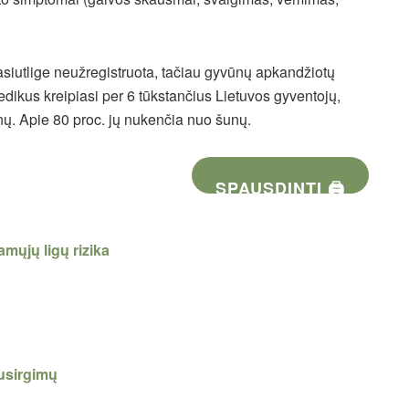
asiutlige neužregistruota, tačiau gyvūnų apkandžiotų
kus kreipiasi per 6 tūkstančius Lietuvos gyventojų,
nų. Apie 80 proc. jų nukenčia nuo šunų.
SPAUSDINTI 🖨
mųjų ligų rizika
susirgimų