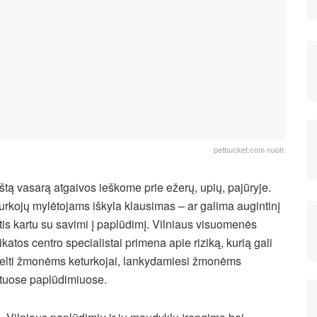
petbucket.com nuotr.
štą vasarą atgaivos ieškome prie ežerų, upių, pajūryje.
urkojų mylėtojams iškyla klausimas – ar galima augintinį
tis kartu su savimi į paplūdimį. Vilniaus visuomenės
ikatos centro specialistai primena apie riziką, kurią gali
elti žmonėms keturkojai, lankydamiesi žmonėms
rtuose paplūdimiuose.