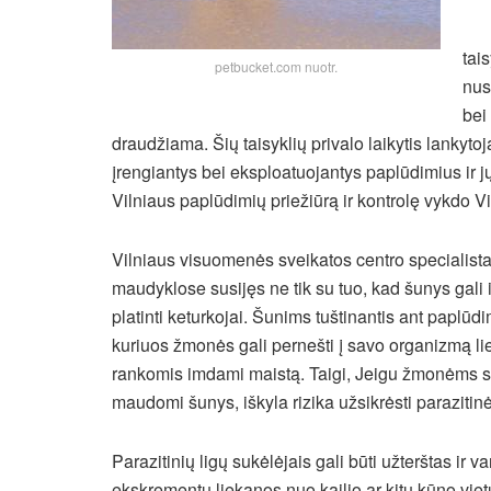
tai
petbucket.com nuotr.
nus
bei
draudžiama.
Šių taisyklių privalo laikytis lankytoj
įrengiantys bei eksploatuojantys paplūdimius ir j
Vilniaus paplūdimių priežiūrą ir kontrolę vykdo V
Vilniaus visuomenės sveikatos centro specialist
maudyklose susijęs ne tik su tuo, kad šunys gali i
platinti keturkojai. Šunims tuštinantis ant paplūdi
kuriuos žmonės gali pernešti į savo organizmą li
rankomis imdami maistą. Taigi, Jeigu žmonėms s
maudomi šunys, iškyla rizika užsikrėsti parazitin
Parazitinių ligų sukėlėjais gali būti užterštas ir
ekskrementų liekanos nuo kailio ar kitų kūno viet