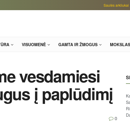
Saulės arkliukai
TŪRA
VISUOMENĖ
GAMTA IR ŽMOGUS
MOKSLA
me vesdamiesi
S
ugus į paplūdimį
Ka
Sa
R
D
0