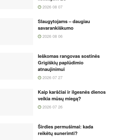
2026 08 07
Slaugytojams – daugiau
savarankiškumo
2026 08 06
Ieškomas rangovas sostinės
Grigiškių paplūdimio
atnaujinimui
2026 07 27
Kaip karščiai ir ilgesnės dienos
veikia mūsų miegą?
2026 07 26
Širdies permušimai: kada
reikėtų sunerimti?