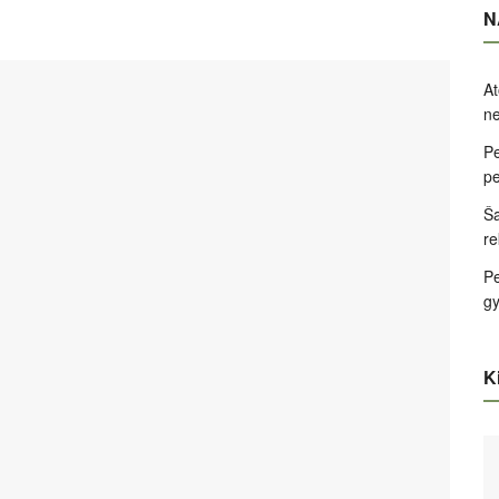
N
At
ne
Pe
pe
Ša
re
Pe
g
Ki