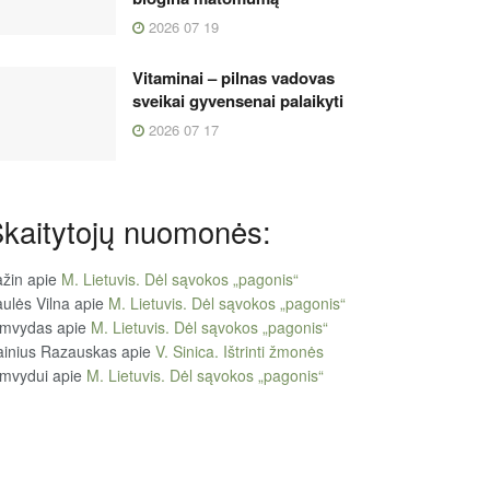
2026 07 19
Vitaminai – pilnas vadovas
sveikai gyvensenai palaikyti
2026 07 17
kaitytojų nuomonės:
žin
apie
M. Lietuvis. Dėl sąvokos „pagonis“
ulės Vilna
apie
M. Lietuvis. Dėl sąvokos „pagonis“
imvydas
apie
M. Lietuvis. Dėl sąvokos „pagonis“
ainius Razauskas
apie
V. Sinica. Ištrinti žmonės
imvydui
apie
M. Lietuvis. Dėl sąvokos „pagonis“