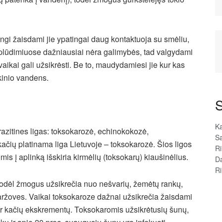
ngi žaisdami jie ypatingai daug kontaktuoja su smėliu,
aplūdimiuose dažniausiai nėra galimybės, tad valgydami
vaikai gali užsikrėsti. Be to, maudydamiesi jie kur kas
lkinio vandens.
S
Ka
azitines ligas: toksokarozė, echinokokozė,
Sa
ačių platinama liga Lietuvoje – toksokarozė. Šios ligos
R
omis į aplinką išskiria kirmėlių (toksokarų) kiaušinėlius.
D
R
 todėl žmogus užsikrečia nuo nešvarių, žemėtų rankų,
ržoves. Vaikai toksokaroze dažnai užsikrečia žaisdami
ir kačių ekskrementų. Toksokaromis užsikrėtusių šunų,