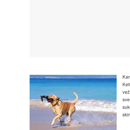
Kar
Ket
vež
sve
suk
ski