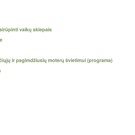
rūpinti vaikų skiepais
ze
čiųjų ir pagimdžiusių moterų švietimui (programa)
s