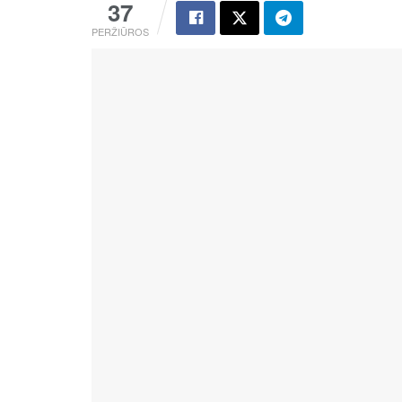
37
PERŽIŪROS