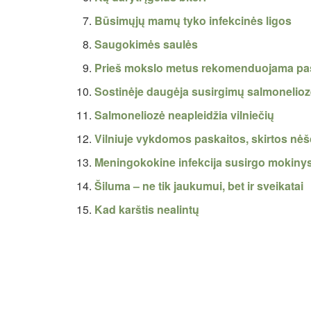
Būsimųjų mamų tyko infekcinės ligos
Saugokimės saulės
Prieš mokslo metus rekomenduojama pasi
Sostinėje daugėja susirgimų salmonelio
Salmoneliozė neapleidžia vilniečių
Vilniuje vykdomos paskaitos, skirtos nėš
Meningokokine infekcija susirgo mokiny
Šiluma – ne tik jaukumui, bet ir sveikatai
Kad karštis nealintų