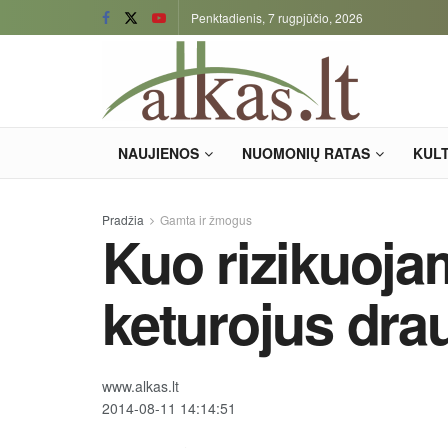
Penktadienis, 7 rugpjūčio, 2026
NAUJIENOS
NUOMONIŲ RATAS
KUL
Pradžia
Gamta ir žmogus
Kuo rizikuoja
keturojus dra
www.alkas.lt
2014-08-11 14:14:51