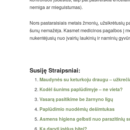
nemiga ar mieguistumas).
Nors pastaraisiais metais žmonių, užsikrėtusių p
šunų nemažėja. Kasmet medicinos pagalbos į medi
nukentėjusių nuo įvairių laukinių ir naminių gyvū
Susiję Straipsniai:
Maudynės su keturkoju draugu – užkrečia
Kodėl šunims paplūdimyje – ne vieta?
Vasarą pasitikime be žarnyno ligų
Paplūdimio nuodėmių dešimtukas
Asmens higiena gelbsti nuo parazitinių 
Ką daryti įgėlus bitei?