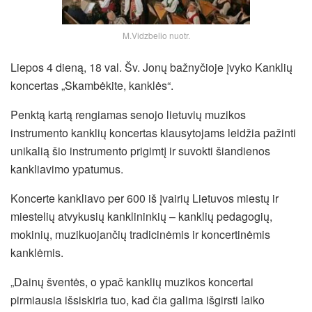
M.Vidzbelio nuotr.
Liepos 4 dieną, 18 val. Šv. Jonų bažnyčioje įvyko Kanklių
koncertas „Skambėkite, kanklės“.
Penktą kartą rengiamas senojo lietuvių muzikos
instrumento kanklių koncertas klausytojams leidžia pažinti
unikalią šio instrumento prigimtį ir suvokti šiandienos
kankliavimo ypatumus.
Koncerte kankliavo per 600 iš įvairių Lietuvos miestų ir
miestelių atvykusių kanklininkių – kanklių pedagogių,
mokinių, muzikuojančių tradicinėmis ir koncertinėmis
kanklėmis.
„Dainų šventės, o ypač kanklių muzikos koncertai
pirmiausia išsiskiria tuo, kad čia galima išgirsti laiko