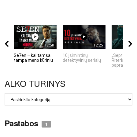
17:50
12:25
Se7en – kai tamsa
10 įsimintinų
„Septynių Ka
tampa meno kūriniu
detektyvinių serialų
Riteris" – kai
paprastumas
ALKO TURINYS
ALKO
TURINYS
Pastabos
1