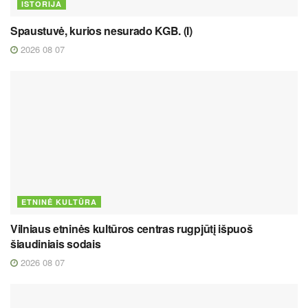
ISTORIJA
Spaustuvė, kurios nesurado KGB. (I)
2026 08 07
ETNINĖ KULTŪRA
Vilniaus etninės kultūros centras rugpjūtį išpuoš
šiaudiniais sodais
2026 08 07