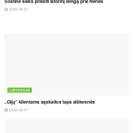
Sostinė sieks prikelti istorinį elingą prie Neries
2026 08 07
LIETUVOJE
„Gijų“ klientams sąskaitos taps aiškesnės
2026 08 07