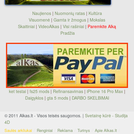
Naujienos
|
Nuomonių ratas
|
Kultūra
Visuomenė
|
Gamta ir žmogus
|
Mokslas
Skaitiniai
|
VideoAlkas
|
Visi rašiniai
|
Paremkite Alką
Pradžia
ket testai
|
fs25 mods
|
Refinansavimas
|
iPhone 16 Pro Max
|
Daigyklos
|
gta 5 mods
|
DARBO SKELBIMAI
© 2011 Alkas.lt - Visos teisės saugomos. |
Svetainę kūrė - Studija
4D
Saulės arkliukai
Renginiai
Reklama
Turinys
Apie Alkas.lt