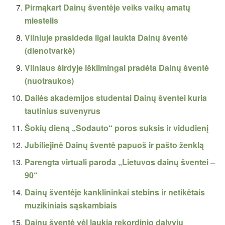
Pirmąkart Dainų šventėje veiks vaikų amatų
miestelis
Vilniuje prasideda ilgai laukta Dainų šventė
(dienotvarkė)
Vilniaus širdyje iškilmingai pradėta Dainų šventė
(nuotraukos)
Dailės akademijos studentai Dainų šventei kuria
tautinius suvenyrus
Šokių dieną „Sodauto“ poros suksis ir vidudienį
Jubiliejinė Dainų šventė papuoš ir pašto ženklą
Parengta virtuali paroda „Lietuvos dainų šventei –
90“
Dainų šventėje kanklininkai stebins ir netikėtais
muzikiniais sąskambiais
Dainų šventė vėl laukia rekordinio dalyvių