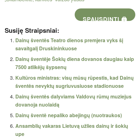
SPAUSDINTI 🖨
Susiję Straipsniai:
Dainų šventės Teatro dienos premjera vyks šį
savaitgalį Druskininkuose
Dainų šventėje Šokių diena dovanos daugiau kaip
7500 atlikėjų šypsenų
Kultūros ministras: visų mūsų rūpestis, kad Dainų
šventės nevyktų sugriuvusiuose stadionuose
Dainų šventės dalyviams Valdovų rūmų muziejus
dovanoja nuolaidą
Dainų šventė nepaliko abejingų (nuotraukos)
Ansamblių vakaras Lietuvą užlies dainų ir šokių
upe