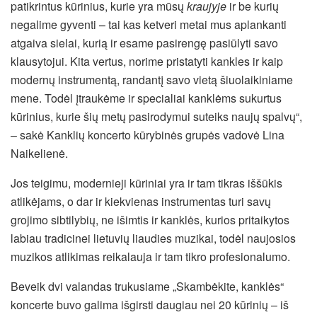
patikrintus kūrinius, kurie yra mūsų
kraujyje
ir be kurių
negalime gyventi – tai kas ketveri metai mus aplankanti
atgaiva sielai, kurią ir esame pasirengę pasiūlyti savo
klausytojui. Kita vertus, norime pristatyti kankles ir kaip
modernų instrumentą, randantį savo vietą šiuolaikiniame
mene. Todėl įtraukėme ir specialiai kanklėms sukurtus
kūrinius, kurie šių metų pasirodymui suteiks naujų spalvų“,
– sakė Kanklių koncerto kūrybinės grupės vadovė Lina
Naikelienė.
Jos teigimu, modernieji kūriniai yra ir tam tikras iššūkis
atlikėjams, o dar ir kiekvienas instrumentas turi savų
grojimo sibtilybių, ne išimtis ir kanklės, kurios pritaikytos
labiau tradicinei lietuvių liaudies muzikai, todėl naujosios
muzikos atlikimas reikalauja ir tam tikro profesionalumo.
Beveik dvi valandas trukusiame „Skambėkite, kanklės“
koncerte buvo galima išgirsti daugiau nei 20 kūrinių – iš