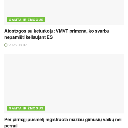
GAMTA IR ŽMOGUS
Atostogos su keturkoju: VMVT primena, ko svarbu
nepamišti keliaujant ES
2026 08 07
GAMTA IR ŽMOGUS
Per pirmąjį pusmetį registruota mažiau gimusių vaikų nei
pernai