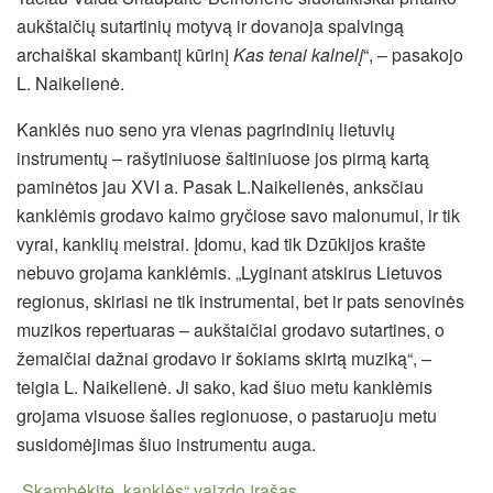
aukštaičių sutartinių motyvą ir dovanoja spalvingą
archaiškai skambantį kūrinį
Kas tenai kalnelį
“, – pasakojo
L. Naikelienė.
Kanklės nuo seno yra vienas pagrindinių lietuvių
instrumentų – rašytiniuose šaltiniuose jos pirmą kartą
paminėtos jau XVI a. Pasak L.Naikelienės, anksčiau
kanklėmis grodavo kaimo gryčiose savo malonumui, ir tik
vyrai, kanklių meistrai. Įdomu, kad tik Dzūkijos krašte
nebuvo grojama kanklėmis. „Lyginant atskirus Lietuvos
regionus, skiriasi ne tik instrumentai, bet ir pats senovinės
muzikos repertuaras – aukštaičiai grodavo sutartines, o
žemaičiai dažnai grodavo ir šokiams skirtą muziką“, –
teigia L. Naikelienė. Ji sako, kad šiuo metu kanklėmis
grojama visuose šalies regionuose, o pastaruoju metu
susidomėjimas šiuo instrumentu auga.
„Skambėkite, kanklės“ vaizdo įrašas