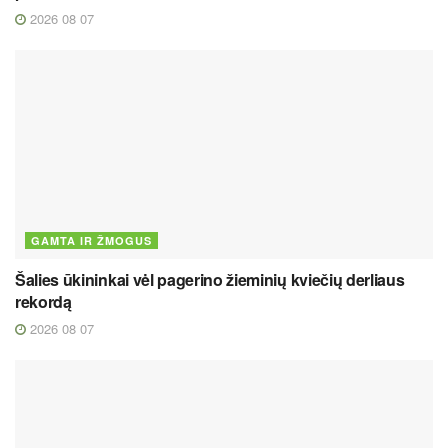
2026 08 07
GAMTA IR ŽMOGUS
Šalies ūkininkai vėl pagerino žieminių kviečių derliaus
rekordą
2026 08 07