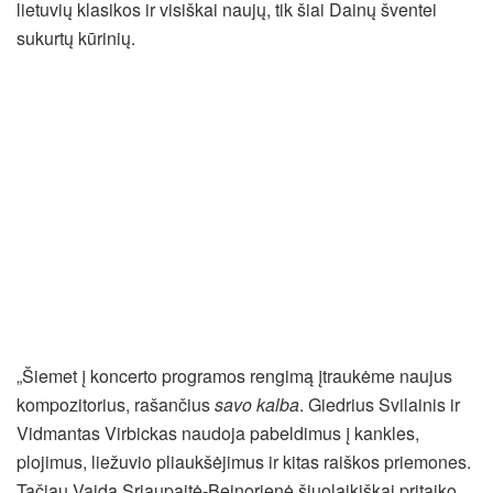
lietuvių klasikos ir visiškai naujų, tik šiai Dainų šventei
sukurtų kūrinių.
„Šiemet į koncerto programos rengimą įtraukėme naujus
kompozitorius, rašančius
savo kalba
. Giedrius Svilainis ir
Vidmantas Virbickas naudoja pabeldimus į kankles,
plojimus, liežuvio pliaukšėjimus ir kitas raiškos priemones.
Tačiau Vaida Sriaupaitė-Beinorienė šiuolaikiškai pritaiko