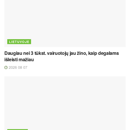
LIETUVOJE
Daugiau nei 3 tūkst. vairuotojų jau žino, kaip degalams
išleisti mažiau
2026 08 07