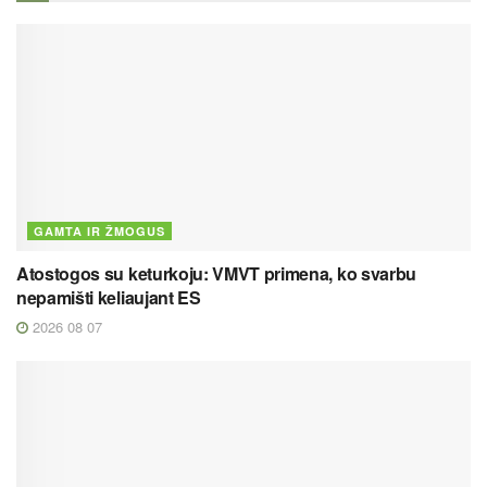
GAMTA IR ŽMOGUS
Atostogos su keturkoju: VMVT primena, ko svarbu
nepamišti keliaujant ES
2026 08 07