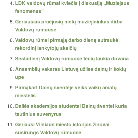
LDK valdovų rūmai kviečia į diskusiją „Muziejaus
fenomenas“
Geriausias praėjusių metų muziejininkas dirba
Valdovų rūmuose
Valdovų rūmai pirmąją darbo dieną sutraukė
rekordinį lankytojų skaičių
Šeštadienį Valdovų rūmuose tėčių laukia dovana
Ansamblių vakaras Lietuvą užlies dainų ir šokių
upe
Pirmąkart Dainų šventėje veiks vaikų amatų
miestelis
Dailės akademijos studentai Dainų šventei kuria
tautinius suvenyrus
Geriausi Vilniaus miesto istorijos žinovai
susirungs Valdovų rūmuose