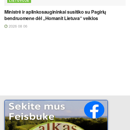
LIETUVOJE
Ministrė ir aplinkosaugininkai susitiko su Pagirių
bendruomene dėl „Homanit Lietuva“ veiklos
2026 08 06