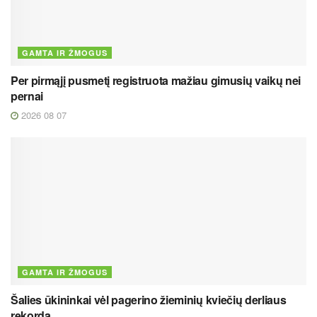
GAMTA IR ŽMOGUS
Per pirmąjį pusmetį registruota mažiau gimusių vaikų nei
pernai
2026 08 07
GAMTA IR ŽMOGUS
Šalies ūkininkai vėl pagerino žieminių kviečių derliaus
rekordą