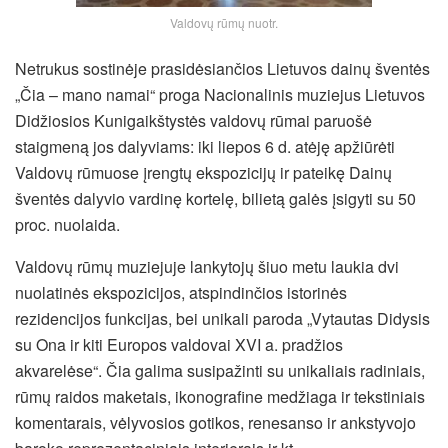
Valdovų rūmų nuotr.
Netrukus sostinėje prasidėsiančios Lietuvos dainų šventės
„Čia – mano namai“ proga Nacionalinis muziejus Lietuvos
Didžiosios Kunigaikštystės valdovų rūmai paruošė
staigmeną jos dalyviams: iki liepos 6 d. atėję apžiūrėti
Valdovų rūmuose įrengtų ekspozicijų ir pateikę Dainų
šventės dalyvio vardinę kortelę, bilietą galės įsigyti su 50
proc. nuolaida.
Valdovų rūmų muziejuje lankytojų šiuo metu laukia dvi
nuolatinės ekspozicijos, atspindinčios istorinės
rezidencijos funkcijas, bei unikali paroda „Vytautas Didysis
su Ona ir kiti Europos valdovai XVI a. pradžios
akvarelėse“. Čia galima susipažinti su unikaliais radiniais,
rūmų raidos
maketais, ikonografine medžiaga ir tekstiniais
komentarais, vėlyvosios gotikos, renesanso ir ankstyvojo