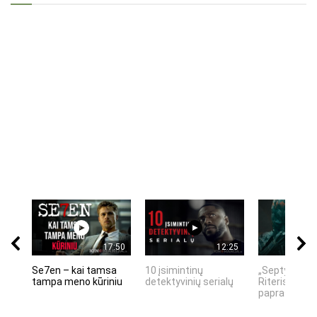
17:50
12:25
Se7en – kai tamsa
10 įsimintinų
„Septynių Ka
tampa meno kūriniu
detektyvinių serialų
Riteris" – kai
paprastumas