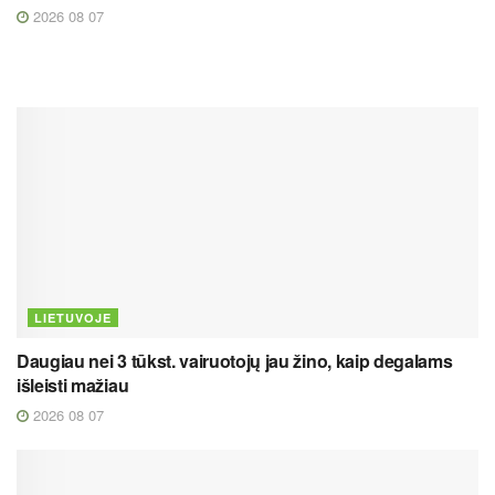
2026 08 07
LIETUVOJE
Daugiau nei 3 tūkst. vairuotojų jau žino, kaip degalams
išleisti mažiau
2026 08 07