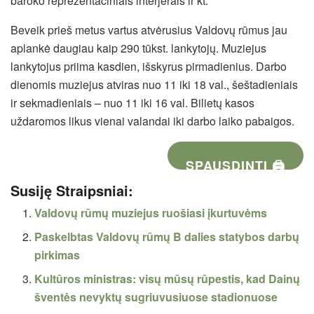
baroko reprezentaciniais interjerais ir kt.
Beveik prieš metus vartus atvėrusius Valdovų rūmus jau
aplankė daugiau kaip 290 tūkst. lankytojų. Muziejus
lankytojus priima kasdien, išskyrus pirmadienius. Darbo
dienomis muziejus atviras nuo 11 iki 18 val., šeštadieniais
ir sekmadieniais – nuo 11 iki 16 val. Bilietų kasos
uždaromos likus vienai valandai iki darbo laiko pabaigos.
SPAUSDINTI 🖨
Susiję Straipsniai:
Valdovų rūmų muziejus ruošiasi įkurtuvėms
Paskelbtas Valdovų rūmų B dalies statybos darbų
pirkimas
Kultūros ministras: visų mūsų rūpestis, kad Dainų
šventės nevyktų sugriuvusiuose stadionuose