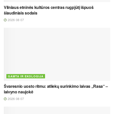
Vilniaus etninės kultūros centras rugpjūtį išpuoš
šiaudiniais sodais
2026 08 07
GAMTA IR EKOLOGIJA
Švaresnio uosto ritmu: atliekų surinkimo laivas „Rasa“ –
laivyno naujokė
2026 08 07