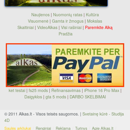
Naujienos
|
Nuomonių ratas
|
Kultūra
Visuomenė
|
Gamta ir žmogus
|
Mokslas
Skaitiniai
|
VideoAlkas
|
Visi rašiniai
|
Paremkite Alką
Pradžia
ket testai
|
fs25 mods
|
Refinansavimas
|
iPhone 16 Pro Max
|
Daigyklos
|
gta 5 mods
|
DARBO SKELBIMAI
© 2011 Alkas.lt - Visos teisės saugomos. |
Svetainę kūrė - Studija
4D
Saulės arkliukai
Renginiai
Reklama
Turinys
Apie Alkas.lt