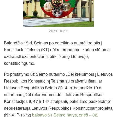
Alkas.lt nuotr.
Balandžio 15 d. Seimas po pateikimo nutarė kreiptis į
Konstitucinį Teismą (KT) dėl referendumo, kuriuo siūloma
uždrausti užsieniečiams pirkti žemę Lietuvoje,
konstitucingumo.
Po pristatymo už Seimo nutarimo „Dėl kreipimosi į Lietuvos
Respublikos Konstitucinį Teismą su prašymu ištirti, ar
Lietuvos Respublikos Seimo 2014 m. balandžio 10 d.
nutarimas „Dėl referendumo dėl Lietuvos Respublikos
Konstitucijos 9, 47 ir 147 straipsnių pakeitimo paskelbimo“
neprieštarauja Lietuvos Respublikos Konstitucijai“ projektą
(Nr. XIIP-1672)
balsavo 51 Seimo narys, prieš – 32,