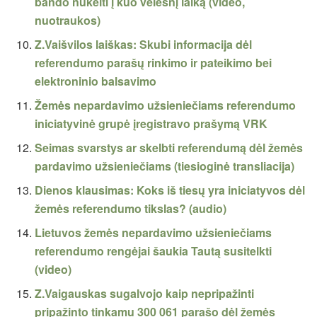
bando nukelti į kuo vėlesnį laiką (video,
nuotraukos)
Z.Vaišvilos laiškas: Skubi informacija dėl
referendumo parašų rinkimo ir pateikimo bei
elektroninio balsavimo
Žemės nepardavimo užsieniečiams referendumo
iniciatyvinė grupė įregistravo prašymą VRK
Seimas svarstys ar skelbti referendumą dėl žemės
pardavimo užsieniečiams (tiesioginė transliacija)
Dienos klausimas: Koks iš tiesų yra iniciatyvos dėl
žemės referendumo tikslas? (audio)
Lietuvos žemės nepardavimo užsieniečiams
referendumo rengėjai šaukia Tautą susitelkti
(video)
Z.Vaigauskas sugalvojo kaip nepripažinti
pripažinto tinkamu 300 061 parašo dėl žemės