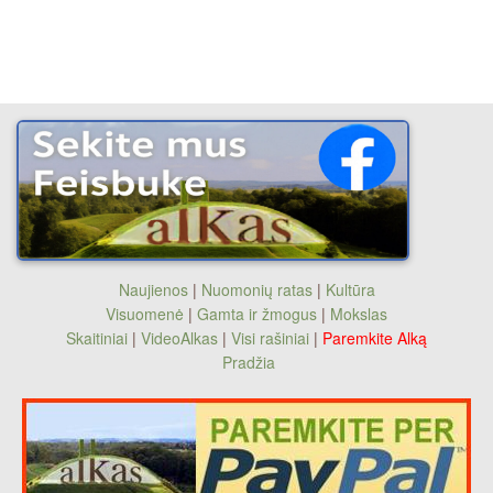
Naujienos
|
Nuomonių ratas
|
Kultūra
Visuomenė
|
Gamta ir žmogus
|
Mokslas
Skaitiniai
|
VideoAlkas
|
Visi rašiniai
|
Paremkite Alką
Pradžia