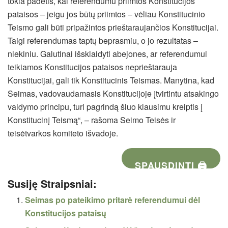
tokia padėtis, kai referendumu priimtos Konstitucijos
pataisos – jeigu jos būtų priimtos – vėliau Konstitucinio
Teismo gali būti pripažintos prieštaraujančios Konstitucijai.
Taigi referendumas taptų beprasmiu, o jo rezultatas –
niekiniu. Galutinai išsklaidyti abejones, ar referendumui
teikiamos Konstitucijos pataisos neprieštarauja
Konstitucijai, gali tik Konstitucinis Teismas. Manytina, kad
Seimas, vadovaudamasis Konstitucijoje įtvirtintu atsakingo
valdymo principu, turi pagrindą šiuo klausimu kreiptis į
Konstitucinį Teismą“, – rašoma Seimo Teisės ir
teisėtvarkos komiteto išvadoje.
SPAUSDINTI 🖨
Susiję Straipsniai:
Seimas po pateikimo pritarė referendumui dėl
Konstitucijos pataisų