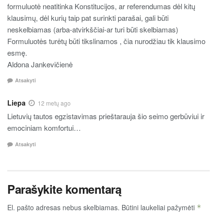
formuluotė neatitinka Konstitucijos, ar referendumas dėl kitų
klausimų, dėl kurių taip pat surinkti parašai, gali būti
neskelbiamas (arba-atvirkščiai-ar turi būti skelbiamas)
Formuluotės turėtų būti tikslinamos , čia nurodžiau tik klausimo
esmę.
Aldona Jankevičienė
Atsakyti
Liepa
12 metų ago
Lietuvių tautos egzistavimas prieštarauja šio seimo gerbūviui ir
emociniam komfortui…
Atsakyti
Parašykite komentarą
El. pašto adresas nebus skelbiamas.
Būtini laukeliai pažymėti
*