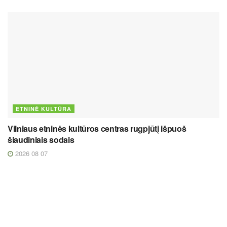
ETNINĖ KULTŪRA
Vilniaus etninės kultūros centras rugpjūtį išpuoš
šiaudiniais sodais
2026 08 07