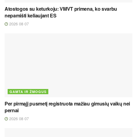
Atostogos su keturkoju: VMVT primena, ko svarbu
nepamišti keliaujant ES
2026 08 07
GAMTA IR ŽMOGUS
Per pirmąjį pusmetį registruota mažiau gimusių vaikų nei
pernai
2026 08 07