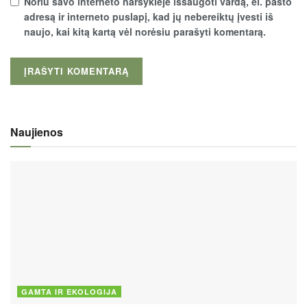
Noriu savo interneto naršyklėje išsaugoti vardą, el. pašto
adresą ir interneto puslapį, kad jų nebereiktų įvesti iš
naujo, kai kitą kartą vėl norėsiu parašyti komentarą.
Naujienos
GAMTA IR EKOLOGIJA