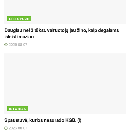
LIETUVOJE
Daugiau nei 3 tūkst. vairuotojų jau žino, kaip degalams
išleisti mažiau
2026 08 07
ISTORIJA
Spaustuvė, kurios nesurado KGB. (I)
2026 08 07