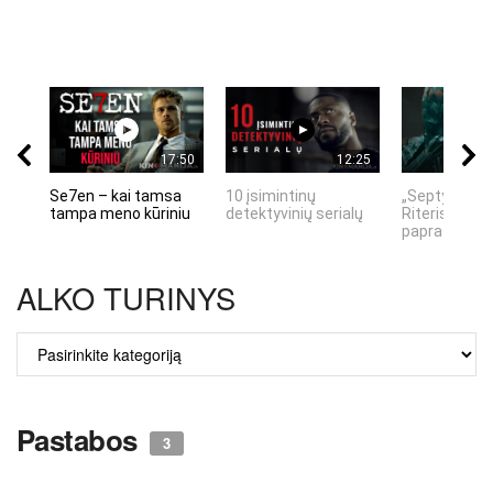
17:50
12:25
Se7en – kai tamsa
10 įsimintinų
„Septynių Ka
tampa meno kūriniu
detektyvinių serialų
Riteris" – kai
paprastumas
ALKO TURINYS
ALKO
TURINYS
Pastabos
3