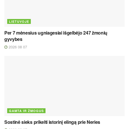
LIETUVOJE
Per 7 mėnesius ugniagesiai išgelbėjo 247 žmonių
gyvybes
2026 08 07
GAMTA IR ŽMOGUS
Sostinė sieks prikelti istorinį elingą prie Neries