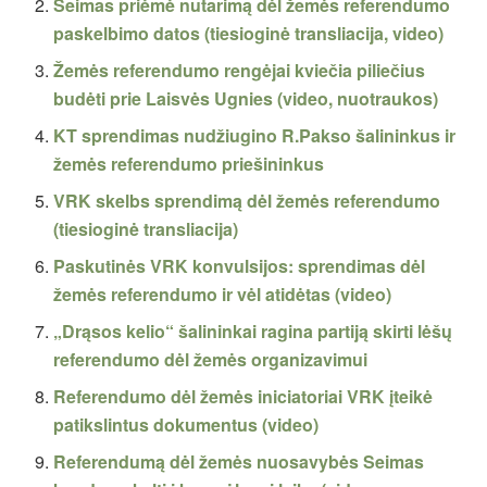
Seimas priėmė nutarimą dėl žemės referendumo
paskelbimo datos (tiesioginė transliacija, video)
Žemės referendumo rengėjai kviečia piliečius
budėti prie Laisvės Ugnies (video, nuotraukos)
KT sprendimas nudžiugino R.Pakso šalininkus ir
žemės referendumo priešininkus
VRK skelbs sprendimą dėl žemės referendumo
(tiesioginė transliacija)
Paskutinės VRK konvulsijos: sprendimas dėl
žemės referendumo ir vėl atidėtas (video)
„Drąsos kelio“ šalininkai ragina partiją skirti lėšų
referendumo dėl žemės organizavimui
Referendumo dėl žemės iniciatoriai VRK įteikė
patikslintus dokumentus (video)
Referendumą dėl žemės nuosavybės Seimas