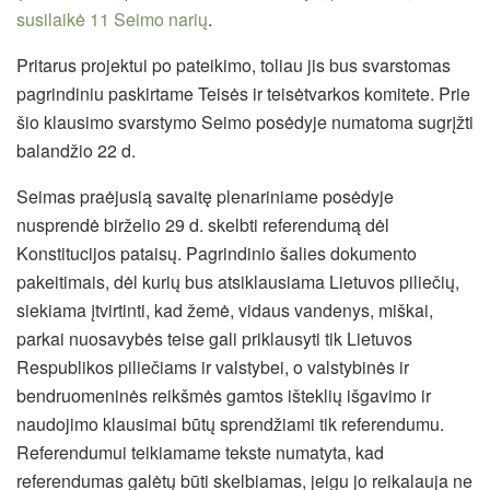
susilaikė 11 Seimo narių
.
Pritarus projektui po pateikimo, toliau jis bus svarstomas
pagrindiniu paskirtame Teisės ir teisėtvarkos komitete. Prie
šio klausimo svarstymo Seimo posėdyje numatoma sugrįžti
balandžio 22 d.
Seimas praėjusią savaitę plenariniame posėdyje
nusprendė birželio 29 d. skelbti referendumą dėl
Konstitucijos pataisų. Pagrindinio šalies dokumento
pakeitimais, dėl kurių bus atsiklausiama Lietuvos piliečių,
siekiama įtvirtinti, kad žemė, vidaus vandenys, miškai,
parkai nuosavybės teise gali priklausyti tik Lietuvos
Respublikos piliečiams ir valstybei, o valstybinės ir
bendruomeninės reikšmės gamtos išteklių išgavimo ir
naudojimo klausimai būtų sprendžiami tik referendumu.
Referendumui teikiamame tekste numatyta, kad
referendumas galėtų būti skelbiamas, jeigu jo reikalauja ne