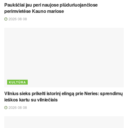
Paukščiai jau peri naujose plūduriuojančiose
perimvietėse Kauno mariose
2026 08 08
KULTŪRA
Vilnius sieks prikelti istorinį elingą prie Neries: sprendimų
ieškos kartu su vilniečiais
2026 08 08