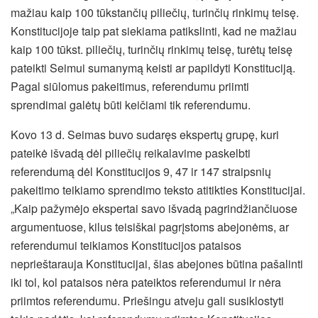
mažiau kaip 100 tūkstančių piliečių, turinčių rinkimų teisę.
Konstitucijoje taip pat siekiama patikslinti, kad ne mažiau
kaip 100 tūkst. piliečių, turinčių rinkimų teisę, turėtų teisę
pateikti Seimui sumanymą keisti ar papildyti Konstituciją.
Pagal siūlomus pakeitimus, referendumu priimti
sprendimai galėtų būti keičiami tik referendumu.
Kovo 13 d. Seimas buvo sudaręs ekspertų grupę, kuri
pateikė išvadą dėl piliečių reikalavime paskelbti
referendumą dėl Konstitucijos 9, 47 ir 147 straipsnių
pakeitimo teikiamo sprendimo teksto atitikties Konstitucijai.
„Kaip pažymėjo ekspertai savo išvadą pagrindžiančiuose
argumentuose, kilus teisiškai pagrįstoms abejonėms, ar
referendumui teikiamos Konstitucijos pataisos
neprieštarauja Konstitucijai, šias abejones būtina pašalinti
iki tol, kol pataisos nėra pateiktos referendumui ir nėra
priimtos referendumu. Priešingu atveju gali susiklostyti