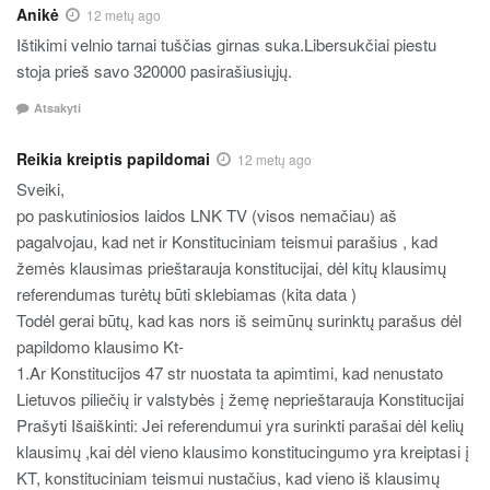
Anikė
12 metų ago
Ištikimi velnio tarnai tuščias girnas suka.Libersukčiai piestu
stoja prieš savo 320000 pasirašiusiųjų.
Atsakyti
Reikia kreiptis papildomai
12 metų ago
Sveiki,
po paskutiniosios laidos LNK TV (visos nemačiau) aš
pagalvojau, kad net ir Konstituciniam teismui parašius , kad
žemės klausimas prieštarauja konstitucijai, dėl kitų klausimų
referendumas turėtų būti sklebiamas (kita data )
Todėl gerai būtų, kad kas nors iš seimūnų surinktų parašus dėl
papildomo klausimo Kt-
1.Ar Konstitucijos 47 str nuostata ta apimtimi, kad nenustato
Lietuvos piliečių ir valstybės į žemę neprieštarauja Konstitucijai
Prašyti Išaiškinti: Jei referendumui yra surinkti parašai dėl kelių
klausimų ,kai dėl vieno klausimo konstitucingumo yra kreiptasi į
KT, konstituciniam teismui nustačius, kad vieno iš klausimų