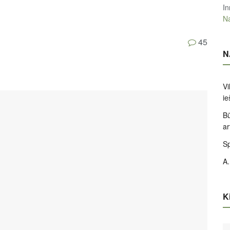
In
Na
45
N
Vi
ie
Bū
ar
Sp
A.
Ki