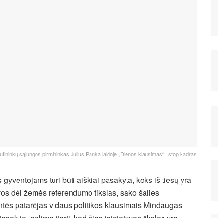
utininkų sąjungos pirmininkas Julius Panka laidoje „Dienos klausimas“ | stop kadras
 gyventojams turi būti aiškiai pasakyta, koks iš tiesų yra
yvos dėl žemės referendumo tikslas, sako šalies
ntės patarėjas vidaus politikos klausimais Mindaugas
asak jo, galima įtarti, kad šios iniciatyvos tikslas yra