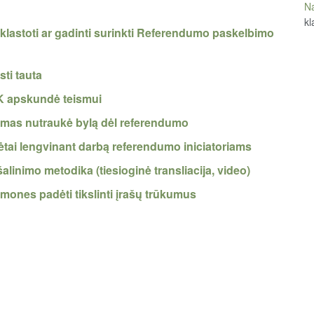
Na
kl
 klastoti ar gadinti surinkti Referendumo paskelbimo
ti tauta
K apskundė teismui
ismas nutraukė bylą dėl referendumo
ėtai lengvinant darbą referendumo iniciatoriams
linimo metodika (tiesioginė transliacija, video)
mones padėti tikslinti įrašų trūkumus