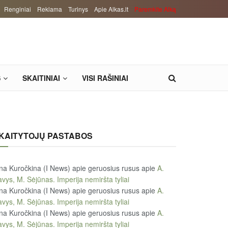
Renginiai
Reklama
Turinys
Apie Alkas.lt
Paremkite Alką
S
SKAITINIAI
VISI RAŠINIAI
KAITYTOJŲ PASTABOS
na Kuročkina (I News) apie geruosius rusus
apie
A.
vys, M. Sėjūnas. Imperija nemiršta tyliai
na Kuročkina (I News) apie geruosius rusus
apie
A.
vys, M. Sėjūnas. Imperija nemiršta tyliai
na Kuročkina (I News) apie geruosius rusus
apie
A.
vys, M. Sėjūnas. Imperija nemiršta tyliai