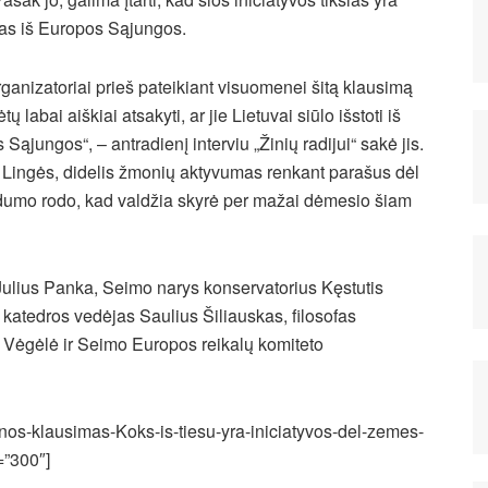
mas iš Europos Sąjungos.
rganizatoriai prieš pateikiant visuomenei šitą klausimą
ėtų labai aiškiai atsakyti, ar jie Lietuvai siūlo išstoti iš
Sąjungos“, – antradienį interviu „Žinių radijui“ sakė jis.
 Lingės, didelis žmonių aktyvumas renkant parašus dėl
dumo rodo, kad valdžia skyrė per mažai dėmesio šiam
ulius Panka, Seimo narys konservatorius Kęstutis
 katedros vedėjas Saulius Šiliauskas, filosofas
 Vėgėlė ir Seimo Europos reikalų komiteto
enos-klausimas-Koks-is-tiesu-yra-iniciatyvos-del-zemes-
”300″]