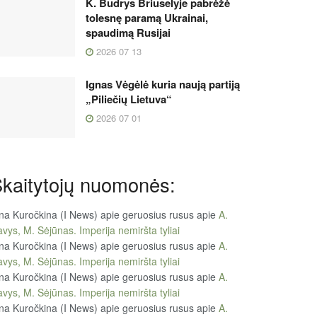
K. Budrys Briuselyje pabrėžė
tolesnę paramą Ukrainai,
spaudimą Rusijai
2026 07 13
Ignas Vėgėlė kuria naują partiją
„Piliečių Lietuva“
2026 07 01
kaitytojų nuomonės:
na Kuročkina (I News) apie geruosius rusus
apie
A.
vys, M. Sėjūnas. Imperija nemiršta tyliai
na Kuročkina (I News) apie geruosius rusus
apie
A.
vys, M. Sėjūnas. Imperija nemiršta tyliai
na Kuročkina (I News) apie geruosius rusus
apie
A.
vys, M. Sėjūnas. Imperija nemiršta tyliai
na Kuročkina (I News) apie geruosius rusus
apie
A.