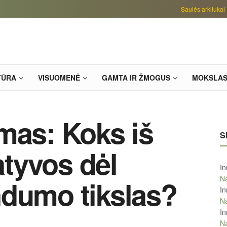
Saulės arkliukai
TŪRA
VISUOMENĖ
GAMTA IR ŽMOGUS
MOKSLA
mas: Koks iš
S
iatyvos dėl
In
Na
ndumo tikslas?
In
Na
In
Na