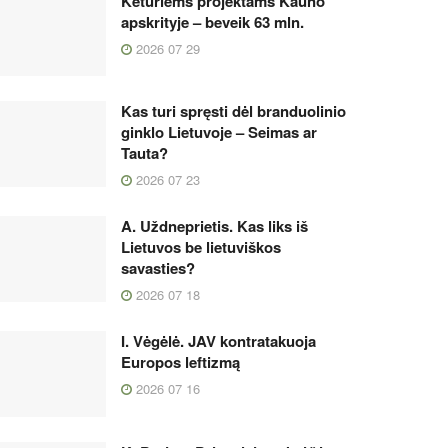
Keturiems projektams Kauno
apskrityje – beveik 63 mln.
2026 07 29
Kas turi spręsti dėl branduolinio
ginklo Lietuvoje – Seimas ar
Tauta?
2026 07 23
A. Uždneprietis. Kas liks iš
Lietuvos be lietuviškos
savasties?
2026 07 18
I. Vėgėlė. JAV kontratakuoja
Europos leftizmą
2026 07 16