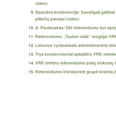
video)
Spaudos konferencija: Savaitgalį galimai
piliečių parašai (video)
A. Paulauskas: Dėl referendumo turi spręs
Referendumo „Tautos valia“ rengėjai VR
Lietuvos vyriausiasis administracinis te
Trys konservatoriai apkaltino VRK neteis
VRK tvirtins referendumo įrašų trūkumų ša
Referendumo iniciatyvinė grupė kviečia ž