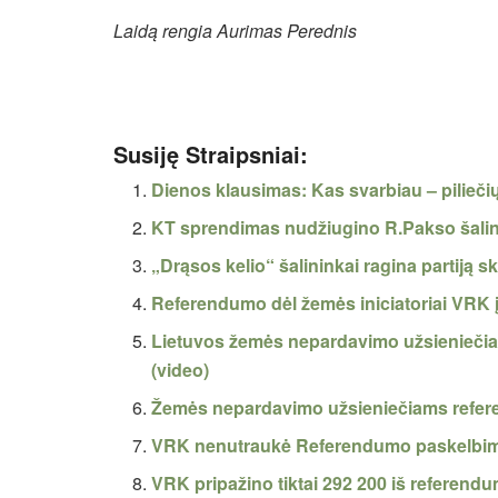
Laidą rengia Aurimas Perednis
Susiję Straipsniai:
Dienos klausimas: Kas svarbiau – piliečių
KT sprendimas nudžiugino R.Pakso šalin
„Drąsos kelio“ šalininkai ragina partiją 
Referendumo dėl žemės iniciatoriai VRK į
Lietuvos žemės nepardavimo užsieniečiam
(video)
Žemės nepardavimo užsieniečiams refere
VRK nenutraukė Referendumo paskelbimo
VRK pripažino tiktai 292 200 iš referend