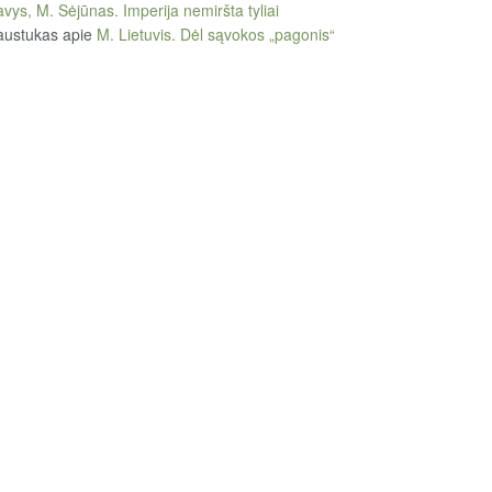
vys, M. Sėjūnas. Imperija nemiršta tyliai
austukas
apie
M. Lietuvis. Dėl sąvokos „pagonis“