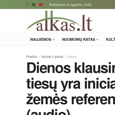
Šeštadienis, 8 rugpjūčio, 2026
NAUJIENOS
NUOMONIŲ RATAS
KUL
Pradžia
Vaizdai ir garsai
Garsai
Dienos klausi
tiesų yra inic
žemės refere
(audio)