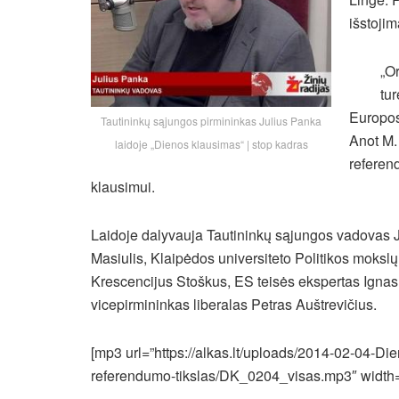
išstoji
„O
tur
Europos 
Tautininkų sąjungos pirmininkas Julius Panka
Anot M.
laidoje „Dienos klausimas“ | stop kadras
referen
klausimui.
Laidoje dalyvauja Tautininkų sąjungos vadovas J
Masiulis, Klaipėdos universiteto Politikos mokslų
Krescencijus Stoškus, ES teisės ekspertas Ignas
vicepirmininkas liberalas Petras Auštrevičius.
[mp3 url=”https://alkas.lt/uploads/2014-02-04-Di
referendumo-tikslas/DK_0204_visas.mp3″ width=