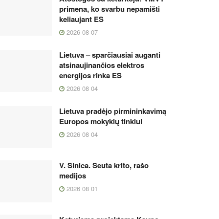
primena, ko svarbu nepamišti
keliaujant ES
2026 08 07
Lietuva – sparčiausiai auganti
atsinaujinančios elektros
energijos rinka ES
2026 08 04
Lietuva pradėjo pirmininkavimą
Europos mokyklų tinklui
2026 08 04
V. Sinica. Seuta krito, rašo
medijos
2026 08 01