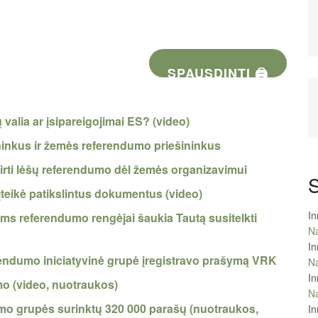
SPAUSDINTI 🖨
 valia ar įsipareigojimai ES? (video)
inkus ir žemės referendumo priešininkus
skirti lėšų referendumo dėl žemės organizavimui
S
teikė patikslintus dokumentus (video)
In
s referendumo rengėjai šaukia Tautą susitelkti
Na
In
ndumo iniciatyvinė grupė įregistravo prašymą VRK
Na
In
 (video, nuotraukos)
Na
umo grupės surinktų 320 000 parašų (nuotraukos,
In