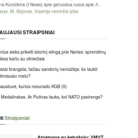
na Kuročkina (I News) apie geruosius rusus
apie
A.
vys, M. Sėjūnas. Imperija nemiršta tyliai
AUJAUSI STRAIPSNIAI
lnius sieks prikelti istorinį elingą prie Neries: sprendimų
škos kartu su vilniečiais
stai brangsta, tačiau sandorių nemažėja: ko laukti
timiausiu metu?
austuvė, kurios nesurado KGB (II)
 Medalinskas. Ar Putinas lauks, kol NATO pasirengs?
ti
Straipsniai
Atostogos su keturkoju: VMVT