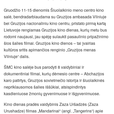
Gruodžio 11-15 dienomis Šiuolaikinio meno centro kino
salė, bendradarbiaudama su Gruzijos ambasada Vilniuje
bei Gruzijos nacionaliniu kino centru, pristato pirmą kartą
Lietuvoje rengiamas Gruzijos kino dienas, kurių metu bus
rodomi naujausi, jau spėję sulaukti pasaulinio pripažinimo
šios šalies filmai. Gruzijos kino dienos – tai įvairias
kultūros sritis apimančios renginio „Gruzijos menas
Vilniuje“ dalis.
ŠMC kino salėje bus parodyti 8 vaidybiniai ir
dokumentiniai filmai,
kurių dėmesio centre – Abchazijos
karo patirtys, Gruzijos sovietmečio istorija ir šiuolaikinės
nepriklausomos šalies iššūkiai, atsispindintys
kasdieniuose žmonių gyvenimuose ir išgyvenimuose.
Kino dienas pradės vaidybinis Zaza Uršadzės (Zaza
Urushadze) filmas „Mandarinai“ (angl. „Tangerins“) apie