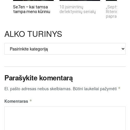
Se7en – kai tamsa
10 įsimintinų
„Septynių Ka
tampa meno kūriniu
detektyvinių serialų
Riteris" – kai
paprastumas
ALKO TURINYS
ALKO
TURINYS
Parašykite komentarą
El. pašto adresas nebus skelbiamas.
Būtini laukeliai pažymėti
*
Komentaras
*