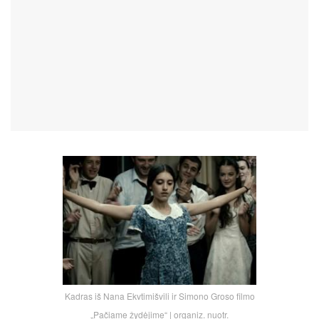
Kadras iš Nana Ekvtimišvili ir Simono Groso filmo
„Pačiame žydėjime“ | organiz. nuotr.