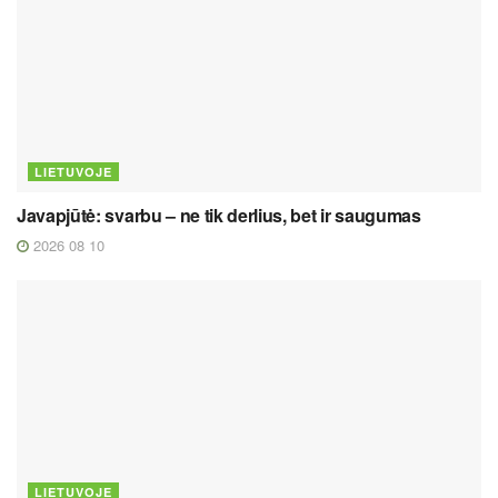
LIETUVOJE
Javapjūtė: svarbu – ne tik derlius, bet ir saugumas
2026 08 10
LIETUVOJE