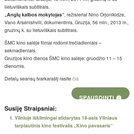
lietuviškais subtitrais.
„Anglų kalbos mokytojas“
, režisieriai Nino Orjonikidze,
Vano Arsenishvili, dokumentinis, Gruzija, 56 min., 2013 m.,
gruzinų k. su lietuviškais subtitrais.
ŠMC kino salėje filmai rodomi trečiadieniais –
sekmadieniais.
Gruzijos kino dienos ŠMC kino salėje: gruodžio 11 – 15
dienomis.
Detalų seansų tvarkaraštį rasite
čia
SPAUSDINTI 🖨
Susiję Straipsniai:
Vilniuje iškilmingai atidarytas 18-asis Vilniaus
tarptautinis kino festivalis „Kino pavasaris“