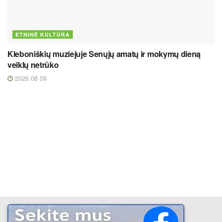
ETNINĖ KULTŪRA
Kleboniškių muziejuje Senųjų amatų ir mokymų dieną
veiklų netrūko
2026 08 09