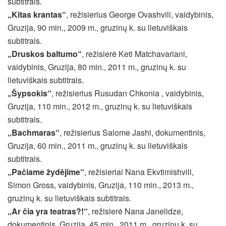
subtitrais.
„Kitas krantas“
, režisierius George Ovashvili, vaidybinis,
Gruzija, 90 min., 2009 m., gruzinų k. su lietuviškais
subtitrais.
„Druskos baltumo“
, režisierė Keti Matchavariani,
vaidybinis, Gruzija, 80 min., 2011 m., gruzinų k. su
lietuviškais subtitrais.
„Šypsokis“
, režisierius Rusudan Chkonia , vaidybinis,
Gruzija, 110 min., 2012 m., gruzinų k. su lietuviškais
subtitrais.
„Bachmaras“
, režisierius Salome Jashi, dokumentinis,
Gruzija, 60 min., 2011 m., gruzinų k. su lietuviškais
subtitrais.
„Pačiame žydėjime“
, režisieriai Nana Ekvtimishvili,
Simon Gross, vaidybinis, Gruzija, 110 min., 2013 m.,
gruzinų k. su lietuviškais subtitrais.
„Ar čia yra teatras?!“
, režisierė Nana Janelidze,
dokumentinis, Gruzija, 45 min., 2011 m., gruzinų k. su