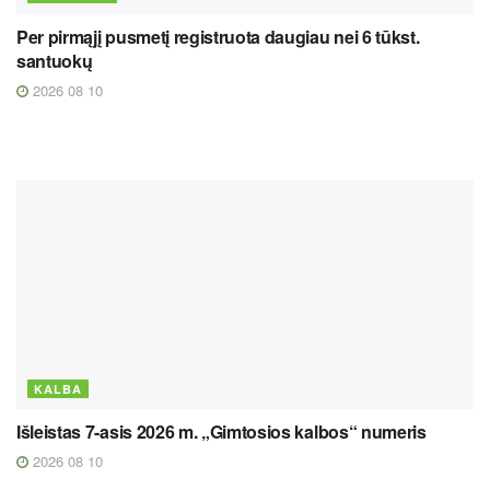
Per pirmąjį pusmetį registruota daugiau nei 6 tūkst.
santuokų
2026 08 10
KALBA
Išleistas 7-asis 2026 m. „Gimtosios kalbos“ numeris
2026 08 10