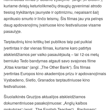
kuriame dviejų keturiolikmečių draugių gyvenimai atrodo
tiesiog trykštantys jaunyste ir optimizmu, nepaisant šalį
apnikusio smurto ir linčo teismų. Šis filmas jau yra pelnęs
daug apdovanojimų įvairiuose kino festivaliuose visame
pasaulyje.
Tarptautinių kino kritikų bei publikos taip pat puikiai
įvertintas ir dar vienas filmas, kuriame karo patirtys
atskleidžiamos per vaiko pasaulėjautą – tai 12-os metų
berniuko Tedo bandymas atgauti savo svajones filme
„Kitas krantas“ (angl. „The Other Bank“). Šis filmas
įvertintas Europos kino akademijos prizu ir apdovanojimais
Vysbadeno, Sietlo, Granados tarptautiniuose kino
festivaliuose.
Šiuolaikinės Gruzijos aktualijos atskleidžiamos
dokumentiniuose pasakojimuose: „Anglų kalbos
mokytojas“ (angl. „The English Teacher“), „Bachmaro“