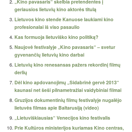
„Kino pavasaris“ skelbia pretendentes į
geriausios lietuvių kino aktorės titulą
Lietuvos kino stende Kanuose laukiami kino
profesionalai iš viso pasaulio
Kas formuoja lietuviško kino politiką?
Naujovė festivalyje „Kino pavasaris“ – svetur
gyvenančių lietuvių kino darbai
Lietuvių kino renesansas pažers rekordinį filmų
derlių
Dėl kino apdovanojimų „Sidabrinė gervė 2013“
kaunasi net šeši pilnametražiai vaidybiniai filmai
Gruzijos dokumentinių filmų festivalyje nugalėjo
lietuvės filmas apie Baltarusiją (video)
„Lietuviškiausias“ Venecijos kino festivalis
Prie Kultūros ministerijos kuriamas Kino centras,