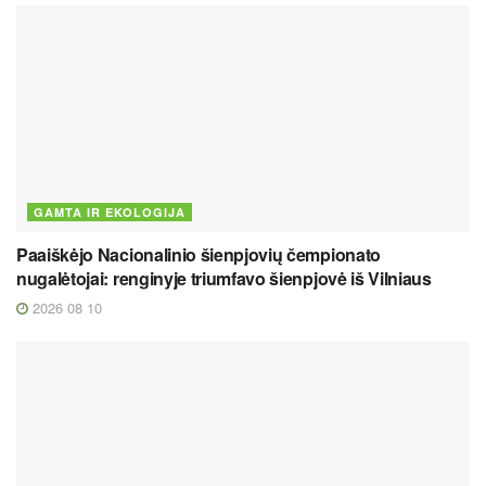
GAMTA IR EKOLOGIJA
Paaiškėjo Nacionalinio šienpjovių čempionato
nugalėtojai: renginyje triumfavo šienpjovė iš Vilniaus
2026 08 10