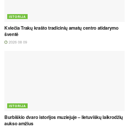
ISTORIJA
Kviečia Trakų krašto tradicinių amatų centro atidarymo
šventė
2026 08 09
ISTORIJA
Burbiškio dvaro istorijos muziejuje – lietuviškų laikrodžių
aukso amžius