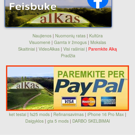
Naujienos
|
Nuomonių ratas
|
Kultūra
Visuomenė
|
Gamta ir žmogus
|
Mokslas
Skaitiniai
|
VideoAlkas
|
Visi rašiniai
|
Paremkite Alką
Pradžia
ket testai
|
fs25 mods
|
Refinansavimas
|
iPhone 16 Pro Max
|
Daigyklos
|
gta 5 mods
|
DARBO SKELBIMAI