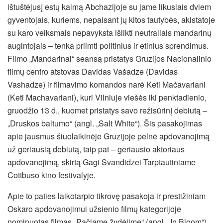
ištuštėjusį estų kaimą Abchazijoje su jame likusiais dviem
gyventojais, kuriems, nepaisant jų kitos tautybės, akistatoje
su karo veiksmais nepavyksta išlikti neutraliais mandarinų
augintojais – tenka priimti politinius ir etinius sprendimus.
Filmo „Mandarinai“ seansą pristatys Gruzijos Nacionalinio
filmų centro atstovas Davidas Vašadze (Davidas
Vashadze) ir filmavimo komandos narė Keti Mačavariani
(Keti Machavariani), kuri Vilniuje viešės iki penktadienio,
gruodžio 13 d., kuomet pristatys savo režisūrinį debiutą –
„Druskos baltumo“ (angl. „Salt White“). Šis pasakojimas
apie jausmus šiuolaikinėje Gruzijoje pelnė apdovanojimą
už geriausią debiutą, taip pat – geriausio aktoriaus
apdovanojimą, skirtą Gagi Svandidzei Tarptautiniame
Cottbuso kino festivalyje.
Apie to paties laikotarpio tikrovę pasakoja ir prestižiniam
Oskaro apdovanojimui užsienio filmų kategorijoje
nominuotas filmas „Pačiame žydėjime“ (angl. „In Bloom“),