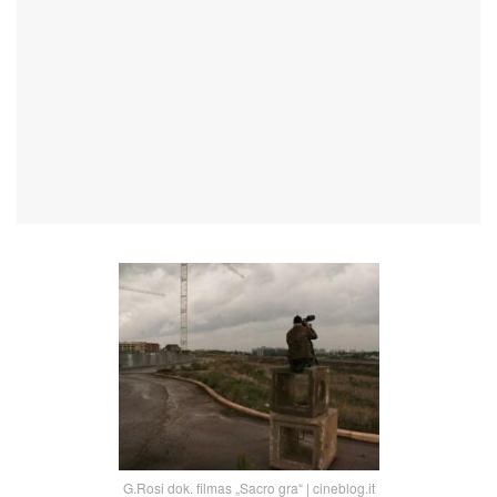
G.Rosi dok. filmas „Sacro gra“ | cineblog.it