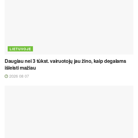
LIETUVOJE
Daugiau nei 3 tūkst. vairuotojų jau žino, kaip degalams
išleisti mažiau
2026 08 07