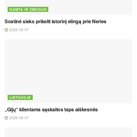
GAMTA IR ŽMOGUS
Sostinė sieks prikelti istorinį elingą prie Neries
2026 08 07
LIETUVOJE
„Gijų“ klientams sąskaitos taps aiškesnės
2026 08 07