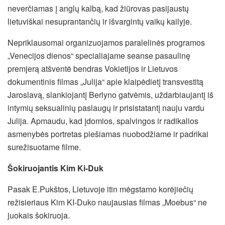
neverčiamas į anglų kalbą, kad žiūrovas pasijaustų
lietuviškai nesuprantančių ir išvargintų vaikų kailyje.
Nepriklausomai organizuojamos paralelinės programos
„Venecijos dienos“ specialiajame seanse pasaulinę
premjerą atšventė bendras Vokietijos ir Lietuvos
dokumentinis filmas „Julija“ apie klaipėdietį transvestitą
Jaroslavą, slankiojantį Berlyno gatvėmis, uždarbiaujantį iš
intymių seksualinių paslaugų ir prisistatantį nauju vardu
Julija. Apmaudu, kad įdomios, spalvingos ir radikalios
asmenybės portretas piešiamas nuobodžiame ir padrikai
surežisuotame filme.
Šokiruojantis Kim Ki-Duk
Pasak E.Pukštos, Lietuvoje itin mėgstamo korėjiečių
režisieriaus Kim KI-Duko naujausias filmas „Moebus“ ne
juokais šokiruoja.