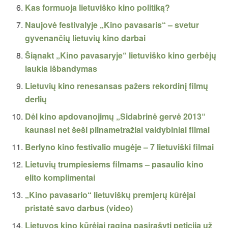
Kas formuoja lietuviško kino politiką?
Naujovė festivalyje „Kino pavasaris“ – svetur
gyvenančių lietuvių kino darbai
Šiąnakt „Kino pavasaryje“ lietuviško kino gerbėjų
laukia išbandymas
Lietuvių kino renesansas pažers rekordinį filmų
derlių
Dėl kino apdovanojimų „Sidabrinė gervė 2013“
kaunasi net šeši pilnametražiai vaidybiniai filmai
Berlyno kino festivalio mugėje – 7 lietuviški filmai
Lietuvių trumpiesiems filmams – pasaulio kino
elito komplimentai
„Kino pavasario“ lietuviškų premjerų kūrėjai
pristatė savo darbus (video)
Lietuvos kino kūrėjai ragina pasirašyti peticiją už