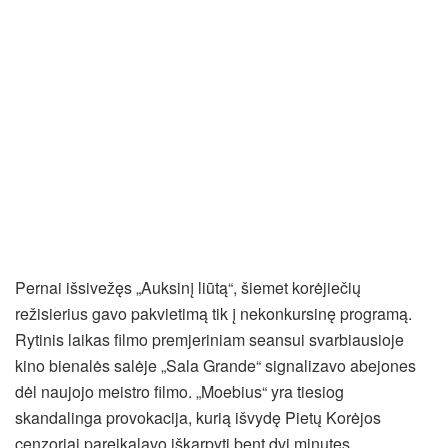
Pernai išsivežęs „Auksinį liūtą“, šiemet korėjiečių
režisierius gavo pakvietimą tik į nekonkursinę programą.
Rytinis laikas filmo premjeriniam seansui svarbiausioje
kino bienalės salėje „Sala Grande“ signalizavo abejones
dėl naujojo meistro filmo. „Moebius“ yra tiesiog
skandalinga provokacija, kurią išvydę Pietų Korėjos
cenzoriai pareikalavo iškarpyti bent dvi minutes