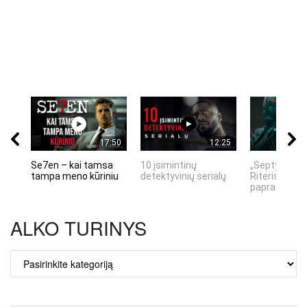
17:50
12:25
Se7en – kai tamsa
10 įsimintinų
„Septynių Ka
tampa meno kūriniu
detektyvinių serialų
Riteris" – kai
paprastumas
ALKO TURINYS
ALKO
TURINYS