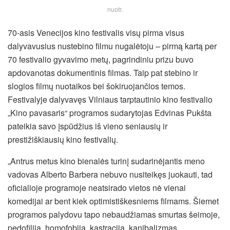
nuotr.
70-asis Venecijos kino festivalis visų pirma visus
dalyvavusius nustebino filmu nugalėtoju – pirmą kartą per
70 festivalio gyvavimo metų, pagrindiniu prizu buvo
apdovanotas dokumentinis filmas. Taip pat stebino ir
slogios filmų nuotaikos bei šokiruojančios temos.
Festivalyje dalyvavęs Vilniaus tarptautinio kino festivalio
„Kino pavasaris“ programos sudarytojas Edvinas Pukšta
pateikia savo įspūdžius iš vieno seniausių ir
prestižiškiausių kino festivalių.
„Antrus metus kino bienalės turinį sudarinėjantis meno
vadovas Alberto Barbera nebuvo nusiteikęs juokauti, tad
oficialioje programoje neatsirado vietos nė vienai
komedijai ar bent kiek optimistiškesniems filmams.
Šiemet
programos palydovu tapo nebaudžiamas smurtas šeimoje,
pedofilija, homofobija, kastracija, kanibalizmas,