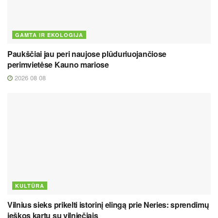
GAMTA IR EKOLOGIJA
Paukščiai jau peri naujose plūduriuojančiose
perimvietėse Kauno mariose
2026 08 08
KULTŪRA
Vilnius sieks prikelti istorinį elingą prie Neries: sprendimų
ieškos kartu su vilniečiais