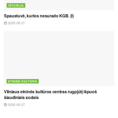
ISTORIJA
Spaustuvė, kurios nesurado KGB. (I)
2026 08 07
ETNINĖ KULTŪRA
Vilniaus etninės kultūros centras rugpjūtį išpuoš
šiaudiniais sodais
2026 08 07