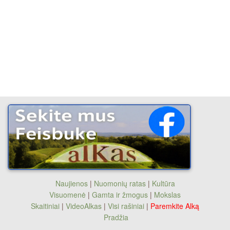
Naujienos
|
Nuomonių ratas
|
Kultūra
Visuomenė
|
Gamta ir žmogus
|
Mokslas
Skaitiniai
|
VideoAlkas
|
Visi rašiniai
|
Paremkite Alką
Pradžia