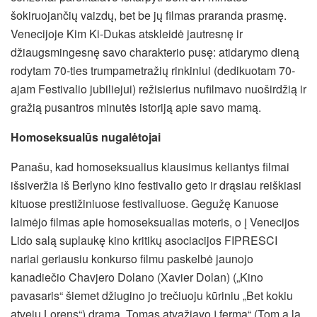
šokiruojančių vaizdų, bet be jų filmas praranda prasmę.
Venecijoje Kim Ki-Dukas atskleidė jautresnę ir
džiaugsmingesnę savo charakterio pusę: atidarymo dieną
rodytam 70-ties trumpametražių rinkiniui (dedikuotam 70-
ajam Festivalio jubiliejui) režisierius nufilmavo nuoširdžią ir
gražią pusantros minutės istoriją apie savo mamą.
Homoseksualūs nugalėtojai
Panašu, kad homoseksualius klausimus keliantys filmai
išsiveržia iš Berlyno kino festivalio geto ir drąsiau reiškiasi
kituose prestižiniuose festivaliuose. Gegužę Kanuose
laimėjo filmas apie homoseksualias moteris, o į Venecijos
Lido salą suplaukę kino kritikų asociacijos FIPRESCI
nariai geriausiu konkurso filmu paskelbė jaunojo
kanadiečio Chavjero Dolano (Xavier Dolan) („Kino
pavasaris“ šiemet džiugino jo trečiuoju kūriniu „Bet kokiu
atveju Lorens“) dramą „Tomas atvažiavo į fermą“ (Tom a la