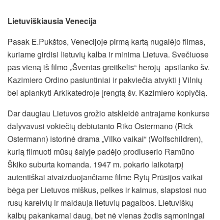
Lietuviškiausia Venecija
Pasak E.Pukštos, Venecijoje pirmą kartą nugalėjo filmas,
kuriame girdisi lietuvių kalba ir minima Lietuva. Svečiuose
pas vieną iš filmo „Šventas greitkelis“ herojų apsilanko šv.
Kazimiero Ordino pasiuntiniai ir pakviečia atvykti į Vilnių
bei aplankyti Arkikatedroje įrengtą šv. Kazimiero koplyčią.
Dar daugiau Lietuvos grožio atskleidė antrajame konkurse
dalyvavusi vokiečių debiutanto Riko Ostermano (Rick
Ostermann) istorinė drama „Vilko vaikai“ (Wolfschildren),
kurią filmuoti mūsų šalyje padėjo prodiuserio Ramūno
Škiko suburta komanda. 1947 m. pokario laikotarpį
autentiškai atvaizduojančiame filme Rytų Prūsijos vaikai
bėga per Lietuvos miškus, pelkes ir kaimus, slapstosi nuo
rusų kareivių ir maldauja lietuvių pagalbos. Lietuviškų
kalbų pakankamai daug, bet nė vienas žodis sąmoningai