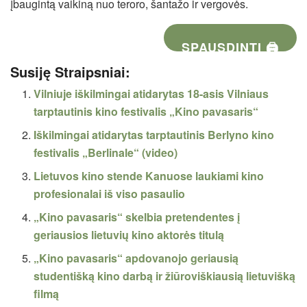
įbaugintą vaikiną nuo teroro, šantažo ir vergovės.
SPAUSDINTI 🖨
Susiję Straipsniai:
Vilniuje iškilmingai atidarytas 18-asis Vilniaus
tarptautinis kino festivalis „Kino pavasaris“
Iškilmingai atidarytas tarptautinis Berlyno kino
festivalis „Berlinale“ (video)
Lietuvos kino stende Kanuose laukiami kino
profesionalai iš viso pasaulio
„Kino pavasaris“ skelbia pretendentes į
geriausios lietuvių kino aktorės titulą
„Kino pavasaris“ apdovanojo geriausią
studentišką kino darbą ir žiūroviškiausią lietuvišką
filmą