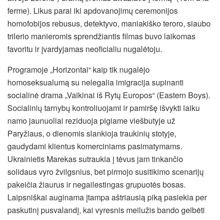
ferme). Likus parai iki apdovanojimų ceremonijos
homofobijos rebusus, detektyvo, maniakiško teroro, siaubo
trilerio manieromis sprendžiantis filmas buvo laikomas
favoritu ir įvardyjamas neoficialiu nugalėtoju.
Programoje „Horizontai“ kaip tik nugalėjo
homoseksualumą su nelegalia imigracija supinanti
socialinė drama „Vaikinai iš Rytų Europos“ (Eastern Boys).
Socialinių tarnybų kontroliuojami ir pamiršę išvykti laiku
namo jaunuoliai reziduoja pigiame viešbutyje už
Paryžiaus, o dienomis slankioja traukinių stotyje,
gaudydami klientus komerciniams pasimatymams.
Ukrainietis Marekas sutraukia į tėvus jam tinkančio
solidaus vyro žvilgsnius, bet pirmojo susitikimo scenarijų
pakeičia žiaurus ir negailestingas grupuotės bosas.
Laipsniškai auginama įtampa aštriausią piką pasiekia per
paskutinį pusvalandį, kai vyresnis meilužis bando gelbėti