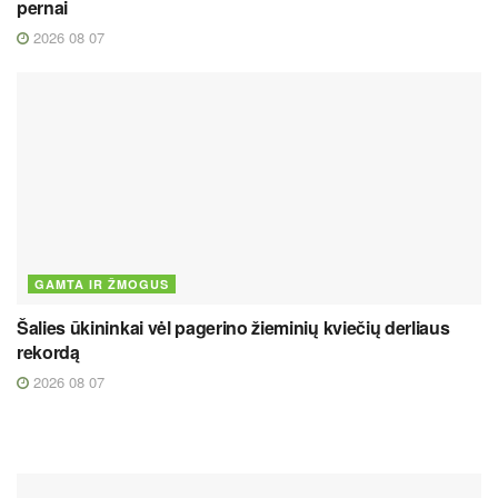
pernai
2026 08 07
GAMTA IR ŽMOGUS
Šalies ūkininkai vėl pagerino žieminių kviečių derliaus
rekordą
2026 08 07