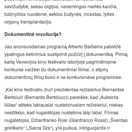
savižudybė, sekso orgijos, nelaimingos meilės kančia,
bažnyčios nuodėmė, sektos žudynės, incestas, lyties
organų transplantacija.
Dokumentinė revoliucija?
Jau anonsuodamas programą Alberto Barberra pabrėžė
ypatingus ketinimus sustiprinti požiūrį į dokumentiką. Pirmą
kartą Venecijos kino festivalio istorijoje pagrindiniame
konkurse varžėsi du dokumentiniai filmai, o stiprių
dokumentinių filmų buvo ir ne konkursinėse programose.
„Kai kino festivalio žiuri prezidentas režisierius Bernardas
Bertoluči (Bernardo Bertolucci) pareiškė, kad „Auksinis
liūtas“ atiteks labiausiai nustebinusiam režisieriui, niekas
nesitikėjo, kad nugalėtojas nustebins taip labai. Filmas
nugalėtojas, Džianfranko Rosi (Gianfranco Rossi) „Šventas
greitkelis“ („Sacra Gra“), yra puikus, intriguojantis ir