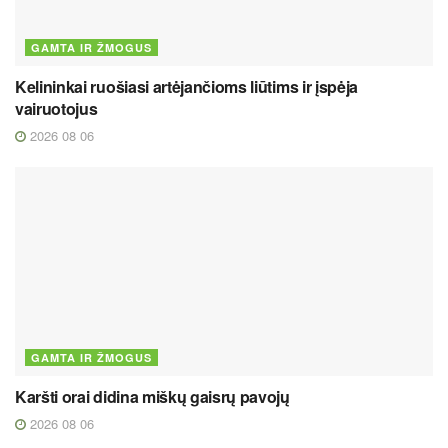
GAMTA IR ŽMOGUS
Kelininkai ruošiasi artėjančioms liūtims ir įspėja
vairuotojus
2026 08 06
GAMTA IR ŽMOGUS
Karšti orai didina miškų gaisrų pavojų
2026 08 06