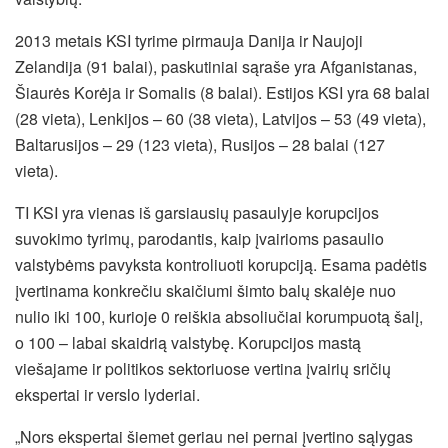
2013 metais KSI tyrime pirmauja Danija ir Naujoji
Zelandija (91 balai), paskutiniai sąraše yra Afganistanas,
Šiaurės Korėja ir Somalis (8 balai). Estijos KSI yra 68 balai
(28 vieta), Lenkijos – 60 (38 vieta), Latvijos – 53 (49 vieta),
Baltarusijos – 29 (123 vieta), Rusijos – 28 balai (127
vieta).
TI KSI yra vienas iš garsiausių pasaulyje korupcijos
suvokimo tyrimų, parodantis, kaip įvairioms pasaulio
valstybėms pavyksta kontroliuoti korupciją. Esama padėtis
įvertinama konkrečiu skaičiumi šimto balų skalėje nuo
nulio iki 100, kurioje 0 reiškia absoliučiai korumpuotą šalį,
o 100 – labai skaidrią valstybę. Korupcijos mastą
viešajame ir politikos sektoriuose vertina įvairių sričių
ekspertai ir verslo lyderiai.
„Nors ekspertai šiemet geriau nei pernai įvertino sąlygas