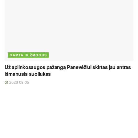
GAMTA IR ŽMOGUS
Už aplinkosaugos pažangą Panevėžiui skirtas jau antras
išmanusis suoliukas
2026 08 05