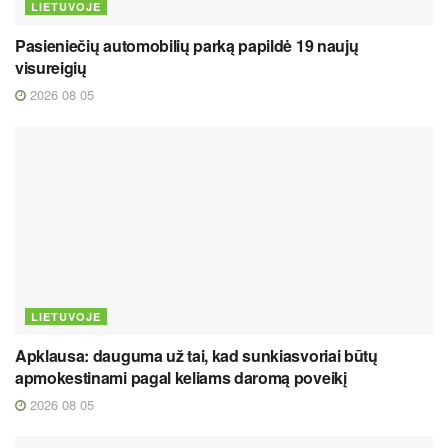
LIETUVOJE
Pasieniečių automobilių parką papildė 19 naujų
visureigių
2026 08 05
LIETUVOJE
Apklausa: dauguma už tai, kad sunkiasvoriai būtų
apmokestinami pagal keliams daromą poveikį
2026 08 05