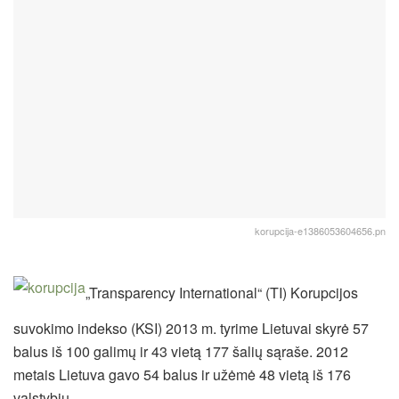
korupcija-e1386053604656.pn
„Transparency International“ (TI) Korupcijos
suvokimo indekso (KSI) 2013 m. tyrime Lietuvai skyrė 57
balus iš 100 galimų ir 43 vietą 177 šalių sąraše. 2012
metais Lietuva gavo 54 balus ir užėmė 48 vietą iš 176
valstybių.