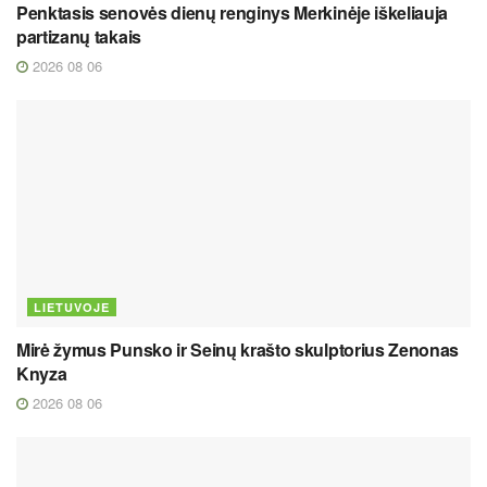
Penktasis senovės dienų renginys Merkinėje iškeliauja
partizanų takais
2026 08 06
LIETUVOJE
Mirė žymus Punsko ir Seinų krašto skulptorius Zenonas
Knyza
2026 08 06