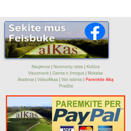
Naujienos
|
Nuomonių ratas
|
Kultūra
Visuomenė
|
Gamta ir žmogus
|
Mokslas
Skaitiniai
|
VideoAlkas
|
Visi rašiniai
|
Paremkite Alką
Pradžia