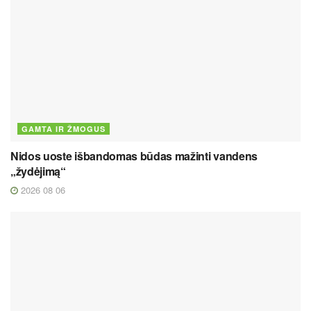
GAMTA IR ŽMOGUS
Nidos uoste išbandomas būdas mažinti vandens
„žydėjimą“
2026 08 06