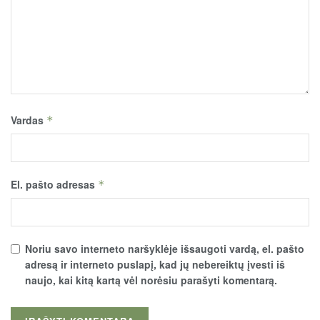
Vardas
*
El. pašto adresas
*
Noriu savo interneto naršyklėje išsaugoti vardą, el. pašto
adresą ir interneto puslapį, kad jų nebereiktų įvesti iš
naujo, kai kitą kartą vėl norėsiu parašyti komentarą.