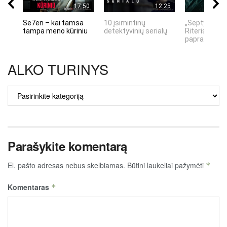
17:50
12:25
Se7en – kai tamsa
10 įsimintinų
„Septynių Ka
tampa meno kūriniu
detektyvinių serialų
Riteris" – kai
paprastumas
ALKO TURINYS
ALKO
TURINYS
Parašykite komentarą
El. pašto adresas nebus skelbiamas.
Būtini laukeliai pažymėti
*
Komentaras
*