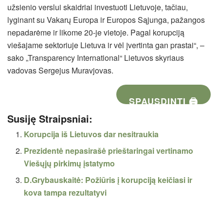
užsienio verslui skaidriai investuoti Lietuvoje, tačiau,
lyginant su Vakarų Europa ir Europos Sąjunga, pažangos
nepadarėme ir likome 20-je vietoje. Pagal korupciją
viešajame sektoriuje Lietuva ir vėl įvertinta gan prastai“, –
sako „Transparency International“ Lietuvos skyriaus
vadovas Sergejus Muravjovas.
SPAUSDINTI 🖨
Susiję Straipsniai:
Korupcija iš Lietuvos dar nesitraukia
Prezidentė nepasirašė prieštaringai vertinamo
Viešųjų pirkimų įstatymo
D.Grybauskaitė: Požiūris į korupciją keičiasi ir
kova tampa rezultatyvi